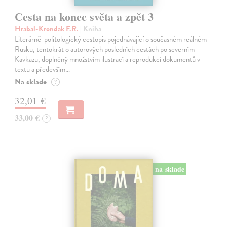
Cesta na konec světa a zpět 3
Hrabal-Krondak F.R.
| Kniha
Literárně-politologický cestopis pojednávající o současném reálném
Rusku, tentokrát o autorových posledních cestách po severním
Kavkazu, doplněný množstvím ilustrací a reprodukcí dokumentů v
textu a především…
Na sklade
?
32,01 €
33,00 €
?
na sklade