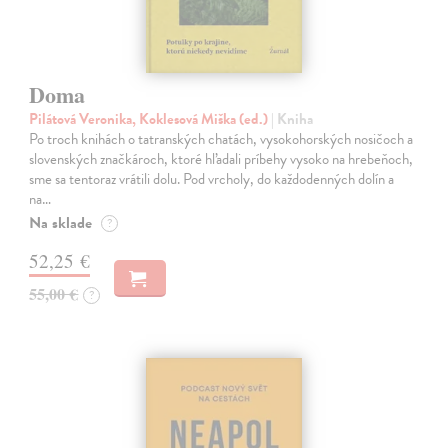
Doma
Pilátová Veronika, Koklesová Miška (ed.)
| Kniha
Po troch knihách o tatranských chatách, vysokohorských nosičoch a
slovenských značkároch, ktoré hľadali príbehy vysoko na hrebeňoch,
sme sa tentoraz vrátili dolu. Pod vrcholy, do každodenných dolín a
na…
Na sklade
?
52,25 €
55,00 €
?