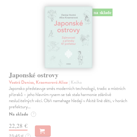
na sklade
Japonské ostrovy
Vostrá Denisa, Kraemerová Alice
| Kniha
Japonsko představuje směs moderních technologií, tradic a místních
přízraků – jeho hlavním rysem se tak stala harmonie zdánlivě
neslučitelných věcí. Obři namahage hledají v Akitě líné děti, v horách
prefektury…
Na sklade
?
22,28 €
23,45 €
?