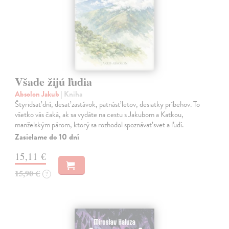
Všade žijú ľudia
Absolon Jakub
| Kniha
Štyridsať dní, desať zastávok, pätnásť letov, desiatky príbehov. To
všetko vás čaká, ak sa vydáte na cestu s Jakubom a Katkou,
manželským párom, ktorý sa rozhodol spoznávať svet a ľudí.
Zasielame do 10 dní
15,11 €
15,90 €
?