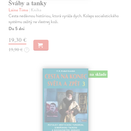
Šváby a tanky
Laine Timo
| Kniha
Cesta nedávnou históriou, ktorá vyráža dych. Kolaps socialistického
systému zažitý na vlastnej koži.
Do 5 dní
19,30 €
19,90 €
?
na sklade