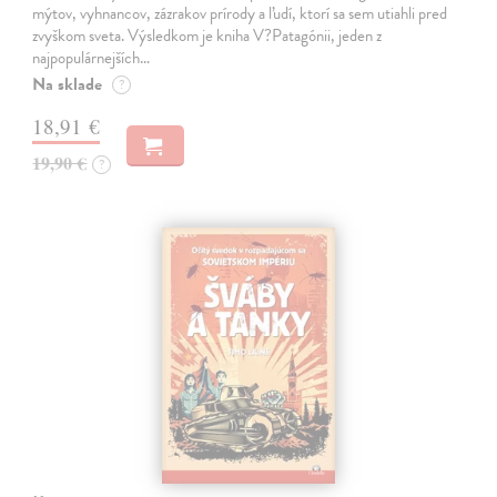
mýtov, vyhnancov, zázrakov prírody a ľudí, ktorí sa sem utiahli pred
zvyškom sveta. Výsledkom je kniha V?Patagónii, jeden z
najpopulárnejších…
Na sklade
?
18,91 €
19,90 €
?