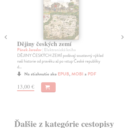
P
Sl
Dějiny českých zemí
V t
Pánek Jaroslav
| Elektronická kniha
pra
DĚJINY ČESKÝCH ZEMÍ podávají soustavný výklad
Za
naší historie od pravěku až po vstup České republiky
d...
9,
Na stiahnutie ako
EPUB
,
MOBI
a
PDF
9,
13,00 €
Ďalšie z kategórie cestopisy