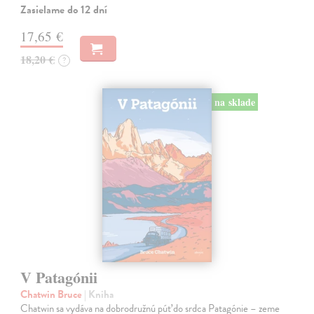
Zasielame do 12 dní
17,65 €
18,20 €
?
na sklade
V Patagónii
Chatwin Bruce
| Kniha
Chatwin sa vydáva na dobrodružnú púť do srdca Patagónie – zeme