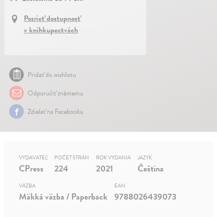
Pozrieť dostupnosť
v kníhkupectvách
Pridať do wishlistu
Odporučiť známemu
Zdielať na Facebooku
VYDAVATEĽ
POČET STRÁN
ROK VYDANIA
JAZYK
CPress
224
2021
Čeština
VÄZBA
EAN
Mäkká väzba / Paperback
9788026439073