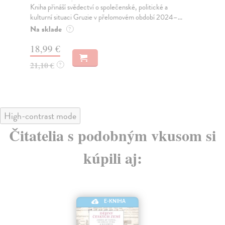
Kniha přináší svědectví o společenské, politické a
Po 
kulturní situaci Gruzie v přelomovém období 2024–...
Uzb
Kyr
Na sklade
?
Za
18,99 €
17
21,10 €
?
18
High-contrast mode
Čitatelia s podobným vkusom si
kúpili aj:
E-KNIHA