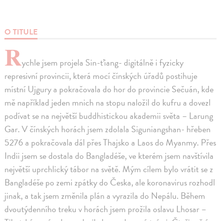
O TITULE
R
ychle jsem projela Sin-ťiang- digitálně i fyzicky
represivní provincii, která mocí čínských úřadů postihuje
místní Ujgury a pokračovala do hor do provincie Sečuán, kde
mě například jeden mnich na stopu naložil do kufru a dovezl
podívat se na největší buddhistickou akademii světa – Larung
Gar. V čínských horách jsem zdolala Siguniangshan- hřeben
5276 a pokračovala dál přes Thajsko a Laos do Myanmy. Přes
Indii jsem se dostala do Bangladéše, ve kterém jsem navštívila
největší uprchlický tábor na světě. Mým cílem bylo vrátit se z
Bangladéše po zemi zpátky do Česka, ale koronavirus rozhodl
jinak, a tak jsem změnila plán a vyrazila do Nepálu. Během
dvoutýdenního treku v horách jsem prožila oslavu Lhosar –