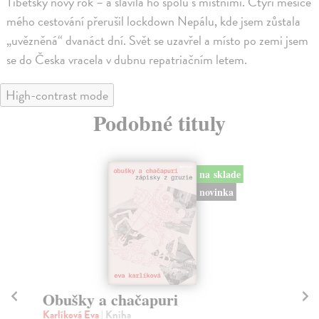
Tibetský nový rok – a slavila ho spolu s místními. Čtyři měsíce
mého cestování přerušil lockdown Nepálu, kde jsem zůstala
„uvězněná“ dvanáct dní. Svět se uzavřel a místo po zemi jsem
se do Česka vracela v dubnu repatriačním letem.
High-contrast mode
Podobné tituly
na sklade
novinka
Obušky a chačapuri
V 
Karlíková Eva
| Kniha
Hr