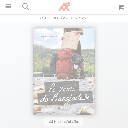
KNIHY
-
BELETRIA
-
CESTOPISY
Prečítať ukážku