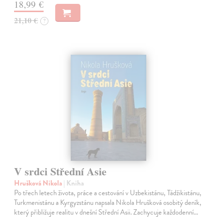
18,99 €
21,10 €
?
V srdci Střední Asie
Hrušková Nikola
| Kniha
Po třech letech života, práce a cestování v Uzbekistánu, Tádžikistánu,
Turkmenistánu a Kyrgyzstánu napsala Nikola Hrušková osobitý deník,
který přibližuje realitu v dnešní Střední Asii. Zachycuje každodenní…