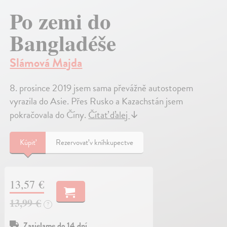
Po zemi do
Bangladéše
Slámová Majda
8. prosince 2019 jsem sama převážně autostopem
vyrazila do Asie. Přes Rusko a Kazachstán jsem
pokračovala do Číny.
Čítať ďalej
↓
Kúpiť
Rezervovať v kníhkupectve
13,57 €
13,99 €
?
Zasielame do 14 dní