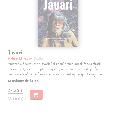
Javari
Haluza Miroslav
| Kniha
Amazonská řeka Javari, tvořící přírodní hranici mezi Peru a Brazílií,
ukrývá svět, o kterém jste si mysleli, že už dávno neexistuje. Dva
cestovatelé Mirek a Simon se na vlastní pěst vydávají k tamějšímu…
Zasielame do 12 dní
27,26 €
28,10 €
?