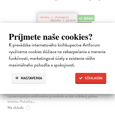
na sklade
novinka
Príjmete naše cookies?
K prevádzke internetového kníhkupectva Artforum
využívame cookies slúžiace na zabezpečenie a meranie
funkčnosti, marketingové účely a zaistenie vášho
maximálneho pohodlia a spokojnosti.
Obušky a chačapuri
NASTAVENIA
SÚHLASÍM
Karlíková Eva
| Kniha
Kniha přináší svědectví o společenské, politické a kulturní situaci
Gruzie v přelomovém období 2024–2025, kdy se mladá demokracie
s proevropským směřováním proměnila ve stát ovládaný jednou
stranou. Autorka,…
Na sklade
?