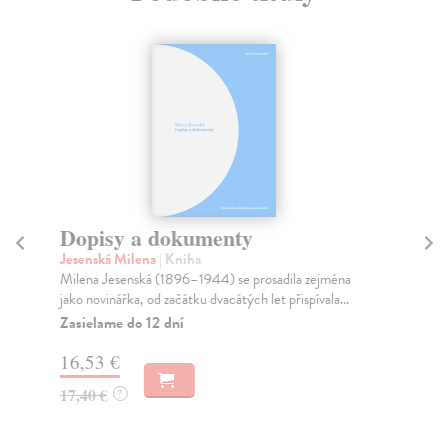
Dopisy a dokumenty
D
Jesenská Milena
| Kniha
Ha
Milena Jesenská (1896–1944) se prosadila zejména
Dop
jako novinářka, od začátku dvacátých let přispívala...
svě
vyc.
Zasielame do 12 dní
Za
16,53 €
18
17,40 €
?
18