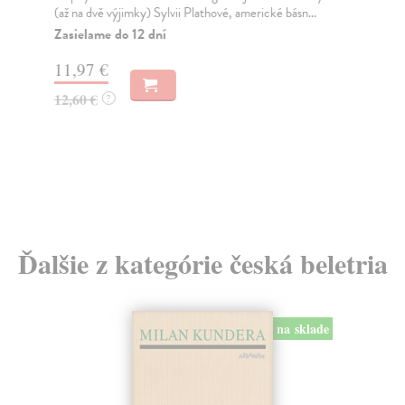
(až na dvě výjimky) Sylvii Plathové, americké básn...
(17
...
Zasielame do 12 dní
Za
11,97 €
31
12,60 €
?
32
Ďalšie z kategórie česká beletria
na sklade