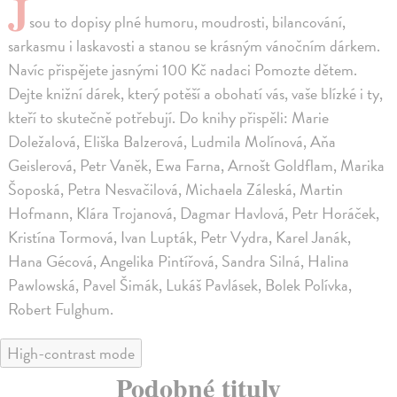
J
sou to dopisy plné humoru, moudrosti, bilancování,
sarkasmu i laskavosti a stanou se krásným vánočním dárkem.
Navíc přispějete jasnými 100 Kč nadaci Pomozte dětem.
Dejte knižní dárek, který potěší a obohatí vás, vaše blízké i ty,
kteří to skutečně potřebují. Do knihy přispěli: Marie
Doležalová, Eliška Balzerová, Ludmila Molínová, Aňa
Geislerová, Petr Vaněk, Ewa Farna, Arnošt Goldflam, Marika
Šoposká, Petra Nesvačilová, Michaela Záleská, Martin
Hofmann, Klára Trojanová, Dagmar Havlová, Petr Horáček,
Kristína Tormová, Ivan Lupták, Petr Vydra, Karel Janák,
Hana Gécová, Angelika Pintířová, Sandra Silná, Halina
Pawlowská, Pavel Šimák, Lukáš Pavlásek, Bolek Polívka,
Robert Fulghum.
High-contrast mode
Podobné tituly