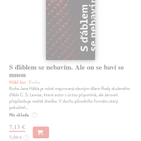
S ďáblem se nebavím. Ale on se baví se
mnou
Hábl Jan
| Kniha
Kniha Jana Hábla je volně inspirovaná slavným dílem Rady zkušeného
ďábla C. S. Lewise, které autor s úctou připomíná, ale zároveň
přizpůsobuje realitě dneška. V duchu původního formátu starý
pokušitel…
Na sklade
?
7,13 €
7,50 €
?