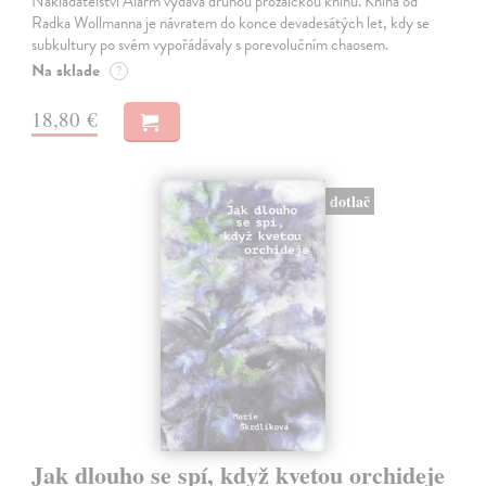
Nakladatelství Alarm vydává druhou prozaickou knihu. Kniha od
Radka Wollmanna je návratem do konce devadesátých let, kdy se
subkultury po svém vypořádávaly s porevolučním chaosem.
Na sklade
?
18,80 €
dotlač
Jak dlouho se spí, když kvetou orchideje