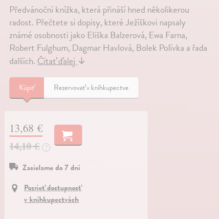
Předvánoční knížka, která přináší hned několikerou
radost. Přečtete si dopisy, které Ježíškovi napsaly
známé osobnosti jako Eliška Balzerová, Ewa Farna,
Robert Fulghum, Dagmar Havlová, Bolek Polívka a řada
dalších.
Čítať ďalej
↓
Kúpiť
Rezervovať v kníhkupectve
13,68 €
14,10 €
?
Zasielame do 7 dní
Pozrieť dostupnosť
v kníhkupectvách