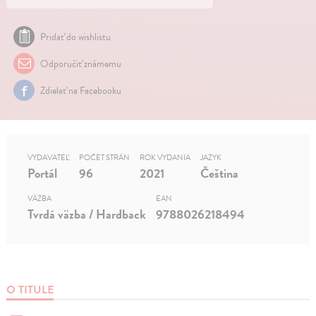
Pridať do wishlistu
Odporučiť známemu
Zdielať na Facebooku
VYDAVATEĽ
POČET STRÁN
ROK VYDANIA
JAZYK
Portál
96
2021
Čeština
VÄZBA
EAN
Tvrdá väzba / Hardback
9788026218494
O TITULE