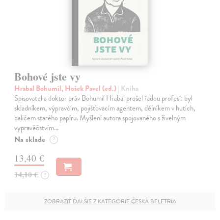
Bohové jste vy
Hrabal Bohumil, Hošek Pavel (ed.)
| Kniha
Spisovatel a doktor práv Bohumil Hrabal prošel řadou profesí: byl
skladníkem, výpravčím, pojišťovacím agentem, dělníkem v hutích,
baličem starého papíru. Myšlení autora spojovaného s živelným
vypravěčstvím…
Na sklade
?
13,40 €
14,10 €
?
ZOBRAZIŤ ĎALŠIE Z KATEGÓRIE ČESKÁ BELETRIA