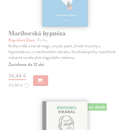
Mariborská hypnóza
Kaprálová Dora
| Kniha
Kniha o bílé a černé magii, smyslu psaní, životě mouchy a
hypnotizérovi, o mariborském zázraku. Stroboskopicky rozostřená
milostná novela plná magického realismu.
Zasielame do 12 dní
16,44 €
17,30 €
?
na sklade