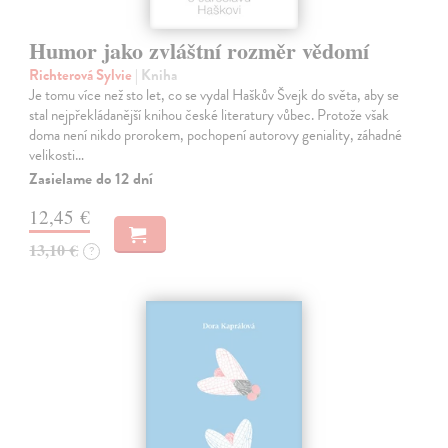
Humor jako zvláštní rozměr vědomí
Richterová Sylvie
| Kniha
Je tomu více než sto let, co se vydal Haškův Švejk do světa, aby se
stal nejpřekládanější knihou české literatury vůbec. Protože však
doma není nikdo prorokem, pochopení autorovy geniality, záhadné
velikosti…
Zasielame do 12 dní
12,45 €
13,10 €
?