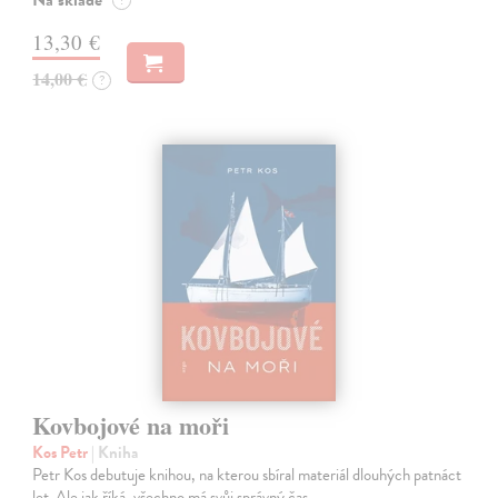
Na sklade
?
13,30 €
14,00 €
?
Kovbojové na moři
Kos Petr
| Kniha
Petr Kos debutuje knihou, na kterou sbíral materiál dlouhých patnáct
let. Ale jak říká, všechno má svůj správný čas.