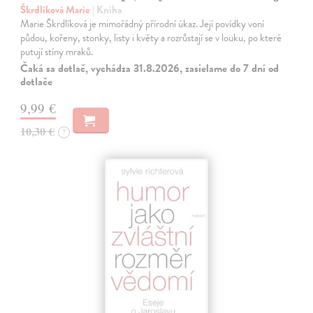
Škrdlíková Marie
| Kniha
Marie Škrdlíková je mimořádný přírodní úkaz. Její povídky voní
půdou, kořeny, stonky, listy i květy a rozrůstají se v louku, po které
putují stíny mraků.
Čaká sa dotlač, vychádza 31.8.2026, zasielame do 7 dní od
dotlače
9,99 €
10,30 €
?