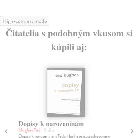
High-contrast mode
Čitatelia s podobným vkusom si
kúpili aj:
Dopisy k narozeninám
D
Hughes Ted
| Kniha
Pü
Dopisy k narozeninám Teda Hughese jsou adresovány
Ně