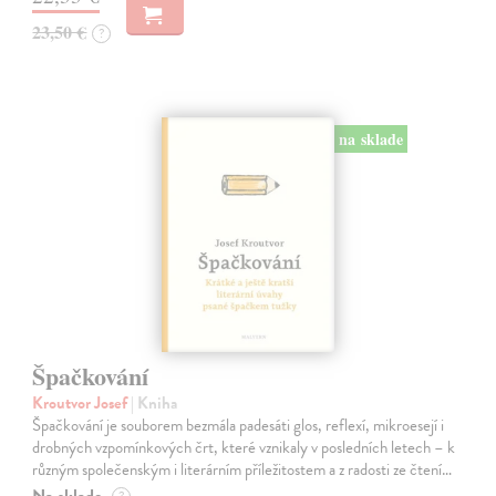
23,50 €
?
na sklade
Špačkování
Kroutvor Josef
| Kniha
Špačkování je souborem bezmála padesáti glos, reflexí, mikroesejí i
drobných vzpomínkových črt, které vznikaly v posledních letech – k
různým společenským i literárním příležitostem a z radosti ze čtení…