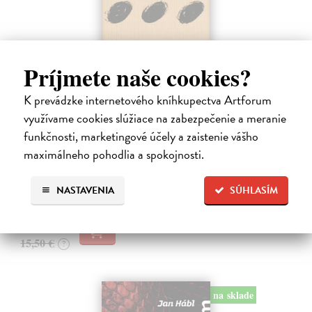
Príjmete naše cookies?
K prevádzke internetového kníhkupectva Artforum
Pomalost
využívame cookies slúžiace na zabezpečenie a meranie
Kundera Milan
| Kniha
funkčnosti, marketingové účely a zaistenie vášho
Pomalost, chronologicky první ze čtyř románů Milana Kundery
napsaných francouzsky, vychází v českém překladu Anny
maximálneho pohodlia a spokojnosti.
Kareninové. Vydávání Kunderových románů v českém jazyce se
uzavírá.
NASTAVENIA
SÚHLASÍM
Na sklade
?
14,73 €
15,50 €
?
na sklade