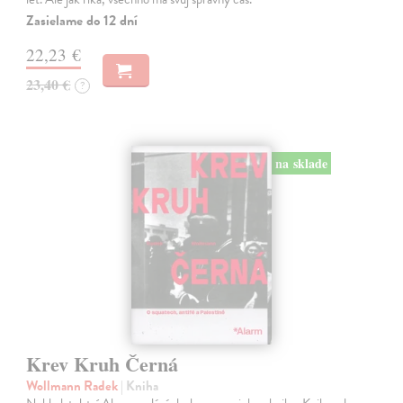
Zasielame do 12 dní
22,23 €
23,40 €
?
na sklade
Krev Kruh Černá
Wollmann Radek
| Kniha