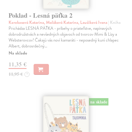
Poklad - Lesná päťka 2
Kerekesová Katarína, Moláková Katarína, Laučíková Ivana
| Kniha
Prichádza LESNÁ PÄŤKA - príbehy o priateľstve, napínavých
dobrodružstvách a nevšedných objavoch od tvorcov Mimi & Lízy a
Websterovcov! Čakajú vás noví kamaráti - neposedný kuní chlapec
Albert, dobrosrdečný…
Na sklade
11,35 €
11,95 €
?
na sklade