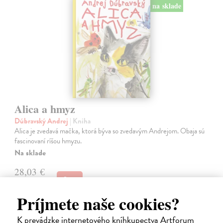
na sklade
Alica a hmyz
Dúbravský Andrej
| Kniha
Alica je zvedavá mačka, ktorá býva so zvedavým Andrejom. Obaja sú
fascinovaní ríšou hmyzu.
Na sklade
28,03 €
28,90 €
?
Príjmete naše cookies?
K prevádzke internetového kníhkupectva Artforum