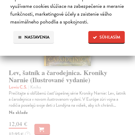
využívame cookies slúžiace na zabezpečenie a meranie
funkčnosti, marketingové účely a zaistenie vášho
na sklade
maximálneho pohodlia a spokojnosti.
NASTAVENIA
SÚHLASÍM
Lev, šatník a čarodejnica. Kroniky
Narnie (Ilustrované vydanie)
Lewis C.S.
| Kniha
Prečítajte si obľúbenú časť úspešnej série Kroniky Narnie: Lev, šatník
a čarodejnica v novom ilustrovanom vydaní. V Európe zúri vojna a
rodičia posielajú svoje deti z Londýna na vidiek, aby ich chránili…
Na sklade
12,04 €
12,95 €
?