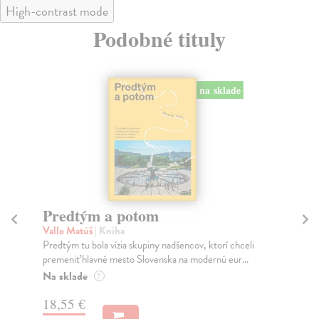
High-contrast mode
Podobné tituly
na sklade
Predtým a potom
Mě
Vallo Matúš
| Kniha
Mu
Predtým tu bola vízia skupiny nadšencov, ktorí chceli
Ty 
premeniť hlavné mesto Slovenska na modernú eur...
jeh
Na sklade
Na
?
18,55 €
31