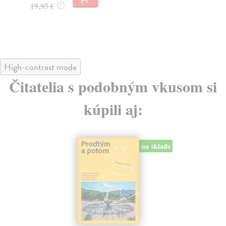
19,95 €
32
?
High-contrast mode
Čitatelia s podobným vkusom si
kúpili aj:
na sklade