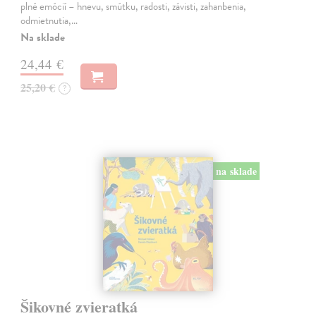
plné emócií – hnevu, smútku, radosti, závisti, zahanbenia,
odmietnutia,…
Na sklade
24,44 €
25,20 €
?
na sklade
Šikovné zvieratká