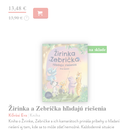
13,48 €
13,90 €
?
na sklade
Žirinka a Zebrička hľadajú riešenia
Kőrösi Eva
| Kniha
Kniha o Žirinke, Zebričke a ich kamarátoch prináša príbehy o hľadaní
riešení aj tam, kde sa to môže zdať nemožné. Každodenné situácie