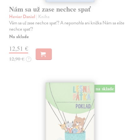
Nám sa už zase nechce spať
Hevier Daniel
| Kniha
Vám sa už zase nechce spať? A nepomohla ani knižka Nám sa ešte
nechce spať?
Na sklade
12,51 €
12,90 €
?
na sklade