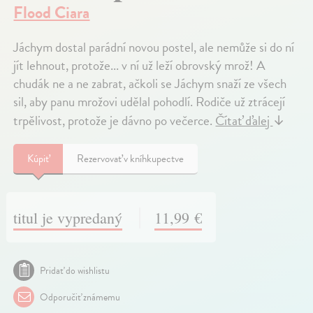
Flood Ciara
Jáchym dostal parádní novou postel, ale nemůže si do ní
jít lehnout, protože... v ní už leží obrovský mrož! A
chudák ne a ne zabrat, ačkoli se Jáchym snaží ze všech
sil, aby panu mrožovi udělal pohodlí. Rodiče už ztrácejí
trpělivost, protože je dávno po večerce.
Čítať ďalej
↓
Kúpiť
Rezervovať v kníhkupectve
titul je vypredaný
11,99 €
Pridať do wishlistu
Odporučiť známemu