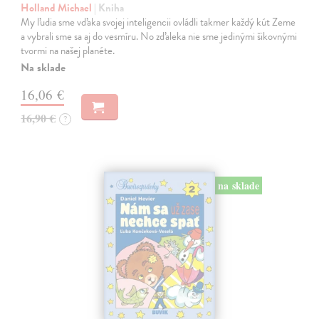
Holland Michael
| Kniha
My ľudia sme vďaka svojej inteligencii ovládli takmer každý kút Zeme
a vybrali sme sa aj do vesmíru. No zďaleka nie sme jedinými šikovnými
tvormi na našej planéte.
Na sklade
16,06 €
16,90 €
?
na sklade