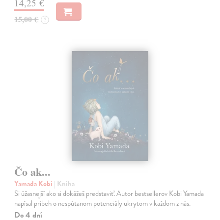
14,25 €
15,00 €
?
Čo ak...
Yamada Kobi
| Kniha
Si úžasnejší ako si dokážeš predstaviť. Autor bestsellerov Kobi Yamada
napísal príbeh o nespútanom potenciály ukrytom v každom z nás.
Do 4 dní