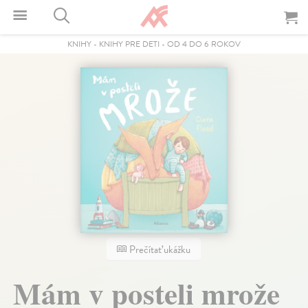
KNIHY
-
KNIHY PRE DETI
-
OD 4 DO 6 ROKOV
Prečítať ukážku
Mám v posteli mrože