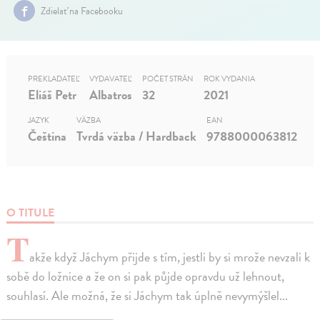
Zdielať na Facebooku
PREKLADATEĽ
VYDAVATEĽ
POČET STRÁN
ROK VYDANIA
Eliáš Petr
Albatros
32
2021
JAZYK
VÄZBA
EAN
Čeština
Tvrdá väzba / Hardback
9788000063812
O TITULE
T
akže když Jáchym přijde s tím, jestli by si mrože nevzali k
sobě do ložnice a že on si pak půjde opravdu už lehnout,
souhlasí. Ale možná, že si Jáchym tak úplně nevymýšlel...