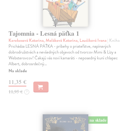
Tajomnia - Lesná päťka 1
Kerekesová Katarína, Moláková Katarína, Laučíková Ivana
| Kniha
Prichádza LESNÁ PÄŤKA - príbehy o priateľstve, napínavých
dobrodružstvách a nevšedných objavoch od tvorcov Mimi & Lízy a
Websterovcov! Čakajú vás noví kamaráti - neposedný kuní chlapec
Albert, dobrosrdečný…
Na sklade
11,35 €
11,95 €
?
na sklade