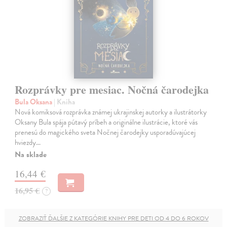
Rozprávky pre mesiac. Nočná čarodejka
Bula Oksana
| Kniha
Nová komiksová rozprávka známej ukrajinskej autorky a ilustrátorky
Oksany Bula spája pútavý príbeh a originálne ilustrácie, ktoré vás
prenesú do magického sveta Nočnej čarodejky usporadúvajúcej
hviezdy…
Na sklade
16,44 €
16,95 €
?
ZOBRAZIŤ ĎALŠIE Z KATEGÓRIE KNIHY PRE DETI OD 4 DO 6 ROKOV