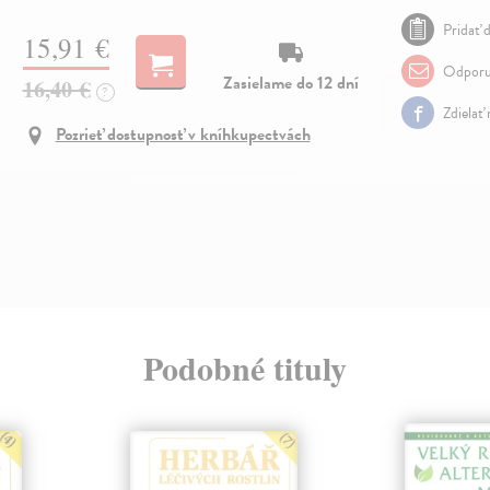
Pridať d
15,91 €
Odporu
Zasielame do 12 dní
16,40 €
?
Zdielať
Pozrieť dostupnosť v kníhkupectvách
Podobné tituly