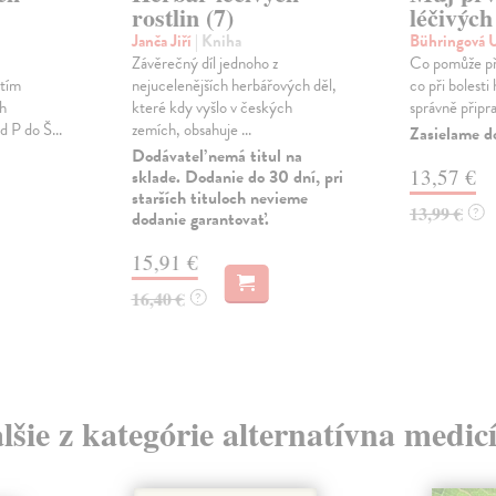
rostlin (7)
léčivých
Janča Jiří
| Kniha
Bühringová 
Závěrečný díl jednoho z
Co pomůže při
itím
nejucelenějších herbářových děl,
co při bolesti
ch
které kdy vyšlo v českých
správně připra
 P do Š...
zemích, obsahuje ...
Zasielame d
Dodávateľ nemá titul na
13,57 €
sklade. Dodanie do 30 dní, pri
starších tituloch nevieme
13,99 €
?
dodanie garantovať.
15,91 €
16,40 €
?
lšie z kategórie alternatívna medic