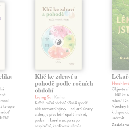
elika
Klíč ke zdraví a
Lékaře
pohodě podle ročních
Höschlová
období
cká
Objevte síl
šené
– klíč ke z
Liqing Su
| Kniha
omocí
rukou! Dec
Každé roční období přináší specif
á terapie
Všechny ty
cké zdravotní výzvy – od jarní únavy
 neboť
k dispozic
a alergie přes letní úpal či neklid,
 léčbě
uzdravit.
podzimní kašel a zácpu až po
Zasielam
respirační, kardiovaskulární a