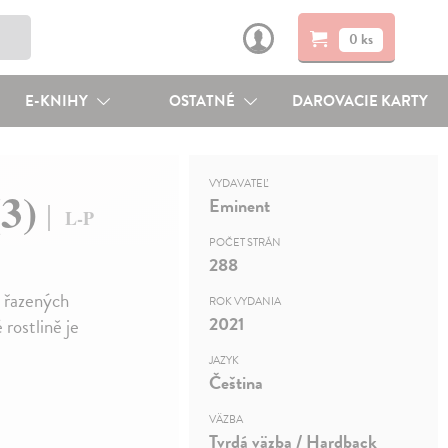
0 ks
E-KNIHY
OSTATNÉ
DAROVACIE KARTY
VYDAVATEĽ
(3)
Eminent
L-P
POČET STRÁN
288
n řazených
ROK VYDANIA
2021
rostlině je
JAZYK
Čeština
VÄZBA
Tvrdá väzba / Hardback