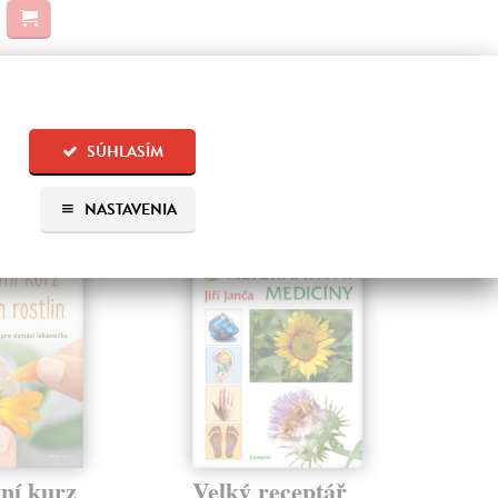
SÚHLASÍM
 aj:
NASTAVENIA
ní kurz
Velký receptář
Lé