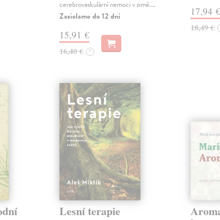
cerebrovaskulární nemoci v zimě.…
17,94 
Zasielame do 12 dní
18,49 €
15,91 €
16,40 €
?
odní
Lesní terapie
Aroma