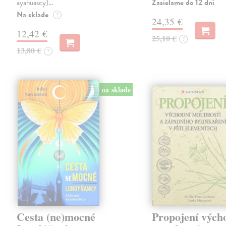
Zasielame do 12 dní
ayahuascy)…
Na sklade
?
24,35 €
12,42 €
25,10 €
?
13,80 €
?
na sklade
Cesta (ne)mocné
Propojení vých