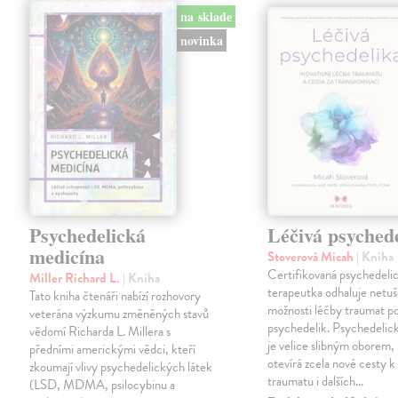
na sklade
novinka
Psychedelická
Léčivá psyched
medicína
Stoverová Micah
| Kniha
Certifikovaná psychedeli
Miller Richard L.
| Kniha
terapeutka odhaluje netu
Tato kniha čtenáři nabízí rozhovory
možnosti léčby traumat p
veterána výzkumu změněných stavů
psychedelik. Psychedelick
vědomí Richarda L. Millera s
je velice slibným oborem,
předními americkými vědci, kteří
otevírá zcela nové cesty k
zkoumají vlivy psychedelických látek
traumatu i dalších…
(LSD, MDMA, psilocybinu a