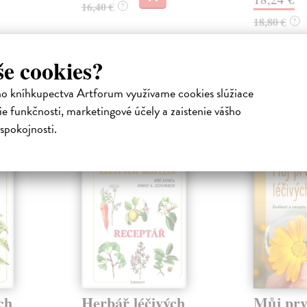
16,40 €
?
18,80 €
?
še cookies?
ho kníhkupectva Artforum využívame cookies slúžiace
atelia s podobným vkusom si kúpili
e funkčnosti, marketingové účely a zaistenie vášho
spokojnosti.
ch
Herbář léčivých
Můj prv