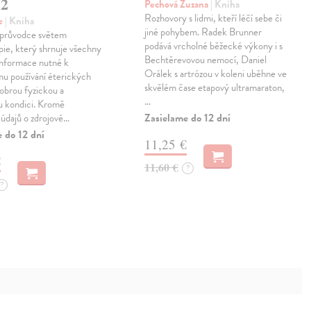
 2
Pechová Zuzana
| Kniha
Rozhovory s lidmi, kteří léčí sebe či
e
| Kniha
jiné pohybem. Radek Brunner
 průvodce světem
podává vrcholné běžecké výkony i s
ie, který shrnuje všechny
Bechtěrevovou nemocí, Daniel
informace nutné k
Orálek s artrózou v koleni uběhne ve
u používání éterických
skvělém čase etapový ultramaraton,
dobrou fyzickou a
…
u kondici. Kromě
Zasielame do 12 dní
 údajů o zdrojové…
 do 12 dní
11,25 €
€
11,60 €
?
?