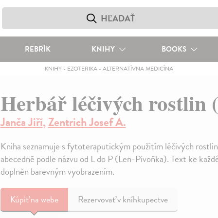
REBRÍK
KNIHY
BOOKS
KNIHY
-
EZOTERIKA
-
ALTERNATÍVNA MEDICÍNA
Herbář léčivých rostlin 
Janča Jiří
,
Zentrich Josef A.
Kniha seznamuje s fytoteraputickým použitím léčivých rostli
abecedně podle názvu od L do P (Len-Pivoňka). Text ke každé 
doplněn barevným vyobrazením.
Kúpiť
na webe
Rezervovať v kníhkupectve