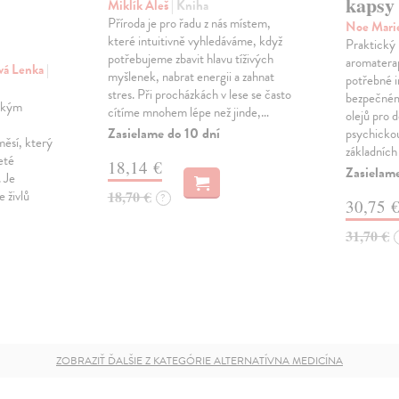
kapsy
Miklík Aleš
| Kniha
Příroda je pro řadu z nás místem,
Noe Mari
které intuitivně vyhledáváme, když
Praktický
potřebujeme zbavit hlavu tíživých
aromaterap
ová Lenka
|
myšlenek, nabrat energii a zahnat
potřebné 
stres. Při procházkách v lese se často
bezpečném
ickým
cítíme mnohem lépe než jinde,…
olejů pro 
Zasielame do 10 dní
psychicko
měsí, který
základních
eté
18,14 €
Zasielame
. Je
e živlů
18,70 €
?
30,75 
31,70 €
ZOBRAZIŤ ĎALŠIE Z KATEGÓRIE ALTERNATÍVNA MEDICÍNA