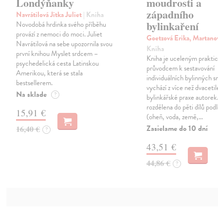
Londýňanky
moudrosti a
západního
Navrátilová Jitka Juliet
| Kniha
bylinkaření
Novodobá hrdinka svého příběhu
provází z nemoci do moci. Juliet
Goetzová Erika, Martan
Navrátilová na sebe upozornila svou
Kniha
první knihou Myslet srdcem –
Kniha je uceleným prakt
psychedelická cesta Latinskou
průvodcem k sestavování
Amerikou, která se stala
individuálních bylinných s
bestsellerem.
vychází z více než dvacetil
Na sklade
?
bylinkářské praxe autorek
rozdělena do pěti dílů podl
15,91 €
(oheň, voda, země,…
Zasielame do 10 dní
16,40 €
?
43,51 €
44,86 €
?