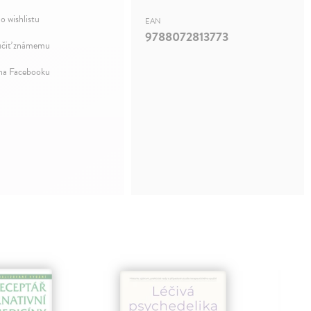
o wishlistu
EAN
9788072813773
čiť známemu
 na Facebooku