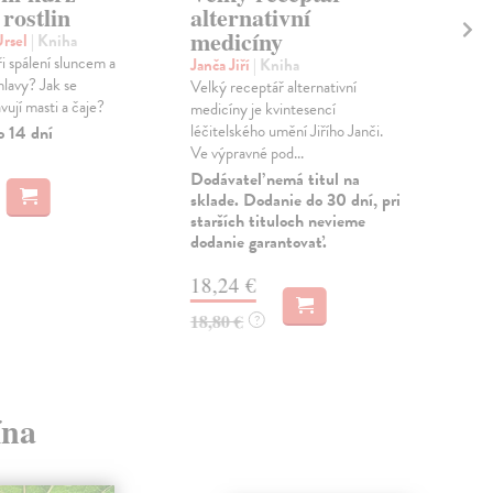
 rostlin
alternativní
Sto
medicíny
Cer
Ursel
| Kniha
ter
 spálení sluncem a
Janča Jiří
| Kniha
mož
 hlavy? Jak se
Velký receptář alternativní
psyc
vují masti a čaje?
medicíny je kvintesencí
Zas
léčitelského umění Jiřího Janči.
o 14 dní
Ve výpravné pod...
24
Dodávateľ nemá titul na
sklade. Dodanie do 30 dní, pri
25,
starších tituloch nevieme
dodanie garantovať.
18,24 €
18,80 €
?
ína