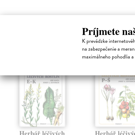
Príjmete na
High-contrast mode
K prevádzke internetové
Čit
na zabezpečenie a merani
maximálneho pohodlia a 
Herbář léčivých
Herbář léčivý