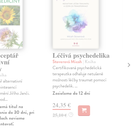
eceptář
Léčivá psychedelika
Ča
ivní
ro
Stoverová Micah
| Kniha
y
Certifikovaná psychedelická
Sto
terapeutka odhaluje netušené
Rost
niha
možnosti léčby traumat pomocí
a ky
 alternativní
psychedelik. ...
osob
vintesencí
Zasielame do 12 dní
mění Jiřího Janči.
Zas
od...
24,35 €
14
emá titul na
nie do 30 dní, pri
25,10 €
?
15,
uloch nevieme
antovať.