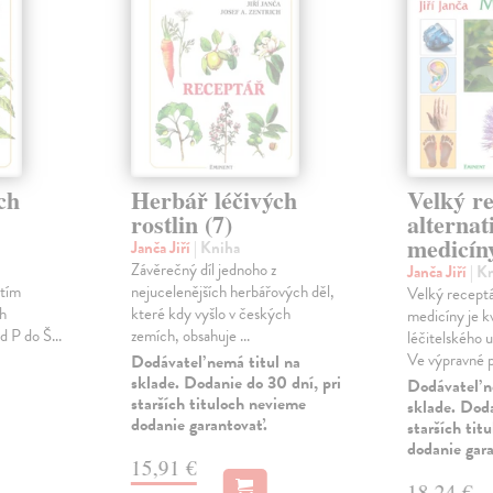
ch
Herbář léčivých
Velký r
rostlin (7)
alternat
medicín
Janča Jiří
| Kniha
Závěrečný díl jednoho z
Janča Jiří
| K
itím
nejucelenějších herbářových děl,
Velký receptář
ch
které kdy vyšlo v českých
medicíny je k
 P do Š...
zemích, obsahuje ...
léčitelského u
Ve výpravné p
Dodávateľ nemá titul na
sklade. Dodanie do 30 dní, pri
Dodávateľ n
starších tituloch nevieme
sklade. Doda
dodanie garantovať.
starších tit
dodanie gar
15,91 €
18,24 €