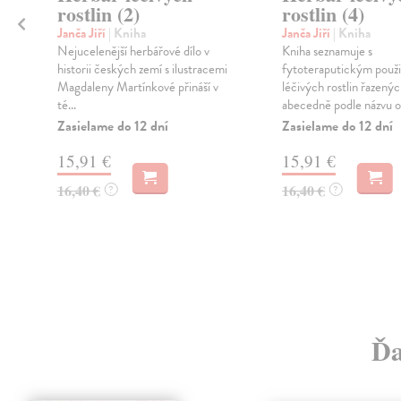
rostlin (2)
rostlin (4)
Janča Jiří
| Kniha
Janča Jiří
| Kniha
Nejucelenější herbářové dílo v
Kniha seznamuje s
historii českých zemí s ilustracemi
fytoteraputickým použ
Magdaleny Martínkové přináší v
léčivých rostlin řazený
té...
abecedně podle názvu od
Zasielame do 12 dní
Zasielame do 12 dní
15,91 €
15,91 €
16,40 €
16,40 €
?
?
Ďa