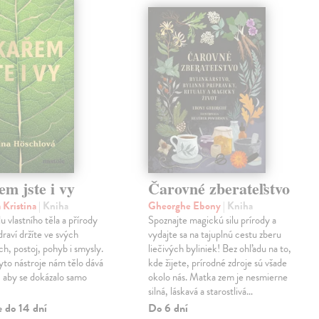
m jste i vy
Čarovné zberateľstvo
 Kristina
| Kniha
Gheorghe Ebony
| Kniha
u vlastního těla a přírody
Spoznajte magickú silu prírody a
draví držíte ve svých
vydajte sa na tajuplnú cestu zberu
h, postoj, pohyb i smysly.
liečivých byliniek! Bez ohľadu na to,
to nástroje nám tělo dává
kde žijete, prírodné zdroje sú všade
i, aby se dokázalo samo
okolo nás. Matka zem je nesmierne
silná, láskavá a starostlivá…
e do 14 dní
Do 6 dní