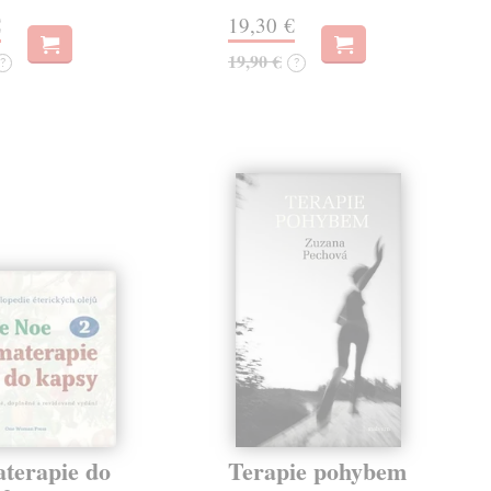
€
19,30 €
19,90 €
?
?
terapie do
Terapie pohybem