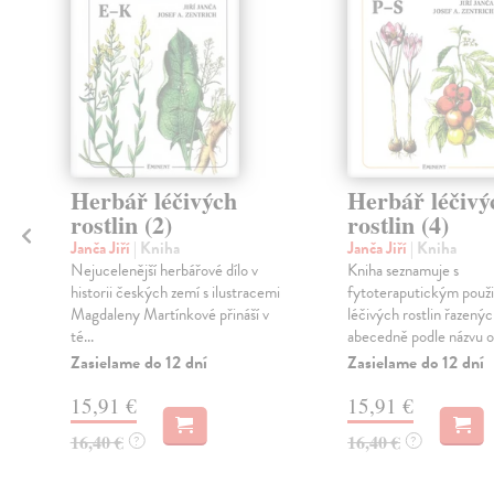
Herbář léčivých
Herbář léčivý
rostlin (2)
rostlin (4)
Janča Jiří
| Kniha
Janča Jiří
| Kniha
Nejucelenější herbářové dílo v
Kniha seznamuje s
historii českých zemí s ilustracemi
fytoteraputickým použ
Magdaleny Martínkové přináší v
léčivých rostlin řazený
té...
abecedně podle názvu od
Zasielame do 12 dní
Zasielame do 12 dní
15,91 €
15,91 €
16,40 €
16,40 €
?
?