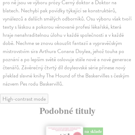
pro ně jsou ve výboru prózy Černý doktor a Doktor na
blatech. Nechybí pak povídky týkající se konstruktérů,
vynálezců a dalších smělých odborníků. Osu výboru však tvoří
texty s láskou a pokorou věnované profesi lékařské, která
hraje nenahraditelnou úlohu v každé společnosti a v každé
době. Nechme se znovu okouzlit fantazií a vypravěčským
mistrovstvím sira Arthura Conana Doylea, jehož touha po
poznání a po lepším světě oslovuje stále nové a nové generace
čtenářů. Závěrečný čtvrtý díl doyleovské série přinese nový
překlad slavné knihy The Hound of the Baskervilles s českým
názvem Pes rodu Baskervillů.
High-contrast mode
Podobné tituly
na sklade