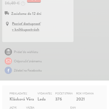
16,40 €
?
Zasielame do 12 dní
Pozrieť dostupnosť
v kníhkupectvách
Pridať do wishlistu
Odporučiť známemu
Zdielať na Facebooku
PREKLADATEĽ
VYDAVATEĽ
POČET STRÁN
ROK VYDANIA
Klásková Věra
Leda
376
2021
JAZYK
VÄZBA
EAN