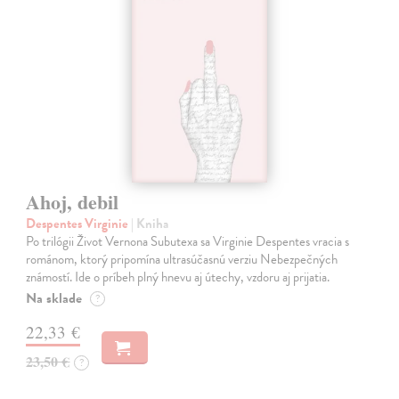
Ahoj, debil
Despentes Virginie
| Kniha
Po trilógii Život Vernona Subutexa sa Virginie Despentes vracia s
románom, ktorý pripomína ultrasúčasnú verziu Nebezpečných
známostí. Ide o príbeh plný hnevu aj útechy, vzdoru aj prijatia.
Na sklade
?
22,33 €
23,50 €
?