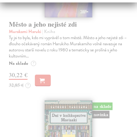
Město a jeho nejisté zdi
Murakami Haruki
| Kniha
Ty jsi to byla, kdo mi vyprávěl o tom městě. Město a jeho nejisté zdi –
dlouho očekávaný román Harukiho Murakamiho volně navazuje na
autorovu starší novelu z roku 1980 a tematicky se prolíná s jeho
kultovním…
Na sklade
?
30,22 €
32,85 €
?
na sklade
novinka