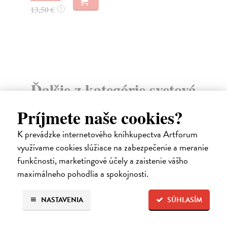
13,50 €
18
?
Ďalšie z kategórie svetová
beletria
Príjmete naše cookies?
K prevádzke internetového kníhkupectva Artforum
na sklade
využívame cookies slúžiace na zabezpečenie a meranie
novinka
funkčnosti, marketingové účely a zaistenie vášho
maximálneho pohodlia a spokojnosti.
NASTAVENIA
SÚHLASÍM