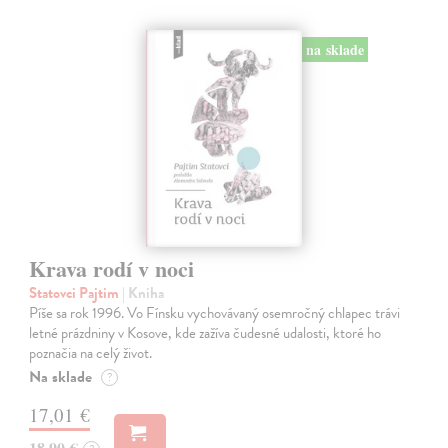
na sklade
Krava rodí v noci
Statovci Pajtim
| Kniha
Píše sa rok 1996. Vo Fínsku vychovávaný osemročný chlapec trávi
letné prázdniny v Kosove, kde zažíva čudesné udalosti, ktoré ho
poznačia na celý život.
Na sklade
?
17,01 €
18,90 €