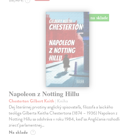
?
na sklade
Napoleon z Notting Hillu
Chesterton Gilbert Keith
| Kniha
Dej literárnej prvotiny anglický spisovateľa, filozofa a laického
teológa Gilberta Keitha Chestertona (1874 – 1936) Napoleon z
Notting Hillu sa odohráva v roku 1984, keď sa Angličania rozhodli
zriecť parlamentnej…
Na sklade
?