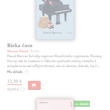
Rieka času
Mercier Pascal
| Kniha
Pascal Mercier bol vždy majstrom filozofického rozprávania. Romány
Nočný vlak do Lisabonu či Váha slov podnietili milióny čitateľov k
zamysleniu sa nad veľkými témami, ako sú identita, sloboda, čas či…
Na sklade
?
12,30 €
12,95 €
?
na sklade