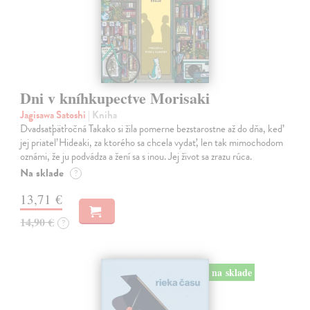
Dni v kníhkupectve Morisaki
Jagisawa Satoshi
| Kniha
Dvadsaťpäťročná Takako si žila pomerne bezstarostne až do dňa, keď
jej priateľ Hideaki, za ktorého sa chcela vydať, len tak mimochodom
oznámi, že ju podvádza a žení sa s inou. Jej život sa zrazu rúca.
Na sklade
?
13,71 €
14,90 €
?
na sklade