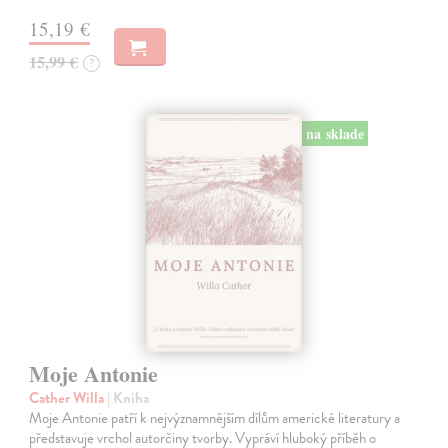
15,19 €
15,99 €
?
na sklade
Moje Antonie
Cather Willa
| Kniha
Moje Antonie patří k nejvýznamnějším dílům americké literatury a
představuje vrchol autorčiny tvorby. Vypráví hluboký příběh o