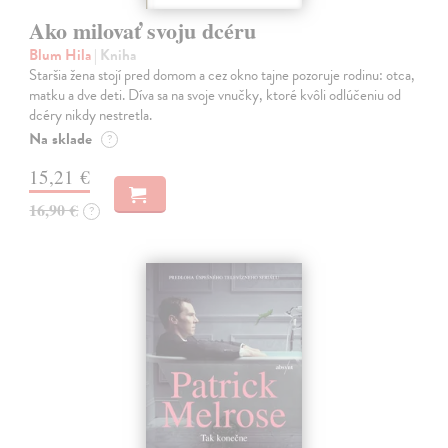
Ako milovať svoju dcéru
Blum Hila
| Kniha
Staršia žena stojí pred domom a cez okno tajne pozoruje rodinu: otca,
matku a dve deti. Díva sa na svoje vnučky, ktoré kvôli odlúčeniu od
dcéry nikdy nestretla.
Na sklade
?
15,21 €
16,90 €
?