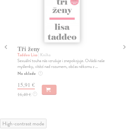
Tři ženy
Zt
Taddeo Lisa
| Kniha
Do
Sexuální touha nás vzrušuje i znepokojuje. Ovládá naše
Pro
myšlenky, vítězí nad rozumem, občas někomu z ...
pov
Na sklade
Za
?
15,91 €
15
16,40 €
16
?
High-contrast mode