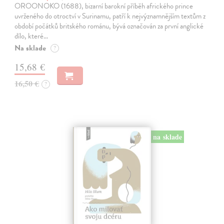
OROONOKO (1688), bizarní barokní příběh afrického prince
uvrženého do otroctví v Surinamu, patří k nejvýznamnějším textům z
období počátků britského románu, bývá označován za první anglické
dílo, které…
Na sklade
?
15,68 €
16,50 €
?
na sklade