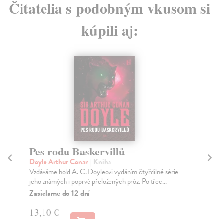
Čitatelia s podobným vkusom si
kúpili aj:
Pes rodu Baskervillů
K
Doyle Arthur Conan
| Kniha
Pis
Vzdáváme hold A. C. Doyleovi vydáním čtyřdílné série
Kri
jeho známých i poprvé přeložených próz. Po třec...
otc
Zasielame do 12 dní
Za
13,10 €
18