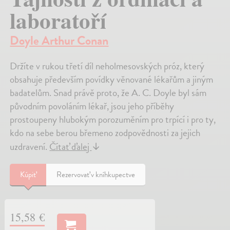
laboratoří
Doyle Arthur Conan
Držíte v rukou třetí díl neholmesovských próz, který
obsahuje především povídky věnované lékařům a jiným
badatelům. Snad právě proto, že A. C. Doyle byl sám
původním povoláním lékař, jsou jeho příběhy
prostoupeny hlubokým porozuměním pro trpící i pro ty,
kdo na sebe berou břemeno zodpovědnosti za jejich
uzdravení.
Čítať ďalej
↓
Kúpiť
Rezervovať v kníhkupectve
15,58 €