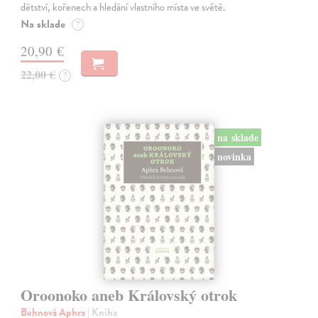
dětství, kořenech a hledání vlastního místa ve světě.
Na sklade
?
20,90 €
22,00 €
?
na sklade
novinka
Oroonoko aneb Královský otrok
Behnová Aphra
| Kniha