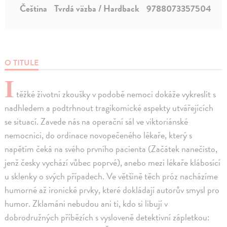
Čeština
Tvrdá väzba / Hardback
9788073357504
O TITULE
I
těžké životní zkoušky v podobě nemoci dokáže vykreslit s
nadhledem a podtrhnout tragikomické aspekty utvářejících
se situací. Zavede nás na operační sál ve viktoriánské
nemocnici, do ordinace novopečeného lékaře, který s
napětím čeká na svého prvního pacienta (Začátek nanečisto,
jenž česky vychází vůbec poprvé), anebo mezi lékaře klábosící
u sklenky o svých případech. Ve většině těch próz nacházíme
humorné až ironické prvky, které dokládají autorův smysl pro
humor. Zklamáni nebudou ani ti, kdo si libují v
dobrodružných příbězích s vysloveně detektivní zápletkou: