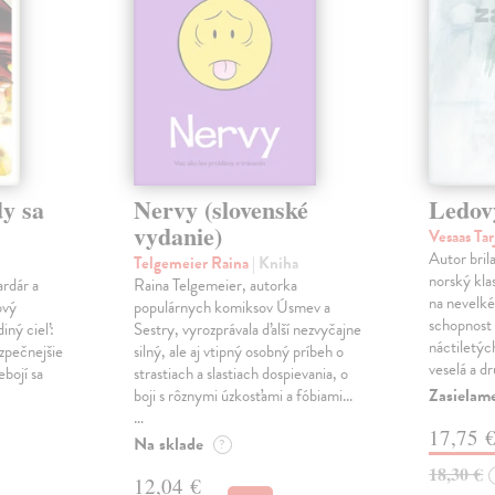
y sa
Nervy (slovenské
Ledov
vydanie)
Vesaas Tar
Autor bril
Telgemeier Raina
| Kniha
norský klas
ardár a
Raina Telgemeier, autorka
na nevelké
ový
populárnych komiksov Úsmev a
schopnost v
iný cieľ:
Sestry, vyrozprávala ďalší nezvyčajne
náctiletýc
ezpečnejšie
silný, ale aj vtipný osobný príbeh o
veselá a d
ebojí sa
strastiach a slastiach dospievania, o
Zasielame
boji s rôznymi úzkosťami a fóbiami...
…
17,75 
Na sklade
?
18,30 €
12,04 €