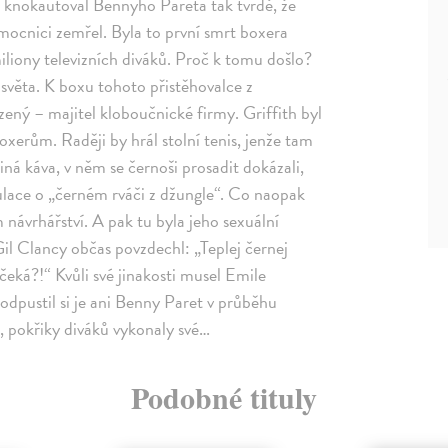
ta knokautoval Bennyho Pareta tak tvrdě, že
mocnici zemřel. Byla to první smrt boxera
liony televizních diváků. Proč k tomu došlo?
 světa. K boxu tohoto přistěhovalce z
ený – majitel kloboučnické firmy. Griffith byl
xerům. Raději by hrál stolní tenis, jenže tam
ná káva, v něm se černoši prosadit dokázali,
ulace o „černém rváči z džungle“. Co naopak
 návrhářství. A pak tu byla jeho sexuální
il Clancy občas povzdechl: „Teplej černej
eká?!“ Kvůli své jinakosti musel Emile
pustil si je ani Benny Paret v průběhu
, pokřiky diváků vykonaly své…
Podobné tituly