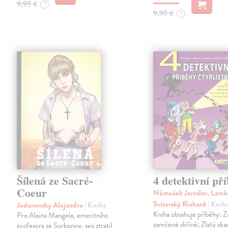
9,95 €
?
9,95 €
?
Šílená ze Sacré-
4 detektivní př
Coeur
Němeček Jaroslav, Lamk
Svitavský Richard
| Knih
Jodorowsky Alejandro
| Kniha
Kniha obsahuje příběhy: 
Pro Alaina Mangela, emeritního
zamčené skříně; Zlatý ska
profesora ze Sorbonny, sex ztratil