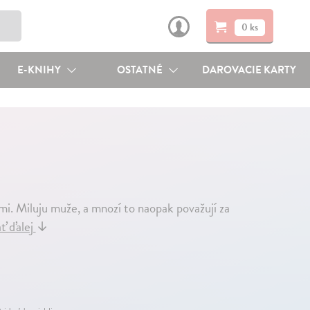
0 ks
E-KNIHY
OSTATNÉ
DAROVACIE KARTY
 mi. Miluju muže, a mnozí to naopak považují za
ť ďalej
↓