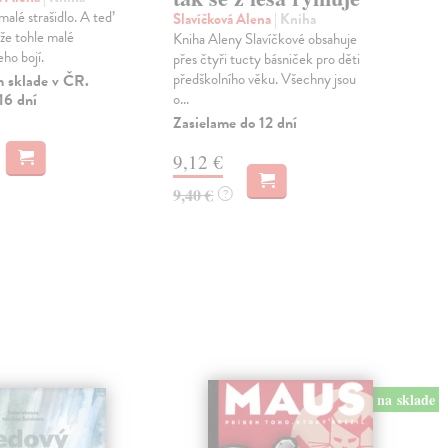
malé strašidlo. A teď
Paří
Slavíčková Alena
| Kniha
 že tohle malé
už 
Kniha Aleny Slavíčkové obsahuje
eho bojí.
přer
přes čtyři tucty básniček pro děti
z...
předškolního věku. Všechny jsou
 sklade v ČR.
16 dní
o...
Zas
Zasielame do 12 dní
19
9,12 €
19,
9,40 €
?
na sklade