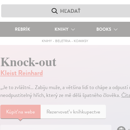
REBRÍK
KNIHY
BOOKS
KNIHY
-
BELETRIA
-
KOMIKSY
Knock-out
Kleist Reinhard
„Je to zvláštní… Zabiju muže, a většina lidí to chápe a odpustí
neodpustitelný hřích, který ze mě dělá špatného člověka.
Číta
Kúpiť
na webe
Rezervovať v kníhkupectve