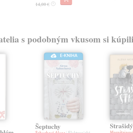
14,00 €
?
atelia s podobným vkusom si kúpili
E-KNIHA
Strašidý
Šeptuchy
oblém
Mornštajnov
Sabuchová Alena
| Elektronická