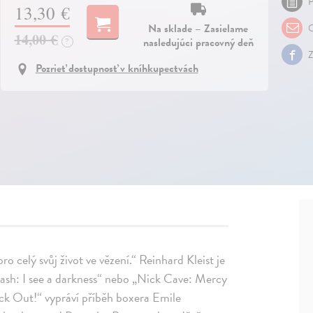
P
13,30 €
Na sklade – Zasielame
O
14,00 €
nasledujúci pracovný deň
?
Z
Pozrieť dostupnosť v kníhkupectvách
o celý svůj život ve vězení.“ Reinhard Kleist je
sh: I see a darkness“ nebo „Nick Cave: Mercy
 Out!“ vypráví příběh boxera Emile