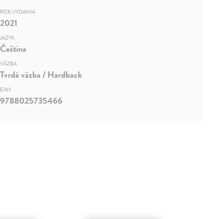
ROK VYDANIA
2021
JAZYK
Čeština
VÄZBA
Tvrdá väzba / Hardback
EAN
9788025735466