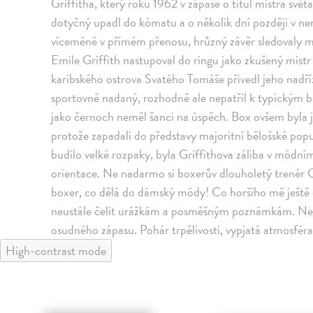
Griffitha, který roku 1962 v zápase o titul mistra svě
dotyčný upadl do kómatu a o několik dní později v ne
víceméně v přímém přenosu, hrůzný závěr sledovaly mi
Emile Griffith nastupoval do ringu jako zkušený mistr
karibského ostrova Svatého Tomáše přivedl jeho nadříz
sportovně nadaný, rozhodně ale nepatřil k typickým bo
jako černoch neměl šanci na úspěch. Box ovšem byla ji
protože zapadali do představy majoritní bělošské pop
budilo velké rozpaky, byla Griffithova záliba v módním
orientace. Ne nadarmo si boxerův dlouholetý trenér G
boxer, co dělá do dámský módy! Co horšího mě ještě č
neustále čelit urážkám a posměšným poznámkám. Neod
osudného zápasu. Pohár trpělivosti, vypjatá atmosféra
High-contrast mode