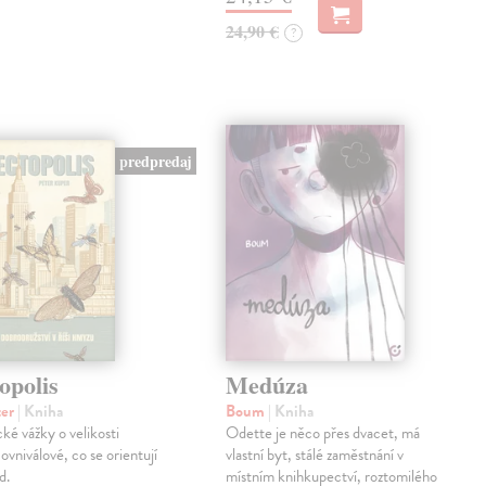
24,90 €
?
predpredaj
opolis
Medúza
ter
| Kniha
Boum
| Kniha
cké vážky o velikosti
Odette je něco přes dvacet, má
ovniválové, co se orientují
vlastní byt, stálé zaměstnání v
d.
místním knihkupectví, roztomilého