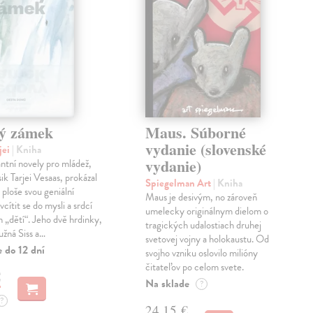
ý zámek
Maus. Súborné
vydanie (slovenské
jei
| Kniha
vydanie)
antní novely pro mládež,
ik Tarjei Vesaas, prokázal
Spiegelman Art
| Kniha
 ploše svou geniální
Maus je desivým, no zároveň
cítit se do mysli a srdcí
umelecky originálnym dielom o
h „dětí“. Jeho dvě hrdinky,
tragických udalostiach druhej
ružná Siss a…
svetovej vojny a holokaustu. Od
 do 12 dní
svojho vzniku oslovilo milióny
čitateľov po celom svete.
€
Na sklade
?
?
24,15 €