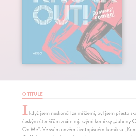
O TITULE
I
když jsem neskončil za mřížemi, byl jsem přesto skor
českým čtenářům znám mj. svými komiksy „Johnny Ca
On Me“. Ve svém novém životopisném komiksu „Knock