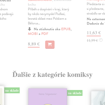
Představte si 
kniha
niha
si představte,
Příběh o dospívání v kraji, který
ladnom
strašidlo se vš
by nikdo nevymyslel Podlasí,
le podávajú
lesnatá oblast mezi Polskem a
ckého
Na externom
Bělorus...
Dodanie do 
Na stiahnutie ako
EPUB
,
11,63 €
MOBI
a
PDF
11,99 €
?
8,89 €
Ďalšie z kategórie komiksy
na sklade
na sklade