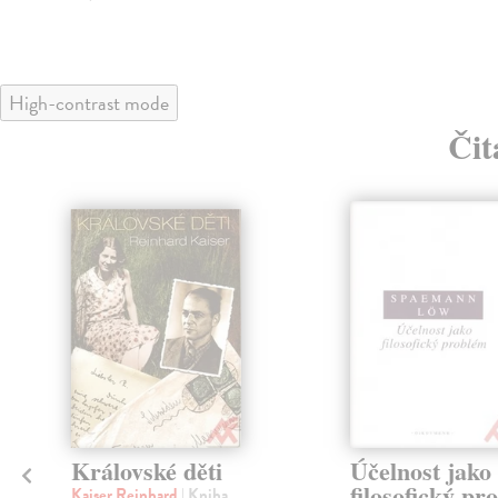
High-contrast mode
Čit
klade
Královské děti
Účelnost jako
filosofický pr
Kaiser Reinhard
| Kniha