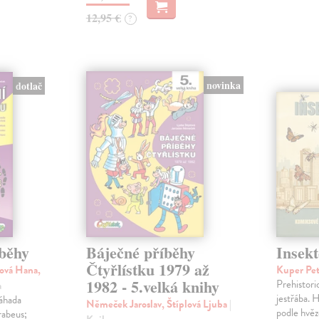
12,95 €
?
novinka
dotlač
íběhy
Báječné příběhy
Insekt
Čtyřlístku 1979 až
ová Hana,
Kuper Pe
1982 - 5.velká knihy
Prehistori
a
jestřába. H
Záhada
Němeček Jaroslav, Štíplová Ljuba
|
podle hvěz
rabeus;