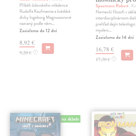
Příběh židovského mládence
Spaemann Robert
| K
Rudolfa Kaufmanna a švédské
Nemeckí filozofi v zák
a
dívky Ingeborg Magnussonové
interdisciplinárnom die
nazvaný podle něm...
prehľad dejín teleologi
mysleni...
Zasielame do 12 dní
Zasielame do 14 dní
8,92 €
16,78 €
9,20 €
?
17,30 €
?
na sklade