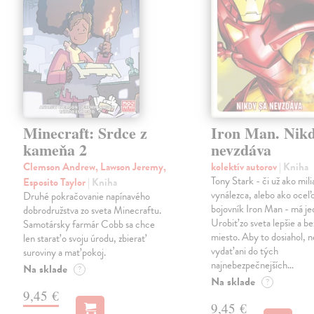
Minecraft: Srdce z
Iron Man. Nikd
kameňa 2
nevzdáva
Clemson Andrew, Lawson Jeremy,
kolektív autorov
| Kniha
Tony Stark - či už ako mili
Esposito Taylor
| Kniha
vynálezca, alebo ako oceľ
Druhé pokračovanie napínavého
bojovník Iron Man - má jed
dobrodružstva zo sveta Minecraftu.
Urobiť zo sveta lepšie a b
Samotársky farmár Cobb sa chce
miesto. Aby to dosiahol, n
len starať o svoju úrodu, zbierať
vydať ani do tých
suroviny a mať pokoj.
najnebezpečnejších…
Na sklade
?
Na sklade
?
9,45 €
9,45 €