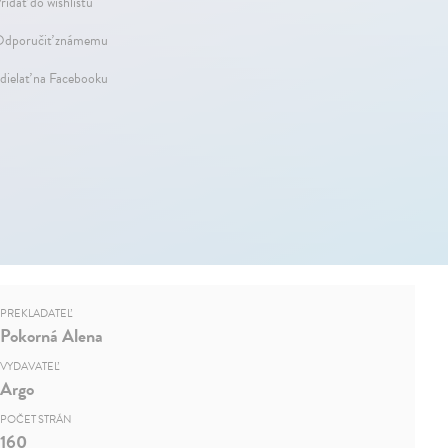
ridať do wishlistu
dporučiť známemu
dielať na Facebooku
PREKLADATEĽ
Pokorná Alena
VYDAVATEĽ
Argo
POČET STRÁN
160