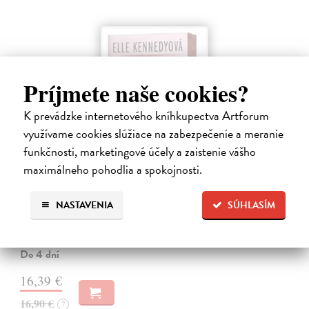
Príjmete naše cookies?
K prevádzke internetového kníhkupectva Artforum
využívame cookies slúžiace na zabezpečenie a meranie
funkčnosti, marketingové účely a zaistenie vášho
maximálneho pohodlia a spokojnosti.
Skóre
NASTAVENIA
SÚHLASÍM
Kennedy Elle
| Kniha
Allie Hayesová prežíva krízu. Blížia sa promócie a ona stále netuší, čo
bude robiť po vysokej.
Do 4 dní
16,39 €
16,90 €
?