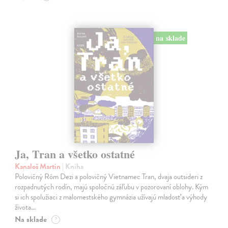
na sklade
Ja, Tran a všetko ostatné
Kanaloš Martin
| Kniha
Polovičný Róm Dezi a polovičný Vietnamec Tran, dvaja outsideri z
rozpadnutých rodín, majú spoločnú záľubu v pozorovaní oblohy. Kým
si ich spolužiaci z malomestského gymnázia užívajú mladosť a výhody
života…
Na sklade
?