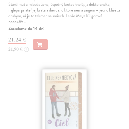
Starší muž a mladšia žena, úspešný biotechnológ a doktorandka,
najlepší priateľ jej brata a dievča, o ktoré nemá záujem – jedno klišé za
druhým, až je to takmer na smiech. Lenže Maya Killgorová
nedokáže…
Zasielame do 14 dní
21,24 €
21,90 €
?