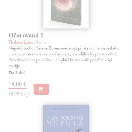
Očarovaná 1
Thalassa Laura
| Kniha
Největší touhou Selene Bowersové je být přijata do Henbaneského
covenu, elitní akademie pro čarodějky - a udělala by pro to cokoli.
Praktikování magie si však u ní vybírá krutou daň: pokaždé když
použije…
Do 3 dní
18,00 €
18,95 €
?