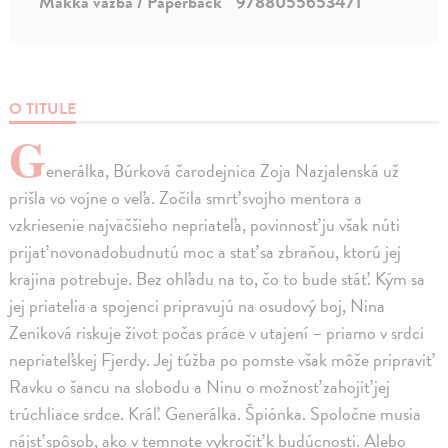
Mäkká väzba / Paperback
9788055653471
O TITULE
G
enerálka, Búrková čarodejnica Zoja Nazjalenská už
prišla vo vojne o veľa. Zočila smrť svojho mentora a
vzkriesenie najväčšieho nepriateľa, povinnosť ju však núti
prijať novonadobudnutú moc a stať sa zbraňou, ktorú jej
krajina potrebuje. Bez ohľadu na to, čo to bude stáť. Kým sa
jej priatelia a spojenci pripravujú na osudový boj, Nina
Zeniková riskuje život počas práce v utajení – priamo v srdci
nepriateľskej Fjerdy. Jej túžba po pomste však môže pripraviť
Ravku o šancu na slobodu a Ninu o možnosť zahojiť jej
trúchliace srdce. Kráľ. Generálka. Špiónka. Spoločne musia
nájsť spôsob, ako v temnote vykročiť k budúcnosti. Alebo