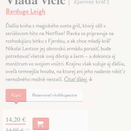
Zjazvený kráľ 2
Bardugo Leigh
Ďalšia kniha z magického sveta gríš, ktorý ožil v
seriálovom hite na Netflixe! Ravka sa pripravuje na
rozhodujúcu bitku s Fjerdou, a ak chce mladý kráľ
Nikolai Lantsov jej obrovskú armádu poraziť, bude
potrebovať všetok svoj dôvtip a šarm – a dokonca aj
monštrum vo svojom vnútri. Krajinu však sužuje aj ďalšia,
oveľa temnejšia hrozba, na ktorej ani jeho nadanie robiť z
nemožného možné nestačí.
Čítať ďalej
↓
Kúpiť
Rezervovať v kníhkupectve
14,20 €
14,95 €
?