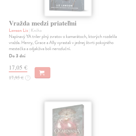
Vražda medzi priateľmi
Lawson Liz
| Kniha
Napínavý YA triler plný zvratov o kamarátoch, ktorých rozdelila
vražda. Henry, Grace a Ally vyrastali v jednej štvrti pokojného
mestečka a odjakživa boli nerozluční.
Do 3 dní
17,05 €
17,95 €
?