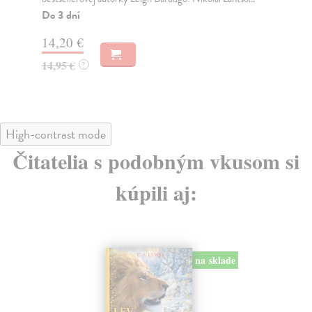
Do 3 dní
Do
14,20 €
14
14,95 €
14
?
High-contrast mode
Čitatelia s podobným vkusom si
kúpili aj: