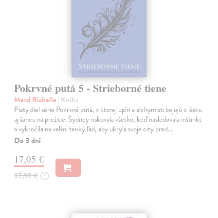
Pokrvné putá 5 - Strieborné tiene
Mead Richelle
| Kniha
Piaty diel série Pokrvné putá, v ktorej upíri a alchymisti bojujú o lásku
aj šancu na prežitie. Sydney riskovala všetko, keď nasledovala inštinkt
a vykročila na veľmi tenký ľad, aby ukryla svoje city pred…
Do 3 dní
17,05 €
17,95 €
?