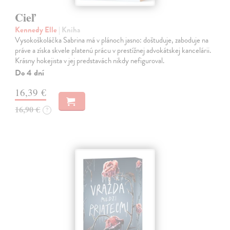
Cieľ
Kennedy Elle
| Kniha
Vysokoškoláčka Sabrina má v plánoch jasno: doštuduje, zaboduje na
práve a získa skvele platenú prácu v prestížnej advokátskej kancelárii.
Krásny hokejista v jej predstavách nikdy nefiguroval.
Do 4 dní
16,39 €
16,90 €
?