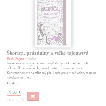
Škorica, prázdniny a veľké tajomstvá
Bach Dagmar
| Kniha
Vyriešenie záhady je na dosah ruky! Vicky má konečne trochu
pokoja! Škola sa skončila, oslávila pätnáste narodeniny a s
Konstantinom tvoria zaľúbený pár. Lenže práve v deň oslavy sa úplne
nečakane ocitne…
Do 4 dní
18,33 €
18,90 €
?