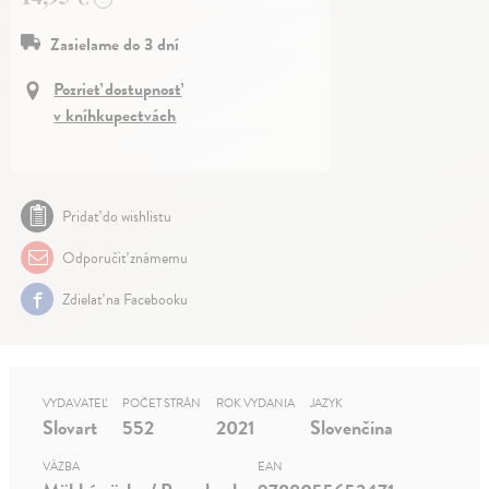
Zasielame do 3 dní
Pozrieť dostupnosť
v kníhkupectvách
Pridať do wishlistu
Odporučiť známemu
Zdielať na Facebooku
VYDAVATEĽ
POČET STRÁN
ROK VYDANIA
JAZYK
Slovart
552
2021
Slovenčina
VÄZBA
EAN