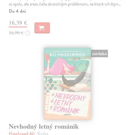
sú spolu, ale zrazu čelia skutočným problémom, na ktoré ich štyri…
Do 4 dní
16,39 €
16,90 €
?
novinka
Nevhodný letný románik
Hazelwood Ali
| Kniha