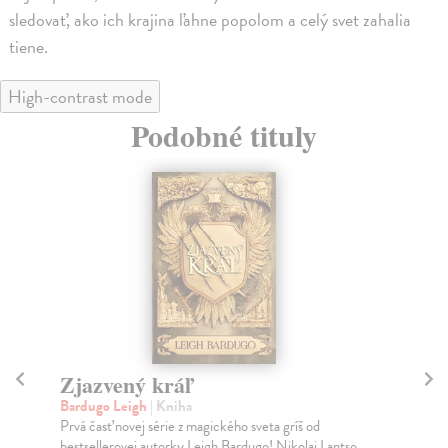
sledovať, ako ich krajina ľahne popolom a celý svet zahalia
tiene.
High-contrast mode
Podobné tituly
Zjazvený kráľ
D
Bardugo Leigh
| Kniha
Ba
Prvá časť novej série z magického sveta gríš od
Nen
bestsellerovej autorky Leigh Bardugo! Nikolai Lantso...
Gri