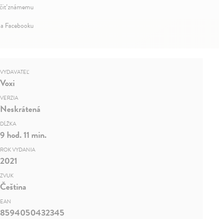
iť známemu
na Facebooku
VYDAVATEĽ
Voxi
VERZIA
Neskrátená
DĹŽKA
9 hod. 11 min.
ROK VYDANIA
2021
ZVUK
Čeština
EAN
8594050432345