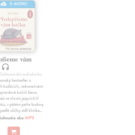
E-AUDIO
píšeme vám
u
 Elektronická audiokniha
ponský bestseller o
h kožíšcích, nekonečném
opravdové kočičí lásce,
zí ve třiceti jazycích.V
ótu, v pátém patře budovy
padlé uličky sídlí klinika…
iahnutie ako
MP3
€