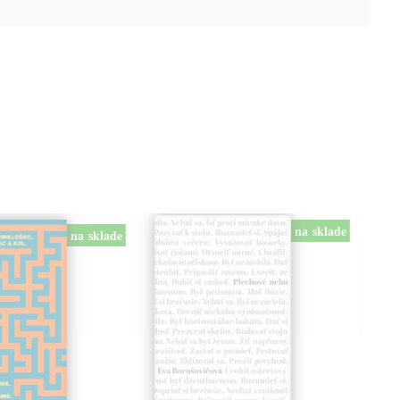
na sklade
na sklade