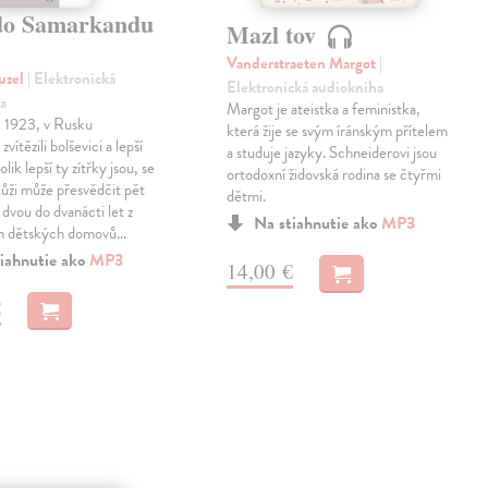
do Samarkandu
Mazl tov
Vanderstraeten Margot
|
uzel
| Elektronická
Elektronická audiokniha
a
Margot je ateistka a feministka,
k 1923, v Rusku
která žije se svým íránským přítelem
zvítězili bolševici a lepší
a studuje jazyky. Schneiderovi jsou
olik lepší ty zítřky jsou, se
ortodoxní židovská rodina se čtyřmi
 kůži může přesvědčit pět
dětmi.
 dvou do dvanácti let z
Na stiahnutie ako
MP3
h dětských domovů…
iahnutie ako
MP3
14,00 €
€