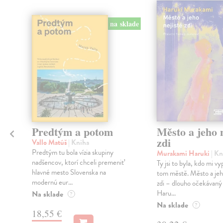
na sklade
Predtým a potom
Město a jeho n
zdi
Vallo Matúš
| Kniha
Predtým tu bola vízia skupiny
Murakami Haruki
| Kn
nadšencov, ktorí chceli premeniť
Ty jsi to byla, kdo mi vy
hlavné mesto Slovenska na
tom městě. Město a jeh
modernú eur...
zdi – dlouho očekávan
Haru...
Na sklade
?
Na sklade
?
18,55 €