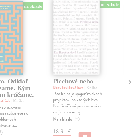
na sklade
na sklade
ko. Odkiaľ
Plechové nebo
Po
zame. Kým
Borušovičová Eva
| Kniha
Kun
m kráčame.
Táto kniha je spojením dvoch
Poma
projektov, na ktorých Eva
čty
ntišek
| Kniha
Borušovičová pracovala až do
naps
 spracovaná
svojich posledný...
česk
náša súbor esejí o
Na sklade
Na 
oblémoch
?
tvárania...
18,91 €
14
?