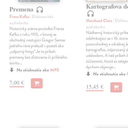
Kartografova d
Premena
Franz Kafka
| Elektronická
Marchant Clare
| Elektr
audiokniha
audiokniha
Notoricky známa poviedka Franza
Nádherný historický príb
Kafku z roku 1915, v ktorej sa
odohrávajúci sa v 16. storo
obchodný cestujúci Gregor Samsa
pozoruhodnej a odvážnej 
jedného rána prebudí v posteli ako
kartografke, inšpirovaný
„odporný hmyz“.Je to príbeh
udalosťami. A tiež príbeh 
premeny bez zľutovania či prílišného
súčasnosti, ktorá zo zataj
súcitu…
dychom objavuje…
Na stiahnutie ako
MP3
Na stiahnutie ako
7,00 €
15,45 €