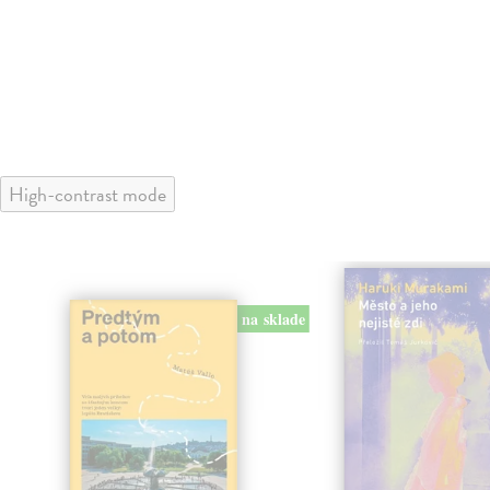
High-contrast mode
na sklade