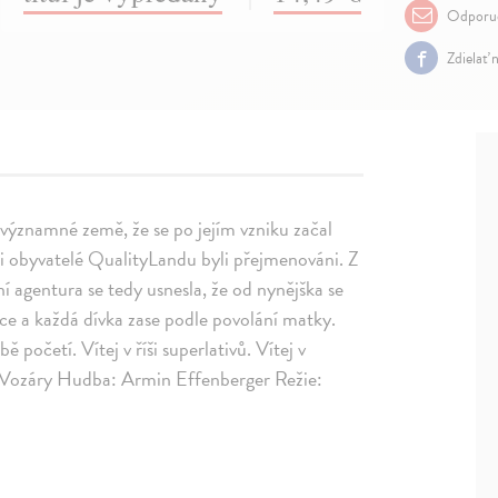
Odporuč
Zdielať 
k významné země, že se po jejím vzniku začal
i obyvatelé QualityLandu byli přejmenováni. Z
ní agentura se tedy usnesla, že od nynějška se
e a každá dívka zase podle povolání matky.
očetí. Vítej v říši superlativů. Vítej v
 Vozáry Hudba: Armin Effenberger Režie: