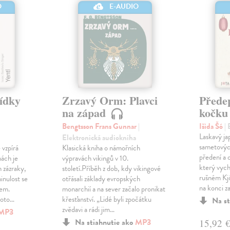
O
E-AUDIO
vídky
Zrzavý Orm: Plavci
Přede
na západ
kočk
Bengtsson Frans Gunnar
|
Išida Šó
|
Laskavý ja
Elektronická audiokniha
sametovýc
 vzpírá
Klasická kniha o námořních
předení a 
hách je
výpravách vikingů v 10.
který vychá
n zázraky,
století.Příběh z dob, kdy vikingové
rušném Kj
minulost se
otřásali základy evropských
na konci za
kem.
monarchií a na sever začalo pronikat
hoto…
křesťanství. „Lidé byli zpočátku
Na st
zvědavi a rádi jim…
MP3
Na stiahnutie ako
MP3
15,92 