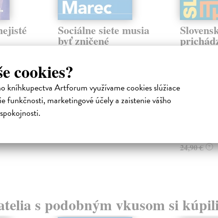
ejisté
Sociálne siete musia
Slovens
byť zničené
prichád
sme. Ka
iha
Marec Samo
| Kniha
právěl o
Sociálne siete nám ubližujú ako
Mikloško Fra
še cookies?
o nejisté
jednotlivcom a kazia medziľudské
Monograficky
ý román
vzťahy, rozkladajú spoločnosť a
publikácia pri
ho kníhkupectva Artforum využívame cookies slúžiace
def...
kľúčových pr
e funkčnosti, marketingové účely a zaistenie vášho
historického u
Na sklade
?
spokojnosti.
Na sklade
16,44 €
23,16 €
16,95 €
?
24,90 €
?
atelia s podobným vkusom si kúpili