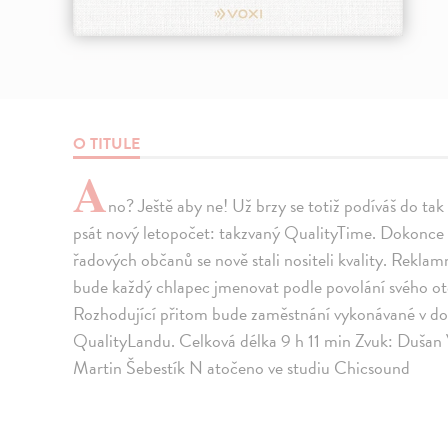
O TITULE
A
no? Ještě aby ne! Už brzy se totiž podíváš do ta
psát nový letopočet: takzvaný QualityTime. Dokonce 
řadových občanů se nově stali nositeli kvality. Reklam
bude každý chlapec jmenovat podle povolání svého otc
Rozhodující přitom bude zaměstnání vykonávané v době p
QualityLandu. Celková délka 9 h 11 min Zvuk: Dušan
Martin Šebestík N atočeno ve studiu Chicsound