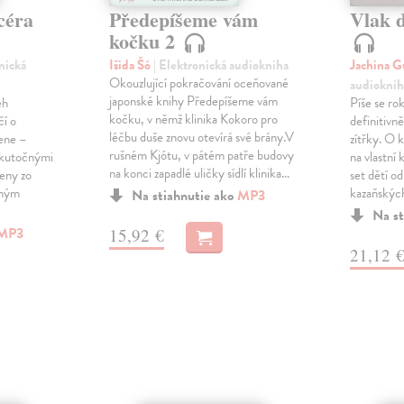
céra
Předepíšeme vám
Vlak 
kočku 2
onická
Išida Šó
| Elektronická audiokniha
Jachina G
Okouzlující pokračování oceňované
audioknih
japonské knihy Předepíšeme vám
eh
Píše se ro
kočku, v němž klinika Kokoro pro
čí o
definitivně 
léčbu duše znovu otevírá své brány.V
žene –
zítřky. O k
rušném Kjótu, v pátém patře budovy
 skutočnými
na vlastní
na konci zapadlé uličky sídlí klinika…
ženy zo
set dětí od
eným
kazaňskýc
Na stiahnutie ako
MP3
Na st
MP3
15,92 €
21,12 