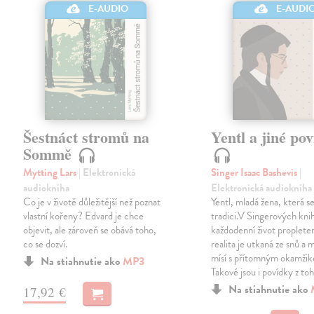
E-AUDIO
E-AUDI
Šestnáct stromů na
Yentl a jiné po
Sommě
Mytting Lars
| Elektronická
Singer Isaac Bashevis
|
audiokniha
Elektronická audiokniha
Co je v životě důležitější než poznat
Yentl, mladá žena, která se
vlastní kořeny? Edvard je chce
tradici.V Singerových kni
objevit, ale zároveň se obává toho,
každodenní život proplete
co se dozví.
realita je utkaná ze snů a 
mísí s přítomným okamži
Na stiahnutie ako
MP3
Takové jsou i povídky z to
Na stiahnutie ako
17,92 €