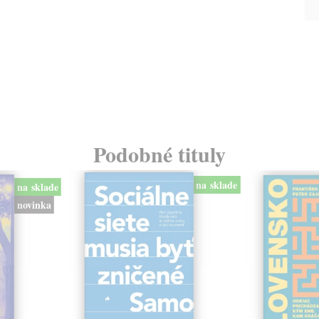
Podobné tituly
na sklade
na sklade
novinka