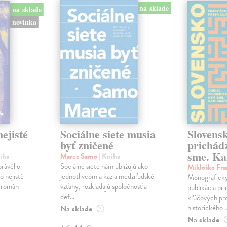
na sklade
na sklade
novinka
ejisté
Sociálne siete musia
Slovens
byť zničené
prichád
sme. Ka
iha
Marec Samo
| Kniha
právěl o
Sociálne siete nám ubližujú ako
Mikloško Fra
o nejisté
jednotlivcom a kazia medziľudské
Monograficky
ý román
vzťahy, rozkladajú spoločnosť a
publikácia pri
def...
kľúčových pr
historického u
Na sklade
?
Na sklade