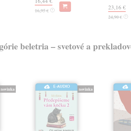
16,44 €
23,16 €
16,95 €
?
24,90 €
?
egórie beletria – svetové a preklado
E-AUDIO
novinka
novinka