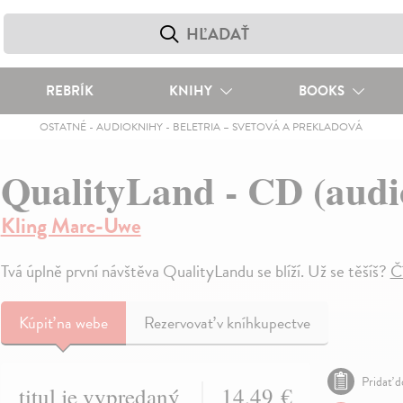
REBRÍK
KNIHY
BOOKS
OSTATNÉ
-
AUDIOKNIHY
-
BELETRIA – SVETOVÁ A PREKLADOVÁ
QualityLand - CD (aud
Kling Marc-Uwe
Tvá úplně první návštěva QualityLandu se blíží. Už se těšíš?
Č
Kúpiť
na webe
Rezervovať v kníhkupectve
Pridať d
titul je vypredaný
14,49 €