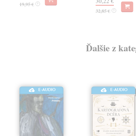
30,22 €
19,95 €
?
32,85 €
?
Ďalšie z kat
E-AUDIO
E-AUDIO