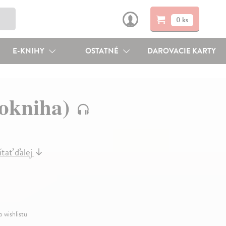
0 ks
E-KNIHY
OSTATNÉ
DAROVACIE KARTY
iokniha)
ítať ďalej
↓
o wishlistu