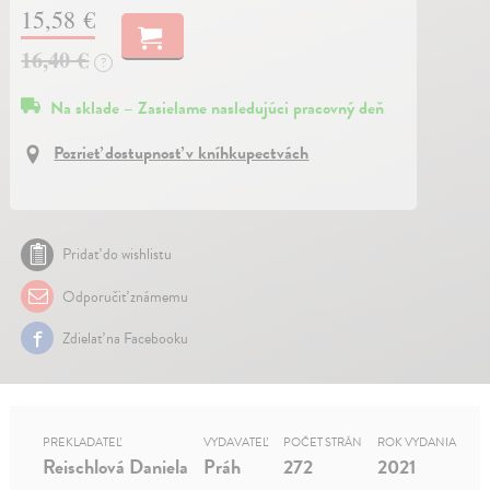
15,58 €
16,40 €
?
Na sklade – Zasielame nasledujúci pracovný deň
Pozrieť dostupnosť v kníhkupectvách
Pridať do wishlistu
Odporučiť známemu
Zdielať na Facebooku
PREKLADATEĽ
VYDAVATEĽ
POČET STRÁN
ROK VYDANIA
Reischlová Daniela
Práh
272
2021