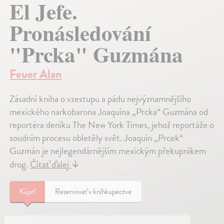
El Jefe.
Pronásledování
"Prcka" Guzmána
Feuer Alan
Zásadní kniha o vzestupu a pádu nejvýznamnějšího
mexického narkobarona Joaquína „Prcka“ Guzmána od
reportéra deníku The New York Times, jehož reportáže o
soudním procesu obletěly svět. Joaquín „Prcek“
Guzmán je nejlegendárnějším mexickým překupníkem
drog.
Čítať ďalej
↓
Kúpiť
Rezervovať v kníhkupectve