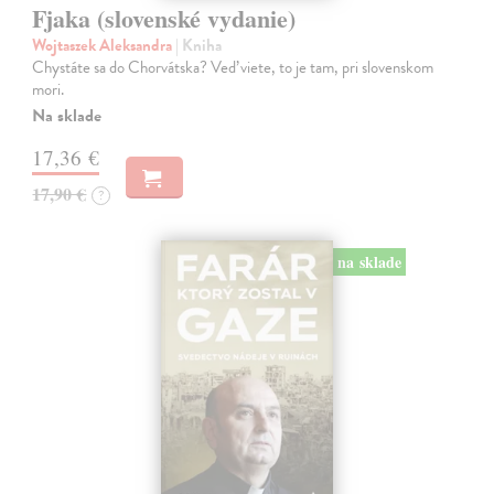
Fjaka (slovenské vydanie)
Wojtaszek Aleksandra
| Kniha
Chystáte sa do Chorvátska? Veď viete, to je tam, pri slovenskom
mori.
Na sklade
17,36 €
17,90 €
?
na sklade