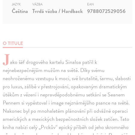
JAZYK
VÄZBA
EAN
Čeština
Tvrdá väzba / Hardback
9788072529056
O TITULE
J
ako šéf drogového kartelu Sinaloa patřil k
nejnebezpečnějším mužům na světě. Díky svému
neohroženému vzestupu k moci, své brutalitě, šarmu, slabosti
pro luxus, zálibě v přestrojování, opakovaným dramatickým
útěkům z vězení i nepravděpodobnému setkání se Seanem
Pennem si vypěstoval i image nejznámějšího psance na světě.
Nakonec byl po mnohaletém plánování při odvážné operaci
amerických a mexických bezpečnostních složek zatčen. Tato
kniha nabízí celý „Prckův“ epický příběh od jeho skromného