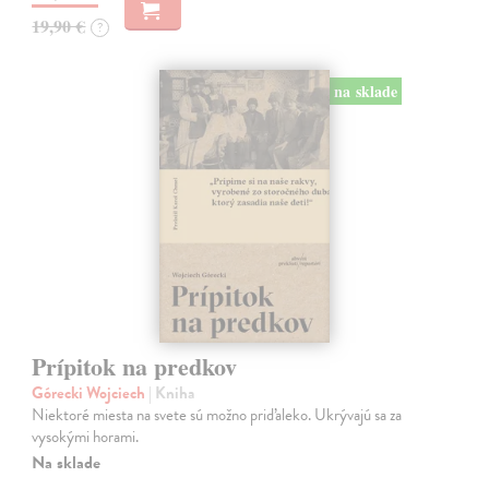
19,90 €
?
na sklade
Prípitok na predkov
Górecki Wojciech
| Kniha
Niektoré miesta na svete sú možno priďaleko. Ukrývajú sa za
vysokými horami.
Na sklade