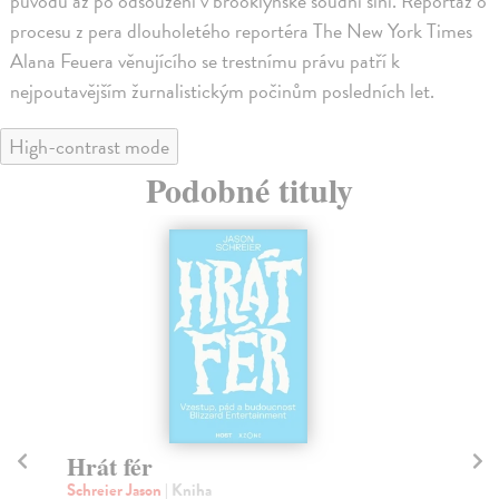
původu až po odsouzení v brooklynské soudní síni. Reportáž o
procesu z pera dlouholetého reportéra The New York Times
Alana Feuera věnujícího se trestnímu právu patří k
nejpoutavějším žurnalistickým počinům posledních let.
High-contrast mode
Podobné tituly
na sklade
Fjaka (slovenské vydanie)
K
Wojtaszek Aleksandra
| Kniha
Gus