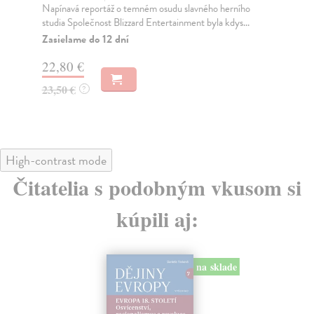
Chystáte sa do Chorvátska? Veď viete, to je tam, pri
Pop
slovenskom mori.
neu
byl.
Na sklade
?
Do
17,36 €
16
17,90 €
?
16
High-contrast mode
Čitatelia s podobným vkusom si
kúpili aj: