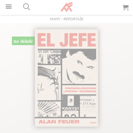
KNIHY
-
REPORTÁŽE
na sklade