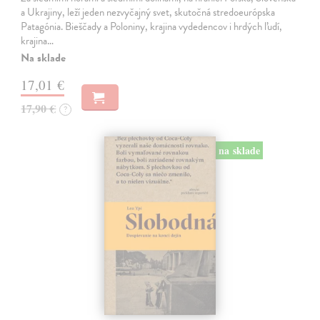
a Ukrajiny, leží jeden nezvyčajný svet, skutočná stredoeurópska
Patagónia. Bieščady a Poloniny, krajina vydedencov i hrdých ľudí,
krajina…
Na sklade
17,01 €
17,90 €
?
na sklade