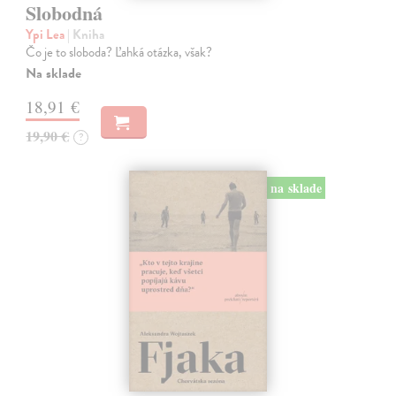
Slobodná
Ypi Lea
| Kniha
Čo je to sloboda? Ľahká otázka, však?
Na sklade
18,91 €
19,90 €
?
na sklade