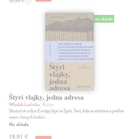
16,90 €
?
na sklade
Štyri vlajky, jedna adresa
Włodek Ludwika
| Kniha
Skutočné srdce Európy bije na Spiši. Tam, kde sa stretáva a prelína
osem rôznych kultúr.
Na sklade
18,91 €