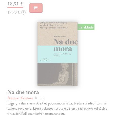
18,91 €
19,90 €
?
na sklade
Na dne mora
Böhmer Kristína
| Kniha
Cigary, salsa a rum. Ale tiež potravinová kríza, bieda a všadeprítomná
ozvena revolúcie, ktorá v skutočnosti žije už len v sadrových kulisách a
v hlavách ľudí opantaných propagandou.