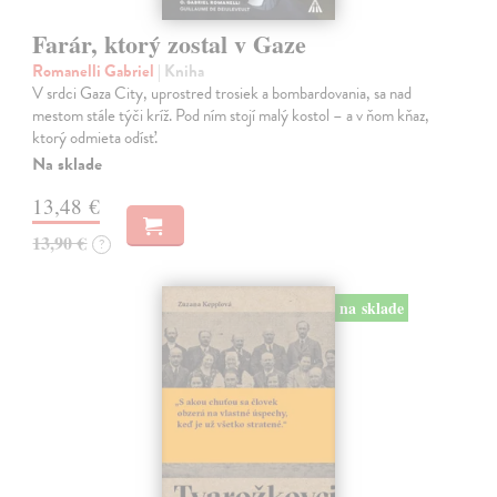
Farár, ktorý zostal v Gaze
Romanelli Gabriel
| Kniha
V srdci Gaza City, uprostred trosiek a bombardovania, sa nad
mestom stále týči kríž. Pod ním stojí malý kostol – a v ňom kňaz,
ktorý odmieta odísť.
Na sklade
13,48 €
13,90 €
?
na sklade