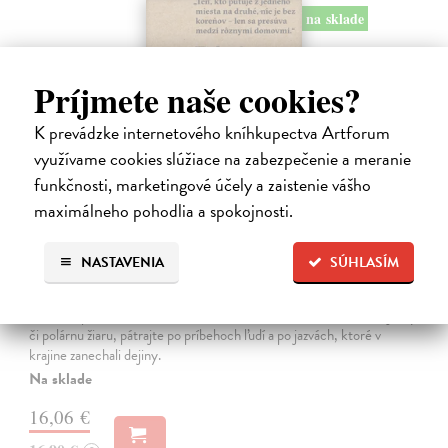
na sklade
Príjmete naše cookies?
K prevádzke internetového kníhkupectva Artforum
využívame cookies slúžiace na zabezpečenie a meranie
funkčnosti, marketingové účely a zaistenie vášho
maximálneho pohodlia a spokojnosti.
NASTAVENIA
SÚHLASÍM
Páni nás sem presídlili
Labba Anna Ellin
| Kniha
Chcete spoznať Škandináviu z trochu iného uhla? Zabudnite na fjordy
či polárnu žiaru, pátrajte po príbehoch ľudí a po jazvách, ktoré v
krajine zanechali dejiny.
Na sklade
16,06 €