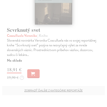
Scvrknutý svet
Cosculluela Veronika
| Kniha
Slovenská novinárka Veronika Cosculluela nás vo svojej reportážnej
knihe “Scvrknutý svet” pozýva na nezvyčajný výlet za mreže
slovenských väzníc. Prostredníctvom príbehov väzňov, dozorcov,
sudcu či lekára…
Na sklade
18,91 €
19,90 €
?
ZOBRAZIŤ ĎALŠIE Z KATEGÓRIE REPORTÁŽE