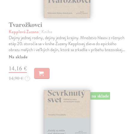
Tvarožkovci
Kepplová Zuzana
| Kniha
Dejiny jednej rodiny, dejiny jednej krajiny. Množstvo hlasov z rôznych
etáp 20. storočia sa v knihe Zuzany Kepplovej zlieva do epického
obrazu malých i veľkých dejín, ktoré sa zrkadlia v príbehu brezovskej…
Na sklade
14,16 €
14,90 €
?
na sklade