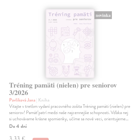
novinka
Tréning pamäti (nielen) pre seniorov
3/2026
Pavlíková Jana
| Kniha
Vitajte v treťom vydaní pracovného zošita Tréning pamäti (nielen) pre
seniorov! Pamäť patrí medzi naše najcennejšie schopnosti. Vďaka nej
si uchovávame krásne spomienky, učíme sa nové veci, orientujeme…
Do 4 dní
3,33 €