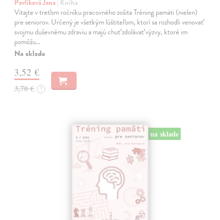
Pavlíková Jana
| Kniha
Vitajte v treťom ročníku pracovného zošita Tréning pamäti (nielen)
pre seniorov. Určený je všetkým lúštiteľom, ktorí sa rozhodli venovať
svojmu duševnému zdraviu a majú chuť zdolávať výzvy, ktoré im
pomôžu…
Na sklade
3,52 €
3,70 €
?
na sklade