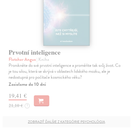
Prvotní inteligence
Fletcher Angus
| Kniha
Pronikněte do své prvotní inteligence a proměňte tak svůj život. Co
je tou silou, která se skrývá v oblastech lidského mozku, ale je
nedostupná pro počítače kosmického věku?
Zasielame do 10 dní
19,41 €
21,10 €
?
ZOBRAZIŤ ĎALŠIE Z KATEGÓRIE PSYCHOLÓGIA