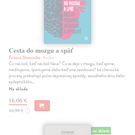
Cesta do mozgu a späť
Fričová Dominika
| Kniha
Čo nás bolí, keď nás bolí hlava? Čo sa deje v mozgu, keď spíme,
meditujeme, športujeme alebo keď sme zamilovaní? ké chemické
procesy prebiehajú počas depresívnej epizódy, sexuálneho aktu alebo
epileptického…
Na sklade
16,06 €
16,90 €
?
na sklade