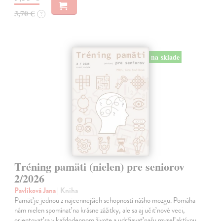
3,70 €
?
na sklade
Tréning pamäti (nielen) pre seniorov
2/2026
Pavlíková Jana
| Kniha
Pamäť je jednou z najcennejších schopností nášho mozgu. Pomáha
nám nielen spomínať na krásne zážitky, ale sa aj učiť nové veci,
orientovať sa v každodennom živote a udržiavať našu myseľ aktívnu.