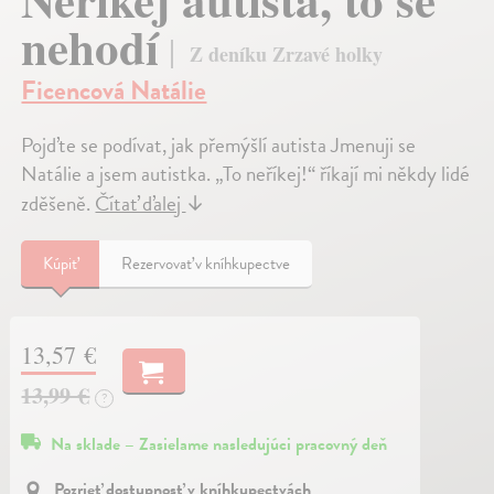
nehodí
Z deníku Zrzavé holky
Ficencová Natálie
Pojďte se podívat, jak přemýšlí autista Jmenuji se
Natálie a jsem autistka. „To neříkej!“ říkají mi někdy lidé
zděšeně.
Čítať ďalej
↓
Kúpiť
Rezervovať v kníhkupectve
13,57 €
13,99 €
?
Na sklade – Zasielame nasledujúci pracovný deň
Pozrieť dostupnosť v kníhkupectvách