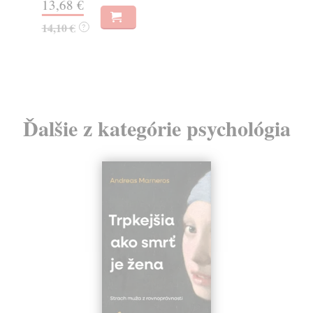
13,68 €
11
14,10 €
12
?
Ďalšie z kategórie psychológia