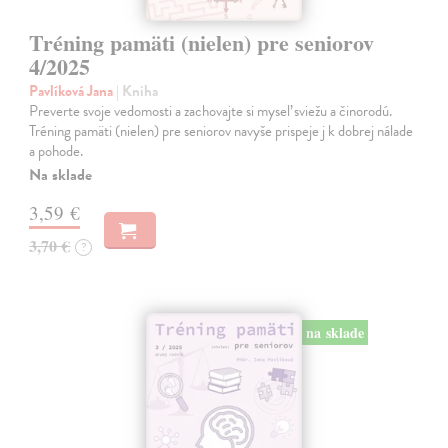
Tréning pamäti (nielen) pre seniorov
4/2025
Pavlíková Jana
| Kniha
Preverte svoje vedomosti a zachovajte si myseľ sviežu a činorodú.
Tréning pamäti (nielen) pre seniorov navyše prispeje j k dobrej nálade
a pohode.
Na sklade
3,59 €
3,70 €
?
na sklade