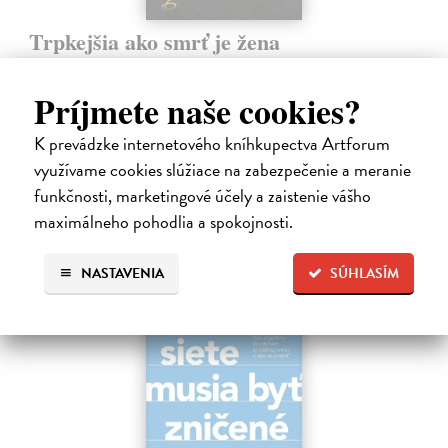
Trpkejšia ako smrť je žena
Marneros Andreas
| Kniha
JE TO MOŽNO NAJVÄČŠIA REVOLÚCIA NAŠICH DNÍ:
Príjmete naše cookies?
rovnocennosť a rovnoprávnosť ženy a muža. Vojna a mier medzi
pohlaviami sa však nezačali feminizmom 20. storočia, ale ich
K prevádzke internetového kníhkupectva Artforum
spolužitím.
využívame cookies slúžiace na zabezpečenie a meranie
Zasielame do 14 dní
funkčnosti, marketingové účely a zaistenie vášho
22,05 €
maximálneho pohodlia a spokojnosti.
24,50 €
?
NASTAVENIA
SÚHLASÍM
na sklade