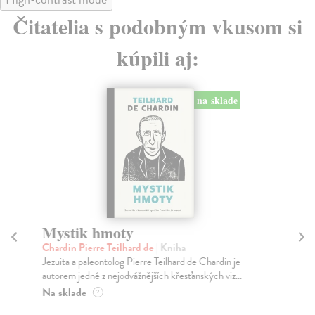
Čitatelia s podobným vkusom si
kúpili aj:
na sklade
Mystik hmoty
30
Chardin Pierre Teilhard de
| Kniha
Gr
Jezuita a paleontolog Pierre Teilhard de Chardin je
Roz
autorem jedné z nejodvážnějších křesťanských viz...
por
Na sklade
Na
?