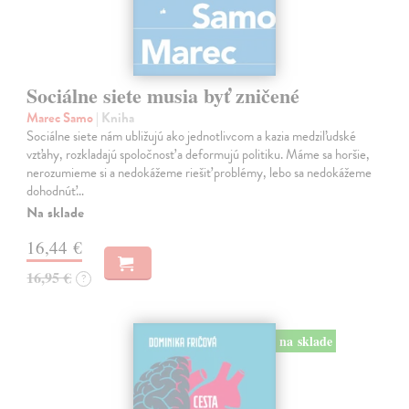
Sociálne siete musia byť zničené
Marec Samo
| Kniha
Sociálne siete nám ubližujú ako jednotlivcom a kazia medziľudské
vzťahy, rozkladajú spoločnosť a deformujú politiku. Máme sa horšie,
nerozumieme si a nedokážeme riešiť problémy, lebo sa nedokážeme
dohodnúť…
Na sklade
16,44 €
16,95 €
?
na sklade