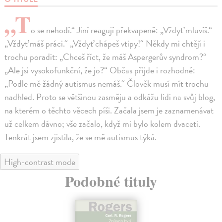
„T
o se nehodí.“ Jiní reagují překvapeně: „Vždyť mluvíš.“
„Vždyť máš práci.“ „Vždyť chápeš vtipy!“ Někdy mi chtějí i
trochu poradit: „Chceš říct, že máš Aspergerův syndrom?“
„Ale jsi vysokofunkční, že jo?“ Občas přijde i rozhodné:
„Podle mě žádný autismus nemáš.“ Člověk musí mít trochu
nadhled. Proto se většinou zasměju a odkážu lidi na svůj blog,
na kterém o těchto věcech píši. Začala jsem je zaznamenávat
už celkem dávno; vše začalo, když mi bylo kolem dvaceti.
Tenkrát jsem zjistila, že se mě autismus týká.
High-contrast mode
Podobné tituly