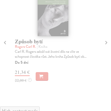
Způsob bytí
Vš
Rogers Carl R.
| Kniha
Be
Carl R. Rogers založil své životní dílo na víře ve
Aut
schopnost člověka růst. Jeho kniha Způsob bytí ob...
med
Do 5 dní
Do
21,34 €
15
22,00 €
16
?
High-contrast mode