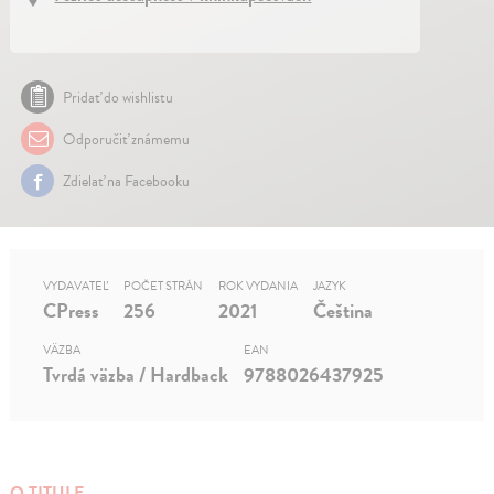
Pridať do wishlistu
Odporučiť známemu
Zdielať na Facebooku
VYDAVATEĽ
POČET STRÁN
ROK VYDANIA
JAZYK
CPress
256
2021
Čeština
VÄZBA
EAN
Tvrdá väzba / Hardback
9788026437925
O TITULE