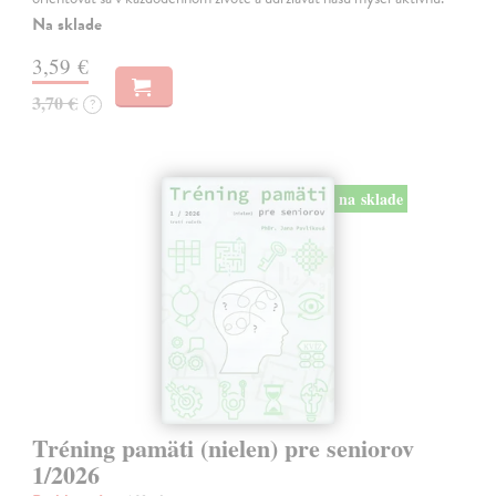
Na sklade
3,59 €
3,70 €
?
na sklade
Tréning pamäti (nielen) pre seniorov
1/2026