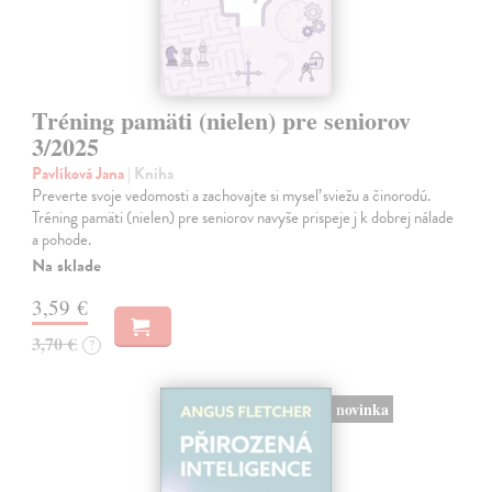
Tréning pamäti (nielen) pre seniorov
3/2025
Pavlíková Jana
| Kniha
Preverte svoje vedomosti a zachovajte si myseľ sviežu a činorodú.
Tréning pamäti (nielen) pre seniorov navyše prispeje j k dobrej nálade
a pohode.
Na sklade
3,59 €
3,70 €
?
novinka