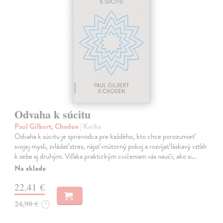
Odvaha k súcitu
Paul Gilbert, Choden
| Kniha
Odvaha k súcitu je sprievodca pre každého, kto chce porozumieť
svojej mysli, zvládať stres, nájsť vnútorný pokoj a rozvíjať láskavý vzťah
k sebe aj druhým. Vďaka praktickým cvičeniam vás naučí, ako si…
Na sklade
22,41 €
24,90 €
?