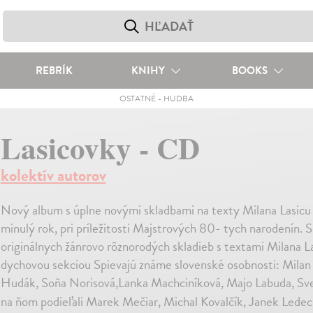
REBRÍK
KNIHY
BOOKS
OSTATNÉ
-
HUDBA
Lasicovky - CD
kolektív autorov
Nový album s úplne novými skladbami na texty Milana Lasicu z
minulý rok, pri príležitosti Majstrových 80- tych narodenín. Spi
originálnych žánrovo rôznorodých skladieb s textami Milana La
dychovou sekciou Spievajú známe slovenské osobnosti: Mila
Hudák, Soňa Norisová,Lanka Machciníková, Majo Labuda, Sve
na ňom podieľali Marek Mečiar, Michal Kovalčík, Janek Lede