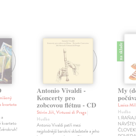
na sklade
D
Antonio Vivaldi -
My (d
Koncerty pro
počúv
smíšený
zobcovou flétnu - CD
vo kvarteto
Lasica Mil
Hudba
Stivín Jiří, Virtuosi di Praga
|
 a
1. RAŇAJ
Hudba
é kvarteto
NÁVŠTEV
Antonio Vivaldi patří mezi
Zvěrokruh!
ČLOVEK
nejplodnější barokní skladatele a jeho
POVEDAŤ