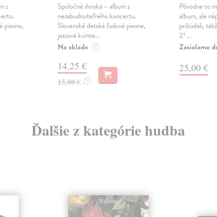
m z
Spoločné ihriská – album z
Pôvodne to ma
ertu.
nezabudnuteľného koncertu.
album, ale náp
é piesne,
Slovenské detské ľudové piesne,
pribúdali, tak
jazzové kvinte...
2! ...
Na sklade
Zasielame d
?
14,25 €
25,00 €
15,00 €
?
Ďalšie z kategórie hudba