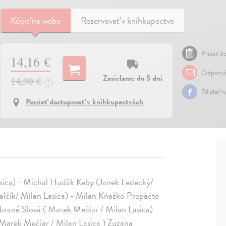
Kúpiť
na webe
Rezervovať v kníhkupectve
Pridať do
14,16 €
Odporuč
Zasielame do 5 dní
14,90 €
?
Zdielať 
Pozrieť dostupnosť v kníhkupectvách
ica) - Michal Hudák Keby (Janek Ledecký/
alčík/ Milan Lasica) - Milan Kňažko Prepáčte
brané Slová ( Marek Mečiar / Milan Lasica)
Marek Mečiar / Milan Lasica ) Zuzana