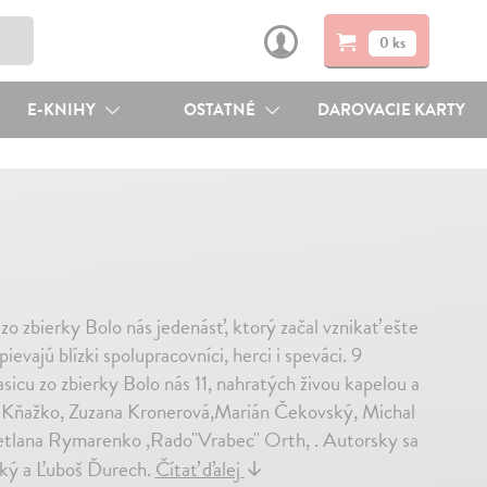
0 ks
E-KNIHY
OSTATNÉ
DAROVACIE KARTY
o zbierky Bolo nás jedenásť, ktorý začal vznikať ešte
evajú blízki spolupracovníci, herci i speváci. 9
sicu zo zbierky Bolo nás 11, nahratých živou kapelou a
n Kňažko, Zuzana Kronerová,Marián Čekovský, Michal
tlana Rymarenko ,Rado"Vrabec" Orth, . Autorsky sa
cký a Ľuboš Ďurech.
Čítať ďalej
↓