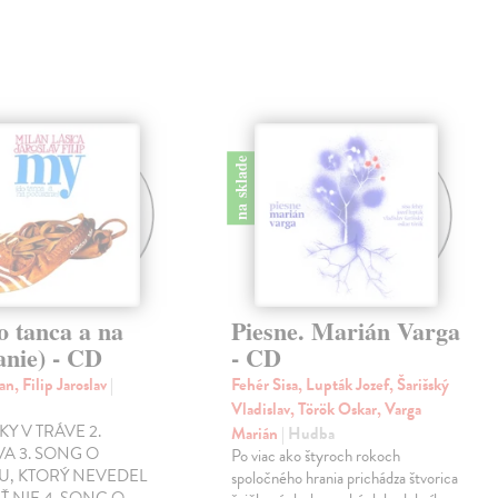
na sklade
o tanca a na
Piesne. Marián Varga
anie) - CD
- CD
an, Filip Jaroslav
|
Fehér Sisa, Lupták Jozef, Šarišský
Vladislav, Török Oskar, Varga
KY V TRÁVE 2.
Marián
| Hudba
A 3. SONG O
Po viac ako štyroch rokoch
U, KTORÝ NEVEDEL
spoločného hrania prichádza štvorica
 NIE 4. SONG O