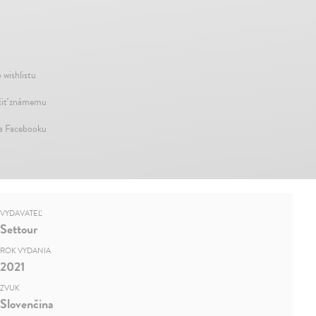
 wishlistu
iť známemu
na Facebooku
VYDAVATEĽ
Settour
ROK VYDANIA
2021
ZVUK
Slovenčina