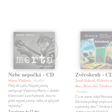
Nebe nepočká - CD
Zvěrokruh - C
Merta Vladimír
| Hudba
Jonáš Gabriel, Kühnův 
Pátý díl cyklu Nejisté jistoty
sbor, Stivín Jiří, Talicho
zachycuje Vladimíra Mertu v období
| Hudba
bilancování a pochybností. Jsou to
Co se stane, když flétnista
ještě nejisté jistoty, nebo už spíš jisté
klavírista potkají smyčcov
nejistoty?
a pěvecký sbor? Vznikne 
Zasielame do 12 dní
Jeden z nejodvážnějších