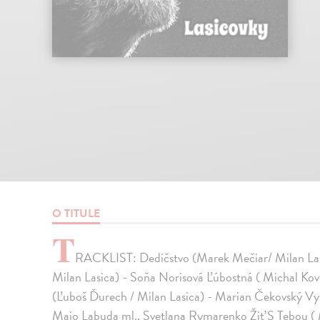
O TITULE
T
RACKLIST: Dedičstvo (Marek Mečiar/ Milan Las
Milan Lasica) - Soňa Norisová Ľúbostná ( Michal Kov
(Ľuboš Ďurech / Milan Lasica) - Marian Čekovský Vy
Majo Labuda ml., Svetlana Rymarenko Žiť S Tebou ( 