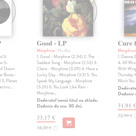
P
Good - LP
Cure f
Morphine
| Hudba
Morphin
id 3.
1. Good - Morphine (2.34) 2. The
1. Dawna 
an 5.
Saddest Song - Morphine (2.53) 3.
4. All Wr
 of Doom
Claire - Morphine (3.09) 4. Have a
With Wings
ar Boots -
Lucky Day - Morphine (3.3) 5. You
Thursday 
d 3. Planet
Speak My Language - Morphine
Won't You
lectric…
(3.26) 6. You Look Like Rain -
Dodávateľ
Morphine…
Dodanie d
Dodávateľ nemá titul na sklade.
31,91 
Dodanie do cca. 30 dní.
32,90 €
33,17 €
34,20 €
?