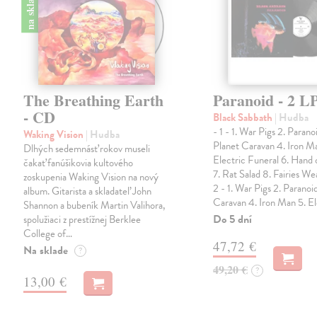
na sklade
The Breathing Earth
Paranoid - 2 L
- CD
Black Sabbath
| Hudba
- 1 - 1. War Pigs 2. Parano
Waking Vision
| Hudba
Planet Caravan 4. Iron M
Dlhých sedemnásť rokov museli
Electric Funeral 6. Hand
čakať fanúšikovia kultového
7. Rat Salad 8. Fairies We
zoskupenia Waking Vision na nový
2 - 1. War Pigs 2. Paranoi
album. Gitarista a skladateľ John
Caravan 4. Iron Man 5. E
Shannon a bubeník Martin Valihora,
Do 5 dní
spolužiaci z prestížnej Berklee
College of…
47,72 €
Na sklade
?
49,20 €
?
13,00 €