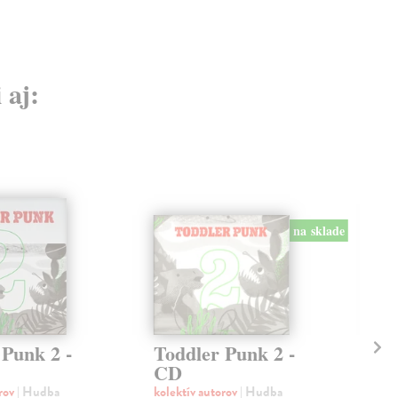
 aj:
na sklade
 Punk 2 -
Toddler Punk 2 -
Bu
CD
kol
CD 
orov
| Hudba
kolektív autorov
| Hudba