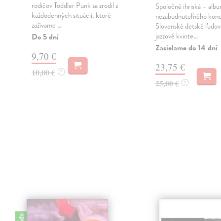
rodičov Toddler Punk sa zrodil z
Spoločné ihriská – albu
každodenných situácií, ktoré
nezabudnuteľného konc
zažívame ...
Slovenské detské ľudov
jazzové kvinte...
Do 5 dní
Zasielame do 14 dní
9,70 €
23,75 €
10,00 €
?
25,00 €
?