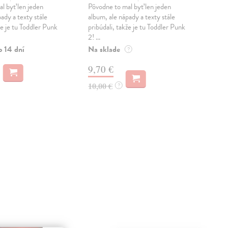
všet
l byť len jeden
Pôvodne to mal byť len jeden
Bub
ady a texty stále
album, ale nápady a texty stále
Kami
že je tu Toddler Punk
pribúdali, takže je tu Toddler Punk
2! ...
Zas
o 14 dní
Na sklade
?
12
9,70 €
10,00 €
?