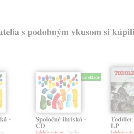
atelia s podobným vkusom si kúpili
na sklade
ká -
Spoločné ihriská -
Toddler
CD
LP
ba
kolektív autorov
| Hudba
kolektív aut