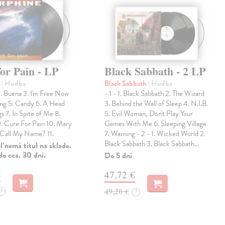
or Pain - LP
Black Sabbath - 2 LP
e
| Hudba
Black Sabbath
| Hudba
2. Buena 3. I'm Free Now
- 1 - 1. Black Sabbath 2. The Wizard
ong 5. Candy 6. A Head
3. Behind the Wall of Sleep 4. N.I.B.
 7. In Spite of Me 8.
5. Evil Woman, Don't Play Your
9. Cure For Pain 10. Mary
Games With Me 6. Sleeping Village
 Call My Name? 11.
7. Warning - 2 - 1. Wicked World 2.
Black Sabbath 3. Black Sabbath…
 nemá titul na sklade.
o cca. 30 dní.
Do 5 dní
€
47,72 €
49,20 €
?
?