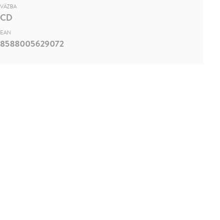
VÄZBA
CD
EAN
8588005629072