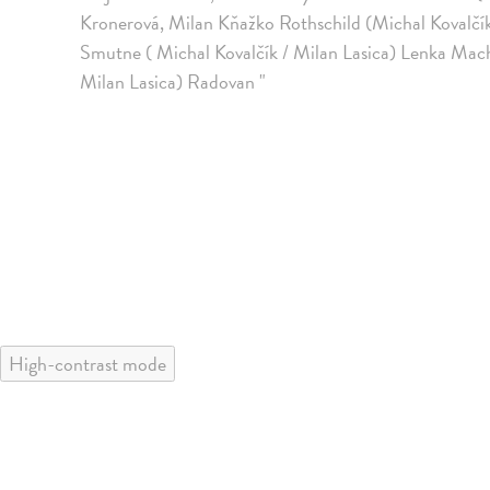
Kronerová, Milan Kňažko Rothschild (Michal Kovalčí
Smutne ( Michal Kovalčík / Milan Lasica) Lenka Mach
Milan Lasica) Radovan "
High-contrast mode