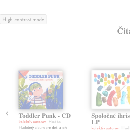
High-contrast mode
Čit
Toddler Punk - CD
Spoločné ihris
LP
kolektív autorov
| Hudba
Hudobný album pre deti a ich
kolektív autorov
| Hud