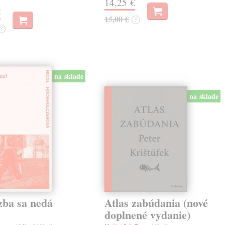
14,25 €
€
15,00 €
?
?
na sklade
na sklade
zba sa nedá
Atlas zabúdania (nové
doplnené vydanie)