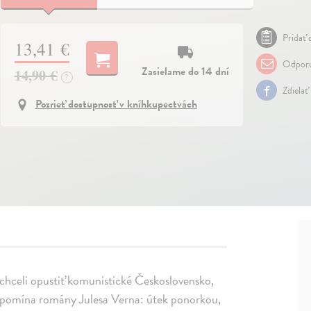
Pridať 
13,41 €
Odporu
Zasielame do 14 dní
14,90 €
?
Zdielať
Pozrieť dostupnosť v kníhkupectvách
 chceli opustiť komunistické Československo,
ipomína romány Julesa Verna: útek ponorkou,