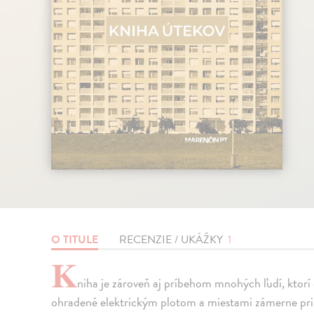
O TITULE
RECENZIE / UKÁŽKY
1
K
niha je zároveň aj príbehom mnohých ľudí, ktorí
ohradené elektrickým plotom a miestami zámerne pr