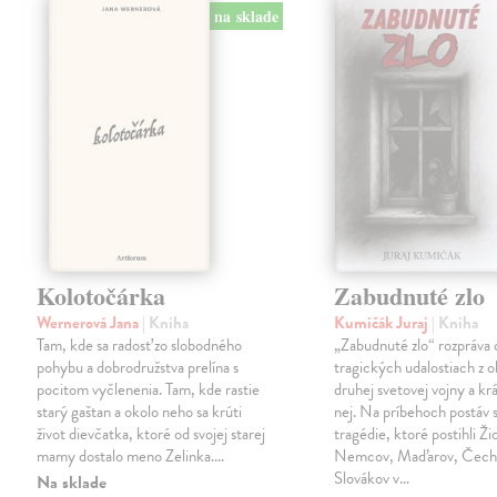
na sklade
Kolotočárka
Zabudnuté zlo
Wernerová Jana
| Kniha
Kumičák Juraj
| Kniha
Tam, kde sa radosť zo slobodného
„Zabudnuté zlo“ rozpráva 
pohybu a dobrodružstva prelína s
tragických udalostiach z 
pocitom vyčlenenia. Tam, kde rastie
druhej svetovej vojny a kr
starý gaštan a okolo neho sa krúti
nej. Na príbehoch postáv s
život dievčatka, ktoré od svojej starej
tragédie, ktoré postihli Ži
mamy dostalo meno Zelinka.…
Nemcov, Maďarov, Čecho
Slovákov v…
Na sklade