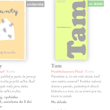
na sklade
predpredaj
y
Tam
ozef
| Kniha
Hochholczerová Nicol
| Kniha
pohľad je jasné, že jama je
Pamätáte si, čo ste mali obuté, keď
truhla je príliš veľká. Buď
vám niekto umieral? Krehká rodinná
opali malú jamu alebo
dráma o pamäti, posledných dňoch
la veľkú truhlu.
blízkeho a o tom, čo sa zmení pre tie,
ktoré tu zostali.
aj, vychádza
, zasielame do 3 dní
Na sklade
ia