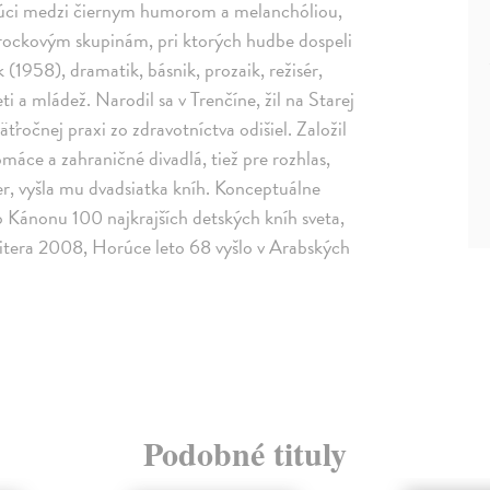
úci medzi čiernym humorom a melanchóliou,
rockovým skupinám, pri ktorých hudbe dospeli
(1958), dramatik, básnik, prozaik, režisér,
 a mládež. Narodil sa v Trenčíne, žil na Starej
ťročnej praxi zo zdravotníctva odišiel. Založil
máce a zahraničné divadlá, tiež pre rozhlas,
hier, vyšla mu dvadsiatka kníh. Konceptuálne
 Kánonu 100 najkrajších detských kníh sveta,
itera 2008, Horúce leto 68 vyšlo v Arabských
Podobné tituly