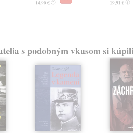
14,90 €
19,91 €
?
?
atelia s podobným vkusom si kúpili