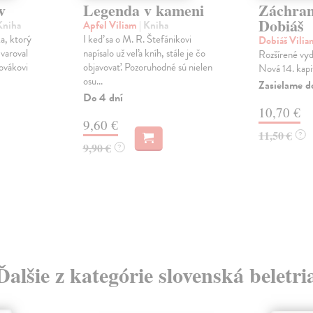
v
Legenda v kameni
Záchran
Dobiáš
Kniha
Apfel Viliam
| Kniha
a, ktorý
I keď sa o M. R. Štefánikovi
Dobiáš Vili
 varoval
napísalo už veľa kníh, stále je čo
Rozšírené vyd
lovákovi
objavovať. Pozoruhodné sú nielen
Nová 14. kapi
osu...
Zasielame d
Do 4 dní
10,70 €
9,60 €
11,50 €
?
9,90 €
?
Ďalšie z kategórie slovenská beletri