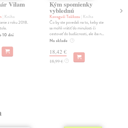
ár Vilam
Kým spomienky
Út
vyblednú
Vad
Pôv
am
| Kniha
Kawaguči Tošikazu
| Kniha
Dan
anie z roku 2018.
Čo by ste povedali na to, keby ste
uteč
tola.
sa mohli vrátiť do minulosti či
otca
cestovať do budúcnosti, ale iba n...
o 10 dní
Na 
Na sklade
?
12
18,42 €
12,
18,99 €
?
a