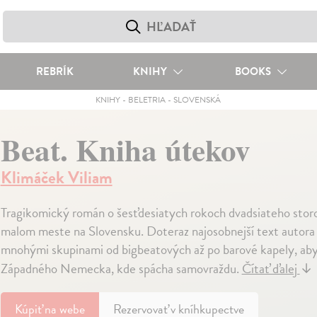
REBRÍK
KNIHY
BOOKS
KNIHY
-
BELETRIA
-
SLOVENSKÁ
Beat. Kniha útekov
Klimáček Viliam
Tragikomický román o šesťdesiatych rokoch dvadsiateho storoč
malom meste na Slovensku. Doteraz najosobnejší text autora o
mnohými skupinami od bigbeatových až po barové kapely, aby
Západného Nemecka, kde spácha samovraždu.
Čítať ďalej
↓
Kúpiť
na webe
Rezervovať v kníhkupectve