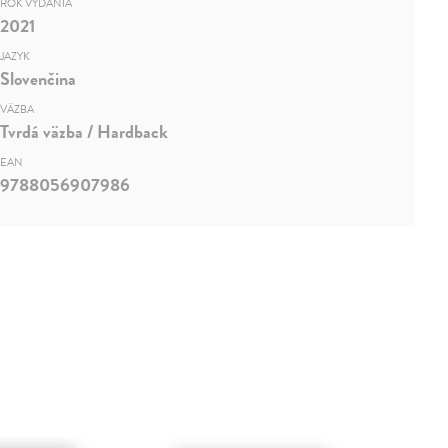
ROK VYDANIA
2021
JAZYK
Slovenčina
VÄZBA
Tvrdá väzba / Hardback
EAN
9788056907986