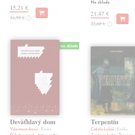
Na sklade
15,21 €
21,47 €
16,90 €
?
22,60 €
?
na sklade
Deväťhlavý dom
Terpentín
Valentová Anna
| Kniha
Cabala Lukáš
| Kniha
Príbeh o mnohodetnej rodine,
Zrodenie hrdinu Terpa sa 