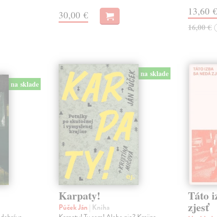
13,60 
30,00 €
16,00 €
na sklade
na sklade
Karpaty!
Táto i
zjesť
Púček Ján
| Kniha
odohráva
Karpaty! Tu som! Alebo nie? Krajina