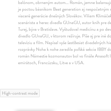
balónom, obrneným autom... Román, jemne balansuj
je poctou básnikom Beat generation aj nespočetným 
viaceré generácie dnešných Slovákov. Viliam Klimáček 
scenárista a herec divadla GUnaGU, autor kníh pre deti
Turej, býva v Bratislave. Vyštudoval medicínu a po devä
divadlo GUnaGU, v ktorom režíruje. Píše aj pre iné do
televíziu a film. Napísal vyše šesťdesiat divadelných 
rozprávky Noha k nohe zaradila poľská sekcia IBBY do
román Námestie kozmonautov bol vo finále Anasoft l
emirátoch, Francúzsku, Litve a v USA.
High-contrast mode