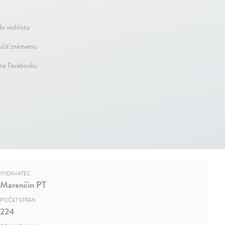
do wishlistu
čiť známemu
 na Facebooku
VYDAVATEĽ
Marenčin PT
POČET STRÁN
224