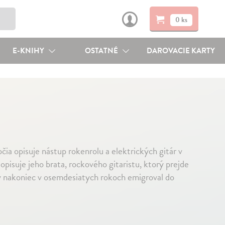
0 ks
E-KNIHY
OSTATNÉ
DAROVACIE KARTY
ia opisuje nástup rokenrolu a elektrických gitár v
pisuje jeho brata, rockového gitaristu, ktorý prejde
 nakoniec v osemdesiatych rokoch emigroval do