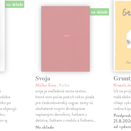
na sklade
na sklade
Svoja
Grunt
Müller Ema
| Kniha
Krasula J
o
svoja je zveľadená verzia textov,
Už na prvý 
obdobia
ktoré som počas piatich rokov písala
malá alebo 
átko po
pre československý vogue. texty sú
chlapi vyk
a objavujú
obohatené mojimi škrabopisne
rodina kúpi
dov,
napísanými denníkmi, fotkami z
Predpred
v aj
detstva, fotkami z mobilu a fotkami…
21.8.2026
od vydan
Na sklade