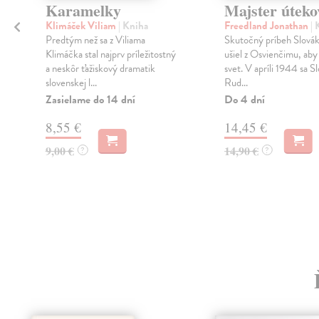
Karamelky
Majster úteko
Klimáček Viliam
| Kniha
Freedland Jonathan
| 
Predtým než sa z Viliama
Skutočný príbeh Slovák
Klimáčka stal najprv príležitostný
ušiel z Osvienčimu, aby
a neskôr ťažiskový dramatik
svet. V apríli 1944 sa S
slovenskej l...
Rud...
Zasielame do 14 dní
Do 4 dní
8,55 €
14,45 €
9,00 €
14,90 €
?
?