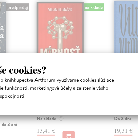
predpredaj
na sklade
še cookies?
ica
Márnosť
3x Vili
ho kníhkupectva Artforum využívame cookies slúžiace
ha
Klimáček Viliam
| Kniha
Klimáček Vi
e funkčnosti, marketingové účely a zaistenie vášho
kov
Minulosť už nie je, čím bývala.
Bratislavská t
spokojnosti.
tlačený čas
Dystopický román o roku 1958,
alternatívna h
ocke ako
kedy Slovensko patrí do Euro-
i blízka budú
Ázijskej ...
...
Na sklade
Do 3 dní
?
 do 3 dní
13,41 €
19,31 €