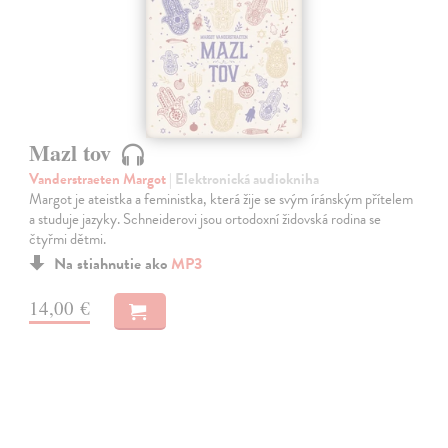
Mazl tov
Vanderstraeten Margot
| Elektronická audiokniha
Margot je ateistka a feministka, která žije se svým íránským přítelem
a studuje jazyky. Schneiderovi jsou ortodoxní židovská rodina se
čtyřmi dětmi.
Na stiahnutie ako
MP3
14,00 €