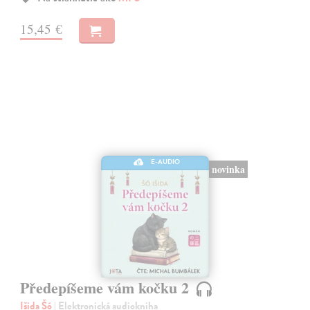
15,45 €
E-AUDIO
novinka
Předepíšeme vám kočku 2
Išida Šó
| Elektronická audiokniha