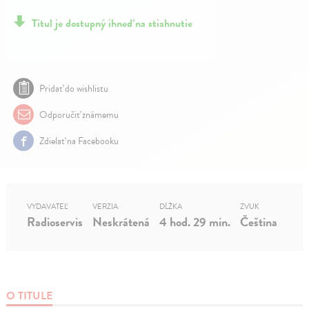
Titul je dostupný ihneď na stiahnutie
Pridať do wishlistu
Odporučiť známemu
Zdielať na Facebooku
VYDAVATEĽ
VERZIA
DĹŽKA
ZVUK
Radioservis
Neskrátená
4 hod. 29 min.
Čeština
O TITULE