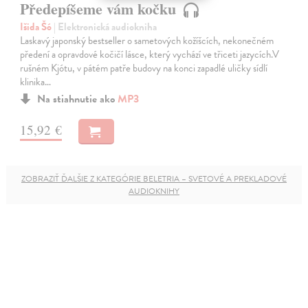
Předepíšeme vám kočku
Išida Šó
| Elektronická audiokniha
Laskavý japonský bestseller o sametových kožíšcích, nekonečném
předení a opravdové kočičí lásce, který vychází ve třiceti jazycích.V
rušném Kjótu, v pátém patře budovy na konci zapadlé uličky sídlí
klinika…
Na stiahnutie ako
MP3
15,92 €
ZOBRAZIŤ ĎALŠIE Z KATEGÓRIE BELETRIA – SVETOVÉ A PREKLADOVÉ
AUDIOKNIHY