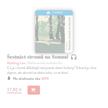
E-AUDIO
Šestnáct stromů na Sommě
Mytting Lars
| Elektronická audiokniha
Co je v životě důležitější než poznat vlastní kořeny? Edvard je chce
objevit, ale zároveň se obává toho, co se dozví.
Na stiahnutie ako
MP3
17,92 €