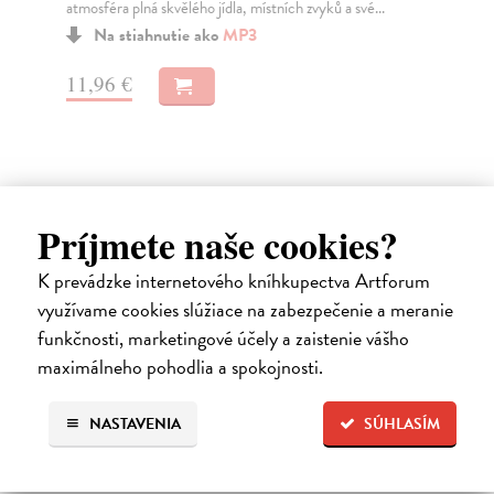
atmosféra plná skvělého jídla, místních zvyků a své...
Dru
po 
Na stiahnutie ako
MP3
Za
11,96 €
13
14
Príjmete naše cookies?
Ďalšie z kategórie beletria –
K prevádzke internetového kníhkupectva Artforum
využívame cookies slúžiace na zabezpečenie a meranie
svetové a prekladové audioknihy
funkčnosti, marketingové účely a zaistenie vášho
maximálneho pohodlia a spokojnosti.
NASTAVENIA
SÚHLASÍM