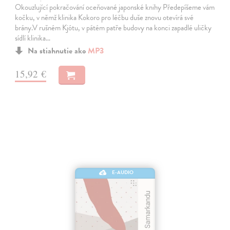
Okouzlující pokračování oceňované japonské knihy Předepíšeme vám
kočku, v němž klinika Kokoro pro léčbu duše znovu otevírá své
brány.V rušném Kjótu, v pátém patře budovy na konci zapadlé uličky
sídlí klinika…
Na stiahnutie ako
MP3
15,92 €
E-AUDIO