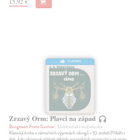
15,92 €
E-AUDIO
Zrzavý Orm: Plavci na západ
Bengtsson Frans Gunnar
| Elektronická audiokniha
Klasická kniha o námořních výpravách vikingů v 10. století.Příběh z
dob, kdy vikingové otřásali základy evropských monarchií a na sever