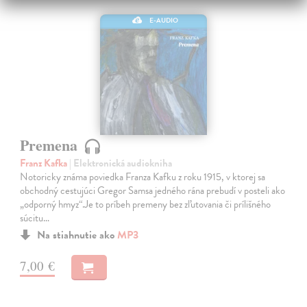
E-AUDIO
Premena
Franz Kafka
| Elektronická audiokniha
Notoricky známa poviedka Franza Kafku z roku 1915, v ktorej sa
obchodný cestujúci Gregor Samsa jedného rána prebudí v posteli ako
„odporný hmyz“.Je to príbeh premeny bez zľutovania či prílišného
súcitu…
Na stiahnutie ako
MP3
7,00 €