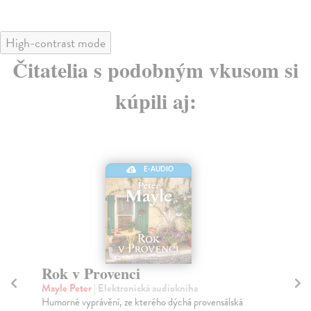
High-contrast mode
Čitatelia s podobným vkusom si
kúpili aj:
E-AUDIO
Rok v Provenci
N
(
Mayle Peter
| Elektronická audiokniha
Humorné vyprávění, ze kterého dýchá provensálská
Ma