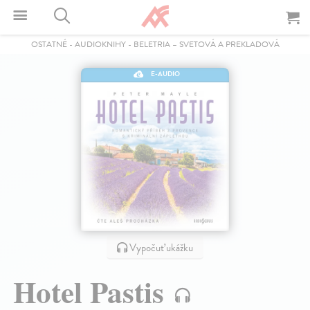
OSTATNÉ
-
AUDIOKNIHY
-
BELETRIA – SVETOVÁ A PREKLADOVÁ
E-AUDIO
Vypočuť ukážku
Hotel Pastis