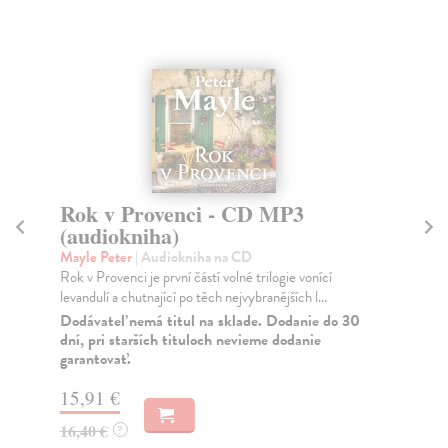
Rok v Provenci - CD MP3
D
(audiokniha)
(
Mayle Peter
| Audiokniha na CD
Ma
Rok v Provenci je první částí volné trilogie vonící
Hla
levandulí a chutnající po těch nejvybranějších l...
lon
přes
Dodávateľ nemá titul na sklade. Dodanie do 30
dní, pri starších tituloch nevieme dodanie
Za
garantovať.
15
15,91 €
16
16,40 €
?