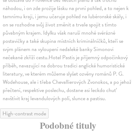
náhodou, i on zde prožije lásku na první pohled, a to nejen k
tamnímu kraji, i jemu učaruje pohled na lubéronské skály, i
on se rozhodne svůj život změnit a trvale spojit s tímto
půvabným krajem. Idylku však naruší mnohé svérázné
postavičky a také skupina místních kriminálníčků, kteří se
svým plánem na vyloupení nedaleké banky Simonovi
nečekaně zkříží cestu.Hotel Pastis je příjemný odpočinkový
příběh, navazující na dobrou tradici anglické humoristické
literatury, ve kterém můžeme slyšet ozvěny románů P. G.
Wodehouse, ale i třeba Chevallierových Zvonokos, a po jehož
přečtení, respektive poslechu, dostane asi leckdo chuť
navštívit kraj levandulových polí, slunce a pastisu.
High-contrast mode
Podobné tituly