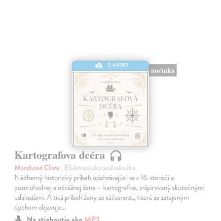
E-AUDIO
novinka
Kartografova dcéra
Marchant Clare
| Elektronická audiokniha
Nádherný historický príbeh odohrávajúci sa v 16. storočí o
pozoruhodnej a odvážnej žene – kartografke, inšpirovaný skutočnými
udalosťami. A tiež príbeh ženy zo súčasnosti, ktorá zo zatajeným
dychom objavuje…
Na stiahnutie ako
MP3