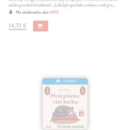
začalo pronikat křesťanství. „Lidé byli zpočátku zvědavi a rádi jim…
Na stiahnutie ako
MP3
14,72 €
E-AUDIO