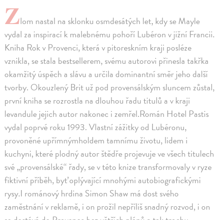
Z
lom nastal na sklonku osmdesátých let, kdy se Mayle
vydal za inspirací k malebnému pohoří Lubéron v jižní Francii.
Kniha Rok v Provenci, která v pitoreskním kraji posléze
vznikla, se stala bestsellerem, svému autorovi přinesla takřka
okamžitý úspěch a slávu a určila dominantní směr jeho další
tvorby. Okouzlený Brit už pod provensálským sluncem zůstal,
první kniha se rozrostla na dlouhou řadu titulů a v kraji
levandule jejich autor nakonec i zemřel.Román Hotel Pastis
vydal poprvé roku 1993. Vlastní zážitky od Lubéronu,
provoněné upřímnýmholdem tamnímu životu, lidem i
kuchyni, které plodný autor štědře projevuje ve všech titulech
své „provensálské“ řady, se v této knize transformovaly v ryze
fiktivní příběh, byť oplývající mnohými autobiografickými
rysy.I románový hrdina Simon Shaw má dost svého
zaměstnání v reklamě, i on prožil nepříliš snadný rozvod, i on
se dostává do Provence bez větších plánů a tak trochu