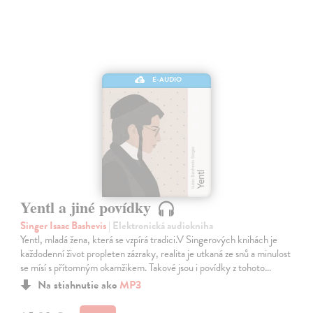
E-AUDIO
Yentl a jiné povídky
Singer Isaac Bashevis
| Elektronická audiokniha
Yentl, mladá žena, která se vzpírá tradici.V Singerových knihách je
každodenní život propleten zázraky, realita je utkaná ze snů a minulost
se mísí s přítomným okamžikem. Takové jsou i povídky z tohoto…
Na stiahnutie ako
MP3