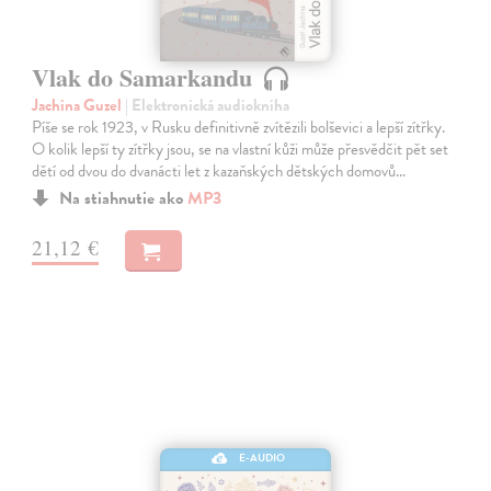
Vlak do Samarkandu
Jachina Guzel
| Elektronická audiokniha
Píše se rok 1923, v Rusku definitivně zvítězili bolševici a lepší zítřky.
O kolik lepší ty zítřky jsou, se na vlastní kůži může přesvědčit pět set
dětí od dvou do dvanácti let z kazaňských dětských domovů…
Na stiahnutie ako
MP3
21,12 €
E-AUDIO