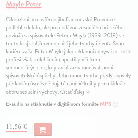
Mayle Peter
Okouzlení atmosférou jihofrancouzské Provence
podlehl kdekdo, ale pro nedávno zesnulého britského
novináře a spisovatele Petera Mayla (1939–2018) se
tento kraj stal červenou nití jeho tvorby i života.Svou
kariéru začal Peter Mayle jako reklamní copywriter,tuto
profesi však s ulehčením opustil počátkem
sedmdesátých let, kdy začal zaznamenávat první
spisovatelské úspěchy. Jeho ranou tvorbu představovaly
především úsměvně pojaté naučné knihy pro mládež z
oboru sexuální výchovy.
Čítať ďalej
↓
E-audio na stiahnutie v digitálnom formáte
MP3
?
11,56 €