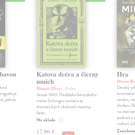
ábavou
Katova dcéra a čierny
Hra
mních
Minier B
tred
Devátý pří
Pötzsch Oliver
| Kniha
Lengyela je
kriminalis
Január 1663. Neďaleko bavorského
vá, pekná,
novém, ne
mesta Schongau zomiera za
thrilleru 
dramatických okolností miestny
na interne
farár.
podcast o
Na sklade
?
vrahovi Ju
Zasielam
17,96 €