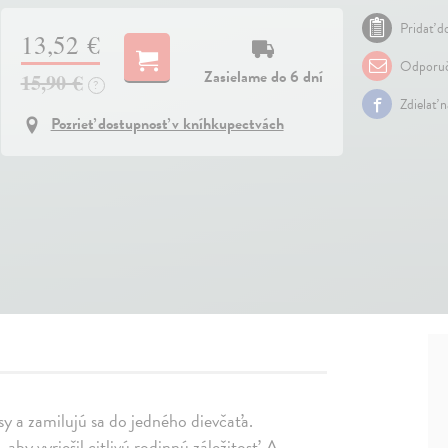
Pridať do
13,52 €
Odporuč
Zasielame do 6 dní
15,90 €
?
Zdielať 
Pozrieť dostupnosť v kníhkupectvách
sy a zamilujú sa do jedného dievčaťa.
by vyriešil citlivú rodinnú záležitosť. A