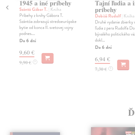
1945 a iné príbehy
Tajní ľudia a 
príbehy
Szántó Gábor T.
| Kniha
Príbehy z knihy Gábora T.
Dobiáš Rudolf
| Kniha
Szántóa zobrazujú stredoeurópske
Druhé vydanie zbierky n
bytie od konca II. svetovej vojny
ľudia z pera Rudolfa Do
podnes....
bývalého politického vä
dokl...
Do 6 dní
Do 6 dní
9,60 €
6,94 €
9,90 €
?
7,30 €
?
Ď