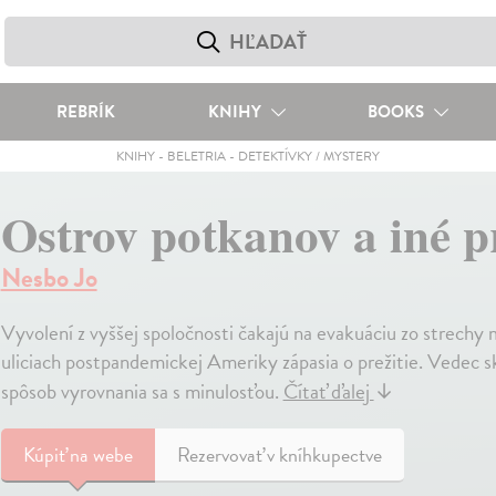
REBRÍK
KNIHY
BOOKS
KNIHY
-
BELETRIA
-
DETEKTÍVKY / MYSTERY
Ostrov potkanov a iné p
Nesbo Jo
Vyvolení z vyššej spoločnosti čakajú na evakuáciu zo strech
uliciach postpandemickej Ameriky zápasia o prežitie. Vedec s
spôsob vyrovnania sa s minulosťou.
Čítať ďalej
↓
Kúpiť
na webe
Rezervovať v kníhkupectve