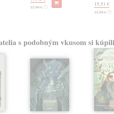
15,51 €
15,90 €
?
15,99 €
?
atelia s podobným vkusom si kúpili