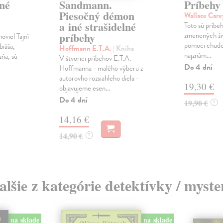
iné
Sandmann.
Príbehy
Piesočný démon
Wallace Car
a iné strašidelné
Toto sú príbe
príbehy
zmenených ži
oviel Tajní
pomoci chud
biáša,
Hoffmann E.T.A.
| Kniha
najznám...
zňa, sú
V štvorici príbehov E.T.A.
Do 4 dní
Hoffmanna - malého výberu z
autorovho rozsiahleho diela -
19,30 €
objavujeme esen...
Do 4 dní
19,90 €
?
14,16 €
14,90 €
?
alšie z kategórie detektívky / myste
na sklade
na sklade