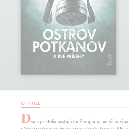
O TITULE
D
vaja priatelia cestujú do Pamplony na býčie zápa
Odcudzený syn zavíta na otcovu hadiu farmu v Afrike, a