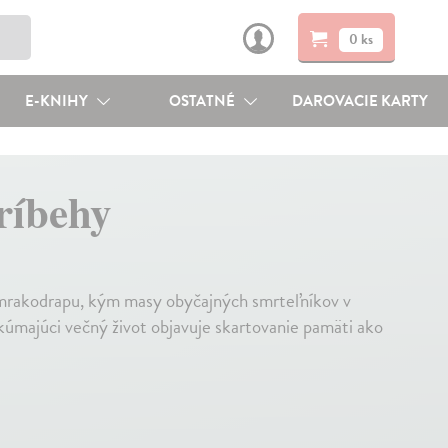
0 ks
E-KNIHY
OSTATNÉ
DAROVACIE KARTY
ríbehy
y mrakodrapu, kým masy obyčajných smrteľníkov v
kúmajúci večný život objavuje skartovanie pamäti ako