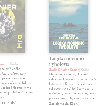
Logika nočního
rybolovu
ernard
| Kniha
pad ostříleného
Scalia Cristina Cassar
| Kniha
ty Martina Servaze v
Nejen pod svícnem, ale i pod
trpělivě očekávaném
rybářskou lampou je největší tma. V
Bernarda Miniera. Když se
listopadové Katánii nezvykle vane
tu začne šířit true crime
scirocco a dva přátelé se vracejí z
 nepolapitelném sériovém
nočního rybolovu bez úlovku, zato s
lianu…
podezřením, že byli svědky čehosi…
e do 14 dní
Zasielame do 12 dní