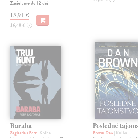
Zasielame do 12 dní
15,91 €
16,40 €
?
Baraba
Posledné tajom
Sagitarius Petr
| Kniha
Brown Dan
| Kniha