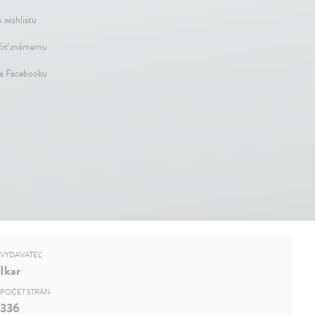
 wishlistu
iť známemu
na Facebooku
VYDAVATEĽ
Ikar
POČET STRÁN
336