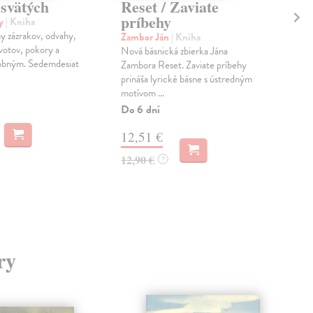
 svätých
Reset / Zaviate
Ve
príbehy
st
ey
| Kniha
hy zázrakov, odvahy,
Zambor Ján
| Kniha
Zam
votov, pokory a
Nová básnická zbierka Jána
Ele
obným. Sedemdesiat
Zambora Reset. Zaviate príbehy
Prí
prináša lyrické básne s ústredným
Sinu
motívom ...
najs
star
Do 6 dní
12,51 €
9,
12,90 €
?
ry