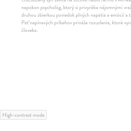
napokon psychológ, ktorý si privyrába nájomnými vraž
druhou zbierkou poviedok plných napätia a emócií a te
Päť napínavých príbehov prináša rozuzlenia, ktoré vy
človeka.
High-contrast mode