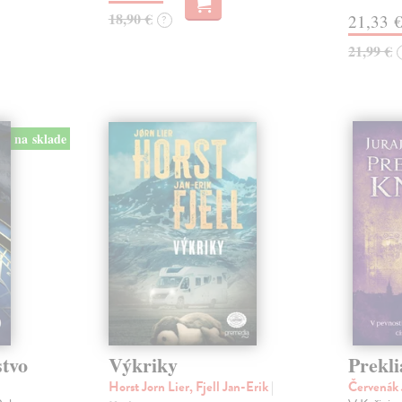
18,90 €
21,33 
?
21,99 €
na sklade
stvo
Výkriky
Prekli
Horst Jorn Lier, Fjell Jan-Erik
|
Červenák 