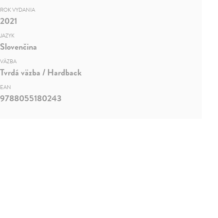
ROK VYDANIA
2021
JAZYK
Slovenčina
VÄZBA
Tvrdá väzba / Hardback
EAN
9788055180243