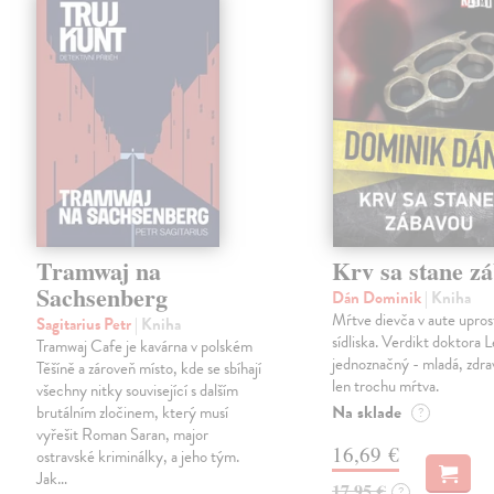
Tramwaj na
Krv sa stane z
Sachsenberg
Dán Dominik
| Kniha
Mŕtve dievča v aute upros
Sagitarius Petr
| Kniha
sídliska. Verdikt doktora 
Tramwaj Cafe je kavárna v polském
jednoznačný - mladá, zdra
Těšíně a zároveň místo, kde se sbíhají
len trochu mŕtva.
všechny nitky související s dalším
Na sklade
brutálním zločinem, který musí
?
vyřešit Roman Saran, major
16,69 €
ostravské kriminálky, a jeho tým.
Jak…
17,95 €
?