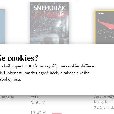
še cookies?
ho kníhkupectva Artforum využívame cookies slúžiace
nského
Snehuliak (tvrdá
Kriminá
e funkčnosti, marketingové účely a zaistenie vášho
väzba)
z čias 
spokojnosti.
Nesbo Jo
| Kniha
Slušný Jarom
Slovanů se
V Osle napadol prvý sneh. Jonas
Nechajte na 
žcích,
ráno vstane a zistí, že jeho matka
minulosť z jej
 kniha jim
zmizla.
Znovu sa začít
hlavných...
Do 6 dní
Zasielame d
15,42 €