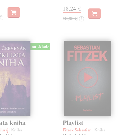
€
18,24 €
?
18,80 €
?
na sklade
ata kniha
Playlist
Juraj
| Kniha
Fitzek Sebastian
| Kniha