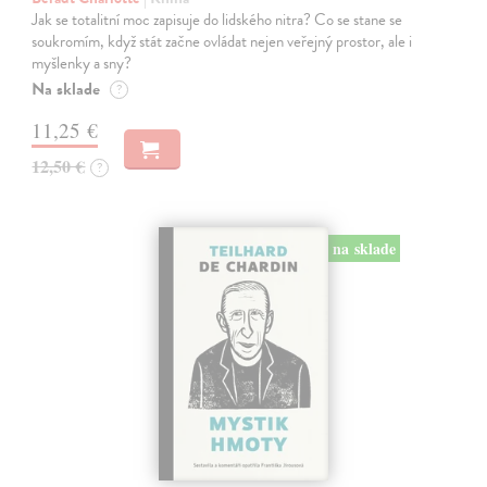
Jak se totalitní moc zapisuje do lidského nitra? Co se stane se
soukromím, když stát začne ovládat nejen veřejný prostor, ale i
myšlenky a sny?
Na sklade
?
11,25 €
12,50 €
?
na sklade