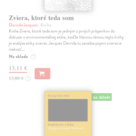
Zviera, ktoré teda som
Derrida Jacques
| Kniha
Kniha Zviera, ktoré teda som je jedným z prvých príspevkov do
diskusie o environmentálnej etike, keďže hlavnou témou tejto knihy
je analýza etiky zvierat. Jacques Derrida tu zavádza pojem zvieracia
inakosť.…
Na sklade
?
13,11 €
13,80 €
?
na sklade