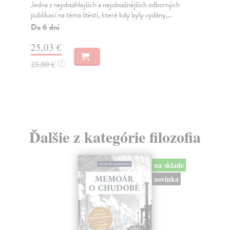
Jedna z nejobsáhlejších a nejobsažnějších odborných
Fu
publikací na téma štěstí, které kdy byly vydány,...
Jak
fil
Do 6 dní
Za
25,03 €
11
25,80 €
?
12
Ďalšie z kategórie filozofia
na sklade
novinka