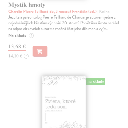
Mystik hmoty
Chardin Pierre Teilhard de, Jirousová Františka (ed.)
| Kniha
Jezuita a paleontolog Pierre Teilhard de Chardin je autorem jedné z
nejodvážnějších křesťanských vizí 20. století. Po většinu života narážel
na odpor církevních autorit a značná část jeho díla mohla vyjít…
Na sklade
?
13,68 €
14,10 €
?
na sklade