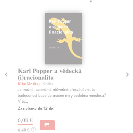
Karl Popper a vědecká
Základní
(i)racionalita
moderní
Bíba Ondřej
| Kniha
Henrich D.
|
Je možné racionálně zdůvodnit přesvědčení, že
Sv. 8: Emerito
budoucnost bude do značné míry podobna minulosti?
Mnichově se v
V to...
Zasielame d
Zasielame do 12 dní
5,24 €
6,08 €
5,40 €
?
6,40 €
?