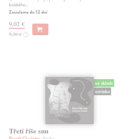
božského…
Zasielame do 12 dní
9,02 €
9,30 €
?
na sklade
novinka
Třetí říše snu
Beradt Charlotte
| Kniha