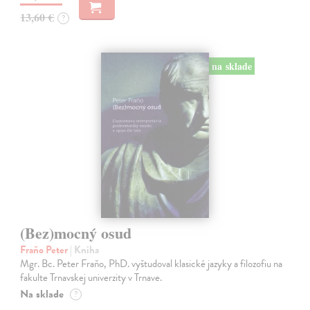
13,60 €
?
na sklade
(Bez)mocný osud
Fraňo Peter
| Kniha
Mgr. Bc. Peter Fraňo, PhD. vyštudoval klasické jazyky a filozofiu na
fakulte Trnavskej univerzity v Trnave.
Na sklade
?