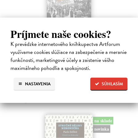
Príjmete naše cookies?
Memoár o chudobě
K prevádzke internetového kníhkupectva Artforum
Tocqueville Alexis de
| Kniha
využívame cookies slúžiace na zabezpečenie a meranie
První český překlad méně známého díla jedné z nejvýznamnějších
osobností evropské politické filosofie 19. století je doplněn obšírnými
funkčnosti, marketingové účely a zaistenie vášho
komentáři Ivo Budila, Jana Kellera a Gertrudy Himmelfalberové.
maximálneho pohodlia a spokojnosti.
Od…
Na sklade
?
NASTAVENIA
SÚHLASÍM
5,94 €
6,60 €
?
na sklade
novinka