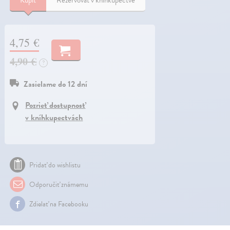
Kúpiť
Rezervovať v kníhkupectve
4,75 €
4,90 €
?
Zasielame do 12 dní
Pozrieť dostupnosť
v kníhkupectvách
Pridať do wishlistu
Odporučiť známemu
Zdielať na Facebooku