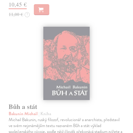
10,45 €
11,00 €
?
Bůh a stát
Bakunin Michail
| Kniha
Michail Bakunin, ruský filozof, revolucionář a anarchista, představil
ve svém nejznámějším textu nazvaném Bůh a stát výklad
společenského vývoje, podle nějž člověk překonává stadium zvířete a