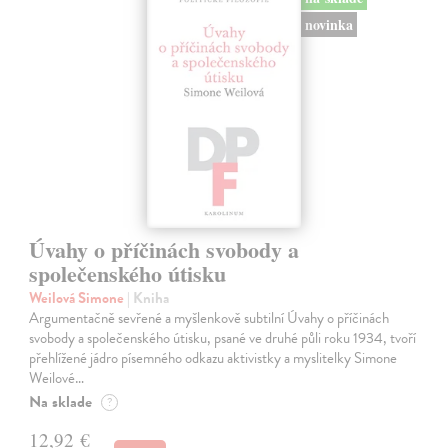
novinka
Úvahy o příčinách svobody a
společenského útisku
Weilová Simone
| Kniha
Argumentačně sevřené a myšlenkově subtilní Úvahy o příčinách
svobody a společenského útisku, psané ve druhé půli roku 1934, tvoří
přehlížené jádro písemného odkazu aktivistky a myslitelky Simone
Weilové…
Na sklade
?
12,92 €