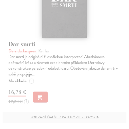
Dar smrti
Derrida Jacques
| Kniha
Dar smrti je originální filosofickou interpretací Abrahámova
obětování Izáka a zároveň excelentním příkladem Derridovy
dekonstrukce paradoxní události daru. Obětování jakožto dar smrti v
sobě propojuje…
Na sklade
?
16,78 €
17,30 €
?
ZOBRAZIŤ ĎALŠIE Z KATEGÓRIE FILOZOFIA