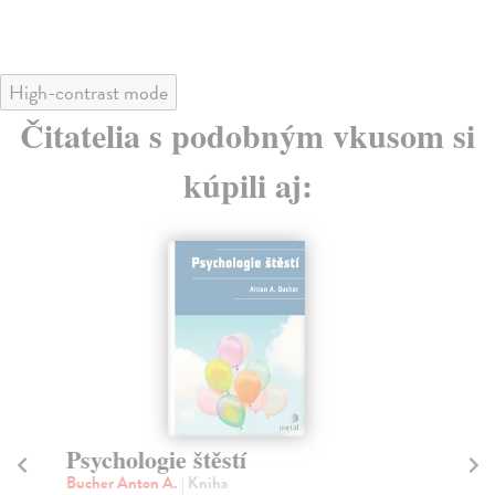
High-contrast mode
Čitatelia s podobným vkusom si
kúpili aj:
Psychologie štěstí
K
h
Bucher Anton A.
| Kniha