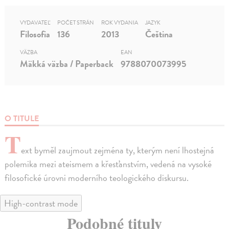
VYDAVATEĽ
POČET STRÁN
ROK VYDANIA
JAZYK
Filosofia
136
2013
Čeština
VÄZBA
EAN
Mäkká väzba / Paperback
9788070073995
O TITULE
T
ext byměl zaujmout zejména ty, kterým není lhostejná
polemika mezi ateismem a křesťanstvím, vedená na vysoké
filosofické úrovni moderního teologického diskursu.
High-contrast mode
Podobné tituly