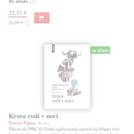
Na sklade
?
22,33 €
23,50 €
?
na sklade
Krava rodí v noci
Statovci Pajtim
| Kniha
Píše sa rok 1996. Vo Fínsku vychovávaný osemročný chlapec trávi