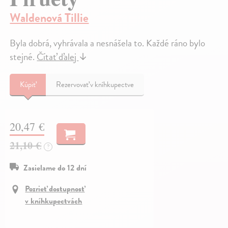
Waldenová Tillie
Byla dobrá, vyhrávala a nesnášela to. Každé ráno bylo
stejné.
Čítať ďalej
↓
Kúpiť
Rezervovať v kníhkupectve
20,47 €
21,10 €
?
Zasielame do 12 dní
Pozrieť dostupnosť
v kníhkupectvách