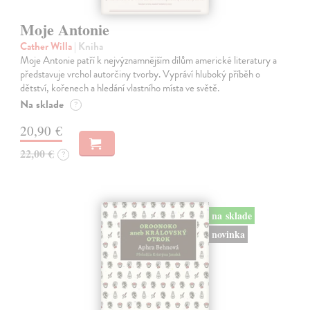
Moje Antonie
Cather Willa
| Kniha
Moje Antonie patří k nejvýznamnějším dílům americké literatury a
představuje vrchol autorčiny tvorby. Vypráví hluboký příběh o
dětství, kořenech a hledání vlastního místa ve světě.
Na sklade
?
20,90 €
22,00 €
?
na sklade
novinka