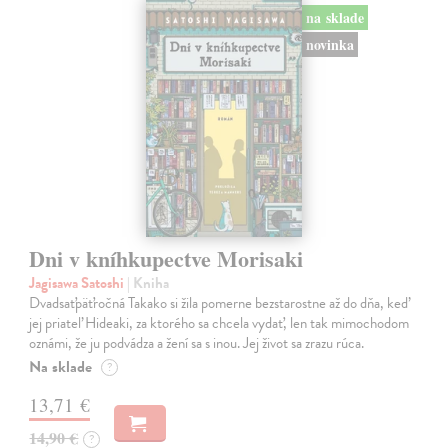
na sklade
novinka
Dni v kníhkupectve Morisaki
Jagisawa Satoshi
| Kniha
Dvadsaťpäťročná Takako si žila pomerne bezstarostne až do dňa, keď
jej priateľ Hideaki, za ktorého sa chcela vydať, len tak mimochodom
oznámi, že ju podvádza a žení sa s inou. Jej život sa zrazu rúca.
Na sklade
?
13,71 €
14,90 €
?