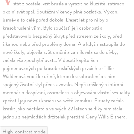
stát z postele, vzít brusle a vyrazit na kluziště, zatímco
okolní svět spal. Soutěžní víkendy plné pozlátka. Výkon,
úsměv a to celé pořád dokola. Deset let pro ni bylo
krasobruslení vším. Bylo součástí její osobnosti a
představovalo bezpečný úkryt před stresem ze školy, před
šikanou nebo před problémy doma. Ale když nastoupila do
nové školy, objevila svět umění a zamilovala se do dívky,
začala vše zpochybňovat… V deseti kapitolách
pojmenovaných po krasobruslařských prvcích se Tillie
Waldenová vrací ke dřině, kterou krasobruslení a s ním
spojený životní styl představovalo. Nepřikrášlený a intimní
memoár o dospívání, osamělosti a objevování vlastní sexuality
zpečetil její novou kariéru ve světě komiksu. Piruety začala
kreslit jako náctiletá a ve svých 22 letech se díky nim stala
jednou z nejmladších držitelek prestižní Ceny Willa Eisnera.
High-contrast mode