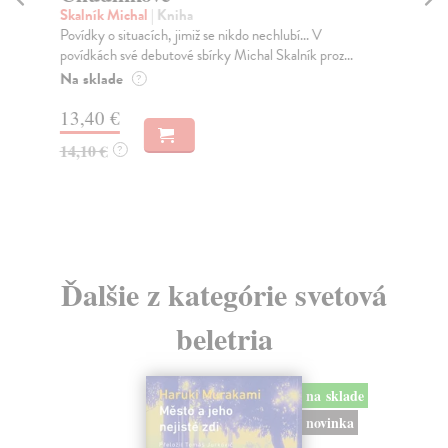
Skalník Michal
| Kniha
Lin
Povídky o situacích, jimiž se nikdo nechlubí... V
Tvo
povídkách své debutové sbírky Michal Skalník proz...
fra
Na sklade
Do
?
dní
13,40 €
gar
14,10 €
?
18
18
Ďalšie z kategórie svetová
beletria
na sklade
novinka