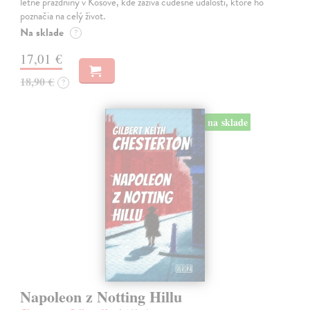
letné prázdniny v Kosove, kde zažíva čudesné udalosti, ktoré ho
poznačia na celý život.
Na sklade
?
17,01 €
18,90 €
?
na sklade
Napoleon z Notting Hillu