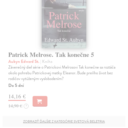
Patrick Melrose. Tak konečne 5
Aubyn Edward St.
| Kniha
Záverečný diel série o Patrickovi Melrosovi Tak konečne sa roztáča
okolo pohrebu Patrickovej matky Eleanor. Bude preňho život bez
rodičov vytúženým vyslobodením?
Do 5 dní
14,16 €
14,90 €
?
ZOBRAZIŤ ĎALŠIE Z KATEGÓRIE SVETOVÁ BELETRIA