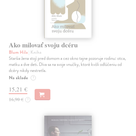
Ako milovať svoju dcéru
Blum Hila
| Kniha
Staršia žena stojí pred domom a cez okno tajne pozoruje rodinu: otca,
matku a dve deti. Díva sa na svoje vnučky, ktoré kvôli odlúčeniu od
dcéry nikdy nestretla.
Na sklade
?
15,21 €
16,90 €
?