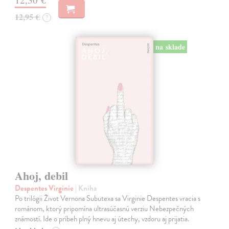
12,95 €
?
na sklade
Ahoj, debil
Despentes Virginie
| Kniha
Po trilógii Život Vernona Subutexa sa Virginie Despentes vracia s
románom, ktorý pripomína ultrasúčasnú verziu Nebezpečných
známostí. Ide o príbeh plný hnevu aj útechy, vzdoru aj prijatia.