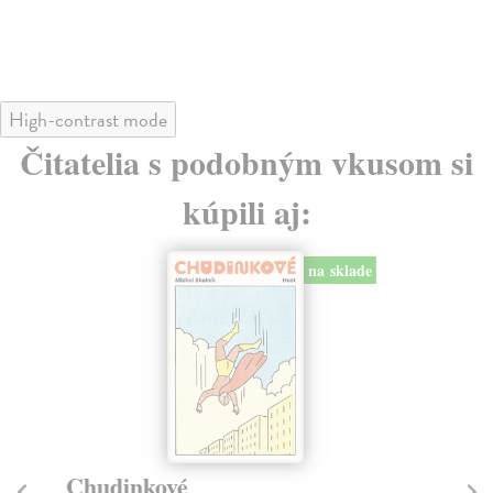
High-contrast mode
Čitatelia s podobným vkusom si
kúpili aj:
na sklade
Chudinkové
Ia