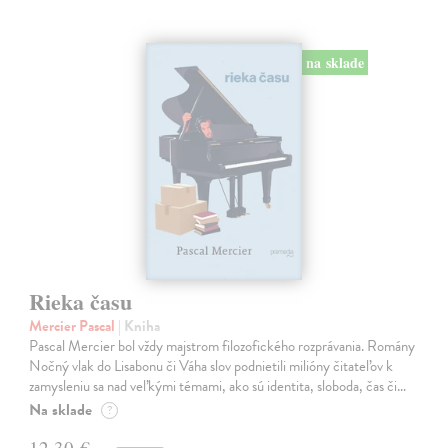
na sklade
Rieka času
Mercier Pascal
| Kniha
Pascal Mercier bol vždy majstrom filozofického rozprávania. Romány
Nočný vlak do Lisabonu či Váha slov podnietili milióny čitateľov k
zamysleniu sa nad veľkými témami, ako sú identita, sloboda, čas či…
Na sklade
?
12,30 €