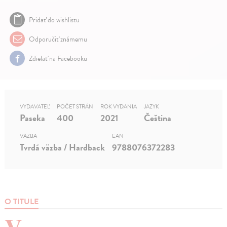
Pridať do wishlistu
Odporučiť známemu
Zdielať na Facebooku
VYDAVATEĽ
POČET STRÁN
ROK VYDANIA
JAZYK
Paseka
400
2021
Čeština
VÄZBA
EAN
Tvrdá väzba / Hardback
9788076372283
O TITULE
V