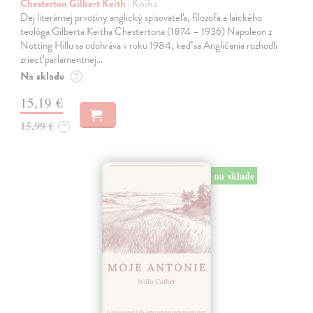
Chesterton Gilbert Keith
| Kniha
Dej literárnej prvotiny anglický spisovateľa, filozofa a laického
teológa Gilberta Keitha Chestertona (1874 – 1936) Napoleon z
Notting Hillu sa odohráva v roku 1984, keď sa Angličania rozhodli
zriecť parlamentnej…
Na sklade
?
15,19 €
15,99 €
?
na sklade