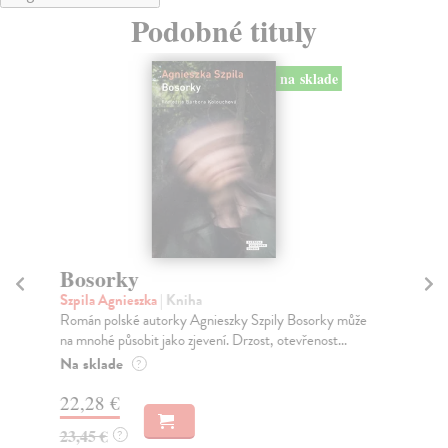
Podobné tituly
na sklade
Bosorky
Dí
Szpila Agnieszka
| Kniha
Mo
Román polské autorky Agnieszky Szpily Bosorky může
Ell
na mnohé působit jako zjevení. Drzost, otevřenost...
o r
Na sklade
Na
?
22,28 €
21
23,45 €
23
?