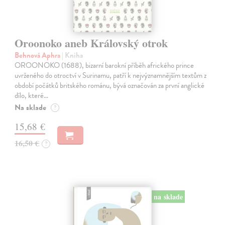
Oroonoko aneb Královský otrok
Behnová Aphra
| Kniha
OROONOKO (1688), bizarní barokní příběh afrického prince
uvrženého do otroctví v Surinamu, patří k nejvýznamnějším textům z
období počátků britského románu, bývá označován za první anglické
dílo, které…
Na sklade
?
15,68 €
16,50 €
?
na sklade