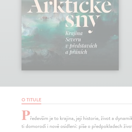
O TITULE
P
ředevším je to krajina, její historie, život a dynam
ti domorodí i nově osídlení: píše o předpokladech život