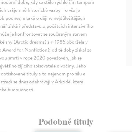
 moderní doba, kdy se stále rychlejším tempem
jich vzájemné historické vazby. To vše je
ob podnes, a také o dějiny nejdůležitějších
nář získá i představu o počátcích intenzivního
 může je konfrontovat se současným stavem
cké sny (Arctic dreams) z r. 1986 obdržela v
 Award for Nonfiction); od té doby získal za
svou smrtí v roce 2020 považován, jak se
většího žijícího spisovatele divočiny. Jeho
 dotiskované tituly a to nejenom pro sílu a
středí se dnes odehrávají v Arktidě, která
tické budoucnosti.
Podobné tituly