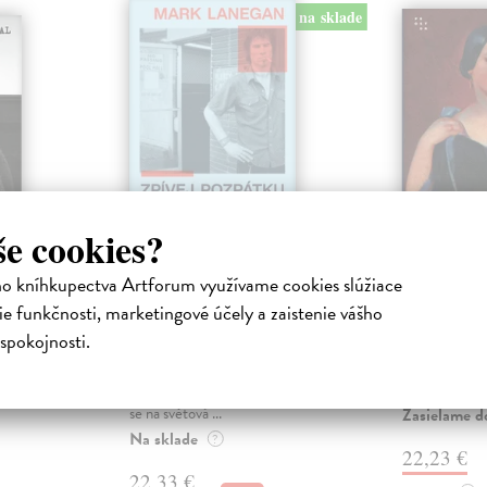
na sklade
še cookies?
humil
Zpívej pozpátku a
Božena
ho kníhkupectva Artforum využívame cookies slúžiace
plač
Wlodarczyko
e funkčnosti, marketingové účely a zaistenie vášho
Jaká ve skuteč
Lanegan Mark
| Kniha
spokojnosti.
dáma české l
 jednoho z
Zpověď kultovního muzikanta a
motivy úspěšné
ých
příběh rocku v Seattlu
oc...
vydává
devadesátých let . Mark Lanegan
se na světová ...
Zasielame d
Na sklade
?
22,23 €
22,33 €