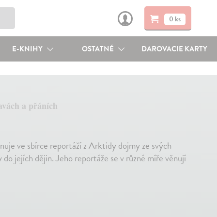
0 ks
E-KNIHY
OSTATNÉ
DAROVACIE KARTY
avách a přáních
nuje ve sbírce reportáží z Arktidy dojmy ze svých
do jejích dějin. Jeho reportáže se v různé míře věnují