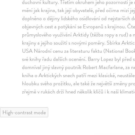
duchovní kultury. Třetím okruhem jeho pozornosti je
mění jak krajina, tak její obyvatelé, před očima mizí je
doplněno o dějiny lidského osídlování od nejstarších d
objevných cest a potýkání se Evropanů s krajinou. Čte
průmyslového využívání Arktidy (těžba ropy a rud) a
krajiny a jejího soužití s novými poměry. Sbírka Arkti
USA Národní cenu za literaturu faktu (National Book
své knihy řadu dalších ocenění. Barry Lopez byl před 
domníval jiný slavný poutník Robert Macfarlane, za nej
kniha o Arktických snech patří mezi klasické, neustále
hloubku svého prožitku, ale také že největší změny pro
zřejmě v rukách drží hned několik klíčů i k naší klima
High-contrast mode