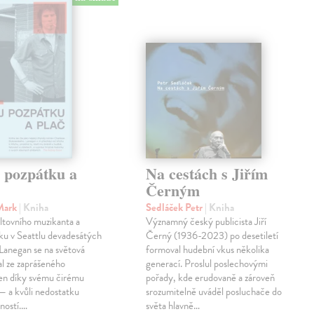
j pozpátku a
Na cestách s Jiřím
Černým
Mark
| Kniha
Sedláček Petr
| Kniha
ltovního muzikanta a
Významný český publicista Jiří
ku v Seattlu devadesátých
Černý (1936-2023) po desetiletí
 Lanegan se na světová
formoval hudební vkus několika
al ze zaprášeného
generací. Proslul poslechovými
jen díky svému čirému
pořady, kde erudovaně a zároveň
— a kvůli nedostatku
srozumitelně uváděl posluchače do
ností.…
světa hlavně…