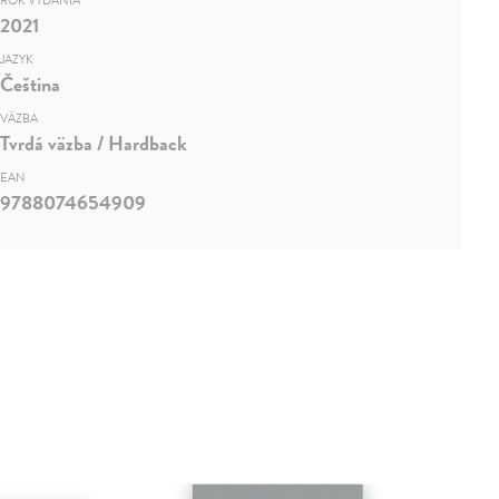
ROK VYDANIA
2021
JAZYK
Čeština
VÄZBA
Tvrdá väzba / Hardback
EAN
9788074654909