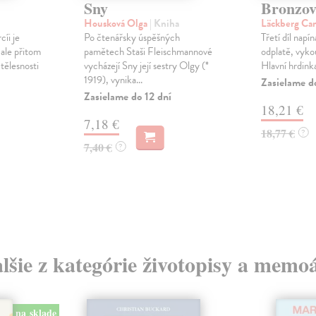
Sny
Bronzov
Housková Olga
| Kniha
Läckberg Ca
cíi je
Po čtenářsky úspěšných
Třetí díl napín
 ale přitom
pamětech Staši Fleischmannové
odplatě, vykou
tělesnosti
vycházejí Sny její sestry Olgy (*
Hlavní hrdinka
1919), vynika...
Zasielame d
Zasielame do 12 dní
18,21 €
7,18 €
18,77 €
?
7,40 €
?
lšie z kategórie životopisy a memo
na sklade