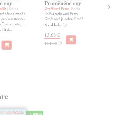
é sny
Proměněné sny
Mo
milla
| Kniha
Dvořáková Petra
| Kniha
Vis
avé série o zradě a
Knížka rozhovorů Petry
O de
pení a sesterství.
Dvořákové je dobrá. Proč?
na k
 Faye se poté, c...
keď 
Na sklade
?
o 10 dní
Zas
13,68 €
8,
14,10 €
?
8,9
áre
na sklade