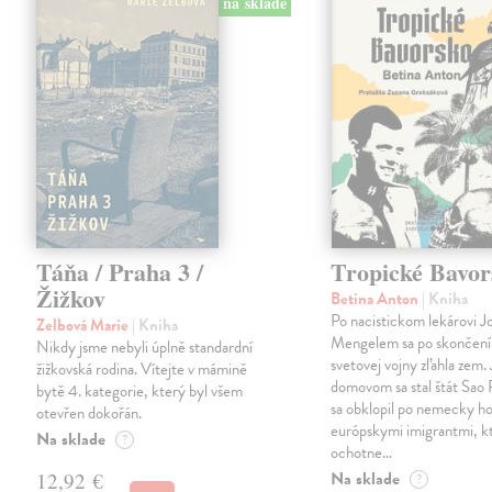
na sklade
Táňa / Praha 3 /
Tropické Bavor
Žižkov
Betina Anton
| Kniha
Po nacistickom lekárovi J
Zelbová Marie
| Kniha
Mengelem sa po skončení
Nikdy jsme nebyli úplně standardní
svetovej vojny zľahla zem.
žižkovská rodina. Vítejte v mámině
domovom sa stal štát Sao 
bytě 4. kategorie, který byl všem
sa obklopil po nemecky ho
otevřen dokořán.
európskymi imigrantmi, k
Na sklade
?
ochotne…
Na sklade
12,92 €
?