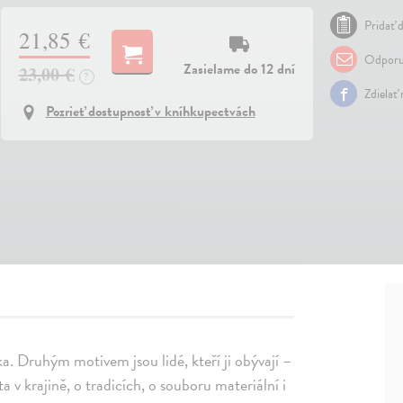
Pridať d
21,85 €
Odporu
Zasielame do 12 dní
23,00 €
?
Zdielať
Pozrieť dostupnosť v kníhkupectvách
ika. Druhým motivem jsou lidé, kteří ji obývají –
a v krajině, o tradicích, o souboru materiální i