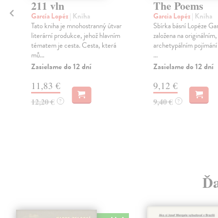
211 vln
The Poems
García Lopéz
| Kniha
Garcia Lopéz
| Kniha
Tato kniha je mnohostranný útvar
Sbírka básní Lopéze Gar
literární produkce, jehož hlavním
založena na originálním,
tématem je cesta. Cesta, která
archetypálním pojímání 
mů...
...
Zasielame do 12 dní
Zasielame do 12 dní
11,83 €
9,12 €
12,20 €
9,40 €
?
?
Ďa