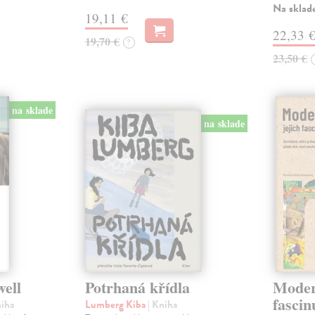
Na sklad
19,11 €
22,33 
19,70 €
?
23,50 €
na sklade
na sklade
well
Potrhaná křídla
Modern
fascin
niha
Lumberg Kiba
| Kniha