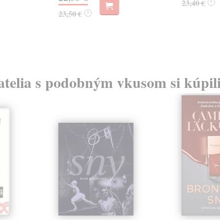
23,40 €
?
23,50 €
?
atelia s podobným vkusom si kúpili