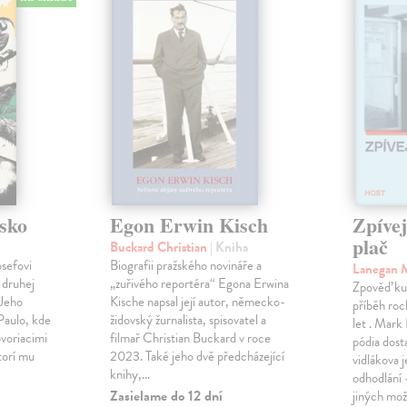
sko
Egon Erwin Kisch
Zpíve
plač
Buckard Christian
| Kniha
osefovi
Biografii pražského novináře a
Lanegan 
 druhej
„zuřivého reportéra“ Egona Erwina
Zpověď ku
 Jeho
Kische napsal její autor, německo-
příběh roc
Paulo, kde
židovský žurnalista, spisovatel a
let . Mark
voriacimi
filmař Christian Buckard v roce
pódia dost
torí mu
2023. Také jeho dvě předcházející
vidlákova 
knihy,…
odhodlání 
Zasielame do 12 dní
jiných mož