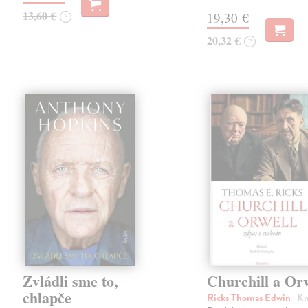
13,60 €
19,30 €
?
20,32 €
?
Zvládli sme to,
Churchill a Or
chlapče
Ricks Thomas Edwin
| K