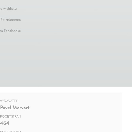
o wishlistu
čiť známemu
 na Facebooku
VYDAVATEĽ
Pavel Mervart
POČET STRÁN
464