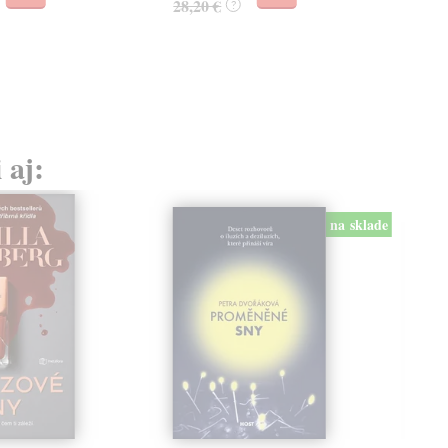
28,20 €
22,
?
 aj:
na sklade