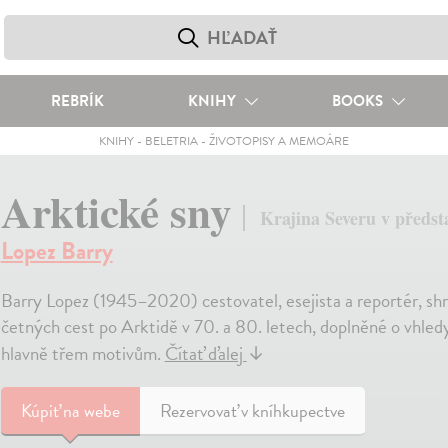
REBRÍK
KNIHY
BOOKS
KNIHY
-
BELETRIA
-
ŽIVOTOPISY A MEMOÁRE
Arktické sny
Krajina Severu v předst
Lopez Barry
Barry Lopez (1945–2020) cestovatel, esejista a reportér, shr
četných cest po Arktidě v 70. a 80. letech, doplněné o vhledy 
hlavně třem motivům.
Čítať ďalej
↓
Kúpiť
na webe
Rezervovať v kníhkupectve