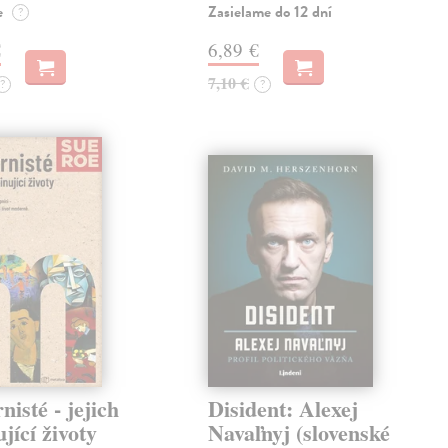
e
Zasielame do 12 dní
?
€
6,89 €
7,10 €
?
?
isté - jejich
Disident: Alexej
ující životy
Navaľnyj (slovenské