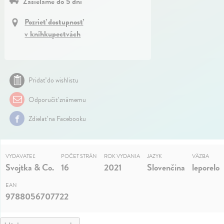
Zasielame do 5 dní
Pozrieť dostupnosť
v kníhkupectvách
Pridať do wishlistu
Odporučiť známemu
Zdielať na Facebooku
VYDAVATEĽ
POČET STRÁN
ROK VYDANIA
JAZYK
VÄZBA
Svojtka & Co.
16
2021
Slovenčina
leporelo
EAN
9788056707722