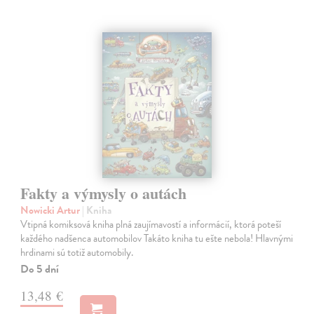
Fakty a výmysly o autách
Nowicki Artur
| Kniha
Vtipná komiksová kniha plná zaujímavostí a informácií, ktorá poteší
každého nadšenca automobilov Takáto kniha tu ešte nebola! Hlavnými
hrdinami sú totiž automobily.
Do 5 dní
13,48 €