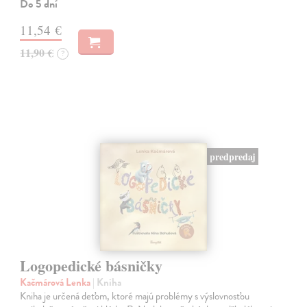
Do 5 dní
11,54 €
11,90 €
?
predpredaj
Logopedické básničky
Kačmárová Lenka
| Kniha
Kniha je určená deťom, ktoré majú problémy s výslovnosťou