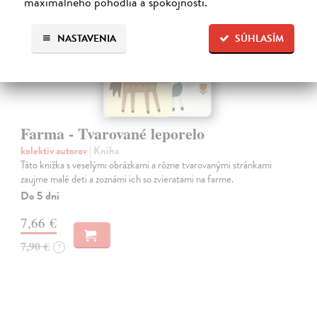
maximálneho pohodlia a spokojnosti.
NASTAVENIA
SÚHLASÍM
Farma - Tvarované leporelo
kolektív autorov
| Kniha
Táto knižka s veselými obrázkami a rôzne tvarovanými stránkami
zaujme malé deti a zoznámi ich so zvieratami na farme.
Do 5 dní
7,66 €
7,90 €
?