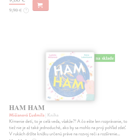
9,90 €
?
na sklade
HAM HAM
Mičianová Ľudmila
| Kniha
Kŕmenie detí, to je celá veda, všakže?! A čo ešte len rozprávanie, to
tiež nie je až také jednoduché, ako by sa mohlo na prvý pohľad zdať.
V rukách držíte knižku určenú práve na rozvoj reči a rozšírenie…