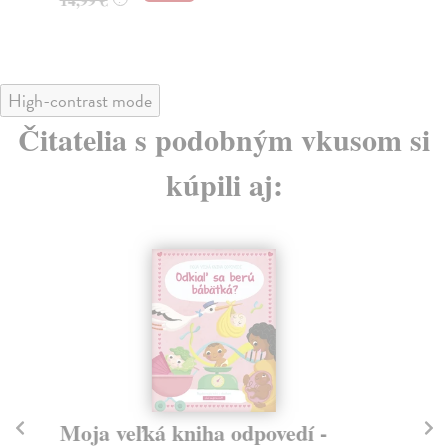
High-contrast mode
Čitatelia s podobným vkusom si
kúpili aj:
Moja veľká kniha odpovedí -
P