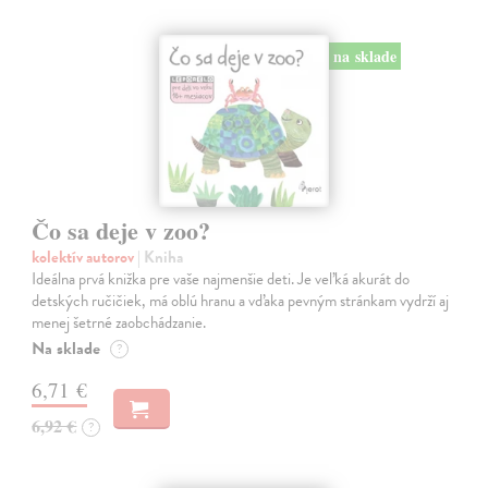
na sklade
Čo sa deje v zoo?
kolektív autorov
| Kniha
Ideálna prvá knižka pre vaše najmenšie deti. Je veľká akurát do
detských ručičiek, má oblú hranu a vďaka pevným stránkam vydrží aj
menej šetrné zaobchádzanie.
Na sklade
?
6,71 €
6,92 €
?