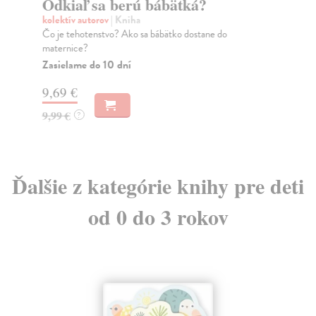
Odkiaľ sa berú bábätká?
O
kolektív autorov
| Kniha
kol
Čo je tehotenstvo? Ako sa bábätko dostane do
Pre
maternice?
kla
Zasielame do 10 dní
Za
9,69 €
8,
9,99 €
8,
?
Ďalšie z kategórie knihy pre deti
od 0 do 3 rokov