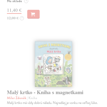
Na sklade
?
11,40 €
12,00 €
?
Malý krtko - Kniha s magnetkami
Miler Zdeněk
| Kniha
Malý krtko má vždy dobrú náladu. Najradšej je vonku na veľkej lúke.