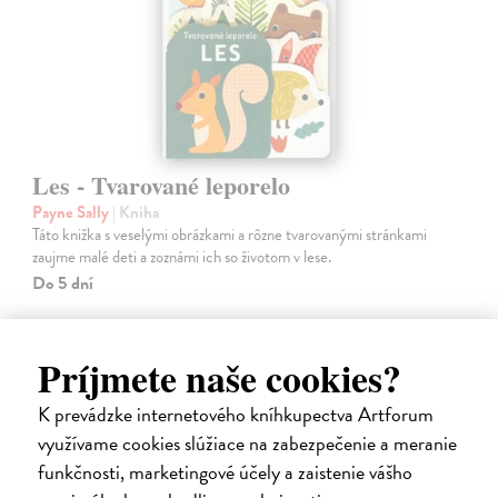
Les - Tvarované leporelo
Payne Sally
| Kniha
Táto knižka s veselými obrázkami a rôzne tvarovanými stránkami
zaujme malé deti a zoznámi ich so životom v lese.
Do 5 dní
7,66 €
7,90 €
Príjmete naše cookies?
?
K prevádzke internetového kníhkupectva Artforum
využívame cookies slúžiace na zabezpečenie a meranie
funkčnosti, marketingové účely a zaistenie vášho