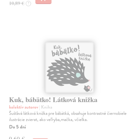
10,89 €
?
Kuk, bábätko! Látková knižka
kolektív autorov
| Kniha
Šušťavá látková knižka pre bábätká, obsahuje kontrastné čiernobiele
ilustrácie zvierat, ako veľryba,mačka, včielka.
Do 5 dní
9,60 €