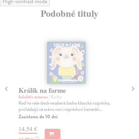
High-contrast mode
Podobné tituly
Králik na farme
S
kolektív autorov
| Kniha
kol
Keď na vaše dieťa nezaberá žiadna klasická rozprávka,
Pon
prichádzajú na scénu noví rozprávkoví kamaráti...
na 
Zasielame do 10 dní
Za
14,54 €
13
14,99 €
14
?