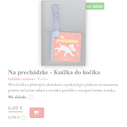
na sklade
Na prechádzke - Knižka do kočíka
kolektív autorov
| Kniha
Mini knižka s plstenými okienkami a praktickým pútkom na zavesenie
priamo na kočiar zabaví a rovnako pomôže s rozvojom hmatu a zraku.
Na sklade
?
6,69 €
6,90 €
?