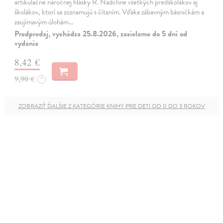
artikulačne náročnej hlásky R. Nadchne všetkých predškolákov aj
školákov, ktorí sa zoznamujú s čítaním. Vďaka zábavným básničkám a
zaujímavým úlohám…
Predpredaj, vychádza 25.8.2026, zasielame do 5 dní od
vydania
8,42 €
9,90 €
?
ZOBRAZIŤ ĎALŠIE Z KATEGÓRIE KNIHY PRE DETI OD 0 DO 3 ROKOV