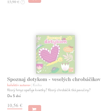
13,90 €
?
Spoznaj dotykom - veselých chrobáčikov
kolektív autorov
| Kniha
Ktorý hmyz opeľuje kvietky? Ktorý chrobáčik tká pavučiny?
Do 5 dní
10,56 €