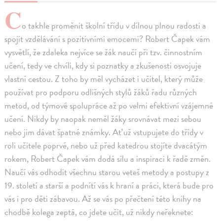
C
o takhle proměnit školní třídu v dílnou plnou radosti a
spojit vzdělávání s pozitivními emocemi? Robert Čapek vám
vysvětlí, že zdaleka nejvíce se žák naučí při tzv. činnostním
učení, tedy ve chvíli, kdy si poznatky a zkušenosti osvojuje
vlastní cestou. Z toho by měl vycházet i učitel, který může
používat pro podporu odlišných stylů žáků řadu různých
metod, od týmové spolupráce až po velmi efektivní vzájemné
učení. Nikdy by naopak neměl žáky srovnávat mezi sebou
nebo jim dávat špatné známky. Ať už vstupujete do třídy v
roli učitele poprvé, nebo už před katedrou stojíte dvacátým
rokem, Robert Čapek vám dodá sílu a inspiraci k řadě změn.
Naučí vás odhodit všechnu starou veteš metody a postupy z
19. století a starší a podnítí vás k hraní a práci, která bude pro
vás i pro děti zábavou. Až se vás po přečtení této knihy na
chodbě kolega zeptá, co jdete učit, už nikdy neřeknete: