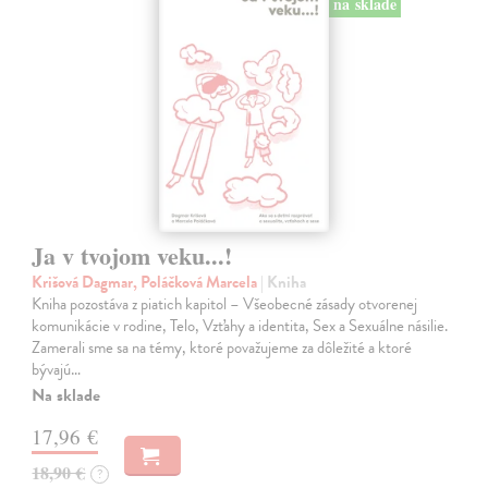
na sklade
Ja v tvojom veku...!
Krišová Dagmar, Poláčková Marcela
| Kniha
Kniha pozostáva z piatich kapitol – Všeobecné zásady otvorenej
komunikácie v rodine, Telo, Vzťahy a identita, Sex a Sexuálne násilie.
Zamerali sme sa na témy, ktoré považujeme za dôležité a ktoré
bývajú…
Na sklade
17,96 €
18,90 €
?