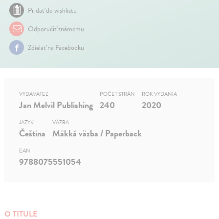
Pridať do wishlistu
Odporučiť známemu
Zdielať na Facebooku
VYDAVATEĽ
POČET STRÁN
ROK VYDANIA
Jan Melvil Publishing
240
2020
JAZYK
VÄZBA
Čeština
Mäkká väzba / Paperback
EAN
9788075551054
O TITULE