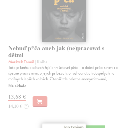
Nebuď p*ča aneb jak (ne)pracovat s
dětmi
Morávek Tomáš
| Kniha
Toto je kniha o dětech žijících v ústavní péči – o dobré práci s nimi i o
špatné práci s nimi, o jejich příbězích, o rozhodnutích dospělých i o
možných lepších volbách. Čtenář zde nalezne anonymizované,…
Na sklade
13,68 €
14,10 €
?