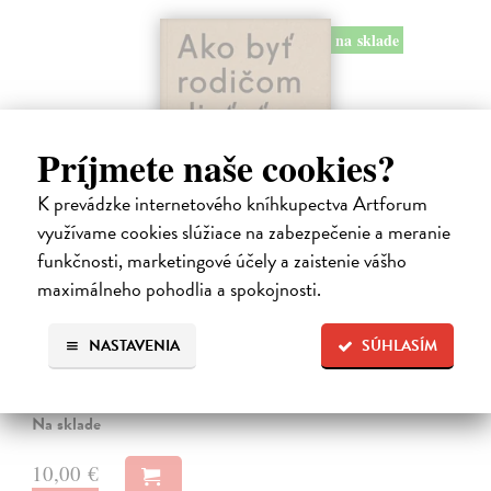
na sklade
Príjmete naše cookies?
K prevádzke internetového kníhkupectva Artforum
využívame cookies slúžiace na zabezpečenie a meranie
funkčnosti, marketingové účely a zaistenie vášho
Ako byť rodičom dieťaťa s FASD
maximálneho pohodlia a spokojnosti.
Brown Julia, Mather Mary
| Kniha
Jedna z mála kníh o poruchách fetálneho alkoholového spektra v
NASTAVENIA
SÚHLASÍM
slovenskom jazyku. Kniha nielen jasne a zrozumiteľne popisuje
problematiku FASD, ale ponúka aj konkrétne rady pri výchove detí s
touto diagnózou.…
Na sklade
10,00 €