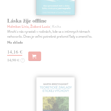
Láska žije offline
Halmkan Lívia, Žiaková Lucia
| Kniha
Mnohí z nás vyrastali v rodinách, kde sa o intímnych témach
nehovorilo. Dnes je veľmi potrebné prelomiť ľady a zmeniť to.
Na sklade
14,16 €
14,90 €
?