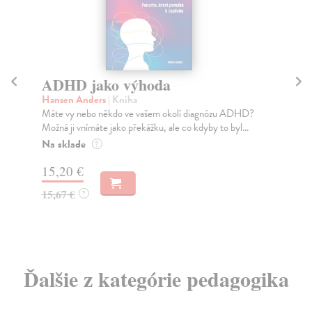
ADHD jako výhoda
D
j
Hansen Anders
| Kniha
Máte vy nebo někdo ve vašem okolí diagnózu ADHD?
Ča
Možná ji vnímáte jako překážku, ale co kdyby to byl...
Dev
pří
Na sklade
?
Za
15,20 €
10
15,67 €
?
10
Ďalšie z kategórie pedagogika