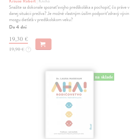
Krause Robert
| Kniha
Snažíte sa dokonale spoznať svojho predškoláka a pochopiť, čo práve v
danej situácii prežíva? Je možné vlastným úsilím podporiť zdravý vývin
mozgu dieťaťa v predškolskom veku?
Do 4 dní
19,30 €
19,90 €
?
na sklade