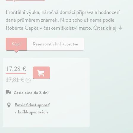
Frontální výuka, náročná domácí příprava a hodnocení
dané průměrem známek. Nic z toho už nemá podle
Roberta Čapka v českém školství místo.
Čítať ďalej
↓
Kúpiť
Rezervovať v kníhkupectve
17,28 €
17,81 €
?
Zasielame do 3 dní
Pozrieť dostupnosť
v kníhkupectvách