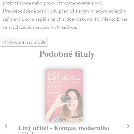
probrat savce nebo procvičit vyjmenovaná slova.
Pravděpodobně zazní: Jdu předložit svým mladým kolegům
zajímavý úkol a zapálit jejich srdce výzkumníka. Nebo: Dnes
ve svých žácích probudím kreativce.
High-contrast mode
Podobné tituly
Líný učitel - Kompas moderního
M