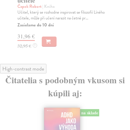
učitele
Ča
Exi
Čapek Robert
| Kniha
tat
Učitel, který se rozhodne inspirovat se filozofií Líného
učitele, může při učení narazit na četné pr...
Za
Zasielame do 10 dní
32
31,96 €
33
32,95 €
?
High-contrast mode
Čitatelia s podobným vkusom si
kúpili aj:
na sklade