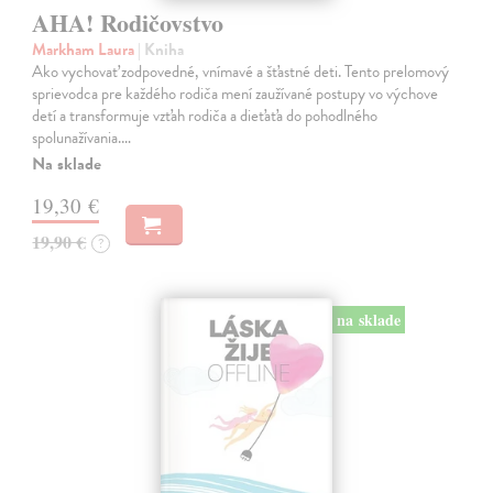
AHA! Rodičovstvo
Markham Laura
| Kniha
Ako vychovať zodpovedné, vnímavé a šťastné deti. Tento prelomový
sprievodca pre každého rodiča mení zaužívané postupy vo výchove
detí a transformuje vzťah rodiča a dieťaťa do pohodlného
spolunažívania.…
Na sklade
19,30 €
19,90 €
?
na sklade