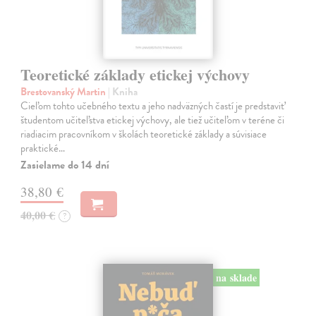
Teoretické základy etickej výchovy
Brestovanský Martin
| Kniha
Cieľom tohto učebného textu a jeho nadväzných častí je predstaviť
študentom učiteľstva etickej výchovy, ale tiež učiteľom v teréne či
riadiacim pracovníkom v školách teoretické základy a súvisiace
praktické…
Zasielame do 14 dní
38,80 €
40,00 €
?
na sklade