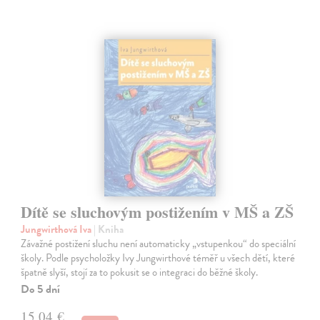
Dítě se sluchovým postižením v MŠ a ZŠ
Jungwirthová Iva
| Kniha
Závažné postižení sluchu není automaticky „vstupenkou“ do speciální
školy. Podle psycholožky Ivy Jungwirthové téměř u všech dětí, které
špatně slyší, stojí za to pokusit se o integraci do běžné školy.
Do 5 dní
15,04 €