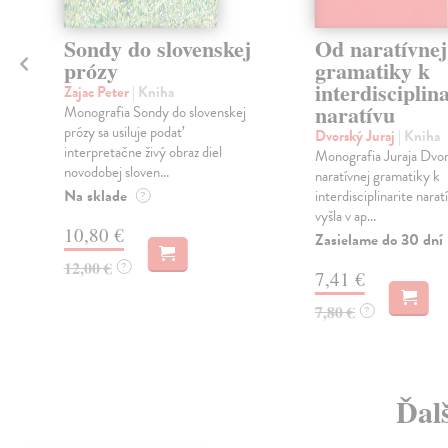
Sondy do slovenskej
Od naratívnej
prózy
gramatiky k
interdisciplina
Zajac Peter
| Kniha
naratívu
Monografia Sondy do slovenskej
prózy sa usiluje podať
Dvorský Juraj
| Kniha
interpretačne živý obraz diel
Monografia Juraja Dvo
novodobej sloven...
naratívnej gramatiky k
Na sklade
interdisciplinarite narat
?
vyšla v ap...
10,80 €
Zasielame do 30 dní
12,00 €
?
7,41 €
7,80 €
?
Ďalš