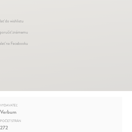
dať do wishlistu
oručiť známemu
elať na Facebooku
VYDAVATEĽ
Verbum
POČET STRÁN
272