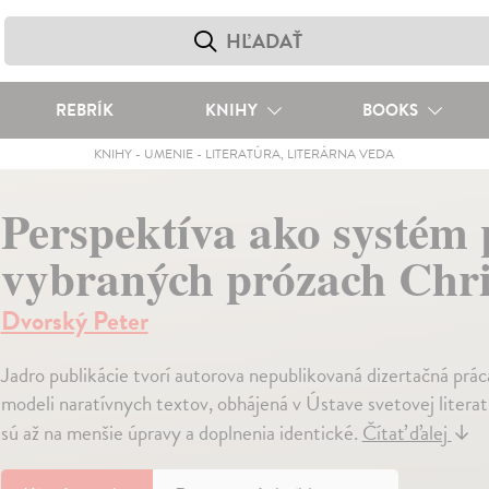
REBRÍK
KNIHY
BOOKS
KNIHY
-
UMENIE
-
LITERATÚRA, LITERÁRNA VEDA
Perspektíva ako systém
vybraných prózach Chri
Dvorský Peter
Jadro publikácie tvorí autorova nepublikovaná dizertačná pr
modeli naratívnych textov, obhájená v Ústave svetovej literat
sú až na menšie úpravy a doplnenia identické.
Čítať ďalej
↓