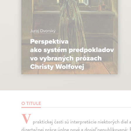
O TITULE
V
praktickej časti sú interpretácie niektorých diel 
dizertačnej práce úplne nové a dosiaľ nepublikované: