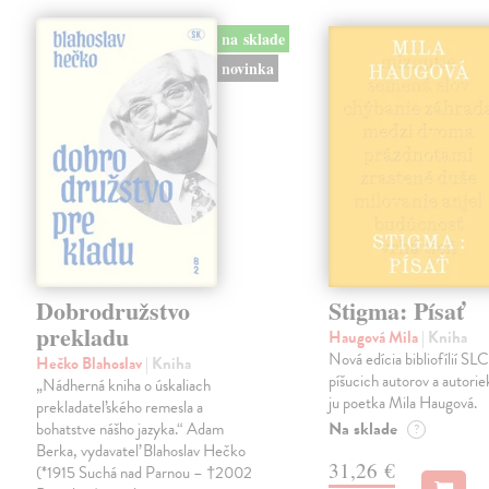
na sklade
novinka
Dobrodružstvo
Stigma: Písať
prekladu
Haugová Mila
| Kniha
Nová edícia bibliofílií SLC 
Hečko Blahoslav
| Kniha
píšucich autorov a autorie
„Nádherná kniha o úskaliach
ju poetka Mila Haugová.
prekladateľského remesla a
Na sklade
bohatstve nášho jazyka.“ Adam
?
Berka, vydavateľ Blahoslav Hečko
31,26 €
(*1915 Suchá nad Parnou – †2002