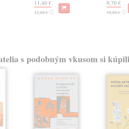
11,40 €
9,70 €
12,00 €
10,00 €
?
?
atelia s podobným vkusom si kúpili