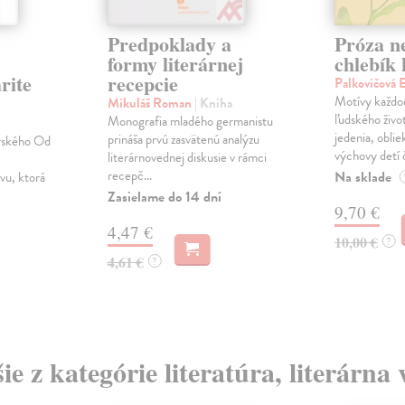
Predpoklady a
Próza n
formy literárnej
chlebík
rite
recepcie
Palkovičová 
Motívy každo
Mikuláš Roman
| Kniha
ľudského živo
Monografia mladého germanistu
jedenia, oblie
prináša prvú zasvätenú analýzu
rského Od
výchovy detí či
literárnovednej diskusie v rámci
recepč...
Na sklade
ívu, ktorá
Zasielame do 14 dní
9,70 €
4,47 €
10,00 €
?
4,61 €
?
ie z kategórie literatúra, literárna