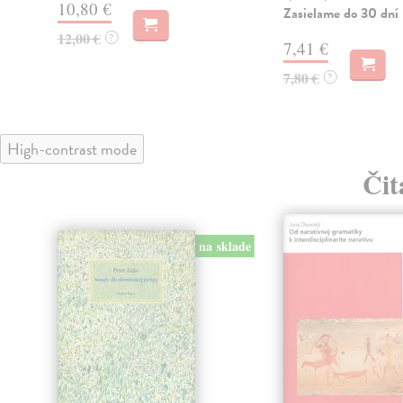
10,80 €
Zasielame do 30 dní
12,00 €
?
7,41 €
7,80 €
?
High-contrast mode
Čit
na sklade
klade