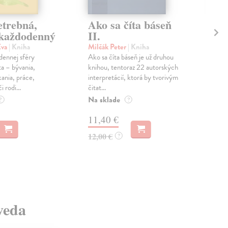
etrebná,
Ako sa číta báseň
Pr
 každodenný
II.
Já
Eva
| Kniha
Milčák Peter
| Kniha
Hev
dennej sféry
Ako sa číta báseň je už druhou
Dani
ta – bývania,
knihou, tentoraz 22 autorských
znov
kania, práce,
interpretácií, ktorá by tvorivým
Joha
 rodi...
čitat...
vych
Na sklade
Na 
?
?
11,40 €
11
12,00 €
12,
?
 veda