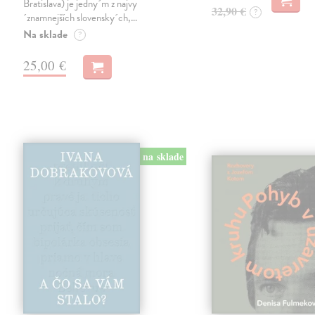
Bratislava) je jedny´m z najvy
32,90 €
?
´znamnejších slovensky´ch,…
Na sklade
?
25,00 €
na sklade