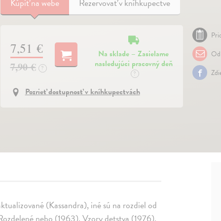
Kúpiť
na webe
Rezervovať v kníhkupectve
Pri
7,51 €
Na sklade – Zasielame
Odp
nasledujúci pracovný deň
7,90 €
?
Zdi
?
Pozrieť dostupnosť v kníhkupectvách
aktualizované (Kassandra), iné sú na rozdiel od
 Rozdelené nebo (1963), Vzory detstva (1976),