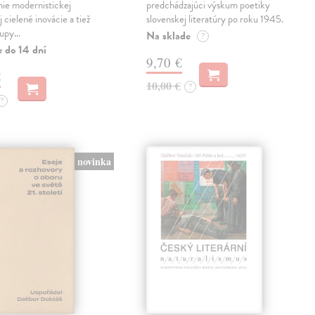
ie modernistickej
predchádzajúci výskum poetiky
j cielené inovácie a tiež
slovenskej literatúry po roku 1945.
tupy…
Na sklade
?
e do 14 dní
9,70 €
€
10,00 €
?
?
novinka