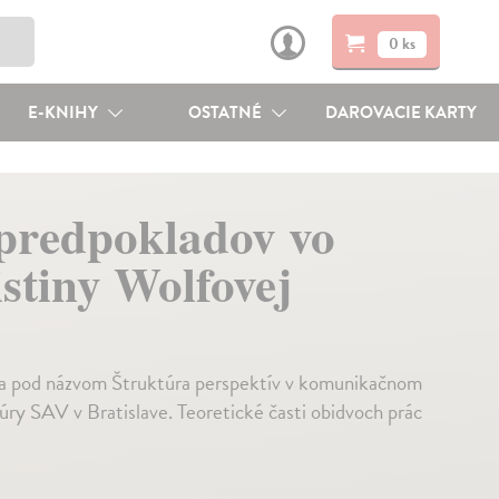
0 ks
E-KNIHY
OSTATNÉ
DAROVACIE KARTY
 predpokladov vo
stiny Wolfovej
áca pod názvom Štruktúra perspektív v komunikačnom
úry SAV v Bratislave. Teoretické časti obidvoch prác