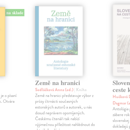
na sklade
Země na hranici
Slove
ceste
Sedláčková Anna (ed.)
| Kniha
je o písaní
Země na hranici představuje výbor z
Hučková D
k. Otvára
prózy čtrnácti současných
Dagmar (
estonských autorů a autorek, u nás
Antológia 
dosud neprávem opomíjených.
zábere ro
Českému čtenáři tak nabízí
slovenskej
výjimečnou příležitost nahlédnout do
dokladajú 