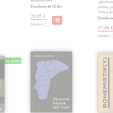
aktuálního dění…
vyhraňovan
Zasielame do 12 dní
poetiky, je
rôzne prís
20,95 €
Zasielam
21,60 €
?
17,46 
18,00 €
na sklade