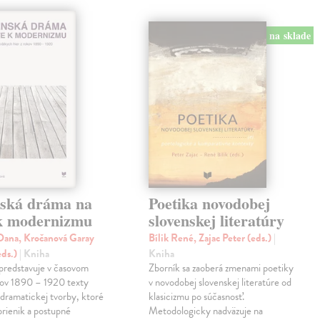
na sklade
nská dráma na
Poetika novodobej
 k modernizmu
slovenskej literatúry
ana, Kročanová Garay
Bílik René, Zajac Peter (eds.)
|
eds.)
| Kniha
Kniha
predstavuje v časovom
Zborník sa zaoberá zmenami poetiky
kov 1890 – 1920 texty
v novodobej slovenskej literatúre od
 dramatickej tvorby, ktoré
klasicizmu po súčasnosť.
prienik a postupné
Metodologicky nadväzuje na