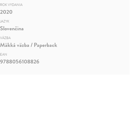
ROK VYDANIA
2020
JAZYK
Slovenčina
VÄZBA
Mäkká väzba / Paperback
EAN
9788056108826