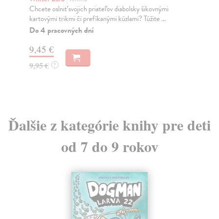
Chcete oslniť svojich priateľov diabolsky šikovnými
V n
kartovými trikmi či prefíkanými kúzlami? Túžite ...
Wil
Bea
Do 4 pracovných dní
Do
9,45 €
11
9,95 €
?
11
Ďalšie z kategórie knihy pre deti
od 7 do 9 rokov