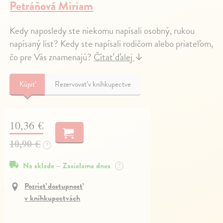
Petráňová Miriam
Kedy naposledy ste niekomu napísali osobný, rukou
napísaný list? Kedy ste napísali rodičom alebo priateľom,
čo pre Vás znamenajú?
Čítať ďalej
↓
Kúpiť
Rezervovať v kníhkupectve
10,36 €
10,90 €
?
Na sklade – Zasielame dnes
?
Pozrieť dostupnosť
v kníhkupectvách