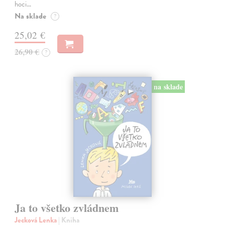
hoci…
Na sklade
?
25,02 €
26,90 €
?
na sklade
Ja to všetko zvládnem
Jecková Lenka
| Kniha