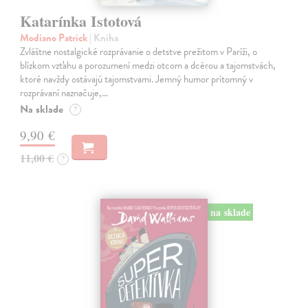
Katarínka Istotová
Modiano Patrick
| Kniha
Zvláštne nostalgické rozprávanie o detstve prežitom v Paríži, o
blízkom vzťahu a porozumení medzi otcom a dcérou a tajomstvách,
ktoré navždy ostávajú tajomstvami. Jemný humor prítomný v
rozprávaní naznačuje,…
Na sklade
?
9,90 €
11,00 €
?
na sklade