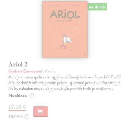
na sklade
Ariol 2
Guibert Emmanuel
| Kniha
Ariol je tu zas a spolu s ním aj jeho obľúbený hrdina – Superkôň Erdži!
A Superkôň Erdži má, prosím pekne, aj vlastnú pesničku! Poznáte ju?
Ak by náhodou nie, tu sú jej slová: „Superkôň Erdži je strážcom…
Na sklade
?
17,10 €
18,00 €
?