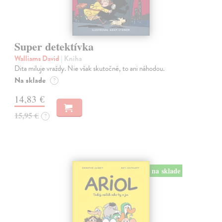
Super detektívka
Walliams David
| Kniha
Dita miluje vraždy. Nie však skutočné, to ani náhodou.
Na sklade
?
14,83 €
15,95 €
?
na sklade