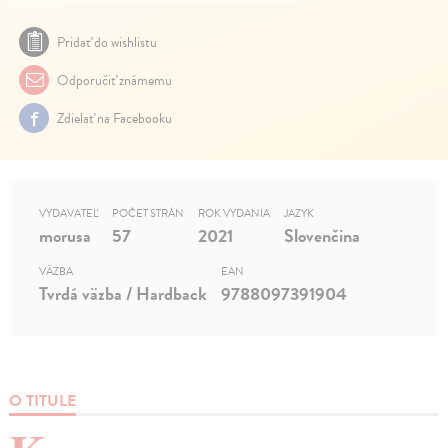
Pridať do wishlistu
Odporučiť známemu
Zdielať na Facebooku
VYDAVATEĽ
POČET STRÁN
ROK VYDANIA
JAZYK
morusa
57
2021
Slovenčina
VÄZBA
EAN
Tvrdá väzba / Hardback
9788097391904
O TITULE