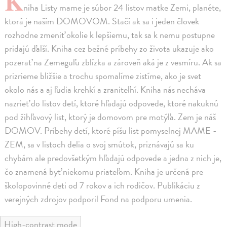
K
niha Listy mame je súbor 24 listov matke Zemi, planéte,
ktorá je naším DOMOVOM. Stačí ak sa i jeden človek
rozhodne zmeniť okolie k lepšiemu, tak sa k nemu postupne
pridajú ďalší. Kniha cez bežné príbehy zo života ukazuje ako
pozerať na Zemeguľu zblízka a zároveň aká je z vesmíru. Ak sa
prizrieme bližšie a trochu spomalíme zistíme, ako je svet
okolo nás a aj ľudia krehkí a zraniteľní. Kniha nás necháva
nazrieť do listov detí, ktoré hľadajú odpovede, ktoré nakuknú
pod žihľavový list, ktorý je domovom pre motýľa. Zem je náš
DOMOV. Príbehy detí, ktoré píšu list pomyselnej MAME -
ZEM, sa v listoch delia o svoj smútok, priznávajú sa ku
chybám ale predovšetkým hľadajú odpovede a jedna z nich je,
čo znamená byť niekomu priateľom. Kniha je určená pre
školopovinné deti od 7 rokov a ich rodičov. Publikáciu z
verejných zdrojov podporil Fond na podporu umenia.
High-contrast mode