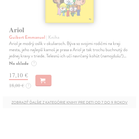
Ariol
Guibert Emmanuel
| Kniha
Ariol je modrý oslík v okuliaroch. Býva so svojimi rodičmi na kraji
mesta, jeho najlepší kamoš je prasa a Ariol je tak trochu buchnutý do
jednej kravy v triede. Telesnú ich učí navrčaný kohút (namojdušu!)…
Na sklade
?
17,10 €
18,00 €
?
ZOBRAZIŤ ĎALŠIE Z KATEGÓRIE KNIHY PRE DETI OD 7 DO 9 ROKOV