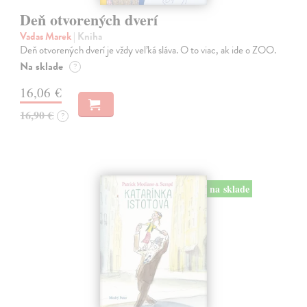
Deň otvorených dverí
Vadas Marek
| Kniha
Deň otvorených dverí je vždy veľká sláva. O to viac, ak ide o ZOO.
Na sklade
?
16,06 €
16,90 €
?
na sklade