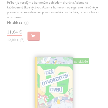
Príbeh je veselým a úprimným pohľadom druháha Adama na
každodenný školský život. Adam s humorom opisuje, aké náročné je
pre neho ranné vstávanie, povinná školská dochádzka, hŕba zošitov či
nové slovo…
Na sklade
?
11,64 €
12,00 €
?
na sklade