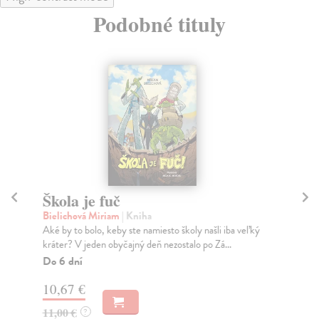
Podobné tituly
Škola je fuč
M
h
Bielichová Miriam
| Kniha
Aké by to bolo, keby ste namiesto školy našli iba veľký
Bi
kráter? V jeden obyčajný deň nezostalo po Zá...
Aho
tej
Do 6 dní
Do
10,67 €
13
11,00 €
?