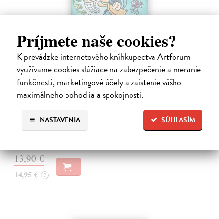
Príjmete naše cookies?
K prevádzke internetového kníhkupectva Artforum
využívame cookies slúžiace na zabezpečenie a meranie
Dogman 8. Larva 22
funkčnosti, marketingové účely a zaistenie vášho
Pilkey Dav
| Kniha
maximálneho pohodlia a spokojnosti.
Dogman je späť! V ôsmej knihe dobrodružstiev svetoznámeho poliša
so psou hlavou náš hrdina čelí zlej Víle Cile, oblude Kôrovi
McStromaldovi, 22 superzúrivým psychokinetickým žubrienkam a
NASTAVENIA
SÚHLASÍM
tiež Pickovmu…
Na sklade
?
13,90 €
14,95 €
?