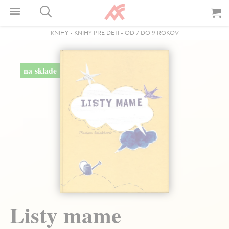
KNIHY
-
KNIHY PRE DETI
-
OD 7 DO 9 ROKOV
na sklade
Listy mame