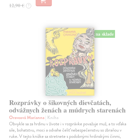
12,90 €
?
na sklade
Rozprávky o šikovných dievčatách,
odvážnych ženách a múdrych starenách
Oravcová Marianna
| Kniha
Obvykle sa za hrdinu v živote i v rozprávke považuje muž, a to vďaka
sile, bohatstvu, moci a odvahe čeliť nebezpečenstvu so zbraňou v
ruke. V tejto knižke sa stretnete s podobnými hrdinskými činmi,