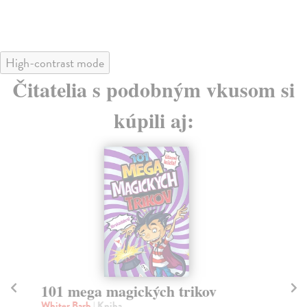
14
High-contrast mode
Čitatelia s podobným vkusom si
kúpili aj:
101 mega magických trikov
M
Whiter Barb
| Kniha
Wi