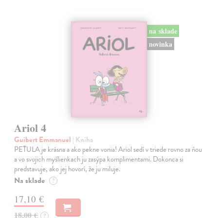
na sklade
novinka
Ariol 4
Guibert Emmanuel
| Kniha
PEŤULA je krásna a ako pekne vonia! Ariol sedí v triede rovno za ňou
a vo svojich myšlienkach ju zasýpa komplimentami. Dokonca si
predstavuje, ako jej hovorí, že ju miluje.
Na sklade
?
17,10 €
18,00 €
?