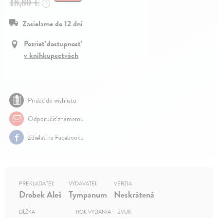
18,80 €
?
Zasielame do 12 dní
Pozrieť dostupnosť
v kníhkupectvách
Pridať do wishlistu
Odporučiť známemu
Zdielať na Facebooku
PREKLADATEĽ
VYDAVATEĽ
VERZIA
Drobek Aleš
Tympanum
Neskrátená
DĹŽKA
ROK VYDANIA
ZVUK