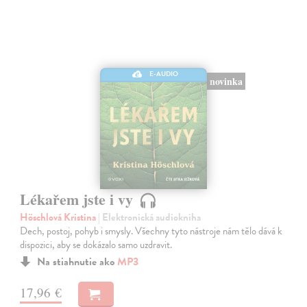
E-AUDIO
novinka
Lékařem jste i vy
Höschlová Kristina
| Elektronická audiokniha
Dech, postoj, pohyb i smysly. Všechny tyto nástroje nám tělo dává k
dispozici, aby se dokázalo samo uzdravit.
Na stiahnutie ako
MP3
17,96 €