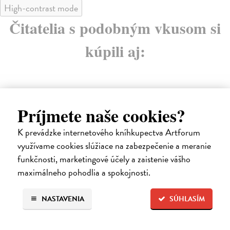
High-contrast mode
Čitatelia s podobným vkusom si
kúpili aj:
Príjmete naše cookies?
K prevádzke internetového kníhkupectva Artforum
využívame cookies slúžiace na zabezpečenie a meranie
funkčnosti, marketingové účely a zaistenie vášho
maximálneho pohodlia a spokojnosti.
Tajný život stromů - CD MP3
C
(audiokniha)
(
NASTAVENIA
SÚHLASÍM
Wohlleben Peter
| Audiokniha na CD
Wo
Německý bestseller Tajný život stromů se již druhým
Sta
rokem drží na žebříčku nejprodávanějších knih a ...
sou