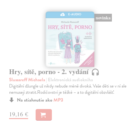
E-AUDIO
novinka
Hry, sítě, porno - 2. vydání
Slussareff Michaela
| Elektronická audiokniha
Digitální džungle už nikdy nebude méně divoká. Vaše děti se v ní ale
nemusejí ztratit.Rodičovství je těžké – a to digitální obzvlášť.
Na stiahnutie ako
MP3
19,16 €