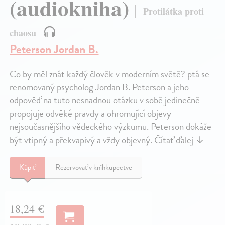
(audiokniha)
Protilátka proti
chaosu
Peterson Jordan B.
Co by měl znát každý člověk v moderním světě? ptá se
renomovaný psycholog Jordan B. Peterson a jeho
odpověď na tuto nesnadnou otázku v sobě jedinečně
propojuje odvěké pravdy a ohromující objevy
nejsoučasnějšího vědeckého výzkumu. Peterson dokáže
být vtipný a překvapivý a vždy objevný.
Čítať ďalej
↓
Kúpiť
Rezervovať v kníhkupectve
18,24 €