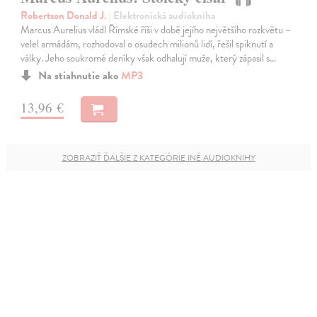
Robertson Donald J.
| Elektronická audiokniha
Marcus Aurelius vládl Římské říši v době jejího největšího rozkvětu –
velel armádám, rozhodoval o osudech milionů lidí, řešil spiknutí a
války. Jeho soukromé deníky však odhalují muže, který zápasil s…
Na stiahnutie ako
MP3
13,96 €
ZOBRAZIŤ ĎALŠIE Z KATEGÓRIE INÉ AUDIOKNIHY