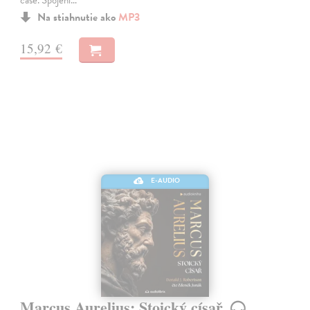
Na stiahnutie ako
MP3
15,92 €
E-AUDIO
Marcus Aurelius: Stoický císař