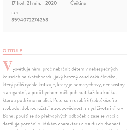
17 hod. 21 min.
2020
Čeština
EAN
8594072274268
O TITULE
V
ysvětluje nám, proč nebránit dětem v nebezpečných
kouscích na skateboardu, jaký hrozný osud čeká člověka,
který příliš rychle kritizuje, který je pomstychtivý, nenávistný
a arogantní; a proč bychom měli pohladit každou kočku,
kterou potkáme na ulici. Peterson rozebírá (sebe)kázeň a
svobodu, dobrodružství a zodpovědnost, smysl života i víru v
Boha; pouští se do překvapivých odboček a zase se vrací a
destiluje poznání o lidském charakteru a osudu do dvanácti