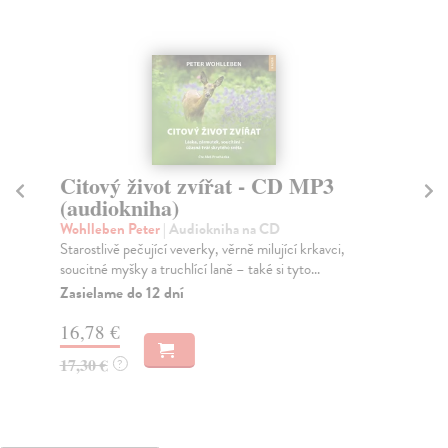
Citový život zvířat - CD MP3
M
(audiokniha)
(
Wohlleben Peter
| Audiokniha na CD
Wo
Starostlivě pečující veverky, věrně milující krkavci,
Pro
soucitné myšky a truchlící laně – také si tyto...
Pet
Zasielame do 12 dní
Za
16,78 €
16
17,30 €
17
?