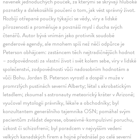
navenek jednoduchých pouček, za kterými se skrývají hluboké
poznatky a dalekosáhlá poučení o tom, jak vést správný život.
Rozbíjí otřepané poučky týkající se vědy, víry a lidské
přirozenosti a proměňuje a povznáší mysl i ducha svých
čtenářů. Autor bývá vnímán jako protivník soudobé
genderové agendy, ale mnohem spíš než něčí odpůrce je
Peterson obhájcem: zastáncem těch nejtradičnějších hodnot
– zodpovědnosti za vlastní život i svět kolem sebe, víry v lidské
společenství, zodpovědnosti vůči nadosobním hodnotám a
vůči Bohu. Jordan B. Peterson vyrostl a dospěl v muže v
promrzlých pustinách severní Alberty; létal s akrobatickým
letadlem; zkoumal s astronauty meteorický kráter v Arizoně;
vyučoval mytologii právníky, lékaře a obchodníky; byl
konzultantem generálního tajemníka OSN; pomáhal svým
pacientům zvládat deprese, obsesivně-kompulzivní poruchu,
úzkost či schizofrenii; byl poradcem v nejvyšším vedení
velkých kanadských firem a hojně přednášel po celé severní