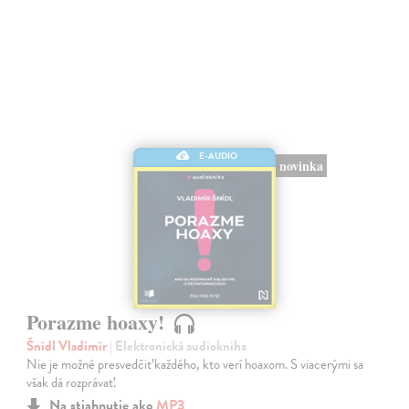
E-AUDIO
novinka
Porazme hoaxy!
Šnídl Vladimír
| Elektronická audiokniha
Nie je možné presvedčiť každého, kto verí hoaxom. S viacerými sa
však dá rozprávať.
Na stiahnutie ako
MP3