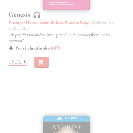
Genesis
Kissinger Henry, Schmidt Eric, Mundie Craig
| Elektronická
audiokniha
Jak pohlížet na umělou inteligenci? Je AI pomocníkem, nebo
hrozbou?
Na stiahnutie ako
MP3
15,52 €
E-AUDIO