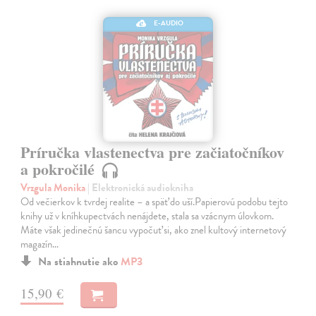
E-AUDIO
Príručka vlastenectva pre začiatočníkov
a pokročilé
Vrzgula Monika
| Elektronická audiokniha
Od večierkov k tvrdej realite – a späť do uší.Papierovú podobu tejto
knihy už v kníhkupectvách nenájdete, stala sa vzácnym úlovkom.
Máte však jedinečnú šancu vypočuť si, ako znel kultový internetový
magazín…
Na stiahnutie ako
MP3
15,90 €