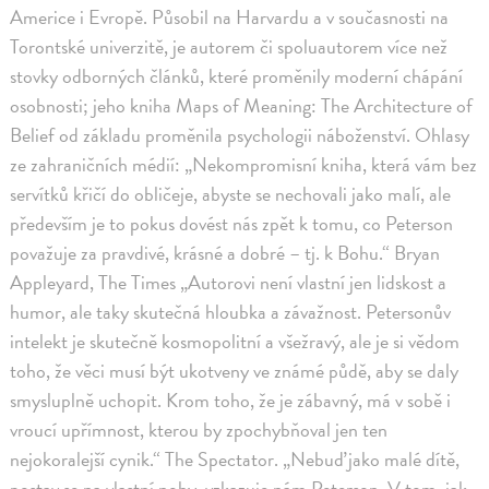
Americe i Evropě. Působil na Harvardu a v současnosti na
Torontské univerzitě, je autorem či spoluautorem více než
stovky odborných článků, které proměnily moderní chápání
osobnosti; jeho kniha Maps of Meaning: The Architecture of
Belief od základu proměnila psychologii náboženství. Ohlasy
ze zahraničních médií: „Nekompromisní kniha, která vám bez
servítků křičí do obličeje, abyste se nechovali jako malí, ale
především je to pokus dovést nás zpět k tomu, co Peterson
považuje za pravdivé, krásné a dobré – tj. k Bohu.“ Bryan
Appleyard, The Times „Autorovi není vlastní jen lidskost a
humor, ale taky skutečná hloubka a závažnost. Petersonův
intelekt je skutečně kosmopolitní a všežravý, ale je si vědom
toho, že věci musí být ukotveny ve známé půdě, aby se daly
smysluplně uchopit. Krom toho, že je zábavný, má v sobě i
vroucí upřímnost, kterou by zpochybňoval jen ten
nejokoralejší cynik.“ The Spectator. „Nebuď jako malé dítě,
postav se na vlastní nohy, vzkazuje nám Peterson. V tom, jak