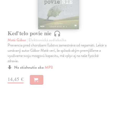
Keď telo povie nie
Maté Gábor
| Elektronická audiokniha
Prevencia pred chorobami ľudstvo zamestnáva od nepamäti. Lekár a
uznávaný autor Gábor Maté verí, že spôsob akým premýšľame a
využívame svoju mozgovú kapacitu, má vplyv aj na naše fyzické
zdravie.
Na stiahnutie ako
MP3
14,45 €