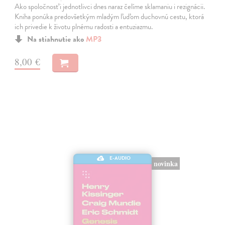
Ako spoločnosť i jednotlivci dnes naraz čelíme sklamaniu i rezignácii.
Kniha ponúka predovšetkým mladým ľuďom duchovnú cestu, ktorá
ich privedie k životu plnému radosti a entuziazmu.
Na stiahnutie ako
MP3
8,00 €
E-AUDIO
novinka