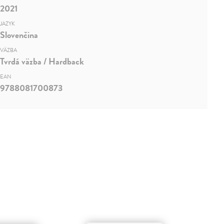
2021
JAZYK
Slovenčina
VÄZBA
Tvrdá väzba / Hardback
EAN
9788081700873