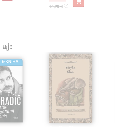
16,90 €
?
 aj:
E-KNIHA