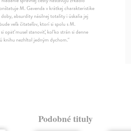
 hľadanie správnej cesty nastavujú zrkadlo
konštatuje M. Gavenda v krátkej charakteristike
oby, absurdity násilnej totality i úskalia jej
de veľa čitateľov, ktorí si spolu s M.
opäť musel stanoviť, kol'ko strán si denne
vú knihu nezhltol jedným dychom.“
Podobné tituly