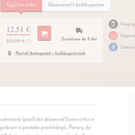
Kúpiť
na webe
Rezervovať v kníhkupectve
Pridať do
12,51 €
Odporuč
Zasielame do 5 dní
12,90 €
?
Zdielať 
Pozrieť dostupnosť v kníhkupectvách
odnotená špecifická skúsenosť života cirkvi a
i príbuzní a priatelia prechádzajú. Ponory do