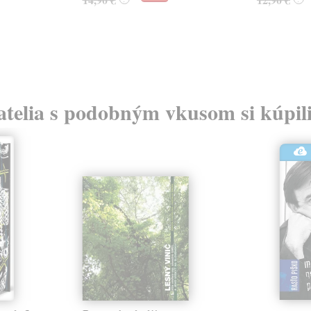
atelia s podobným vkusom si kúpili