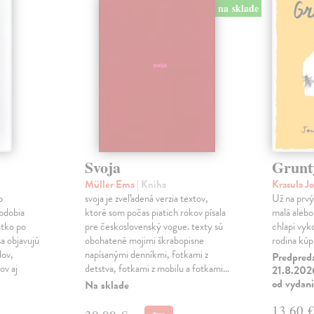
na sklade
Svoja
Grunt
Müller Ema
| Kniha
Krasula J
o
svoja je zveľadená verzia textov,
Už na prvý 
obdobia
ktoré som počas piatich rokov písala
malá alebo 
átko po
pre československý vogue. texty sú
chlapi vyk
a objavujú
obohatené mojimi škrabopisne
rodina kúpi
dov,
napísanými denníkmi, fotkami z
Predpred
v aj
detstva, fotkami z mobilu a fotkami…
21.8.2026
od vydan
Na sklade
13,60 