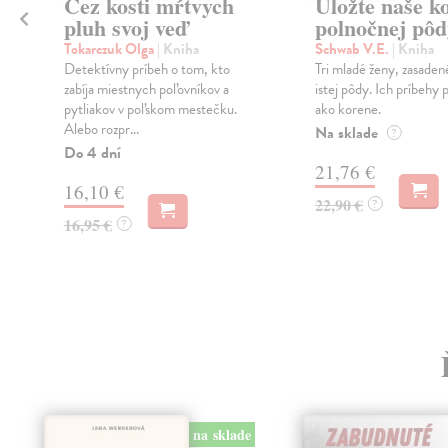
Cez kosti mŕtvych
Uložte naše ko
pluh svoj veď
polnočnej pôd
Tokarczuk Olga
| Kniha
Schwab V.E.
| Kniha
Detektívny príbeh o tom, kto
Tri mladé ženy, zasaden
zabíja miestnych poľovníkov a
istej pôdy. Ich príbehy
pytliakov v poľskom mestečku.
ako korene.
Alebo rozpr...
Na sklade
?
Do 4 dní
21,76 €
16,10 €
22,90 €
?
16,95 €
?
na sklade