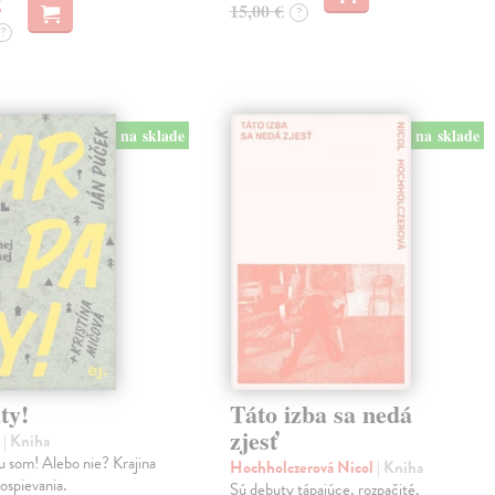
15,00 €
?
?
na sklade
na sklade
ty!
Táto izba sa nedá
zjesť
n
| Kniha
u som! Alebo nie? Krajina
Hochholczerová Nicol
| Kniha
dospievania.
Sú debuty tápajúce, rozpačité,