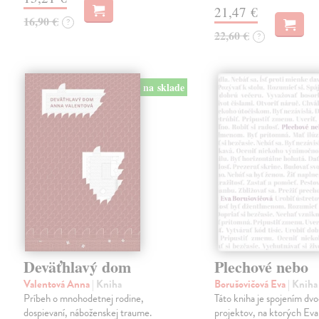
21,47 €
16,90 €
?
22,60 €
?
na sklade
Deväťhlavý dom
Plechové nebo
Valentová Anna
| Kniha
Borušovičová Eva
| Kniha
Príbeh o mnohodetnej rodine,
Táto kniha je spojením dv
dospievaní, náboženskej traume.
projektov, na ktorých Eva