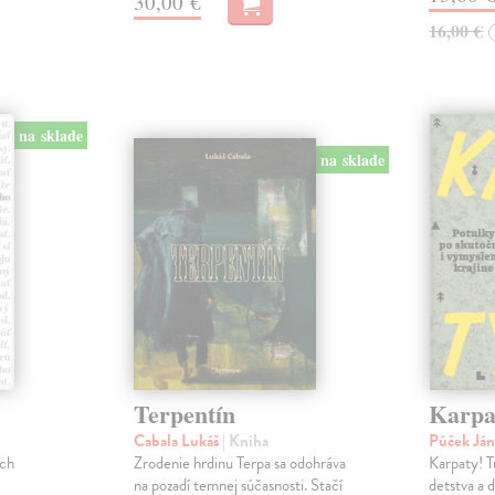
30,00 €
16,00 €
na sklade
na sklade
Terpentín
Karpa
Cabala Lukáš
| Kniha
Púček Já
och
Zrodenie hrdinu Terpa sa odohráva
Karpaty! T
na pozadí temnej súčasnosti. Stačí
detstva a 