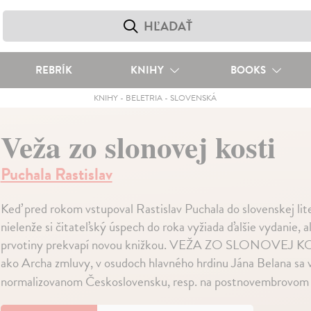
REBRÍK
KNIHY
BOOKS
KNIHY
-
BELETRIA
-
SLOVENSKÁ
Veža zo slonovej kosti
Puchala Rastislav
Keď pred rokom vstupoval Rastislav Puchala do slovenskej lite
nielenže si čitateľský úspech do roka vyžiada ďalšie vydanie, 
prvotiny prekvapí novou knižkou. VEŽA ZO SLONOVEJ KOS
ako Archa zmluvy, v osudoch hlavného hrdinu Jána Belana sa v
normalizovanom Československu, resp. na postnovembrovom