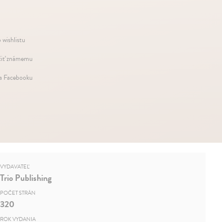
 wishlistu
iť známemu
na Facebooku
VYDAVATEĽ
Trio Publishing
POČET STRÁN
320
ROK VYDANIA