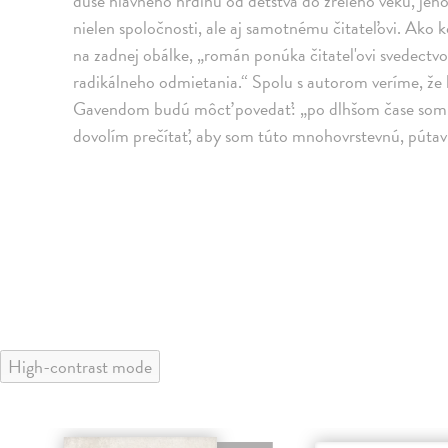
duše hlavného hrdinu od detstva do zrelého veku, jeho
nielen spoločnosti, ale aj samotnému čitateľovi. Ako 
na zadnej obálke, „román ponúka čitatel'ovi svedectvo d
radikálneho odmietania.“ Spolu s autorom veríme, že bu
Gavendom budú môcť povedať: „po dlhšom čase som si 
dovolím prečítať, aby som túto mnohovrstevnú, púta
High-contrast mode