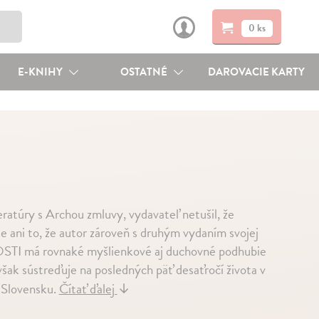
0 ks
E-KNIHY
OSTATNÉ
DAROVACIE KARTY
ratúry s Archou zmluvy, vydavateľ netušil, že
ale ani to, že autor zároveň s druhým vydaním svojej
TI má rovnaké myšlienkové aj duchovné podhubie
šak sústreďuje na posledných päť desaťročí života v
 Slovensku.
Čítať ďalej
↓