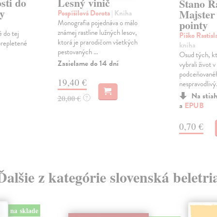
sti do
Lesný vinič
Stano Ra
y
Majster
Pospíšilová Dorota
| Kniha
pointy
Monografia pojednáva o málo
známej rastline lužných lesov,
é do tej
Piško Rastisl
ktorá je prarodičom všetkých
 prepletené
kniha
pestovaných ...
Osud tých, kt
Zasielame do 14 dní
vybrali život v
podceňovanéh
19,40 €
nespravodlivý.
Na stia
20,00 €
?
a
EPUB
0,70 €
Ďalšie z kategórie slovenská beletri
na sklade