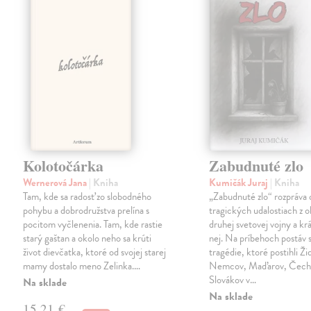
Kolotočárka
Zabudnuté zlo
Wernerová Jana
| Kniha
Kumičák Juraj
| Kniha
Tam, kde sa radosť zo slobodného
„Zabudnuté zlo“ rozpráva 
pohybu a dobrodružstva prelína s
tragických udalostiach z 
pocitom vyčlenenia. Tam, kde rastie
druhej svetovej vojny a kr
starý gaštan a okolo neho sa krúti
nej. Na príbehoch postáv s
život dievčatka, ktoré od svojej starej
tragédie, ktoré postihli Ži
mamy dostalo meno Zelinka.…
Nemcov, Maďarov, Čecho
Slovákov v…
Na sklade
Na sklade
15,21 €