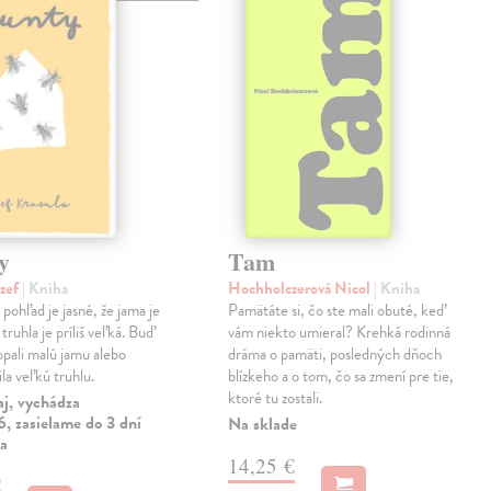
y
Tam
ozef
| Kniha
Hochholczerová Nicol
| Kniha
pohľad je jasné, že jama je
Pamätáte si, čo ste mali obuté, keď
truhla je príliš veľká. Buď
vám niekto umieral? Krehká rodinná
opali malú jamu alebo
dráma o pamäti, posledných dňoch
la veľkú truhlu.
blízkeho a o tom, čo sa zmení pre tie,
ktoré tu zostali.
aj, vychádza
, zasielame do 3 dní
Na sklade
ia
14,25 €
€