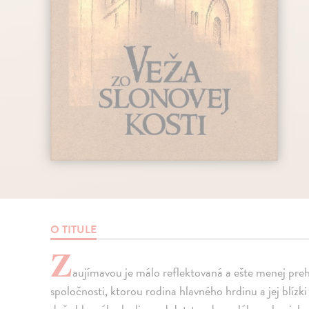
O TITULE
Z
aujímavou je málo reflektovaná a ešte menej preh
spoločnosti, ktorou rodina hlavného hrdinu a jej blízk