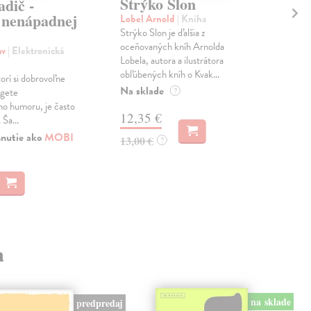
Strýko Slon
Sl
dič -
sa
 nenápadnej
Lobel Arnold
| Kniha
Strýko Slon je ďalšia z
Vla
oceňovaných kníh Arnolda
,,… 
av
| Elektronická
Lobela, autora a ilustrátora
hľad
obľúbených kníh o Kvak...
naoz
orí si dobrovoľne
Na sklade
Zas
 gete
?
o humoru, je často
12,35 €
 Ša...
15
hnutie ako
MOBI
13,00 €
?
a
na sklade
predpredaj