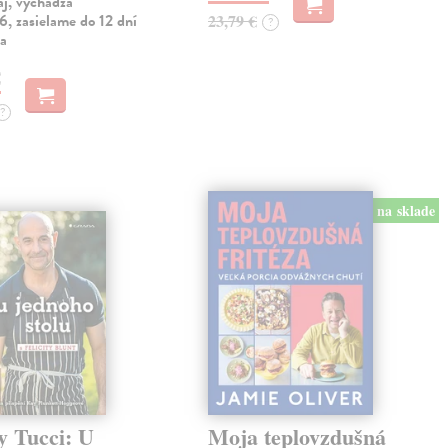
aj, vychádza
, zasielame do 12 dní
23,79 €
?
ia
€
?
na sklade
y Tucci: U
Moja teplovzdušná