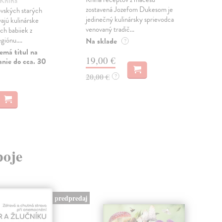
 Kniha
Van
zostavená Jozefom Dukesom je
vských starých
Kuch
jedinečný kulinársky sprievodca
jú kulinárske
ruká
venovaný tradič...
ch babiiek z
1914
iónu....
S...
Na sklade
?
emá titul na
Do 
19,00 €
anie do cca. 30
14
20,00 €
?
14,
poje
predpredaj