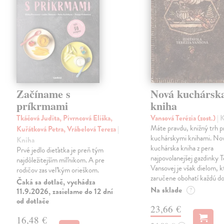
Začíname s
Nová kuchársk
príkrmami
kniha
Tkáčová Judita, Pivrncová Eliška,
Vansová Terézia (zost.)
| 
Máte pravdu, knižný trh 
Kuřátková Petra, Vrábelová Tereza
|
kuchárskymi knihami. No
Kniha
kuchárska kniha z pera
Prvé jedlo dieťatka je preň tým
najpovolanejšej gazdinky T
najdôležitejším míľnikom. A pre
Vansovej je však dielom, k
rodičov zas veľkým orieškom.
zaručene obohatí každú d
Čaká sa dotlač, vychádza
Na sklade
11.9.2026, zasielame do 12 dní
?
od dotlače
23,66 €
16,48 €