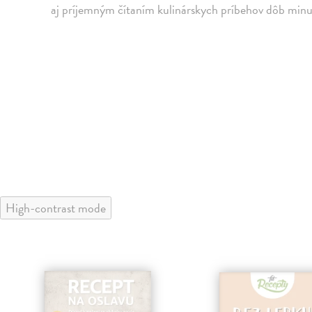
aj príjemným čítaním kulinárskych príbehov dôb minu
High-contrast mode
klade