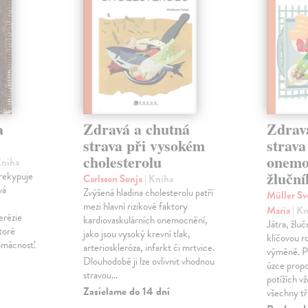
a
Zdravá a chutná
Zdrav
strava při vysokém
strava
cholesterolu
onemo
Kniha
žlučn
prekypuje
Carlsson Sonja
| Kniha
vá
Zvýšená hladina cholesterolu patří
Müller S
mezi hlavní rizikové faktory
Maria
| K
erézie
kardiovaskulárních onemocnění,
Játra, žlučn
toré
jako jsou vysoký krevní tlak,
klíčovou ro
omácnosť.
arterioskleróza, infarkt či mrtvice.
výměně. Pr
Dlouhodobě ji lze ovlivnit vhodnou
úzce propo
stravou…
potížích v
Zasielame do 14 dní
všechny tř