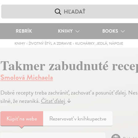
REBRÍK
KNIHY
BOOKS
KNIHY
-
ŽIVOTNÝ ŠTÝL A ZDRAVIE
-
KUCHÁRKY, JEDLÁ, NÁPOJE
Takmer zabudnuté rece
Smolová Michaela
Dobré recepty treba zachrániť, zachovať a posunúť ďalej. Nesú
silné, že nezaniká.
Čítať ďalej
↓
Kúpiť
na webe
Rezervovať v kníhkupectve