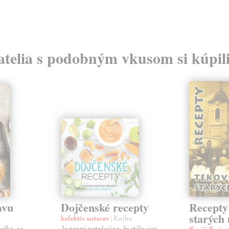
atelia s podobným vkusom si kúpili
avu
Dojčenské recepty
Recepty
starých
kolektív autorov
| Kniha
ařka, se
Je naozaj potešujúce, že stále viac