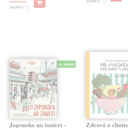
24,90 €
?
16,99 €
?
na sklade
Japonsko na tanieri -
Zdravá a chutn