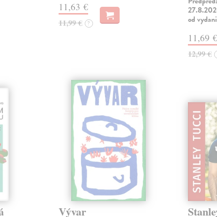
Predpred
11,63 €
27.8.2026
od vydan
11,99 €
?
11,69 
12,99 €
á
Vývar
Stanle