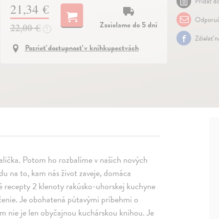
Pridať do
21,34 €
Odporuč
Zasielame do 5 dní
22,00 €
?
Zdielať 
Pozrieť dostupnosť v kníhkupectvách
alička. Potom ho rozbalíme v našich nových
du na to, kam nás život zaveje, domáca
é recepty 2 klenoty rakúsko-uhorskej kuchyne
pečenie. Je obohatená pútavými príbehmi o
m nie je len obyčajnou kuchárskou knihou. Je