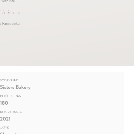
 wishlistu
iť známemu
na Facebooku
VYDAVATEĽ
Sisters Bakery
POČET STRÁN
180
ROK VYDANIA
2021
JAZYK