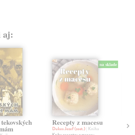
 aj:
na sklade
 tekovských
Recepty z macesu
Re
 mám
ma
Dukes Jozef (zost.)
| Kniha
Kniha receptov z macesu