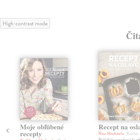
High-contrast mode
Čit
klade
Moje obľúbené
Recept na osl
recepty
Rau Michaela
| Kniha
e
Pořádně vypečená kuch