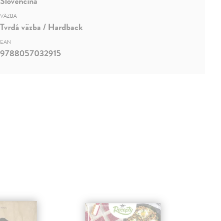
Slovenčina
VÄZBA
Tvrdá väzba / Hardback
EAN
9788057032915