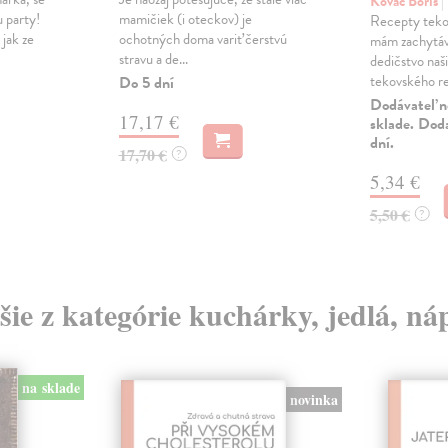
Kováč Boris
|
 party!
mamičiek (i oteckov) je
Recepty teko
 jak ze
ochotných doma variť čerstvú
mám zachytáva
stravu a de...
dedičstvo naši
tekovského reg
Do 5 dní
Dodávateľ n
17,17 €
sklade. Dod
dní.
17,70 €
?
5,34 €
5,50 €
?
šie z kategórie kuchárky, jedlá, ná
na sklade
novinka