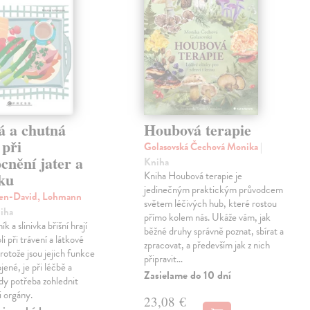
á a chutná
Houbová terapie
 při
Golasovská Čechová Monika
|
cnění jater a
Kniha
íku
Kniha Houbová terapie je
jedinečným praktickým průvodcem
ven-David, Lohmann
světem léčivých hub, které rostou
niha
přímo kolem nás. Ukáže vám, jak
ík a slinivka břišní hrají
běžné druhy správně poznat, sbírat a
li při trávení a látkové
zpracovat, a především jak z nich
otože jsou jejich funkce
připravit…
jené, je při léčbě a
Zasielame do 10 dní
ždy potřeba zohlednit
i orgány.
23,08 €