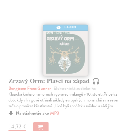
E-AUDIO
Zrzavý Orm: Plavci na západ
Bengtsson Frans Gunnar
| Elektronická audiokniha
Klasická kniha o námořních výpravách vikingů v 10. století.Příběh z
dob, kdy vikingové otřásali základy evropských monarchií a na sever
začalo pronikat křesťanství. „Lidé byli zpočátku zvědavi a rádi jim…
Na stiahnutie ako
MP3
14,72 €