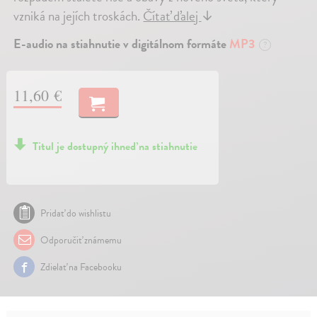
vzniká na jejích troskách.
Čítať ďalej
↓
E-audio na stiahnutie v digitálnom formáte
MP3
?
11,60 €
Titul je dostupný ihneď na stiahnutie
Pridať do wishlistu
Odporučiť známemu
Zdielať na Facebooku