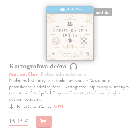
E-AUDIO
novinka
Kartografova dcéra
Marchant Clare
| Elektronická audiokniha
Nádherný historický príbeh odohrávajúci sa v 16. storočí o
pozoruhodnej a odvážnej žene – kartografke, inšpirovaný skutočnými
udalosťami. A tiež príbeh ženy zo súčasnosti, ktorá zo zatajeným
dychom objavuje…
Na stiahnutie ako
MP3
15,45 €