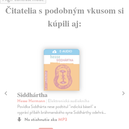
Čitatelia s podobným vkusom si
kúpili aj:
E-AUDIO
Siddhártha
K
Hesse Hermann
| Elektronická audiokniha
Ry
Povídka Siddhárta nese podtitul "indická báseň" a
Jak
vypráví příběh bráhmanského syna Siddhárthy odehrá...
kon
Hey
Na stiahnutie ako
MP3