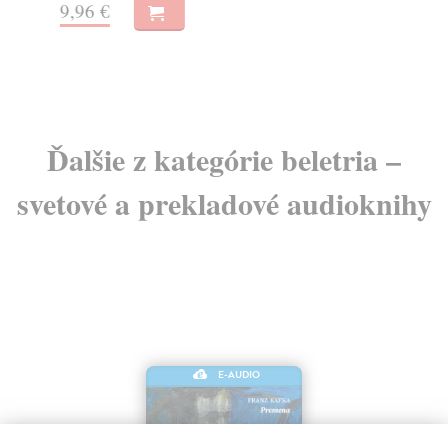
9,96 €
11
Ďalšie z kategórie beletria –
svetové a prekladové audioknihy
E-AUDIO