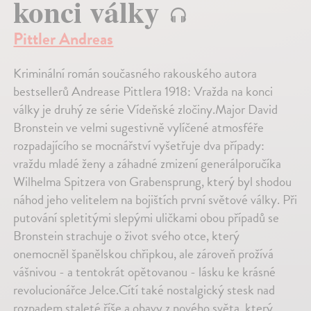
konci války
Pittler Andreas
Kriminální román současného rakouského autora
bestsellerů Andrease Pittlera 1918: Vražda na konci
války je druhý ze série Vídeňské zločiny.Major David
Bronstein ve velmi sugestivně vylíčené atmosféře
rozpadajícího se mocnářství vyšetřuje dva případy:
vraždu mladé ženy a záhadné zmizení generálporučíka
Wilhelma Spitzera von Grabensprung, který byl shodou
náhod jeho velitelem na bojištích první světové války. Při
putování spletitými slepými uličkami obou případů se
Bronstein strachuje o život svého otce, který
onemocněl španělskou chřipkou, ale zároveň prožívá
vášnivou - a tentokrát opětovanou - lásku ke krásné
revolucionářce Jelce.Cítí také nostalgický stesk nad
rozpadem staleté říše a obavy z nového světa, který