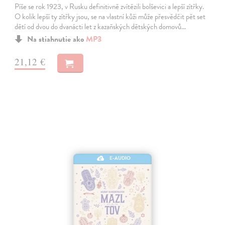
Píše se rok 1923, v Rusku definitivně zvítězili bolševici a lepší zítřky.
O kolik lepší ty zítřky jsou, se na vlastní kůži může přesvědčit pět set
dětí od dvou do dvanácti let z kazaňských dětských domovů…
Na stiahnutie ako
MP3
21,12 €
E-AUDIO