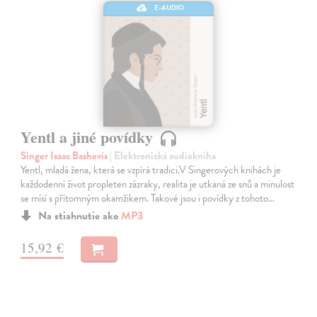
E-AUDIO
Yentl a jiné povídky
Singer Isaac Bashevis
| Elektronická audiokniha
Yentl, mladá žena, která se vzpírá tradici.V Singerových knihách je
každodenní život propleten zázraky, realita je utkaná ze snů a minulost
se mísí s přítomným okamžikem. Takové jsou i povídky z tohoto…
Na stiahnutie ako
MP3
15,92 €