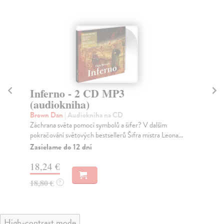
Inferno - 2 CD MP3
S
(audiokniha)
(
Brown Dan
| Audiokniha na CD
He
Záchrana světa pomocí symbolů a šifer? V dalším
Pov
pokračování světových bestsellerů Šifra mistra Leona...
vyp
Zasielame do 12 dní
Za
18,24 €
13
18,80 €
14
?
High-contrast mode