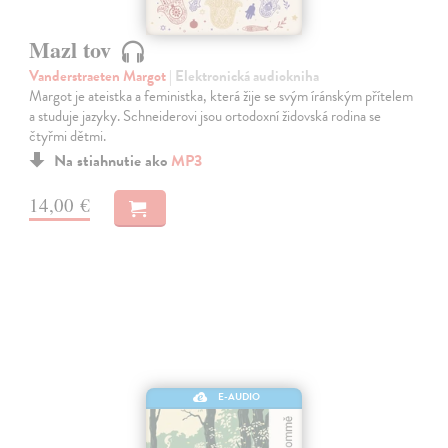
Mazl tov
Vanderstraeten Margot
| Elektronická audiokniha
Margot je ateistka a feministka, která žije se svým íránským přítelem
a studuje jazyky. Schneiderovi jsou ortodoxní židovská rodina se
čtyřmi dětmi.
Na stiahnutie ako
MP3
14,00 €
E-AUDIO