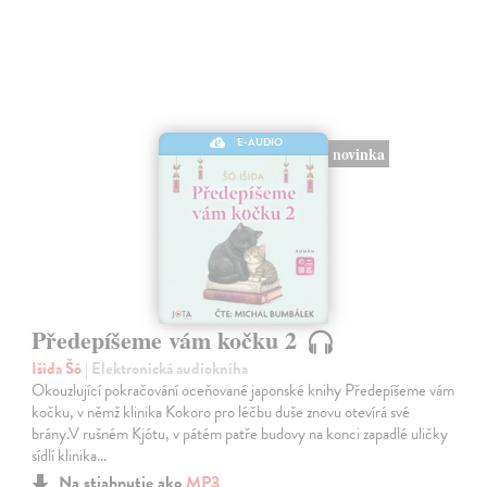
E-AUDIO
novinka
Předepíšeme vám kočku 2
Išida Šó
| Elektronická audiokniha
Okouzlující pokračování oceňované japonské knihy Předepíšeme vám
kočku, v němž klinika Kokoro pro léčbu duše znovu otevírá své
brány.V rušném Kjótu, v pátém patře budovy na konci zapadlé uličky
sídlí klinika…
Na stiahnutie ako
MP3