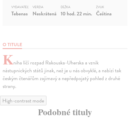
VYDAVATEĽ
VERZIA
DĹŽKA
ZVUK
Tebenas
Neskrátená
10 hod. 22 min.
Čeština
O TITULE
K
niha líčí rozpad Rakouska-Uherska a vznik
nástupnických států jinak, než je u nás obvyklé, a nabízí tak
českým čtenářům zajímavý a nepředpojatý pohled z druhé
strany.
High-contrast mode
Podobné tituly