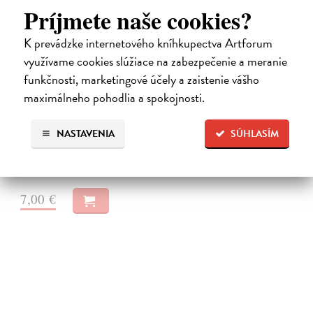
Príjmete naše cookies?
K prevádzke internetového kníhkupectva Artforum
využívame cookies slúžiace na zabezpečenie a meranie
Premena
funkčnosti, marketingové účely a zaistenie vášho
Franz Kafka
| Elektronická audiokniha
maximálneho pohodlia a spokojnosti.
Notoricky známa poviedka Franza Kafku z roku 1915, v ktorej sa
obchodný cestujúci Gregor Samsa jedného rána prebudí v posteli ako
NASTAVENIA
SÚHLASÍM
„odporný hmyz“.Je to príbeh premeny bez zľutovania či prílišného
súcitu…
Na stiahnutie ako
MP3
7,00 €