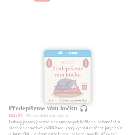
E-AUDIO
Předepíšeme vám kočku
Išida Šó
| Elektronická audiokniha
Laskavý japonský bestseller o sametových kožíšcích, nekonečném
předení a opravdové kočičí lásce, který vychází ve třiceti jazycích.V
rušném Kjótu, v pátém patře budovy na konci zapadlé uličky sídlí