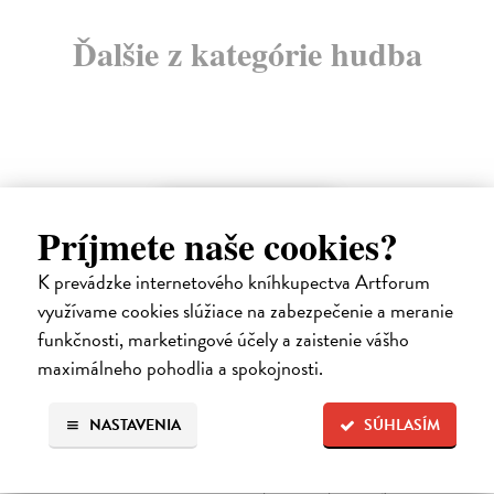
Ďalšie z kategórie hudba
Príjmete naše cookies?
na sklade
K prevádzke internetového kníhkupectva Artforum
využívame cookies slúžiace na zabezpečenie a meranie
funkčnosti, marketingové účely a zaistenie vášho
maximálneho pohodlia a spokojnosti.
The Breathing Earth - CD
Waking Vision
| Hudba
NASTAVENIA
SÚHLASÍM
Dlhých sedemnásť rokov museli čakať fanúšikovia kultového
zoskupenia Waking Vision na nový album. Gitarista a skladateľ John
Shannon a bubeník Martin Valihora, spolužiaci z prestížnej Berklee