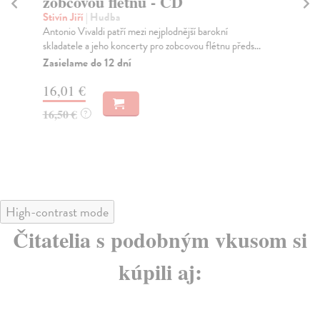
zobcovou flétnu - CD
To
Bra
Stivín Jiří
| Hudba
pra
Antonio Vivaldi patří mezi nejplodnější barokní
skladatele a jeho koncerty pro zobcovou flétnu předs...
Na
Zasielame do 12 dní
25
16,01 €
16,50 €
?
High-contrast mode
Čitatelia s podobným vkusom si
kúpili aj: