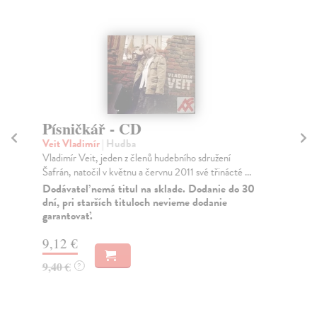
Písničkář - CD
R
Veit Vladimír
| Hudba
Vei
Vladimír Veit, jeden z členů hudebního sdružení
Vla
Šafrán, natočil v květnu a červnu 2011 své třinácté ...
kar
Dodávateľ nemá titul na sklade. Dodanie do 30
Za
dní, pri starších tituloch nevieme dodanie
garantovať.
9,
9,
9,12 €
9,40 €
?