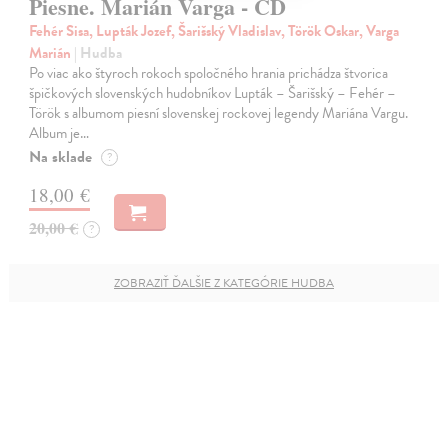
Piesne. Marián Varga - CD
Fehér Sisa, Lupták Jozef, Šarišský Vladislav, Török Oskar, Varga
Marián
| Hudba
Po viac ako štyroch rokoch spoločného hrania prichádza štvorica
špičkových slovenských hudobníkov Lupták – Šarišský – Fehér –
Török s albumom piesní slovenskej rockovej legendy Mariána Vargu.
Album je…
Na sklade
?
18,00 €
20,00 €
?
ZOBRAZIŤ ĎALŠIE Z KATEGÓRIE HUDBA