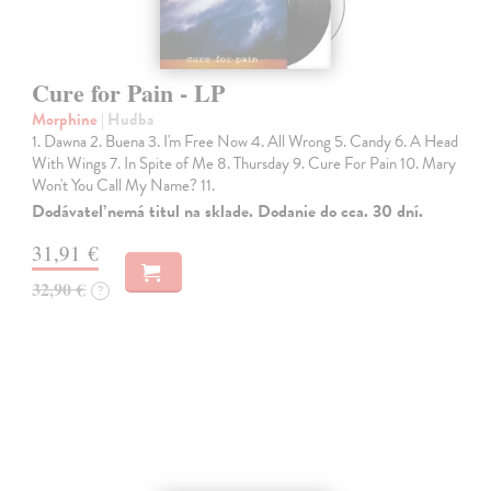
Cure for Pain - LP
Morphine
| Hudba
1. Dawna 2. Buena 3. I'm Free Now 4. All Wrong 5. Candy 6. A Head
With Wings 7. In Spite of Me 8. Thursday 9. Cure For Pain 10. Mary
Won't You Call My Name? 11.
Dodávateľ nemá titul na sklade. Dodanie do cca. 30 dní.
31,91 €
32,90 €
?