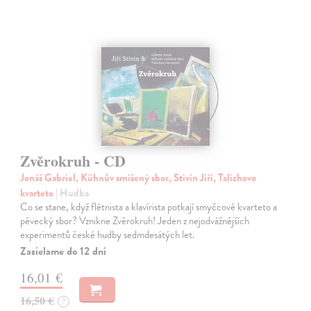
Zvěrokruh - CD
Jonáš Gabriel, Kühnův smíšený sbor, Stivín Jiří, Talichovo
kvarteto
| Hudba
Co se stane, když flétnista a klavírista potkají smyčcové kvarteto a
pěvecký sbor? Vznikne Zvěrokruh! Jeden z nejodvážnějších
experimentů české hudby sedmdesátých let.
Zasielame do 12 dní
16,01 €
16,50 €
?