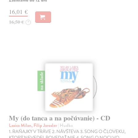
Zasielame do 12 dní
16,01 €
16,50 €
?
na sklade
My (do tanca a na počúvanie) - CD
Lasica Milan, Filip Jaroslav
| Hudba
1. RAŇAJKY V TRÁVE 2. NÁVŠTEVA 3. SONG O ČLOVEKU,
KTORÝ NEVEDEL POVEDAŤ NIE 4. SONG O NOCI VO