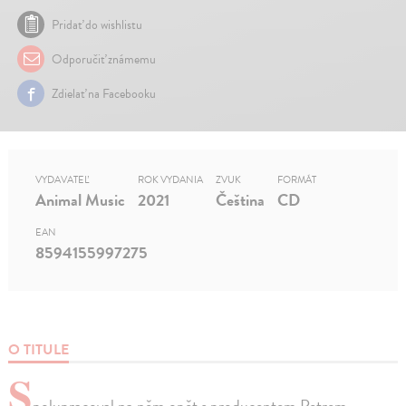
Pridať do wishlistu
Odporučiť známemu
Zdielať na Facebooku
VYDAVATEĽ
ROK VYDANIA
ZVUK
FORMÁT
Animal Music
2021
Čeština
CD
EAN
8594155997275
O TITULE
S
polupracoval na něm opět s producentem Petrem