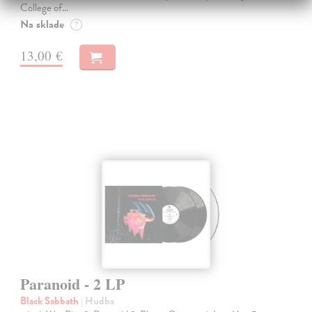
College of…
Na sklade
?
13,00 €
Paranoid - 2 LP
Black Sabbath
| Hudba