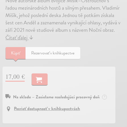
Nové autorské album dvojice Mišík–Ostrouchov s
řadou mezinárodních hostů a silným přesahem. Vladimír
Mišík, jehož poslední deska Jednou tě potkám získala
šest cen Anděl a zaznamenala vynikající ohlasy, vydává v
září 2021 nové studiové album s názvem Noční obraz.
Čítať ďalej
↓
Kúpiť
Rezervovať v kníhkupectve
17,00 €
Na sklade – Zasielame nasledujúci pracovný deň
?
Pozrieť dostupnosť v kníhkupectvách