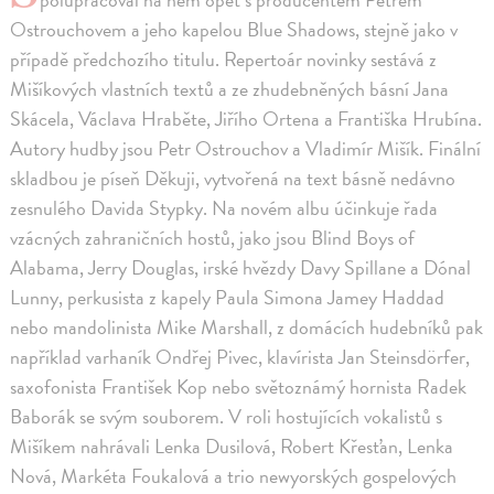
Ostrouchovem a jeho kapelou Blue Shadows, stejně jako v
případě předchozího titulu. Repertoár novinky sestává z
Mišíkových vlastních textů a ze zhudebněných básní Jana
Skácela, Václava Hraběte, Jiřího Ortena a Františka Hrubína.
Autory hudby jsou Petr Ostrouchov a Vladimír Mišík. Finální
skladbou je píseň Děkuji, vytvořená na text básně nedávno
zesnulého Davida Stypky. Na novém albu účinkuje řada
vzácných zahraničních hostů, jako jsou Blind Boys of
Alabama, Jerry Douglas, irské hvězdy Davy Spillane a Dónal
Lunny, perkusista z kapely Paula Simona Jamey Haddad
nebo mandolinista Mike Marshall, z domácích hudebníků pak
například varhaník Ondřej Pivec, klavírista Jan Steinsdörfer,
saxofonista František Kop nebo světoznámý hornista Radek
Baborák se svým souborem. V roli hostujících vokalistů s
Mišíkem nahrávali Lenka Dusilová, Robert Křesťan, Lenka
Nová, Markéta Foukalová a trio newyorských gospelových