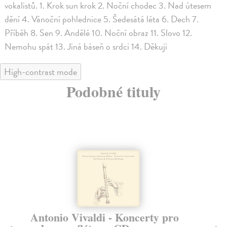
vokalistů. 1. Krok sun krok 2. Noční chodec 3. Nad útesem
dění 4. Vánoční pohlednice 5. Šedesátá léta 6. Dech 7.
Příběh 8. Sen 9. Andělé 10. Noční obraz 11. Slovo 12.
Nemohu spát 13. Jiná báseň o srdci 14. Děkuji
High-contrast mode
Podobné tituly
Antonio Vivaldi - Koncerty pro
Be