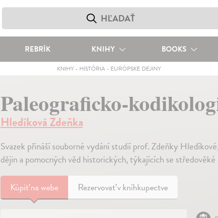
REBRÍK
KNIHY
BOOKS
KNIHY
-
HISTÓRIA
-
EURÓPSKE DEJINY
Paleograficko-kodikolog
Hledíková Zdeňka
Svazek přináší souborné vydání studií prof. Zdeňky Hledíkové,
dějin a pomocných věd historických, týkajících se středověké 
Kúpiť
na webe
Rezervovať v kníhkupectve