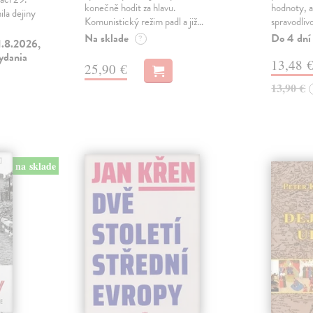
konečně hodit za hlavu.
hodnoty, a
la dejiny
Komunistický režim padl a již…
spravodliv
Na sklade
Do 4 dní
?
1.8.2026,
vydania
13,48 
25,90 €
13,90 €
na sklade