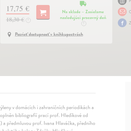
P
17,75 €
Na sklade – Zasielame
O
nasledujúci pracovný deň
18,30 €
?
Z
?
Pozrieť dostupnosť v kníhkupectvách
ptýleny v domácích i zahraničních periodikách a
plněn bibliografií prací prof. Hledíkové od
ie) a předmluvou prof. Ivana Hlaváčka, předního
ouholetého kolegy Zdeňky Hledíkové.