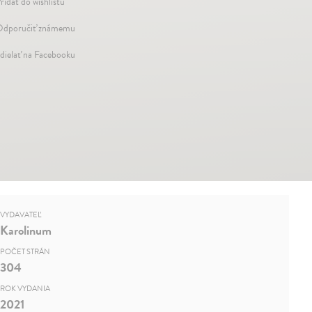
ridať do wishlistu
dporučiť známemu
dielať na Facebooku
VYDAVATEĽ
Karolinum
POČET STRÁN
304
ROK VYDANIA
2021