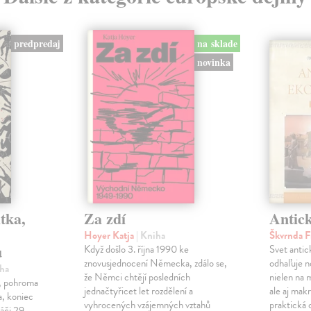
predpredaj
na sklade
novinka
tka,
Za zdí
Antic
Hoyer Katja
| Kniha
Škvrnda F
u
Když došlo 3. října 1990 ke
Svet anti
znovusjednocení Německa, zdálo se,
odhaľuje n
iha
že Němci chtějí posledních
nielen na 
ľ, pohroma
jednačtyřicet let rozdělení a
ale aj makr
a, koniec
vyhrocených vzájemných vztahů
praktická 
áči 29.