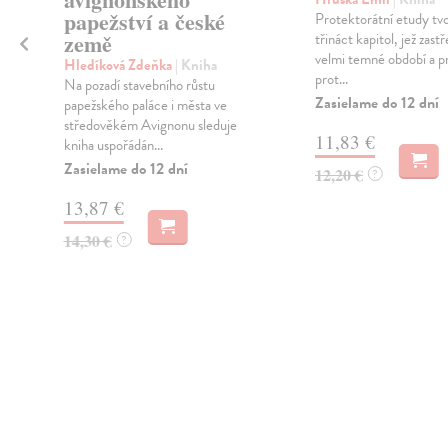
papežství a české
Protektorátní etudy tv
země
třináct kapitol, jež zast
velmi temné období a p
Hledíková Zdeňka
| Kniha
prot...
Na pozadí stavebního růstu
Zasielame do 12 dní
papežského paláce i města ve
středověkém Avignonu sleduje
11,83 €
kniha uspořádán...
Zasielame do 12 dní
12,20 €
?
13,87 €
14,30 €
?