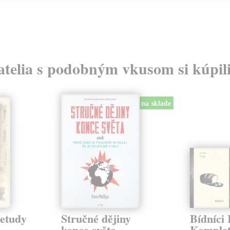
atelia s podobným vkusom si kúpili
na sklade
 etudy
Stručné dějiny
Bídníci I
konce světa
Komple