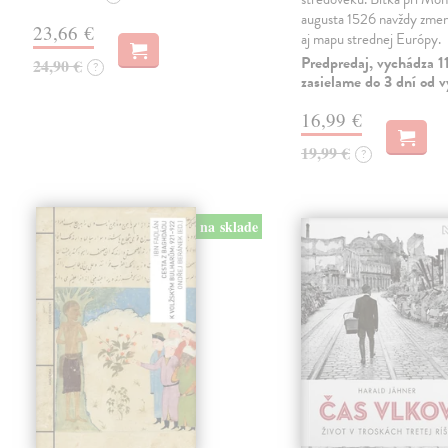
augusta 1526 navždy zmeni
23,66 €
aj mapu strednej Európy.
Predpredaj, vychádza 1
24,90 €
?
zasielame do 3 dní od 
16,99 €
19,99 €
?
na sklade