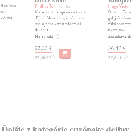
oří celkem
Phillips Tom
| Kniha
Hugo Victor
řešuje
Máte pocit, že žijeme na konci
Bídníci I Pří
rostředí
dějin? Zdá se vám, že všechno
galejníka Jean
hoří a jedna katastrofa střídá
získá bohatstv
druhou?
života se...
Na sklade
Zasielame d
?
22,23 €
36,47 €
23,40 €
37,60 €
?
?
Ďalšie z kategórie európske dejiny