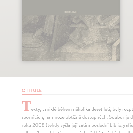
O TITULE
T
exty, vzniklé během několika desetiletí, byly roz
sbornících, namnoze obtížně dostupných. Soubor je do
roku 2008 (tehdy vyšla její zatím poslední bibliograf
odborníka v oblasti pomocných věd historických a dl