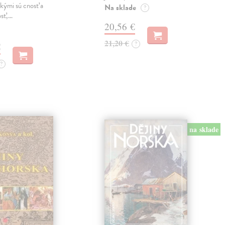
kými sú cnosť a
Na sklade
?
osť,…
20,56 €
21,20 €
?
€
?
na sklade