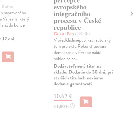
evropského
Zap
| Kniha
integračního
žen.
běh napraveného
málo
procesu v České
a Valjeana, který
na ..
í a až do konce
republice
Zas
Guasti Petra
| Kniha
o 12 dní
V předkládanépublikaci autorský
15
tým projektu Rekonstituování
demokracie v Evropě nabízí
15,
pohled na pr...
Dodávateľ nemá titul na
sklade. Dodanie do 30 dní, pri
starších tituloch nevieme
dodanie garantovať.
10,67 €
11,00 €
?