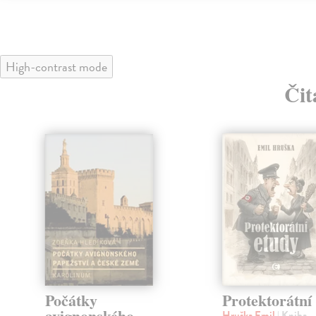
High-contrast mode
Čit
klade
Počátky
Protektorátní
avignonského
Hruška Emil
| Kniha