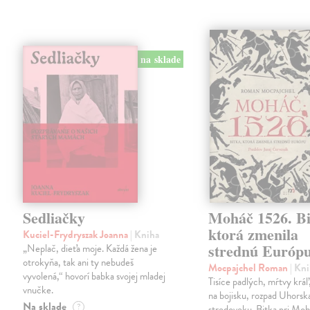
na sklade
Sedliačky
Moháč 1526. Bi
ktorá zmenila
Kuciel-Frydryszak Joanna
| Kniha
strednú Európ
„Neplač, dieťa moje. Každá žena je
otrokyňa, tak ani ty nebudeš
Mocpajchel Roman
| Kn
vyvolená,“ hovorí babka svojej mladej
Tisíce padlých, mŕtvy krá
vnučke.
na bojisku, rozpad Uhorsk
Na sklade
?
stredoveku. Bitka pri Moh