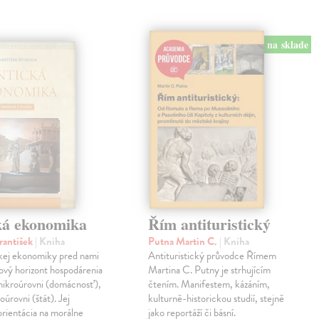
na sklade
ká ekonomika
Řím antituristický
rantišek
| Kniha
Putna Martin C.
| Kniha
ckej ekonomiky pred nami
Antituristický průvodce Římem
ový horizont hospodárenia
Martina C. Putny je strhujícím
mikroúrovni (domácnosť),
čtením. Manifestem, kázáním,
oúrovni (štát). Jej
kulturně-historickou studií, stejně
orientácia na morálne
jako reportáží či básní.