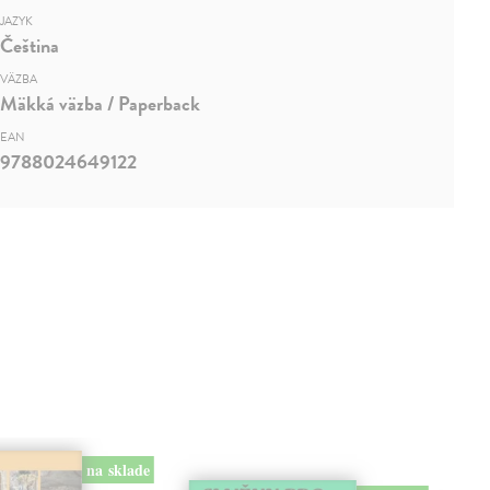
JAZYK
Čeština
VÄZBA
Mäkká väzba / Paperback
EAN
9788024649122
na sklade