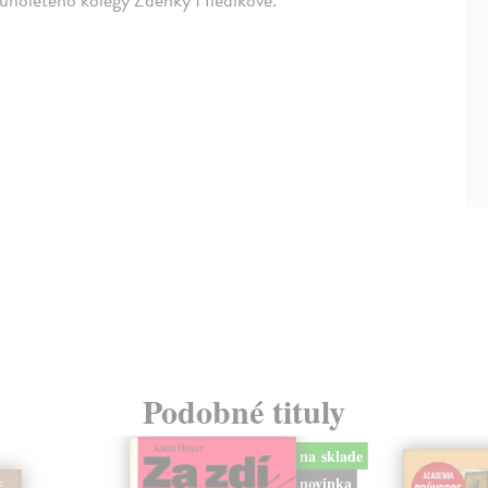
Podobné tituly
na sklade
novinka