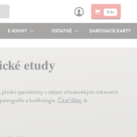
0 ks
E-KNIHY
OSTATNÉ
DAROVACIE KARTY
ické etudy
 přední specialistky v oblasti středověkých církevních
paleografie a kodikologie.
Čítať ďalej
↓