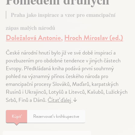
Praha jako inspirace a vzor pro emancipační
zápas malých národů
Doležalová Antonie
,
Hroch Miroslav (ed.)
České národní hnutí bylo již ve své době inspirací a
povzbuzením pro obdobné tendence v jiných částech
Evropy. Předkládaná kniha podává první souhrnný
pohled na významný přínos českého národa pro
emancipační procesy Slováků, Maďarů, karpatských
Rusínů i Ukrajinců, Lotyšů a Litevců, Kašubů, Lužických
Srbů, Finů a Dánů.
Čítať ďalej
↓
Kúpiť
Rezervovať v kníhkupectve