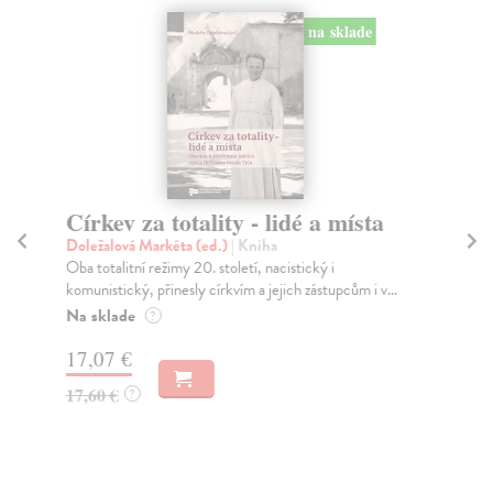
na sklade
Církev za totality - lidé a místa
Ve
Doležalová Markéta (ed.)
| Kniha
Dol
Oba totalitní režimy 20. století, nacistický i
Po 
komunistický, přinesly církvím a jejich zástupcům i v...
Kon
Na sklade
Za
?
17,07 €
18
17,60 €
19
?