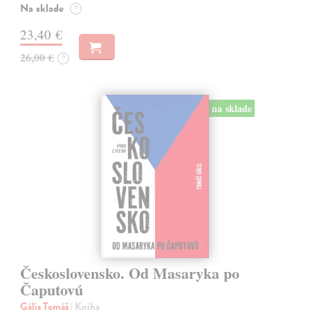
Na sklade
?
23,40 €
26,00 €
?
na sklade
Československo. Od Masaryka po
Čaputovú
Gális Tomáš
| Kniha