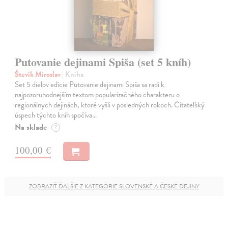
Putovanie dejinami Spiša (set 5 kníh)
Števík Miroslav
| Kniha
Set 5 dielov edície Putovanie dejinami Spiša sa radí k
najpozoruhodnejším textom popularizačného charakteru o
regionálnych dejinách, ktoré vyšli v posledných rokoch. Čitateľský
úspech týchto kníh spočíva…
Na sklade
?
100,00 €
ZOBRAZIŤ ĎALŠIE Z KATEGÓRIE SLOVENSKÉ A ČESKÉ DEJINY