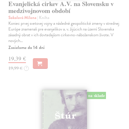
Evanjelická cirkev A.V. na Slovensku v
medzivojnovom období
Sokolová Milena
| Kniha
Koniec prvej svetovej vojny a následné geopolitické zmeny v strednej
Európe znamenali pre evanjelikov a. v. žijúcich na území Slovenska
zásadný obrat v ich dovtedajšom cirkevno-náboženskom živote. V
nových…
Zasielame do 14 dní
19,39 €
19,99 €
?
na sklade