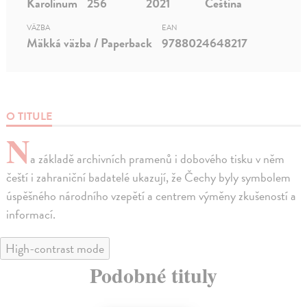
Karolinum
256
2021
Čeština
VÄZBA
EAN
Mäkká väzba / Paperback
9788024648217
O TITULE
N
a základě archivních pramenů i dobového tisku v něm
čeští i zahraniční badatelé ukazují, že Čechy byly symbolem
úspěšného národního vzepětí a centrem výměny zkušeností a
informací.
High-contrast mode
Podobné tituly