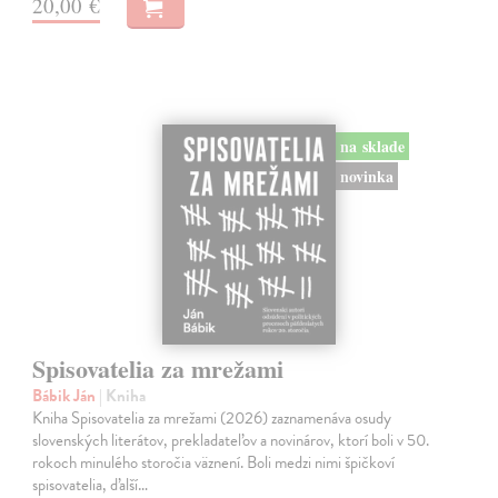
20,00 €
na sklade
novinka
Spisovatelia za mrežami
Bábik Ján
| Kniha
Kniha Spisovatelia za mrežami (2026) zaznamenáva osudy
slovenských literátov, prekladateľov a novinárov, ktorí boli v 50.
rokoch minulého storočia väznení. Boli medzi nimi špičkoví
spisovatelia, ďalší…