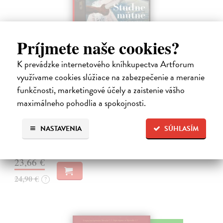
Príjmete naše cookies?
K prevádzke internetového kníhkupectva Artforum
využívame cookies slúžiace na zabezpečenie a meranie
Studne mútne
funkčnosti, marketingové účely a zaistenie vášho
Getting Peter
| Kniha
maximálneho pohodlia a spokojnosti.
Sú ikonickými postavami našej kultúry. Postavili im sochy a
pomenovali po nich ulice, majú svoje nespochybniteľné miesto v
lexikónoch literatúry aj učebniciach, slovenské moderné umenie sa
NASTAVENIA
SÚHLASÍM
bez nich nedá…
Na sklade
?
23,66 €
24,90 €
?