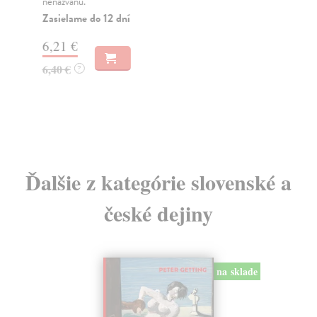
nenazvánu.
tra
Zasielame do 12 dní
Za
6,21 €
13
6,40 €
14
?
Ďalšie z kategórie slovenské a
české dejiny
na sklade