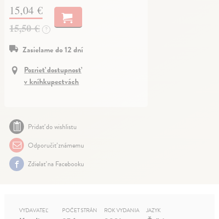
15,04 €
15,50 €
?
Zasielame do 12 dní
Pozrieť dostupnosť
v kníhkupectvách
Pridať do wishlistu
Odporučiť známemu
Zdielať na Facebooku
VYDAVATEĽ
POČET STRÁN
ROK VYDANIA
JAZYK