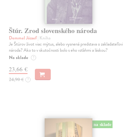
Štúr. Zrod slovenského národa
Demmel József
| Kniha
Je Štúrov život viac mýtus, alebo vysnená predstava o zakladateľovi
národa? Ako to v skutočnosti bolo s eho vzťahmi a láskou?
Na sklade
?
23,66 €
24,90 €
?
na sklade