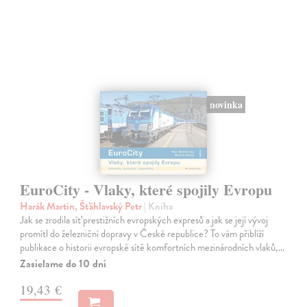
novinka
EuroCity - Vlaky, které spojily Evropu
Harák Martin, Šťáhlavský Petr
| Kniha
Jak se zrodila síť prestižních evropských expresů a jak se její vývoj
promítl do železniční dopravy v České republice? To vám přiblíží
publikace o historii evropské sítě komfortních mezinárodních vlaků,…
Zasielame do 10 dní
19,43 €