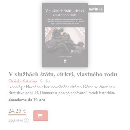
novinka
V službách štátu, cirkvi, vlastného rodu
Orviská Katarína
| Kniha
Ikonológia hlavného a korunovačného oltára v Dóme sv. Martina v
Bratislave od G. R. Donnera a jeho objednávateľ Imrich Esterházi.
Zasielame do 14 dní
24,25 €
25,00 €
?