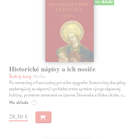
na sklade
Historické nápisy a ich nosiče
Šedivý Juraj
| Kniha
Po nemeckej a francúzskej príručke epigrafie (historickej disciplíny
zaoberajúcej sa nápismi) vychádza tretia syntéza vývoja nápisovej
kultúry, primárne zameraná na územie Slovenska a blízke okolie, s…
Na sklade
?
28,30 €