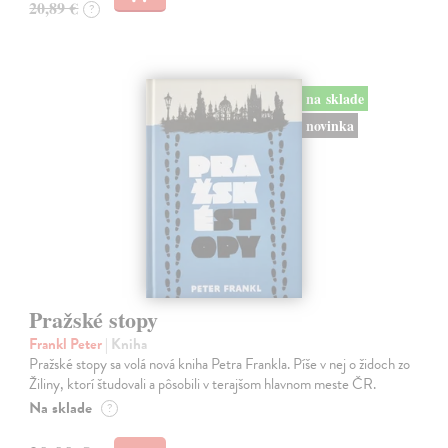
20,89 €
?
na sklade
novinka
Pražské stopy
Frankl Peter
| Kniha
Pražské stopy sa volá nová kniha Petra Frankla. Píše v nej o židoch zo
Žiliny, ktorí študovali a pôsobili v terajšom hlavnom meste ČR.
Na sklade
?