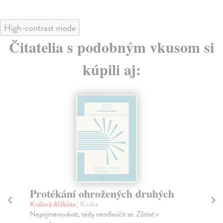
High-contrast mode
Čitatelia s podobným vkusom si
kúpili aj:
Protékání ohrožených druhých
P
Králová Alžběta
| Kniha
Car
Nepojmenovávat, tedy neodloučit se. Zůstat v
Rom