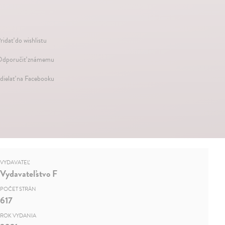
ridať do wishlistu
dporučiť známemu
dielať na Facebooku
VYDAVATEĽ
Vydavateľstvo F
POČET STRÁN
617
ROK VYDANIA