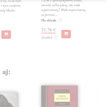
Čo ak k spokojnejšiemu životu
ko to, čo sa nám
V te
nevedú veľké plány, ale malé
čo s tým urobíme.
ren
experimenty? Malé experimenty
kedy hlboko
výst
sú jemnou ...
chro
Na sklade
Na 
?
21,76 €
23
22,90 €
?
24,
 aj: