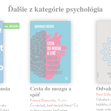
Ďalšie z kategórie psychológia
na sklade
musia
Cesta do mozgu a
Odvah
späť
Paul Gilb
Odvaha k s
Fričová Dominika
| Kniha
každého, k
ú ako
Čo nás bolí, keď nás bolí hlava? Čo
mysli, zvlá
iľudské
sa deje v mozgu, keď spíme,