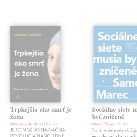
Trpkejšia ako smrť je
Sociálne siete 
žena
byť zničené
Marneros Andreas
| Kniha
Marec Samo
| Kniha
JE TO MOŽNO NAJVÄČŠIA
Sociálne siete nám ubližuj
REVOLÚCIA NAŠICH DNÍ:
jednotlivcom a kazia medz