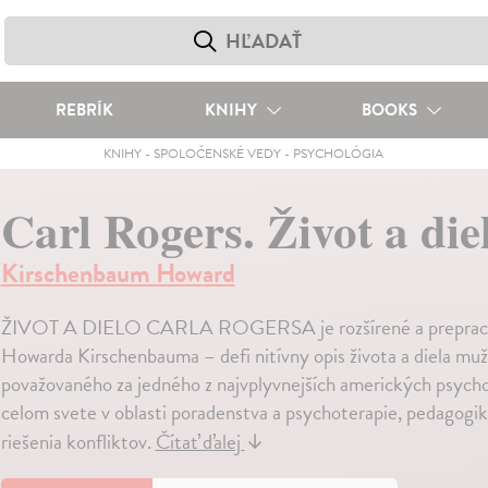
REBRÍK
KNIHY
BOOKS
KNIHY
-
SPOLOČENSKÉ VEDY
-
PSYCHOLÓGIA
Carl Rogers. Život a die
Kirschenbaum Howard
ŽIVOT A DIELO CARLA ROGERSA je rozšírené a prepracova
Howarda Kirschenbauma – defi nitívny opis života a diela m
považovaného za jedného z najvplyvnejších amerických psychol
celom svete v oblasti poradenstva a psychoterapie, pedagogiky
riešenia konfliktov.
Čítať ďalej
↓