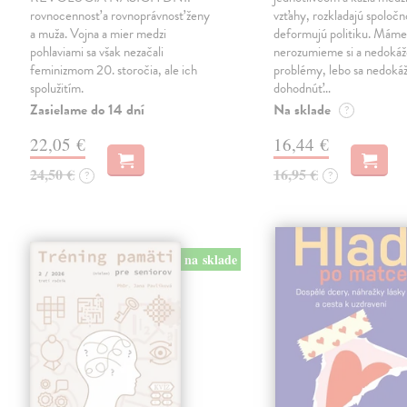
rovnocennosť a rovnoprávnosť ženy
vzťahy, rozkladajú spoločn
a muža. Vojna a mier medzi
deformujú politiku. Máme 
pohlaviami sa však nezačali
nerozumieme si a nedokáž
feminizmom 20. storočia, ale ich
problémy, lebo sa nedok
spolužitím.
dohodnúť…
Zasielame do 14 dní
Na sklade
?
22,05 €
16,44 €
24,50 €
16,95 €
?
?
na sklade