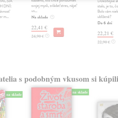
každého, kto chce porozumieť
VÄČŠIA
Dôležitejšie a
svojej mysli, zvládať stres, nájsť
H DNÍ:
stalo, je to, 
vn...
ávnosť
Bolo vám nie
r m...
ublížené?
Na sklade
?
Do 6 dní
22,41 €
22,21 €
24,90 €
?
22,90 €
?
atelia s podobným vkusom si kúpili
na sklade
na sklade