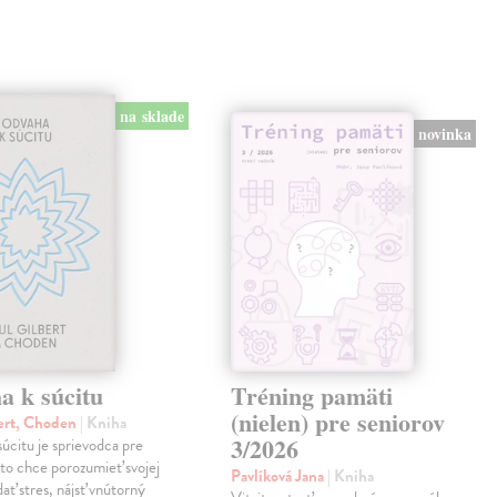
na sklade
novinka
a k súcitu
Tréning pamäti
(nielen) pre seniorov
ert, Choden
| Kniha
3/2026
úcitu je sprievodca pre
to chce porozumieť svojej
Pavlíková Jana
| Kniha
dať stres, nájsť vnútorný