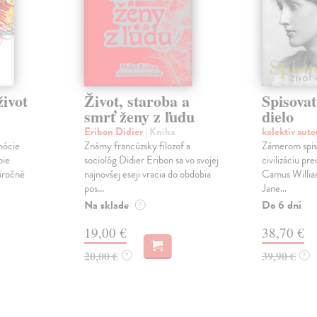
ivot
Život, staroba a
Spisovat
smrť ženy z ľudu
dielo
Eribon Didier
| Kniha
kolektív aut
mócie
Známy francúzsky filozof a
Zámerom spiso
bie
sociológ Didier Eribon sa vo svojej
civilizáciu pr
áročné
najnovšej eseji vracia do obdobia
Camus Willia
pos...
Jane...
Na sklade
Do 6 dní
?
19,00 €
38,70 €
20,00 €
39,90 €
?
?