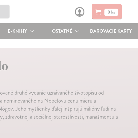
0 ks
E-KNIHY
OSTATNÉ
DAROVACIE KARTY
lo
né druhé vydanie uznávaného životopisu od
uža nominovaného na Nobelovu cenu mieru a
ógov. Jeho myšlienky ďalej inšpirujú milióny ľudí na
, zdravotnej a sociálnej starostlivosti, manažmentu a