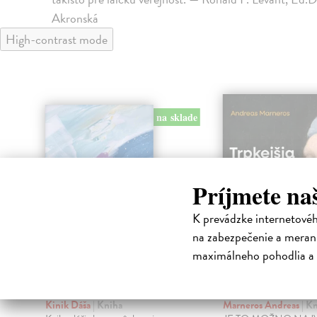
Akronská
High-contrast mode
klade
na sklade
Príjmete na
K prevádzke internetové
na zabezpečenie a merani
maximálneho pohodlia a 
Každý deň k nám
Trpkejšia ako
chodí život
je žena
Kinik Dáša
| Kniha
Marneros Andreas
| K