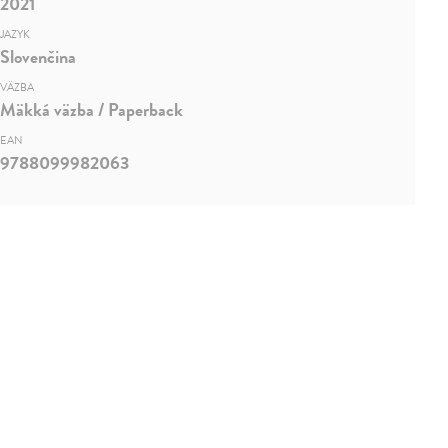
2021
JAZYK
Slovenčina
VÄZBA
Mäkká väzba / Paperback
EAN
9788099982063