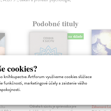
Podobné tituly
na sklade
še cookies?
ho kníhkupectva Artforum využívame cookies slúžiace
e funkčnosti, marketingové účely a zaistenie vášho
spokojnosti.
 smrť
Odvaha k súcitu
Ako odpu
neodpust
Paul Gilbert
| Kniha
Odvaha k súcitu je sprievodca pre
niha
Záhorcová Lu