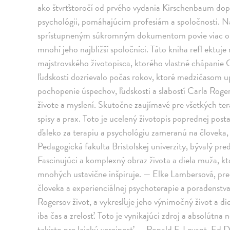
ako štvrťstoročí od prvého vydania Kirschenbaum dopl
psychológii, pomáhajúcim profesiám a spoločnosti. N
sprístupneným súkromným dokumentom povie viac o Ca
mnohí jeho najbližší spoločníci. Táto kniha refl ektu
majstrovského životopisca, ktorého vlastné chápanie 
ľudskosti dozrievalo počas rokov, ktoré medzičasom up
pochopenie úspechov, ľudskosti a slabostí Carla Roge
živote a myslení. Skutočne zaujímavé pre všetkých te
spisy a prax. Toto je ucelený životopis poprednej posta
ďaleko za terapiu a psychológiu zameranú na človeka,
Pedagogická fakulta Bristolskej univerzity, bývalý pre
Fascinujúci a komplexný obraz života a diela muža, kt
mnohých ustavične inšpiruje. — Elke Lambersová, pre
človeka a experienciálnej psychoterapie a poradenstv
Rogersov život, a vykresľuje jeho výnimočný život a di
iba čas a zrelosť. Toto je vynikajúci zdroj a absolútn
takisto pre laickú verejnosť. — Ronald F. Levant, Ed.D