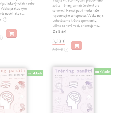
Vitajte v treťom vydaní pracovného
víjať láskavý vzťah k sebe
zošita Tréning pamäti (nielen) pre
. Vďaka praktickým
seniorov! Pamäť patrí medzi naše
vás naučí, ako si…
najcennejšie schopnosti. Vďaka nej si
e
?
uchovávame krásne spomienky,
učíme sa nové veci, orientujeme…
€
Do 5 dní
?
3,33 €
3,70 €
?
na sklade
na sklade