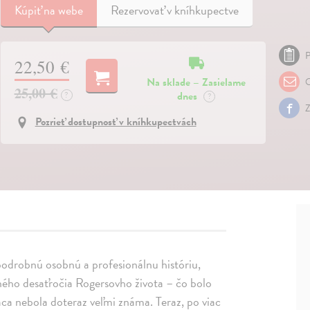
Kúpiť
na webe
Rezervovať v kníhkupectve
P
22,50 €
Na sklade – Zasielame
O
25,00 €
dnes
?
?
Z
Pozrieť dostupnosť v kníhkupectvách
bnú osobnú a profesionálnu históriu,
ného desaťročia Rogersovho života – čo bolo
ráca nebola doteraz veľmi známa. Teraz, po viac