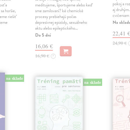
pokoj a roz
osť a
meditujeme, športujeme alebo keď
aj druhým
sa horšie,
sme zamilovaní? ké chemické
cvičeniam 
eme riešiť
procesy prebiehajú počas
Na sklad
ážeme
depresívnej epizódy, sexuálneho
aktu alebo epileptického…
22,41 
Do 5 dní
24,90 €
16,06 €
16,90 €
?
na sklade
na sklade