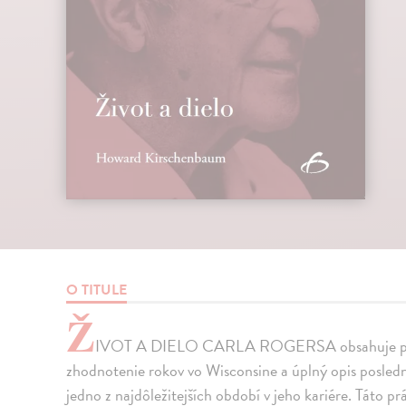
O TITULE
Ž
IVOT A DIELO CARLA ROGERSA obsahuje podro
zhodnotenie rokov vo Wisconsine a úplný opis posled
jedno z najdôležitejších období v jeho kariére. Táto p