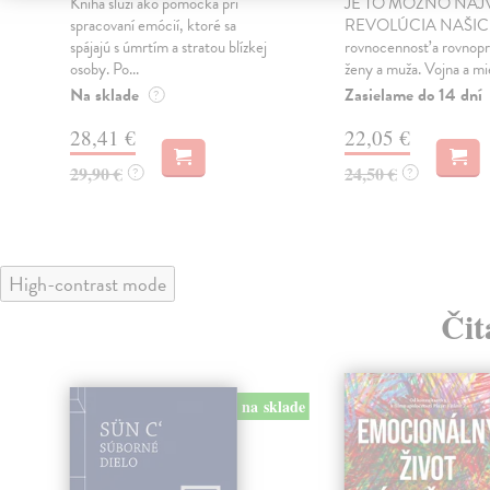
Kniha slúži ako pomôcka pri
JE TO MOŽNO NAJ
spracovaní emócií, ktoré sa
REVOLÚCIA NAŠIC
spájajú s úmrtím a stratou blízkej
rovnocennosť a rovnopr
osoby. Po...
ženy a muža. Vojna a mie
Na sklade
Zasielame do 14 dní
?
28,41 €
22,05 €
29,90 €
24,50 €
?
?
High-contrast mode
Čit
klade
na sklade