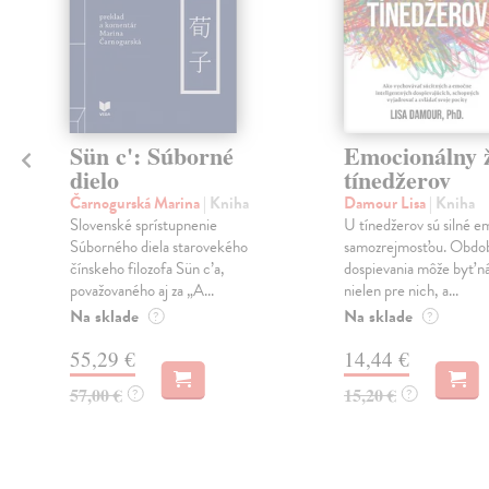
Sün c': Súborné
Emocionálny ž
dielo
tínedžerov
Čarnogurská Marina
| Kniha
Damour Lisa
| Kniha
i
Slovenské sprístupnenie
U tínedžerov sú silné e
Súborného diela starovekého
samozrejmosťou. Obdo
čínskeho filozofa Sün c’a,
dospievania môže byť n
považovaného aj za „A...
nielen pre nich, a...
Na sklade
Na sklade
?
?
55,29 €
14,44 €
57,00 €
15,20 €
?
?