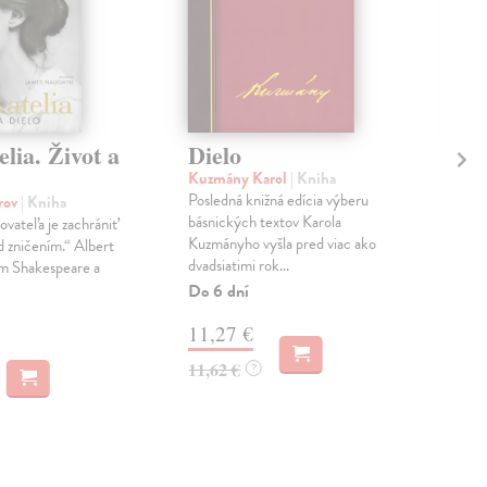
elia. Život a
Dielo
Fi
Kuzmány Karol
| Kniha
Jac
Posledná knižná edícia výberu
Juli
orov
| Kniha
básnických textov Karola
zam
vateľa je zachrániť
Kuzmányho vyšla pred viac ako
spol
ed zničením.“ Albert
dvadsiatimi rok...
spol
m Shakespeare a
Do 6 dní
Zas
11,27 €
12
11,62 €
12,
?