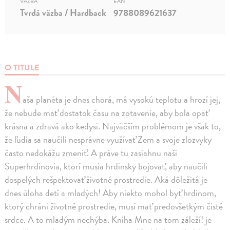
VÄZBA
EAN
Tvrdá väzba / Hardback
9788089621637
O TITULE
N
aša planéta je dnes chorá, má vysokú teplotu a hrozí jej,
že nebude mať dostatok času na zotavenie, aby bola opäť
krásna a zdravá ako kedysi. Najväčším problémom je však to,
že ľudia sa naučili nesprávne využívať Zem a svoje zlozvyky
často nedokážu zmeniť. A práve tu zasiahnu naši
Superhrdinovia, ktorí musia hrdinsky bojovať, aby naučili
dospelých rešpektovať životné prostredie. Aká dôležitá je
dnes úloha detí a mladých! Aby niekto mohol byť hrdinom,
ktorý chráni životné prostredie, musí mať predovšetkým čisté
srdce. A to mladým nechýba. Kniha Mne na tom záleží! je