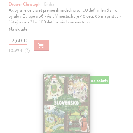
Drösser Christoph
| Kniha
Ak by sme celý svet premenili na dedinu so 100 deťmi, len 6 z nich
by žilo v Európe a 56 v Ázii. V mestách žije 48 detí, 85 má prístup k
čistej vode a 21 zo 100 detí nemá doma elektrinu.
Na sklade
12,60 €
12,99 €
?
na sklade