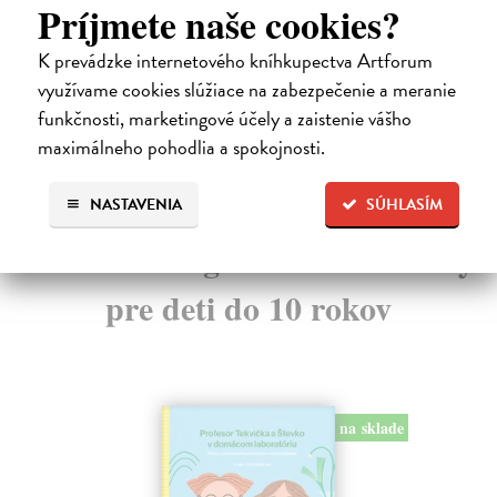
Príjmete naše cookies?
záh
Na sklade
?
Na
K prevádzke internetového kníhkupectva Artforum
17,10 €
využívame cookies slúžiace na zabezpečenie a meranie
11
18,00 €
?
funkčnosti, marketingové účely a zaistenie vášho
11
maximálneho pohodlia a spokojnosti.
NASTAVENIA
SÚHLASÍM
Ďalšie z kategórie náučné knihy
pre deti do 10 rokov
na sklade