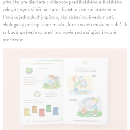
príručka pre dievčatá a chlapcov predškolského a školského
veku, ktorým záleží na starostlivosti o životné prostredie.
Ponúka jednoduchý spôsob, ako získať nové vedomosti,
ekologický prístup a tiež masku, ktorú si deti môžu nasadiť, ak
sa budú správať ako praví hrdinovia zachraňujúci životné
prostredie.