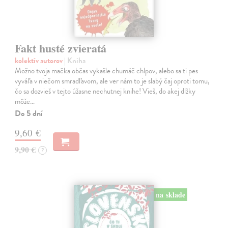
Fakt husté zvieratá
kolektív autorov
| Kniha
Možno tvoja mačka občas vykašle chumáč chlpov, alebo sa ti pes
vyváľa v niečom smradľavom, ale ver nám to je slabý čaj oproti tomu,
čo sa dozvieš v tejto úžasne nechutnej knihe! Vieš, do akej dlžky
môže…
Do 5 dní
9,60 €
9,90 €
?
na sklade