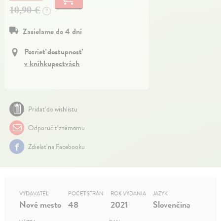
10,90 €
?
Zasielame do 4 dní
Pozrieť dostupnosť
v kníhkupectvách
Pridať do wishlistu
Odporučiť známemu
Zdielať na Facebooku
VYDAVATEĽ
POČET STRÁN
ROK VYDANIA
JAZYK
Nové mesto
48
2021
Slovenčina