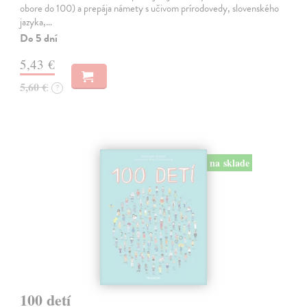
obore do 100) a prepája námety s učivom prírodovedy, slovenského
jazyka,…
Do 5 dní
5,43 €
5,60 €
?
na sklade
100 detí