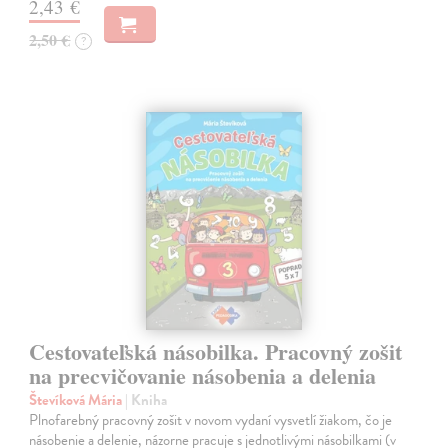
2,43 €
2,50 €
?
Cestovateľská násobilka. Pracovný zošit
na precvičovanie násobenia a delenia
Števíková Mária
| Kniha
Plnofarebný pracovný zošit v novom vydaní vysvetlí žiakom, čo je
násobenie a delenie, názorne pracuje s jednotlivými násobilkami (v