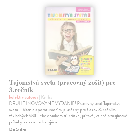
Tajomstvá sveta (pracovný zošit) pre
3.ročník
kolektív autorov
| Kniha
DRUHÉ INOVOVANÉ VYDANIE! Pracovný zošit Tajomstvá
sveta – čítanie s porozumením je určený pre žiakov 3. ročníka
základných škôl. Jeho obsahom sú krátke, pútavé, vtipné a zaujímavé
príbehy a na ne nadväzujúce…
Do 5 dní