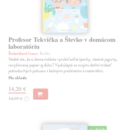
Profesor Tekvička a Števko v domácom
laboratóriu
Šušaníková Ivana
| Kniha
Vedeli ste, že si doma môžete vyrobiť soľné šperky, vlastné jogurty,
recyklovaný papier aj dúhu? Vyskúšajte so svojimi deťmi tridsať
jednoduchých pokusov s bežnými predmetmi a materiálmi.
Na sklade
14,20 €
14,95 €
?
na sklade