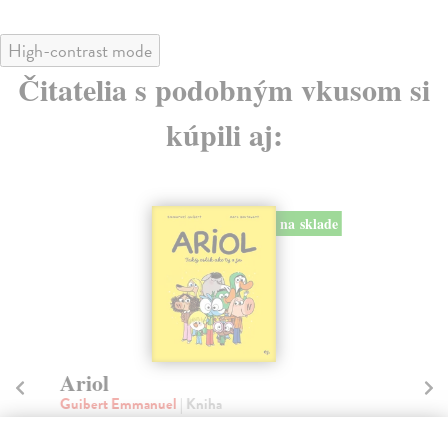
High-contrast mode
Čitatelia s podobným vkusom si
kúpili aj:
na sklade
Ariol
S
U
Guibert Emmanuel
| Kniha
Ariol je modrý oslík v okuliaroch. Býva so svojimi
Do
rodičmi na kraji mesta, jeho najlepší kamoš je pr...
Ďal