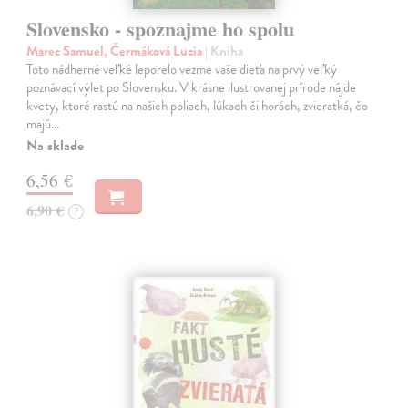
Slovensko - spoznajme ho spolu
Marec Samuel, Čermáková Lucia
| Kniha
Toto nádherné veľké leporelo vezme vaše dieťa na prvý veľký
poznávací výlet po Slovensku. V krásne ilustrovanej prírode nájde
kvety, ktoré rastú na našich poliach, lúkach či horách, zvieratká, čo
majú…
Na sklade
6,56 €
6,90 €
?