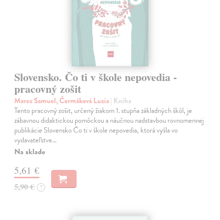
Slovensko. Čo ti v škole nepovedia -
pracovný zošit
Marec Samuel, Čermáková Lucia
| Kniha
Tento pracovný zošit, určený žiakom 1. stupňa základných škôl, je
zábavnou didaktickou pomôckou a náučnou nadstavbou rovnomennej
publikácie Slovensko Čo ti v škole nepovedia, ktorá vyšla vo
vydavateľstve…
Na sklade
5,61 €
5,90 €
?