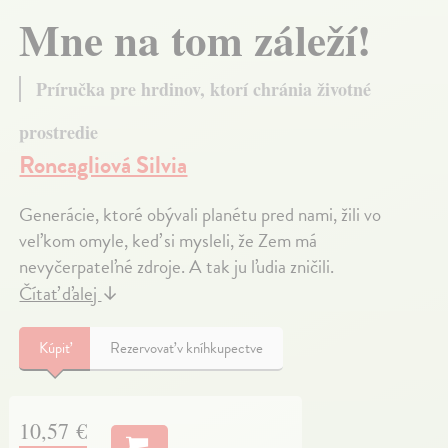
Mne na tom záleží!
Príručka pre hrdinov, ktorí chránia životné
prostredie
Roncagliová Silvia
Generácie, ktoré obývali planétu pred nami, žili vo
veľkom omyle, keď si mysleli, že Zem má
nevyčerpateľné zdroje. A tak ju ľudia zničili.
Čítať ďalej
↓
Kúpiť
Rezervovať v kníhkupectve
10,57 €