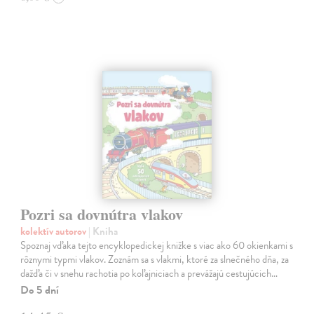
Pozri sa dovnútra vlakov
kolektív autorov
| Kniha
Spoznaj vďaka tejto encyklopedickej knižke s viac ako 60 okienkami s
rôznymi typmi vlakov. Zoznám sa s vlakmi, ktoré za slnečného dňa, za
dažďa či v snehu rachotia po koľajniciach a prevážajú cestujúcich…
Do 5 dní