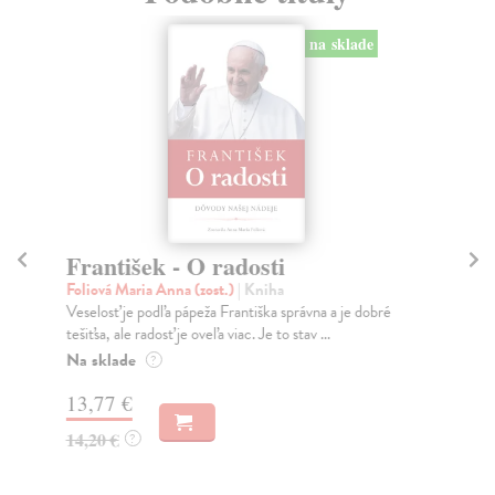
na sklade
František - O radosti
At
Foliová Maria Anna (zost.)
| Kniha
Fla
Veselosť je podľa pápeža Františka správna a je dobré
Pre
tešiťsa, ale radosť je oveľa viac. Je to stav ...
Je 
Na sklade
Do
?
13,77 €
20
14,20 €
22
?