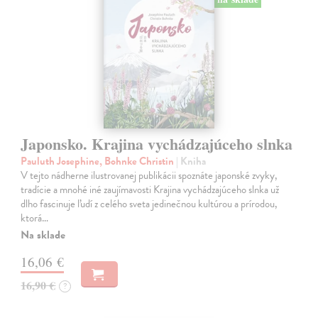
Japonsko. Krajina vychádzajúceho slnka
Pauluth Josephine, Bohnke Christin
| Kniha
V tejto nádherne ilustrovanej publikácii spoznáte japonské zvyky,
tradície a mnohé iné zaujímavosti Krajina vychádzajúceho slnka už
dlho fascinuje ľudí z celého sveta jedinečnou kultúrou a prírodou,
ktorá…
Na sklade
16,06 €
16,90 €
?