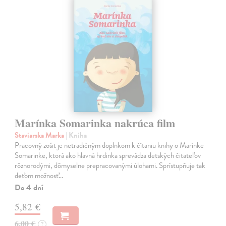
Marínka Somarinka nakrúca film
Staviarska Marka
| Kniha
Pracovný zošit je netradičným doplnkom k čítaniu knihy o Marínke
Somarinke, ktorá ako hlavná hrdinka sprevádza detských čitateľov
rôznorodými, dômyselne prepracovanými úlohami. Sprístupňuje tak
deťom možnosť…
Do 4 dní
5,82 €
6,00 €
?