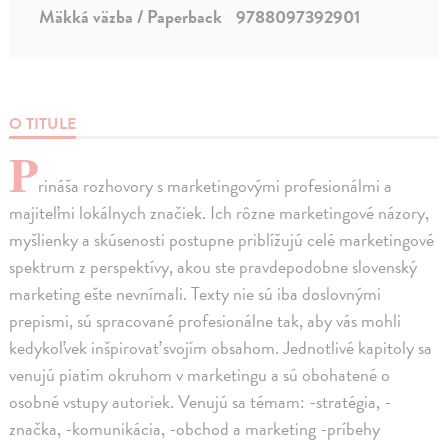
Mäkká väzba / Paperback
9788097392901
O TITULE
P
rináša rozhovory s marketingovými profesionálmi a
majiteľmi lokálnych značiek. Ich rôzne marketingové názory,
myšlienky a skúsenosti postupne priblížujú celé marketingové
spektrum z perspektívy, akou ste pravdepodobne slovenský
marketing ešte nevnímali. Texty nie sú iba doslovnými
prepismi, sú spracované profesionálne tak, aby vás mohli
kedykoľvek inšpirovať svojím obsahom. Jednotlivé kapitoly sa
venujú piatim okruhom v marketingu a sú obohatené o
osobné vstupy autoriek. Venujú sa témam: -stratégia, -
značka, -komunikácia, -obchod a marketing -príbehy