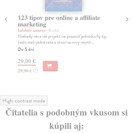
123 tipov pre online a affiliate
Ne
marketing
s
m
kolektív autorov
| Kniha
Niekedy vás a váš projekt vie posunúť jednoduchý tip,
Ha
často stačí jedna veta a otvorí sa nový vesmír...
Pub
int
Do 5 dní
Za
29,00 €
25
29,90 €
?
26
High-contrast mode
Čitatelia s podobným vkusom si
kúpili aj: