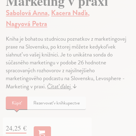
Marketing v praxi
Sabolová Anna
,
Kacera Naďa
,
Nagyová Petra
Kniha je bohatou studnicou poznatkov z marketingovej
praxe na Slovensku, po ktorej môžete kedykoľvek
siahnuť vo vašej knižnici. Je to unikátna sonda do
súčasného marketingu v podobe 26 hodnotne
spracovaných rozhovorov z najsilnejšieho
marketingového podcastu na Slovensku, Levosphere -
Marketing v praxi.
Čítať ďalej
↓
Kúpiť
Rezervovať v kníhkupectve
24,25 €