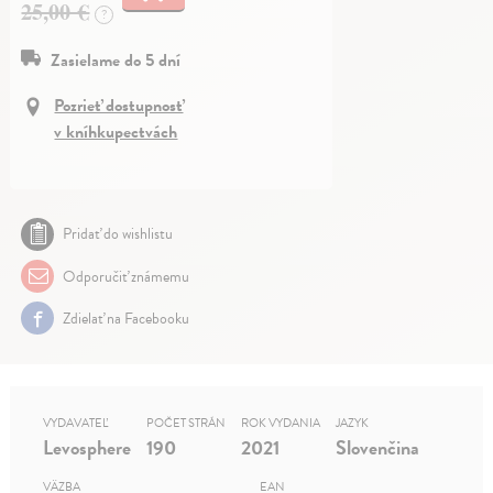
25,00 €
?
Zasielame do 5 dní
Pozrieť dostupnosť
v kníhkupectvách
Pridať do wishlistu
Odporučiť známemu
Zdielať na Facebooku
VYDAVATEĽ
POČET STRÁN
ROK VYDANIA
JAZYK
Levosphere
190
2021
Slovenčina
VÄZBA
EAN