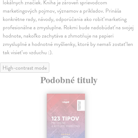
lokálnych značiek. Kniha je zároveň sprievodcom
marketingových pojmov, významov a príkladov. Prináša
konkrétne rady, návody, odporúčania ako robiť marketing
profesionálne a zmysluplne. Rokmi bude nadobúdať na svojej
hodnote, nakoľko zachytáva a zhmotňuje na papieri
zmysluplné a hodnotné myšlienky, ktoré by nemali zostať len
tak visieť vo vzduchu :).
High-contrast mode
Podobné tituly