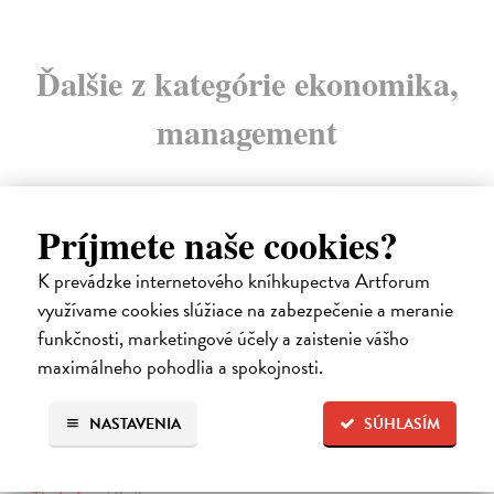
Ďalšie z kategórie ekonomika,
management
na sklade
Príjmete naše cookies?
novinka
K prevádzke internetového kníhkupectva Artforum
využívame cookies slúžiace na zabezpečenie a meranie
funkčnosti, marketingové účely a zaistenie vášho
maximálneho pohodlia a spokojnosti.
NASTAVENIA
SÚHLASÍM
Ekonomie pro obecné blaho