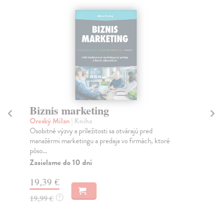
Biznis marketing
N
Oreský Milan
| Kniha
Ba
Osobitné výzvy a príležitosti sa otvárajú pred
„Ki
manažérmi marketingu a predaja vo firmách, ktoré
zač
pôso...
Za
Zasielame do 10 dní
24
19,39 €
24
19,99 €
?