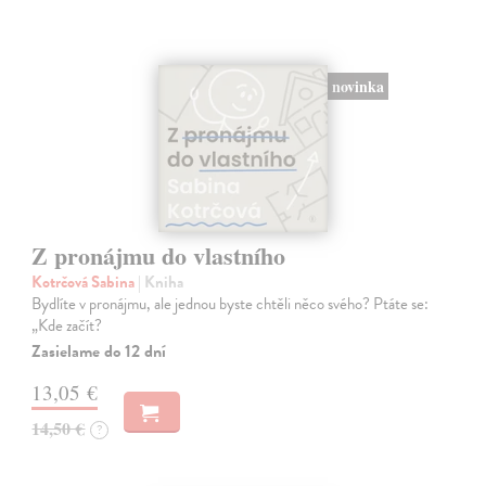
novinka
Z pronájmu do vlastního
Kotrčová Sabina
| Kniha
Bydlíte v pronájmu, ale jednou byste chtěli něco svého? Ptáte se:
„Kde začít?
Zasielame do 12 dní
13,05 €
14,50 €
?