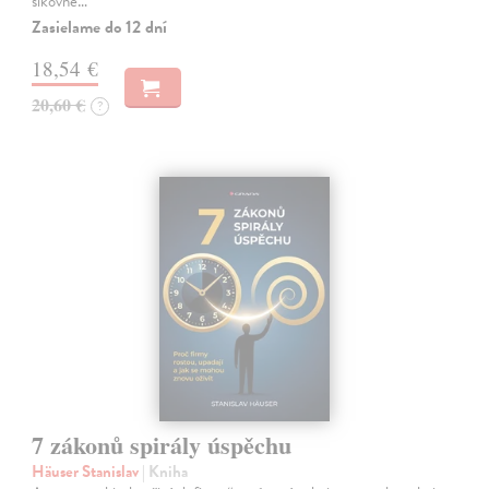
šikovné…
Zasielame do 12 dní
18,54 €
20,60 €
?
7 zákonů spirály úspěchu
Häuser Stanislav
| Kniha