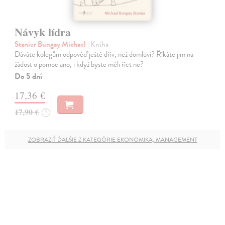
Návyk lídra
Stanier Bungay Michael
| Kniha
Dáváte kolegům odpověď ještě dřív, než domluví? Říkáte jim na
žádost o pomoc ano, i když byste měli říct ne?
Do 5 dní
17,36 €
17,90 €
?
ZOBRAZIŤ ĎALŠIE Z KATEGÓRIE EKONOMIKA, MANAGEMENT