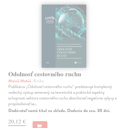
Odolnosť cestovného ruchu
Marciš Matúš
| Kniha
Publikácia „Odolnosť cestovného ruchu“ predstavuje komplexný
vedecký výstup zameraný na teoretické a praktické aspekty
schopnosti sektora cestovného ruchu absorbovať negatívne vplyvy a
prispôsobovať sa…
Dodávateľ nemá titul na sklade. Dodanie do cca. 30 dní.
20,12 €