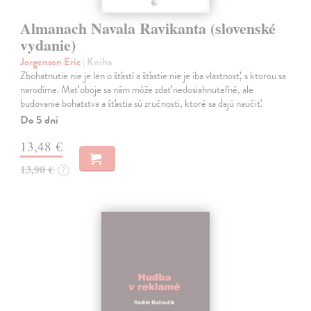
Almanach Navala Ravikanta (slovenské
vydanie)
Jorgenson Eric
| Kniha
Zbohatnutie nie je len o šťastí a šťastie nie je iba vlastnosť, s ktorou sa
narodíme. Mať oboje sa nám môže zdať nedosiahnuteľné, ale
budovanie bohatstva a šťastia sú zručnosti, ktoré sa dajú naučiť.
Do 5 dní
13,48 €
13,90 €
?