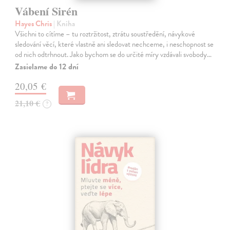
Vábení Sirén
Hayes Chris
| Kniha
Všichni to cítíme – tu roztržitost, ztrátu soustředění, návykové
sledování věcí, které vlastně ani sledovat nechceme, i neschopnost se
od nich odtrhnout. Jako bychom se do určité míry vzdávali svobody…
Zasielame do 12 dní
20,05 €
21,10 €
?