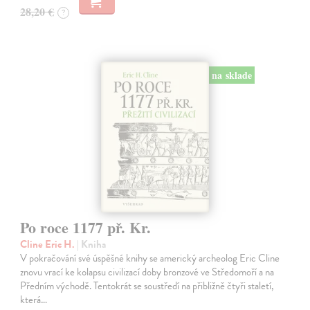
28,20 €
?
na sklade
Po roce 1177 př. Kr.
Cline Eric H.
| Kniha
V pokračování své úspěšné knihy se americký archeolog Eric Cline
znovu vrací ke kolapsu civilizací doby bronzové ve Středomoří a na
Předním východě. Tentokrát se soustředí na přibližně čtyři staletí,
která…