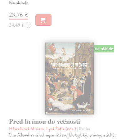
Na sklade
23,76 €
24,49 €
?
na sklade
Pred bránou do večnosti
Hlavačková Miriam, Lysá Žofia (eds.)
| Kniha
Smrť človeka má od nepamäti svoj biologický, právny, etický,