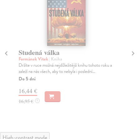
Studená válka
Še
Formánek Vítek
| Kniha
Or
Držíte v ruce možná nejdůležitější knihu tohoto roku a
Prv
zaleží na nás všech, aby to nebyla i poslední...
izr
Do 5 dní
Na
16,44 €
24
16,95 €
25
?
High-contrast mode