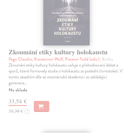
Zkoumání etiky kultury holokaustu
Fogu Claudio, Kansteiner Wulf, Presner Todd (eds.)
| Kniha
Zkoumání etiky kultury holokaustu usiluje o přehodnocení debat a
sporů, které formovaly studia o holokaustu za poslední čtvrtstoletí. V
tomto zásadním díle se mezinárodní akademici ze zakládající
generace…
Na sklade
33,54 €
35,30 €
?