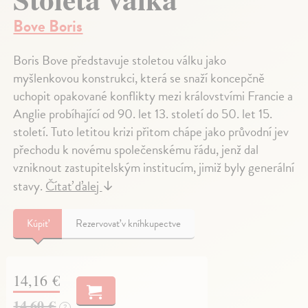
Bove Boris
Boris Bove představuje stoletou válku jako
myšlenkovou konstrukci, která se snaží koncepčně
uchopit opakované konflikty mezi královstvími Francie a
Anglie probíhající od 90. let 13. století do 50. let 15.
století. Tuto letitou krizi přitom chápe jako průvodní jev
přechodu k novému společenskému řádu, jenž dal
vzniknout zastupitelským institucím, jimiž byly generální
stavy.
Čítať ďalej
↓
Kúpiť
Rezervovať v kníhkupectve
14,16 €
14,60 €
?