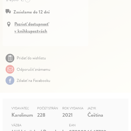
Zasielame do 12 dní
Pozrieť dostupnosť
v kníhkupectvách
Pridať do wishlistu
Odporučiť známemu
Zdielať na Facebooku
VYDAVATEĽ
POČET STRÁN
ROK VYDANIA
JAZYK
Karolinum
228
2021
Čeština
VÄZBA
EAN