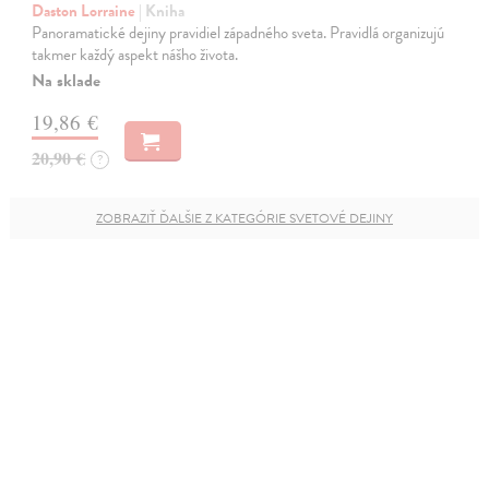
Daston Lorraine
| Kniha
Panoramatické dejiny pravidiel západného sveta. Pravidlá organizujú
takmer každý aspekt nášho života.
Na sklade
19,86 €
20,90 €
?
ZOBRAZIŤ ĎALŠIE Z KATEGÓRIE SVETOVÉ DEJINY