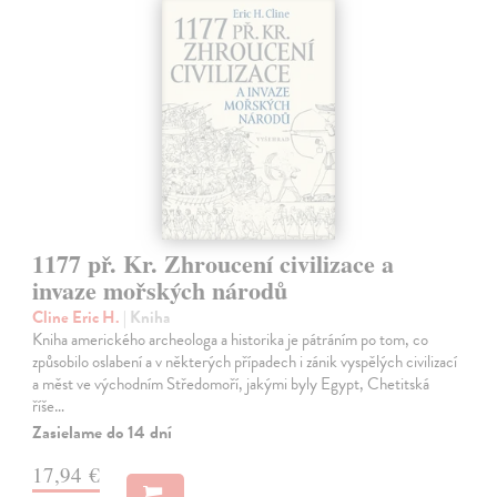
1177 př. Kr. Zhroucení civilizace a
invaze mořských národů
Cline Eric H.
| Kniha
Kniha amerického archeologa a historika je pátráním po tom, co
způsobilo oslabení a v některých případech i zánik vyspělých civilizací
a měst ve východním Středomoří, jakými byly Egypt, Chetitská
říše…
Zasielame do 14 dní
17,94 €