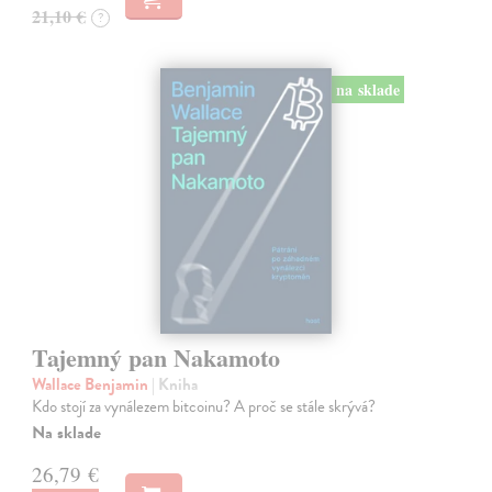
21,10 €
?
na sklade
Tajemný pan Nakamoto
Wallace Benjamin
| Kniha
Kdo stojí za vynálezem bitcoinu? A proč se stále skrývá?
Na sklade
26,79 €