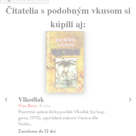
Čitatelia s podobným vkusom si
kúpili aj:
Vlkodlak
N
Vian Boris
| Kniha
Ga
Posmrtně vydaná sbírka povídek Vlkodlak (Le loup-
Jed
garou, 1970), uspořádaná znalcem Vianova díla
zač
Noële...
Za
Zasielame do 12 dní