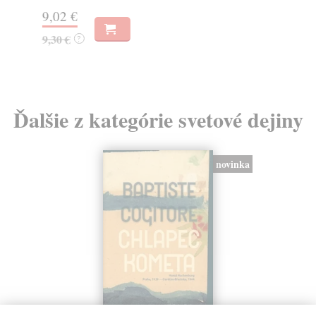
12
9,02 €
13
9,30 €
?
Ďalšie z kategórie svetové dejiny
novinka