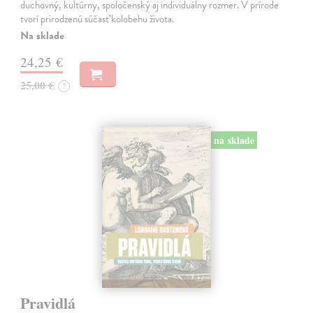
duchovný, kultúrny, spoločenský aj individuálny rozmer. V prírode
tvorí prirodzenú súčasť kolobehu života.
Na sklade
24,25 €
25,00 €
?
na sklade
Pravidlá