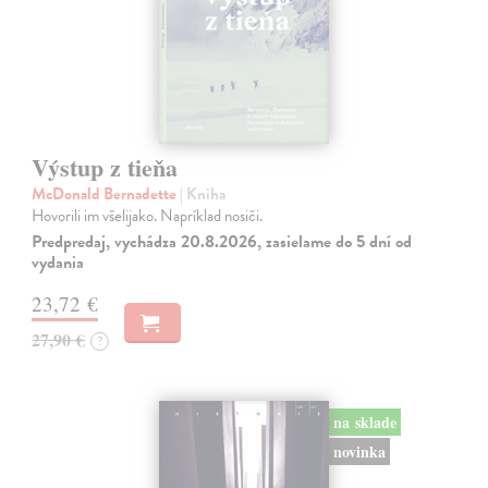
Výstup z tieňa
McDonald Bernadette
| Kniha
Hovorili im všelijako. Napríklad nosiči.
Predpredaj, vychádza 20.8.2026, zasielame do 5 dní od
vydania
23,72 €
27,90 €
?
na sklade
novinka