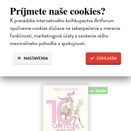
Chlapec kometa
Príjmete naše cookies?
Cogitore Baptiste
| Kniha
K prevádzke internetového kníhkupectva Artforum
Neuvěřitelný příběh mladičkého „básníka z Terezína“ Hanuše
Hachenburga (1929–1944). Baptiste Cogitore jemně, s velkou
využívame cookies slúžiace na zabezpečenie a meranie
empatií proniká do krátkého, pohnutého a přitom bohatého života
funkčnosti, marketingové účely a zaistenie vášho
židovského chlapce…
maximálneho pohodlia a spokojnosti.
Zasielame do 12 dní
16,38 €
NASTAVENIA
SÚHLASÍM
18,20 €
?
na sklade