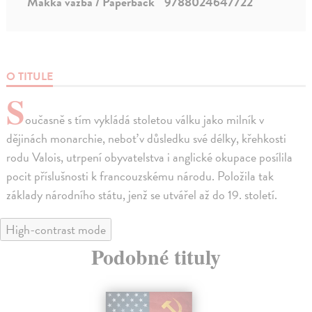
Mäkká väzba / Paperback
9788024647722
O TITULE
S
oučasně s tím vykládá stoletou válku jako milník v
dějinách monarchie, neboť v důsledku své délky, křehkosti
rodu Valois, utrpení obyvatelstva i anglické okupace posílila
pocit příslušnosti k francouzskému národu. Položila tak
základy národního státu, jenž se utvářel až do 19. století.
High-contrast mode
Podobné tituly