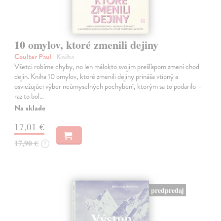
10 omylov, ktoré zmenili dejiny
Coulter Paul
| Kniha
Všetci robíme chyby, no len málokto svojím prešľapom zmení chod
dejín. Kniha 10 omylov, ktoré zmenili dejiny prináša vtipný a
osviežujúci výber neúmyselných pochybení, ktorým sa to podarilo –
raz to bol…
Na sklade
17,01 €
17,90 €
?
predpredaj