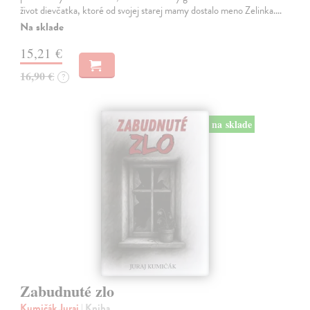
život dievčatka, ktoré od svojej starej mamy dostalo meno Zelinka.…
Na sklade
15,21 €
16,90 €
?
na sklade
Zabudnuté zlo
Kumičák Juraj
| Kniha