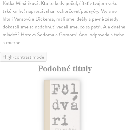
Katka Mináriková. Kto to kedy počul, čítať v tvojom veku
také knihy! neprestával sa rozhorčovať pedagóg. My sme
hltali Vansovú a Dickensa, mali sme ideály a pevné zásady,
dokázali sme sa nadchnúť, vedeli sme, čo sa patrí. Ale dnešná
mládež? Hotová Sodoma a Gomora! Áno, odpovedala ticho
a mierne
High-contrast mode
Podobné tituly