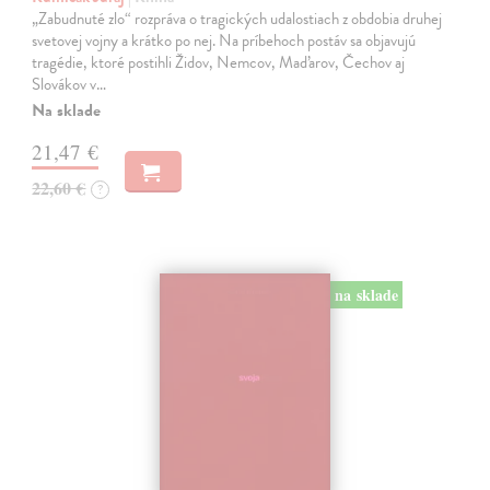
„Zabudnuté zlo“ rozpráva o tragických udalostiach z obdobia druhej
svetovej vojny a krátko po nej. Na príbehoch postáv sa objavujú
tragédie, ktoré postihli Židov, Nemcov, Maďarov, Čechov aj
Slovákov v…
Na sklade
21,47 €
22,60 €
?
na sklade