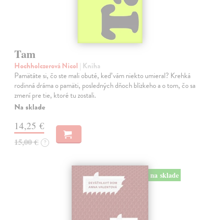
Tam
Hochholczerová Nicol
| Kniha
Pamätáte si, čo ste mali obuté, keď vám niekto umieral? Krehká
rodinná dráma o pamäti, posledných dňoch blízkeho a o tom, čo sa
zmení pre tie, ktoré tu zostali.
Na sklade
14,25 €
15,00 €
?
na sklade