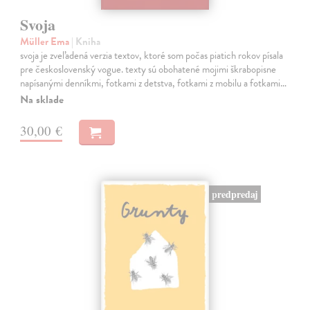
Svoja
Müller Ema
| Kniha
svoja je zveľadená verzia textov, ktoré som počas piatich rokov písala
pre československý vogue. texty sú obohatené mojimi škrabopisne
napísanými denníkmi, fotkami z detstva, fotkami z mobilu a fotkami…
Na sklade
30,00 €
predpredaj