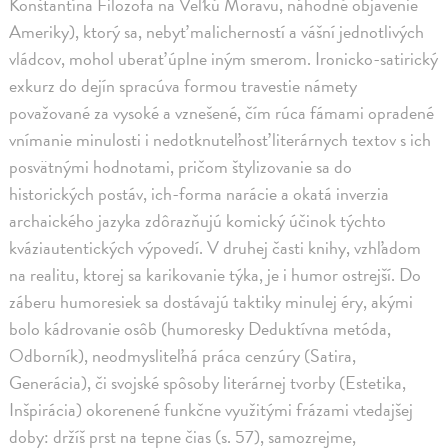
Konštantína Filozofa na Veľkú Moravu, náhodné objavenie
Ameriky), ktorý sa, nebyť malicherností a vášní jednotlivých
vládcov, mohol uberať úplne iným smerom. Ironicko-satirický
exkurz do dejín spracúva formou travestie námety
považované za vysoké a vznešené, čím rúca fámami opradené
vnímanie minulosti i nedotknuteľnosť literárnych textov s ich
posvätnými hodnotami, pričom štylizovanie sa do
historických postáv, ich-forma narácie a okatá inverzia
archaického jazyka zdôrazňujú komický účinok týchto
kváziautentických výpovedí. V druhej časti knihy, vzhľadom
na realitu, ktorej sa karikovanie týka, je i humor ostrejší. Do
záberu humoresiek sa dostávajú taktiky minulej éry, akými
bolo kádrovanie osôb (humoresky Deduktívna metóda,
Odborník), neodmysliteľná práca cenzúry (Satira,
Generácia), či svojské spôsoby literárnej tvorby (Estetika,
Inšpirácia) okorenené funkčne využitými frázami vtedajšej
doby: držíš prst na tepne čias (s. 57), samozrejme,