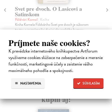
Pamäti sklerotika
O
Földvári Kornel
| Kniha
Föl
Posledný, ôsmy zväzok súborného diela Kornela
Teó
Földváriho obsahuje jeho dve memoárové knihy: „Až
Tre
pod ...
Do
Na sklade
?
Príjmete naše cookies?
14
19,00 €
15
K prevádzke internetového kníhkupectva Artforum
20,00 €
?
využívame cookies slúžiace na zabezpečenie a meranie
funkčnosti, marketingové účely a zaistenie vášho
maximálneho pohodlia a spokojnosti.
High-contrast mode
NASTAVENIA
SÚHLASÍM
Čitatelia s podobným vkusom si
kúpili aj: