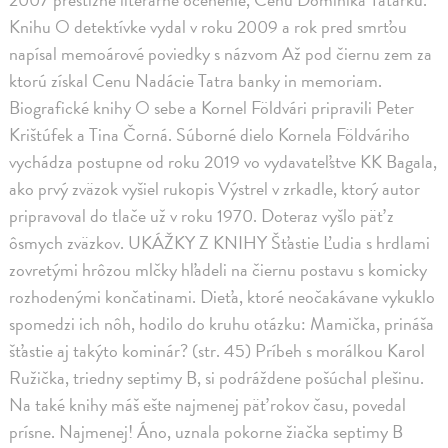
Knihu O detektívke vydal v roku 2009 a rok pred smrťou
napísal memoárové poviedky s názvom Až pod čiernu zem za
ktorú získal Cenu Nadácie Tatra banky in memoriam.
Biografické knihy O sebe a Kornel Földvári pripravili Peter
Krištúfek a Tina Čorná. Súborné dielo Kornela Földváriho
vychádza postupne od roku 2019 vo vydavateľstve KK Bagala,
ako prvý zväzok vyšiel rukopis Výstrel v zrkadle, ktorý autor
pripravoval do tlače už v roku 1970. Doteraz vyšlo päť z
ôsmych zväzkov. UKÁŽKY Z KNIHY Šťastie Ľudia s hrdlami
zovretými hrôzou mlčky hľadeli na čiernu postavu s komicky
rozhodenými končatinami. Dieťa, ktoré neočakávane vykuklo
spomedzi ich nôh, hodilo do kruhu otázku: Mamička, prináša
šťastie aj takýto kominár? (str. 45) Príbeh s morálkou Karol
Ružička, triedny septimy B, si podráždene pošúchal plešinu.
Na také knihy máš ešte najmenej päť rokov času, povedal
prísne. Najmenej! Áno, uznala pokorne žiačka septimy B