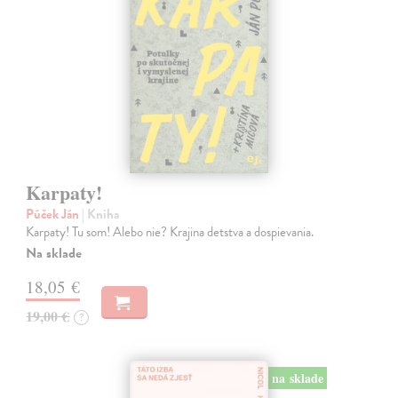
Karpaty!
Púček Ján
| Kniha
Karpaty! Tu som! Alebo nie? Krajina detstva a dospievania.
Na sklade
18,05 €
19,00 €
?
na sklade