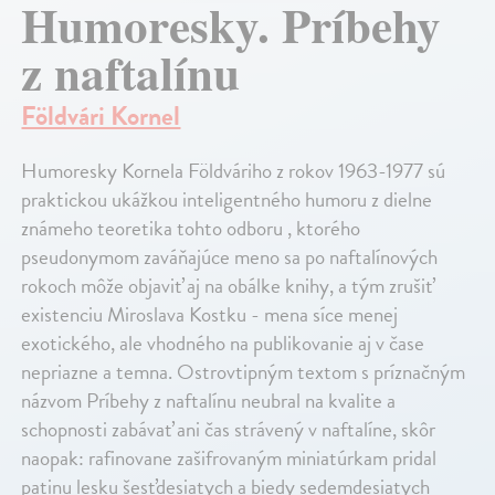
Humoresky. Príbehy
z naftalínu
Földvári Kornel
Humoresky Kornela Földváriho z rokov 1963-1977 sú
praktickou ukážkou inteligentného humoru z dielne
známeho teoretika tohto odboru , ktorého
pseudonymom zaváňajúce meno sa po naftalínových
rokoch môže objaviť aj na obálke knihy, a tým zrušiť
existenciu Miroslava Kostku - mena síce menej
exotického, ale vhodného na publikovanie aj v čase
nepriazne a temna. Ostrovtipným textom s príznačným
názvom Príbehy z naftalínu neubral na kvalite a
schopnosti zabávať ani čas strávený v naftalíne, skôr
naopak: rafinovane zašifrovaným miniatúrkam pridal
patinu lesku šesťdesiatych a biedy sedemdesiatych