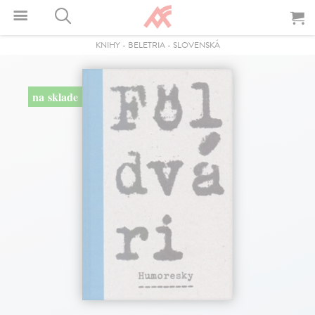
KNIHY
-
BELETRIA
-
SLOVENSKÁ
na sklade