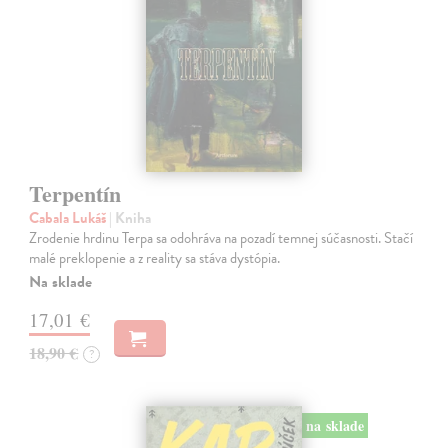
Terpentín
Cabala Lukáš
| Kniha
Zrodenie hrdinu Terpa sa odohráva na pozadí temnej súčasnosti. Stačí
malé preklopenie a z reality sa stáva dystópia.
Na sklade
17,01 €
18,90 €
?
na sklade