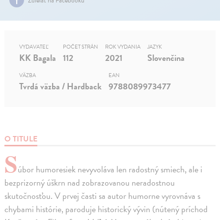
VYDAVATEĽ
POČET STRÁN
ROK VYDANIA
JAZYK
KK Bagala
112
2021
Slovenčina
VÄZBA
EAN
Tvrdá väzba / Hardback
9788089973477
O TITULE
S
úbor humoresiek nevyvoláva len radostný smiech, ale i
bezprizorný úškrn nad zobrazovanou neradostnou
skutočnosťou. V prvej časti sa autor humorne vyrovnáva s
chybami histórie, paroduje historický vývin (nútený príchod