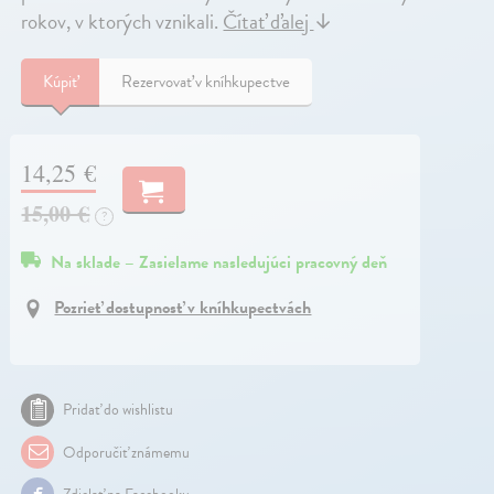
rokov, v ktorých vznikali.
Čítať ďalej
↓
Kúpiť
Rezervovať v kníhkupectve
14,25 €
15,00 €
?
Na sklade – Zasielame nasledujúci pracovný deň
Pozrieť dostupnosť v kníhkupectvách
Pridať do wishlistu
Odporučiť známemu
Zdielať na Facebooku