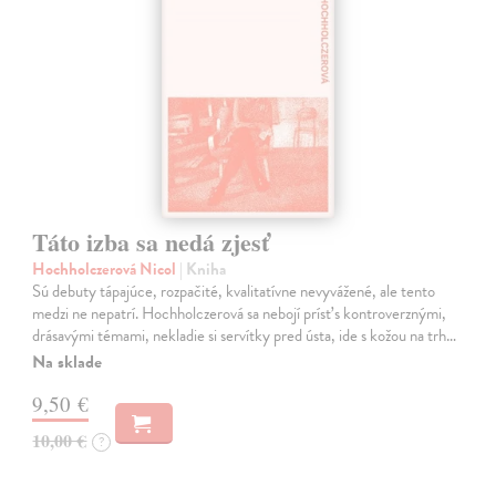
Táto izba sa nedá zjesť
Hochholczerová Nicol
| Kniha
Sú debuty tápajúce, rozpačité, kvalitatívne nevyvážené, ale tento
medzi ne nepatrí. Hochholczerová sa nebojí prísť s kontroverznými,
drásavými témami, nekladie si servítky pred ústa, ide s kožou na trh…
Na sklade
9,50 €
10,00 €
?