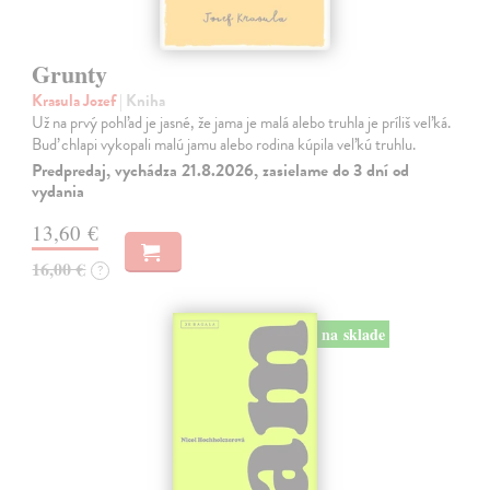
Grunty
Krasula Jozef
| Kniha
Už na prvý pohľad je jasné, že jama je malá alebo truhla je príliš veľká.
Buď chlapi vykopali malú jamu alebo rodina kúpila veľkú truhlu.
Predpredaj, vychádza 21.8.2026, zasielame do 3 dní od
vydania
13,60 €
16,00 €
?
na sklade