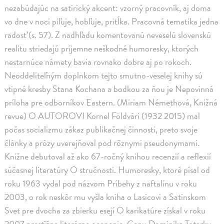
nezabúdajúc na satirický akcent: vzorný pracovník, aj doma
vo dne v noci piľuje, hobľuje, pritĺka. Pracovná tematika jedna
radosť (s. 57). Z nadhľadu komentovanú neveselú slovenskú
realitu striedajú príjemne neškodné humoresky, ktorých
nestarnúce námety bavia rovnako dobre aj po rokoch.
Neoddeliteľným doplnkom tejto smutno-veselej knihy sú
vtipné kresby Stana Kochana a bodkou za ňou je Nepovinná
príloha pre odborníkov Eastern. (Miriam Némethová, Knižná
revue) O AUTOROVI Kornel Földvári (1932 2015) mal
počas socializmu zákaz publikačnej činnosti, preto svoje
články a prózy uverejňoval pod rôznymi pseudonymami.
Knižne debutoval až ako 67-ročný knihou recenzií a reflexií
súčasnej literatúry O stručnosti. Humoresky, ktoré písal od
roku 1963 vydal pod názvom Príbehy z naftalínu v roku
2003, o rok neskôr mu vyšla kniha o Lasicovi a Satinskom
Svet pre dvocha za zbierku esejí O karikatúre získal v roku
2007 prestížne literárne ocenenie, Cenu Dominika Tatarku.