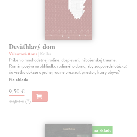
Deväťhlavý dom
Valentová Anna
| Kniha
Príbeh o mnohodetnej rodine, dospievaní, náboženskej traume.
Román pozýva na obhliadku rodinného domu, aby zodpovedal otázku:
čo všetko dokáže o jednej rodine prezradiť priestor, ktorý obýva?
Na sklade
9,50 €
10,00 €
?
na sklade