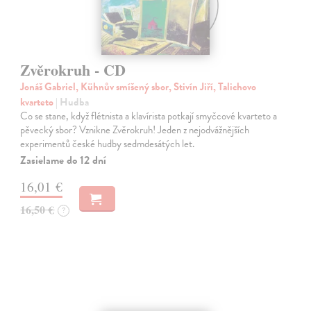
Zvěrokruh - CD
Jonáš Gabriel, Kühnův smíšený sbor, Stivín Jiří, Talichovo
kvarteto
| Hudba
Co se stane, když flétnista a klavírista potkají smyčcové kvarteto a
pěvecký sbor? Vznikne Zvěrokruh! Jeden z nejodvážnějších
experimentů české hudby sedmdesátých let.
Zasielame do 12 dní
16,01 €
16,50 €
?