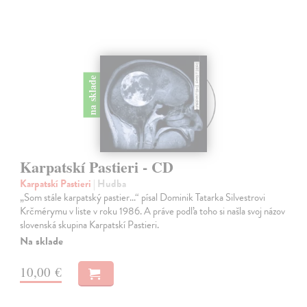
na sklade
Karpatskí Pastieri - CD
Karpatskí Pastieri
| Hudba
„Som stále karpatský pastier...“ písal Dominik Tatarka Silvestrovi
Krčmérymu v liste v roku 1986. A práve podľa toho si našla svoj názov
slovenská skupina Karpatskí Pastieri.
Na sklade
10,00 €