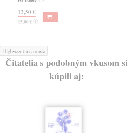
Na sklade
Do
?
13,50 €
14
15,00 €
14
?
High-contrast mode
Čitatelia s podobným vkusom si
kúpili aj: