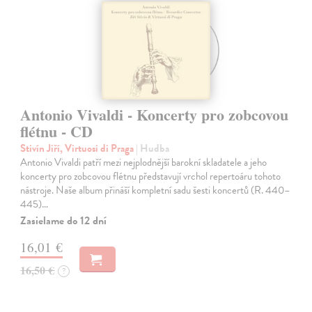
Antonio Vivaldi - Koncerty pro zobcovou
flétnu - CD
Stivín Jiří, Virtuosi di Praga
| Hudba
Antonio Vivaldi patří mezi nejplodnější barokní skladatele a jeho
koncerty pro zobcovou flétnu představují vrchol repertoáru tohoto
nástroje. Naše album přináší kompletní sadu šesti koncertů (R. 440–
445)…
Zasielame do 12 dní
16,01 €
16,50 €
?