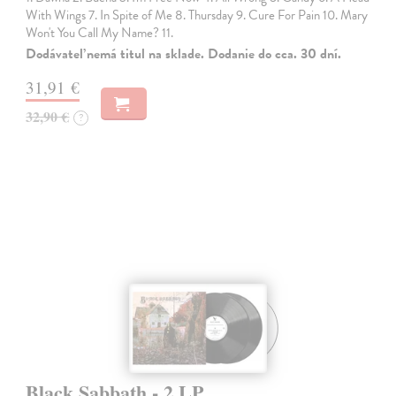
With Wings 7. In Spite of Me 8. Thursday 9. Cure For Pain 10. Mary
Won't You Call My Name? 11.
Dodávateľ nemá titul na sklade. Dodanie do cca. 30 dní.
31,91 €
32,90 €
?
Black Sabbath - 2 LP