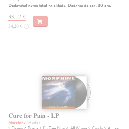
Dodávateľ nemá titul na sklade. Dodanie do cca. 30 dní.
33,17 €
34,20 €
?
Cure for Pain - LP
Morphine
| Hudba
1. Dawna 2. Buena 3. I'm Free Now 4. All Wrong 5. Candy 6. A Head