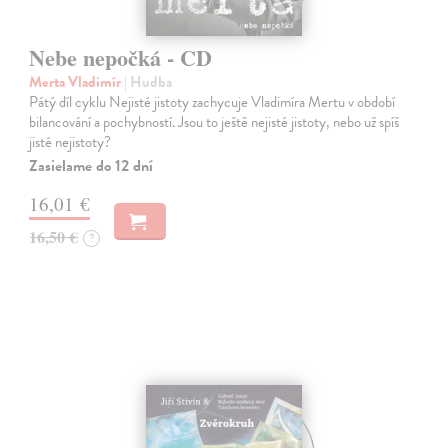
Nebe nepočká - CD
Merta Vladimír
| Hudba
Pátý díl cyklu Nejisté jistoty zachycuje Vladimíra Mertu v období
bilancování a pochybností. Jsou to ještě nejisté jistoty, nebo už spíš
jisté nejistoty?
Zasielame do 12 dní
16,01 €
16,50 €
?