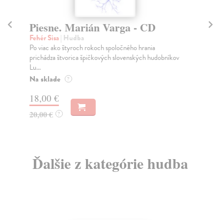
Piesne. Marián Varga - CD
P
Fehér Sisa
| Hudba
Feh
Po viac ako štyroch rokoch spoločného hrania
Po 
prichádza štvorica špičkových slovenských hudobníkov
pri
Lu...
Lu..
Na sklade
Na
?
18,00 €
28
20,00 €
30
?
Ďalšie z kategórie hudba