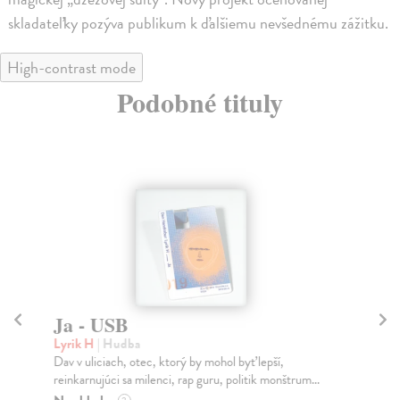
skladateľky pozýva publikum k ďalšiemu nevšednému zážitku.
High-contrast mode
Podobné tituly
Ja - USB
L
Lyrik H
| Hudba
kol
Dav v uliciach, otec, ktorý by mohol byť lepší,
Nov
reinkarnujúci sa milenci, rap guru, politik monštrum...
Las