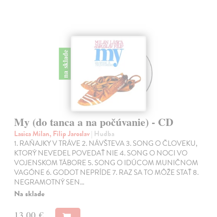
na sklade
My (do tanca a na počúvanie) - CD
Lasica Milan, Filip Jaroslav
| Hudba
1. RAŇAJKY V TRÁVE 2. NÁVŠTEVA 3. SONG O ČLOVEKU,
KTORÝ NEVEDEL POVEDAŤ NIE 4. SONG O NOCI VO
VOJENSKOM TÁBORE 5. SONG O IDÚCOM MUNIČNOM
VAGÓNE 6. GODOT NEPRÍDE 7. RAZ SA TO MÔŽE STAŤ 8.
NEGRAMOTNÝ SEN…
Na sklade
13,00 €