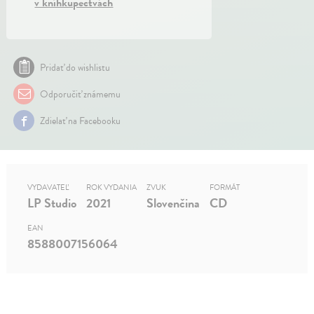
v kníhkupectvách
Pridať do wishlistu
Odporučiť známemu
Zdielať na Facebooku
VYDAVATEĽ
ROK VYDANIA
ZVUK
FORMÁT
LP Studio
2021
Slovenčina
CD
EAN
8588007156064