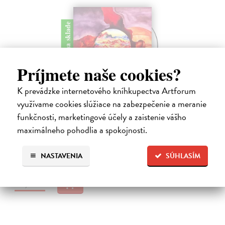
na sklade
Príjmete naše cookies?
K prevádzke internetového kníhkupectva Artforum
The Breathing Earth - CD
využívame cookies slúžiace na zabezpečenie a meranie
Waking Vision
| Hudba
funkčnosti, marketingové účely a zaistenie vášho
Dlhých sedemnásť rokov museli čakať fanúšikovia kultového
zoskupenia Waking Vision na nový album. Gitarista a skladateľ John
maximálneho pohodlia a spokojnosti.
Shannon a bubeník Martin Valihora, spolužiaci z prestížnej Berklee
College of…
NASTAVENIA
SÚHLASÍM
Na sklade
13,00 €