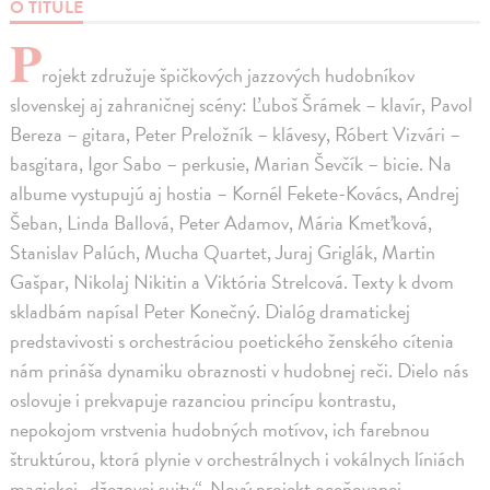
O TITULE
P
rojekt združuje špičkových jazzových hudobníkov
slovenskej aj zahraničnej scény: Ľuboš Šrámek – klavír, Pavol
Bereza – gitara, Peter Preložník – klávesy, Róbert Vizvári –
basgitara, Igor Sabo – perkusie, Marian Ševčík – bicie. Na
albume vystupujú aj hostia – Kornél Fekete-Kovács, Andrej
Šeban, Linda Ballová, Peter Adamov, Mária Kmeťková,
Stanislav Palúch, Mucha Quartet, Juraj Griglák, Martin
Gašpar, Nikolaj Nikitin a Viktória Strelcová. Texty k dvom
skladbám napísal Peter Konečný. Dialóg dramatickej
predstavivosti s orchestráciou poetického ženského cítenia
nám prináša dynamiku obraznosti v hudobnej reči. Dielo nás
oslovuje i prekvapuje razanciou princípu kontrastu,
nepokojom vrstvenia hudobných motívov, ich farebnou
štruktúrou, ktorá plynie v orchestrálnych i vokálnych líniách
magickej „džezovej suity“. Nový projekt oceňovanej