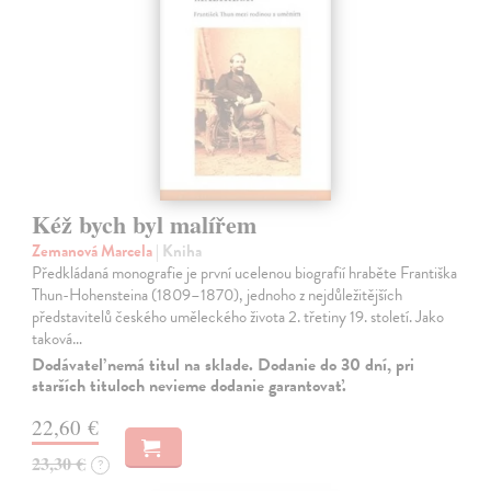
Kéž bych byl malířem
Zemanová Marcela
| Kniha
Předkládaná monografie je první ucelenou biografií hraběte Františka
Thun-Hohensteina (1809–1870), jednoho z nejdůležitějších
představitelů českého uměleckého života 2. třetiny 19. století. Jako
taková…
Dodávateľ nemá titul na sklade. Dodanie do 30 dní, pri
starších tituloch nevieme dodanie garantovať.
22,60 €
23,30 €
?