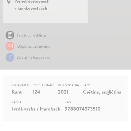
Pozrieť dostupnosť
v kníhkupectvách
Pridať do wishlistu
Odporučiť známemu
Zdielať na Facebooku
VYDAVATEĽ
POČET STRÁN
ROK VYDANIA
JAZYK
Kant
124
2021
Čeština, angličtina
VÄZBA
EAN
Tvrdá väzba / Hardback
9788074373510