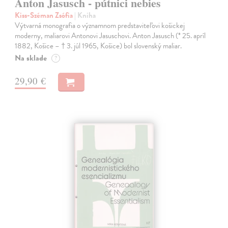
Anton Jasusch - pútnici nebies
Kiss-Széman Zsófia
| Kniha
Výtvarná monografia o významnom predstaviteľovi košickej
moderny, maliarovi Antonovi Jasuschovi. Anton Jasusch (* 25. apríl
1882, Košice – † 3. júl 1965, Košice) bol slovenský maliar.
Na sklade
?
29,90 €