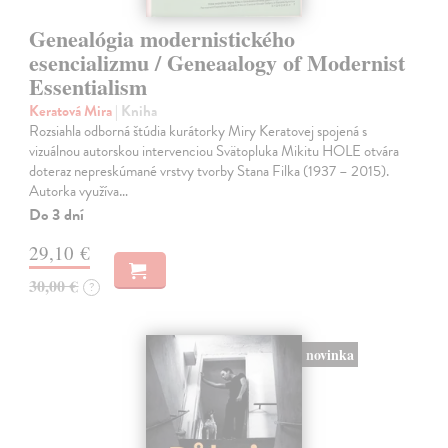
Genealógia modernistického
esencializmu / Geneaalogy of Modernist
Essentialism
Keratová Mira
| Kniha
Rozsiahla odborná štúdia kurátorky Miry Keratovej spojená s
vizuálnou autorskou intervenciou Svätopluka Mikitu HOLE otvára
doteraz nepreskúmané vrstvy tvorby Stana Filka (1937 – 2015).
Autorka využíva…
Do 3 dní
29,10 €
30,00 €
?
novinka