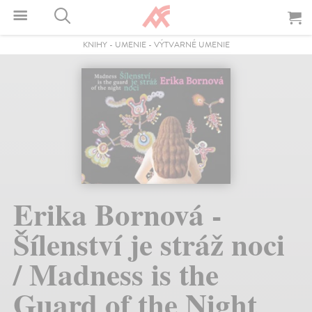
KNIHY
-
UMENIE
-
VÝTVARNÉ UMENIE
Erika Bornová -
Šílenství je stráž noci
/ Madness is the
Guard of the Night