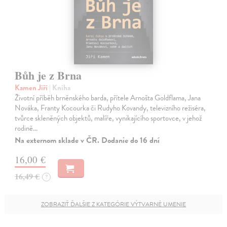
Bůh je z Brna
Kamen Jiří
| Kniha
Životní příběh brněnského barda, přítele Arnošta Goldflama, Jana
Nováka, Franty Kocourka či Rudyho Kovandy, televizního režiséra,
tvůrce skleněných objektů, malíře, vynikajícího sportovce, v jehož
rodině…
Na externom sklade v ČR. Dodanie do 16 dní
16,00 €
16,49 €
?
ZOBRAZIŤ ĎALŠIE Z KATEGÓRIE VÝTVARNÉ UMENIE