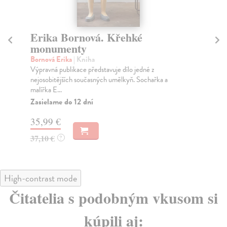
Erika Bornová - Stíny horkého
V
léta / Traudi Schönfeld
(
Bornová Erika
| Kniha
Ba
Portréty copaté dívky a otlučených věcí ze starého
Mal
domu nakreslené černým pískem. Zobrazení prostá, ...
Fis
dvac
Zasielame do 12 dní
Za
31,43 €
45
32,40 €
?
46
High-contrast mode
Čitatelia s podobným vkusom si
kúpili aj: