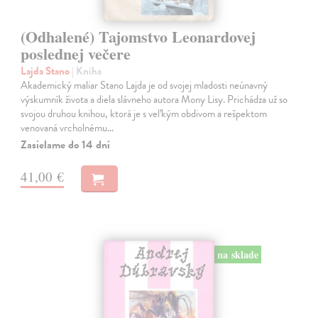
(Odhalené) Tajomstvo Leonardovej
poslednej večere
Lajda Stano
| Kniha
Akademický maliar Stano Lajda je od svojej mladosti neúnavný
výskumník života a diela slávneho autora Mony Lisy. Prichádza už so
svojou druhou knihou, ktorá je s veľkým obdivom a rešpektom
venovaná vrcholnému…
Zasielame do 14 dní
41,00 €
na sklade