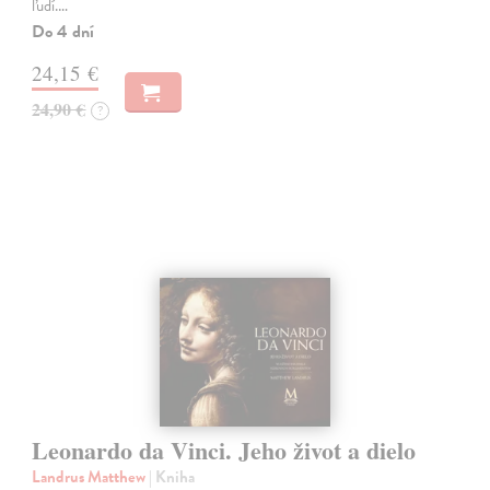
ľudí.…
Do 4 dní
24,15 €
24,90 €
?
Leonardo da Vinci. Jeho život a dielo
Landrus Matthew
| Kniha