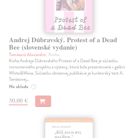
Andrej Dúbravský. Protest of a Dead
Bee (slovenské vydanie)
Tamásová Alexandra
| Kniha
Kniha Andreja Dúbravského Protest of a Dead Bee je súčasťou
rovnomenného projektu a výstavy, ktorá bola prezentovaná v galérii
White&Weiss. Súčasťou obrazovej publikácie je kurátorský text A.
Tamásovej…
Na sklade
?
30,00 €