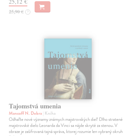
25,12 €
25,90 €
?
Tajomstvá umenia
Mancoff N. Debra
| Kniha
Odhaľte nové významy známych majstrovských diel! Dlho stratené
majstrovské dielo Leonarda da Vinci sa nájde skryté za stenou. V
obraze je zašifrovaná tajná správa, ktorej rozumie len vybraný okruh