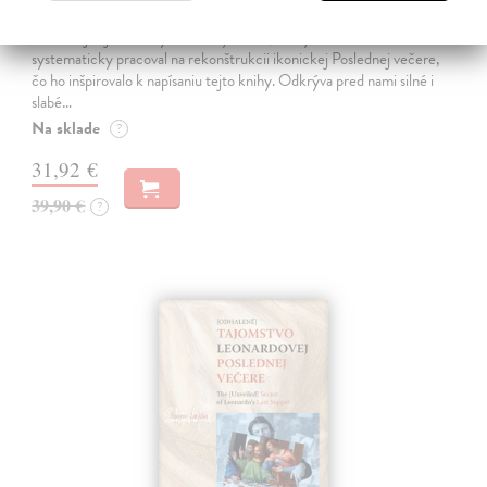
Lajda Stano
| Kniha
Stano Lajda je súčasný slovenský maliar, ktorý niekoľko rokov
systematicky pracoval na rekonštrukcii ikonickej Poslednej večere,
čo ho inšpirovalo k napísaniu tejto knihy. Odkrýva pred nami silné i
slabé…
Na sklade
?
31,92 €
39,90 €
?