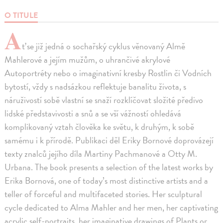
O TITULE
A
ť se již jedná o sochařský cyklus věnovaný Almě
Mahlerové a jejím mužům, o uhrančivé akrylové
Autoportréty nebo o imaginativní kresby Rostlin či Vodních
bytostí, vždy s nadsázkou reflektuje banalitu života, s
náruživostí sobě vlastní se snaží rozklíčovat složité předivo
lidské představivosti a snů a se vší vážností ohledává
komplikovaný vztah člověka ke světu, k druhým, k sobě
samému i k přírodě. Publikaci děl Eriky Bornové doprovázejí
texty znalců jejího díla Martiny Pachmanové a Otty M.
Urbana. The book presents a selection of the latest works by
Erika Bornová, one of today’s most distinctive artists and a
teller of forceful and multifaceted stories. Her sculptural
cycle dedicated to Alma Mahler and her men, her captivating
acrylic self-portraits, her imaginative drawings of Plants or