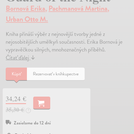
Bornová Erika
,
Pachmanová Martina
,
Urban Otto M.
Kniha přináší výběr z nejnovější tvorby jedné z
nejosobitějších umělkyň současnosti. Erika Bornová je
vypravěčkou silných, mnohoznačných příběhů.
Čítať ďalej
↓
Kúpiť
Rezervovať v kníhkupectve
34,24 €
35,30 €
?
Zasielame do 12 dní