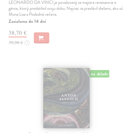
LEONARDO DA VINCI je považovaný za majstra renesancie a
génia, ktorý predstihol svoju dobu. Najviac sa preslávil dielami, ako sú
Mona Lisa a Posledná večera.
Zasielame do 14 dní
38,70 €
39,90 €
?
na sklade