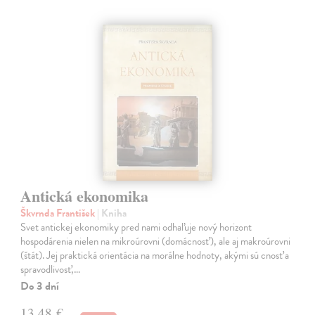
Antická ekonomika
Škvrnda František
| Kniha
Svet antickej ekonomiky pred nami odhaľuje nový horizont
hospodárenia nielen na mikroúrovni (domácnosť), ale aj makroúrovni
(štát). Jej praktická orientácia na morálne hodnoty, akými sú cnosť a
spravodlivosť,…
Do 3 dní
13,48 €