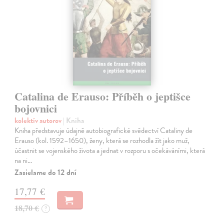
Catalina de Erauso: Příběh o jeptišce
bojovnici
kolektív autorov
| Kniha
Kniha představuje údajně autobiografické svědectví Cataliny de
Erauso (kol. 1592–1650), ženy, která se rozhodla žít jako muž,
účastnit se vojenského života a jednat v rozporu s očekáváními, která
na ni…
Zasielame do 12 dní
17,77 €
18,70 €
?