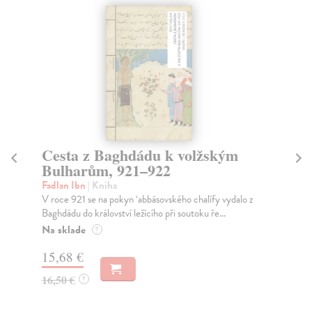
Mýty a tradice středoevropské
univerzitní kultury
Fasora Lukáš
| Kniha
lo z
Prostřednictvím takzvaných „mýtů“ se autoři pokusili
odkrýt několik problémů univerzit, které jsou z...
Zasielame do 12 dní
14,45 €
14,90 €
?