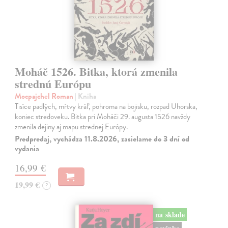
Moháč 1526. Bitka, ktorá zmenila
strednú Európu
Mocpajchel Roman
| Kniha
Tisíce padlých, mŕtvy kráľ, pohroma na bojisku, rozpad Uhorska,
koniec stredoveku. Bitka pri Moháči 29. augusta 1526 navždy
zmenila dejiny aj mapu strednej Európy.
Predpredaj, vychádza 11.8.2026, zasielame do 3 dní od
vydania
16,99 €
19,99 €
?
na sklade