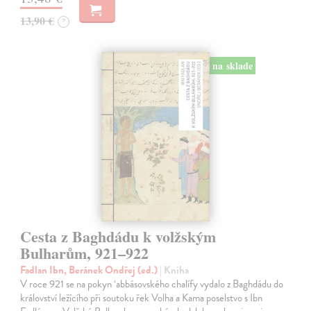
13,90 €
?
na sklade
Cesta z Baghdádu k volžským
Bulharům, 921–922
Fadlan Ibn, Beránek Ondřej (ed.)
| Kniha
V roce 921 se na pokyn ‘abbásovského chalífy vydalo z Baghdádu do
království ležícího při soutoku řek Volha a Kama poselstvo s Ibn