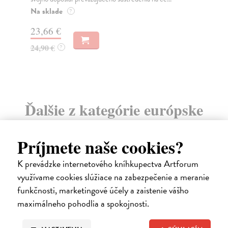
Na sklade
Na
?
23,66 €
31
24,90 €
32
?
Ďalšie z kategórie európske
dejiny
Príjmete naše cookies?
K prevádzke internetového kníhkupectva Artforum
využívame cookies slúžiace na zabezpečenie a meranie
na sklade
funkčnosti, marketingové účely a zaistenie vášho
maximálneho pohodlia a spokojnosti.