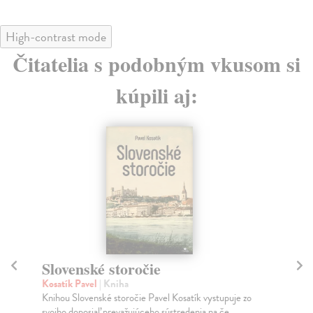
High-contrast mode
Čitatelia s podobným vkusom si
kúpili aj:
Slovenské storočie
Mě
Kosatík Pavel
| Kniha
Mu
Knihou Slovenské storočie Pavel Kosatík vystupuje zo
Ty 
svojho doposiaľ prevažujúceho sústredenia na če...
jeh