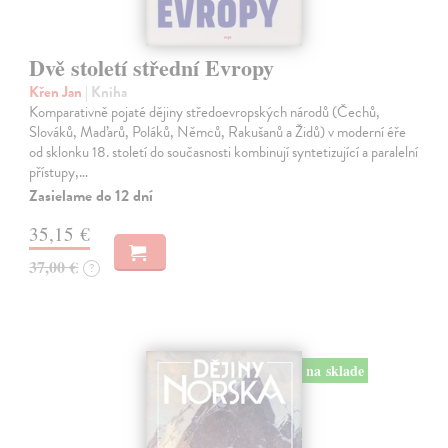
Dvě století střední Evropy
Křen Jan
| Kniha
Komparativně pojaté dějiny středoevropských národů (Čechů,
Slováků, Maďarů, Poláků, Němců, Rakušanů a Židů) v moderní éře
od sklonku 18. století do současnosti kombinují syntetizující a paralelní
přístupy,…
Zasielame do 12 dní
35,15 €
37,00 €
?
na sklade