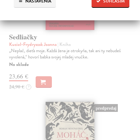
NASTAVENIA
SÚHLASÍM
Sedliačky
Kuciel-Frydryszak Joanna
| Kniha
„Neplač, dieťa moje. Každá žena je otrokyňa, tak ani ty nebudeš
vyvolená,“ hovorí babka svojej mladej vnučke.
Na sklade
23,66 €
24,90 €
?
predpredaj