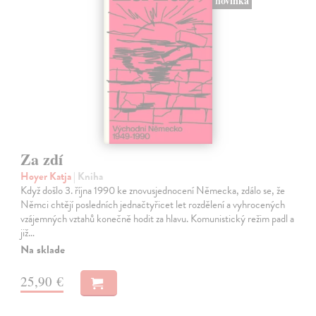
novinka
Za zdí
Hoyer Katja
| Kniha
Když došlo 3. října 1990 ke znovusjednocení Německa, zdálo se, že
Němci chtějí posledních jednačtyřicet let rozdělení a vyhrocených
vzájemných vztahů konečně hodit za hlavu. Komunistický režim padl a
již…
Na sklade
25,90 €