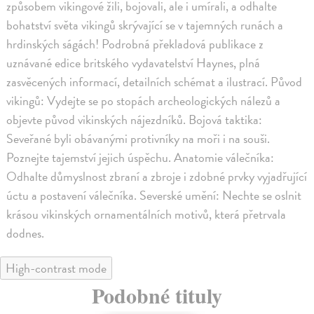
způsobem vikingové žili, bojovali, ale i umírali, a odhalte
bohatství světa vikingů skrývající se v tajemných runách a
hrdinských ságách! Podrobná překladová publikace z
uznávané edice britského vydavatelství Haynes, plná
zasvěcených informací, detailních schémat a ilustrací. Původ
vikingů: Vydejte se po stopách archeologických nálezů a
objevte původ vikinských nájezdníků. Bojová taktika:
Seveřané byli obávanými protivníky na moři i na souši.
Poznejte tajemství jejich úspěchu. Anatomie válečníka:
Odhalte důmyslnost zbraní a zbroje i zdobné prvky vyjadřující
úctu a postavení válečníka. Severské umění: Nechte se oslnit
krásou vikinských ornamentálních motivů, která přetrvala
dodnes.
High-contrast mode
Podobné tituly