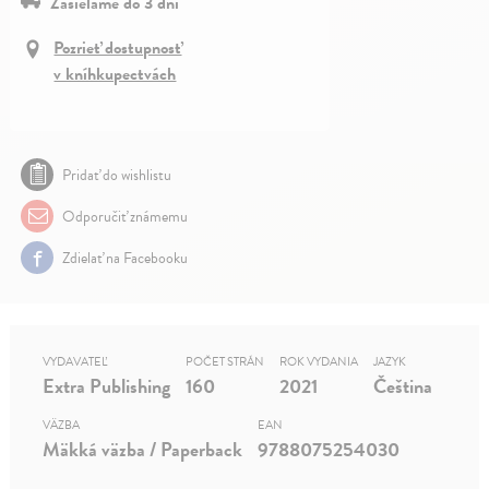
Zasielame do 3 dní
Pozrieť dostupnosť
v kníhkupectvách
Pridať do wishlistu
Odporučiť známemu
Zdielať na Facebooku
VYDAVATEĽ
POČET STRÁN
ROK VYDANIA
JAZYK
Extra Publishing
160
2021
Čeština
VÄZBA
EAN
Mäkká väzba / Paperback
9788075254030