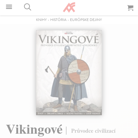
KNIHY
-
HISTÓRIA
-
EURÓPSKE DEJINY
Vikingové
Průvodce civilizací