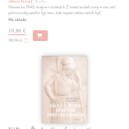
Jähner Harald
| Kniha
Nemecko 1945: krajina v troskách. Z miest sa stali ruiny a viac než
polovica obyvateľov žije tam, kde nepatrí alebo netúži byť.
Na sklade
19,86 €
20,90 €
?