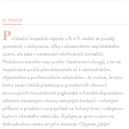
O TITULE
P
očáteční loupežné nájezdy z 8. a 9. století se později
proměnily v dobyvačné války s obsazováním nepřátelského
území, ale také v navazování obchodních kontaktů.
Podobnou transformací prošlo i hodnocení vikingů, a to od
loupeživých pirátů přes dobyvatele až k obchodníkům,
objevitelům a profesionálním válečníkům. Je možné, že tato
kniha změní zažité představy o primitivních vikinzích
terorizujících mírumilovné anglosaské a franské obyvatelstvo,
odstraní stereotypní obrazy nemytých barbarů s rohatými
přilbami a představí nový pohled na bohatý život i svébytnou
kulturu vikinského válečníka. Vydejte se spolu s námi na
dobrodružnou cestu do jeho domova: Objevte, jakým