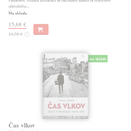
Fadlánem. Volžské Bulharsko se nacházelo daleko za hranicemi
islámského…
Na sklade
15,68 €
16,50 €
?
na sklade
Čas vlkov