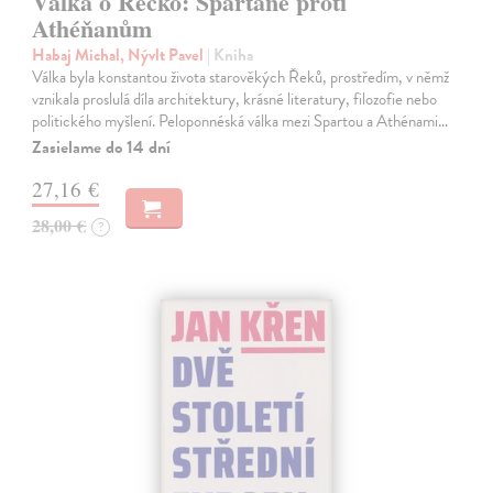
Válka o Řecko: Sparťané proti
Athéňanům
Habaj Michal, Nývlt Pavel
| Kniha
Válka byla konstantou života starověkých Řeků, prostředím, v němž
vznikala proslulá díla architektury, krásné literatury, filozofie nebo
politického myšlení. Peloponnéská válka mezi Spartou a Athénami…
Zasielame do 14 dní
27,16 €
28,00 €
?