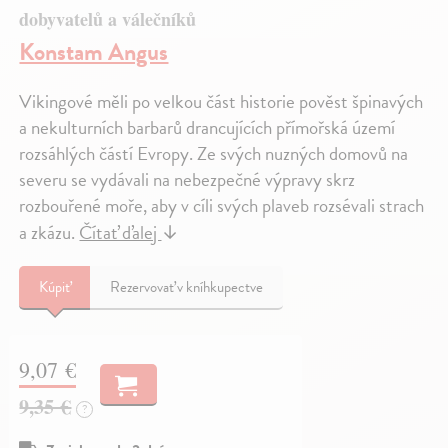
dobyvatelů a válečníků
Konstam Angus
Vikingové měli po velkou část historie pověst špinavých
a nekulturních barbarů drancujících přímořská území
rozsáhlých částí Evropy. Ze svých nuzných domovů na
severu se vydávali na nebezpečné výpravy skrz
rozbouřené moře, aby v cíli svých plaveb rozsévali strach
a zkázu.
Čítať ďalej
↓
Kúpiť
Rezervovať v kníhkupectve
9,07 €
9,35 €
?