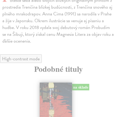
otešte seba alebo svojich blízkych originálnym printom z
prostredia Trenčína blízkej budúcnosti, z Trenčína snového aj
plného mrakodrapov. Anna Cima (1991) sa narodila v Prahe
a žije v Japonsku. Okrem ilustrácie sa venuje aj písaniu a
hudbe. V roku 2018 vydala svoj debutový román Probudím
se na Šibuji, ktorý získal cenu Magnesia Litera za objav roku a
ďalšie ocenenia.
High-contrast mode
Podobné tituly
na sklade