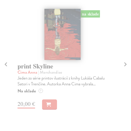
na sklade
print Skyline
pr
Cima Anna
| Merchandise
Jan
Jeden zo série printov ilustrácií z knihy Lukáša Cabalu
Jed
Satori v Trenčíne. Autorka Anna Cima vybrala...
Jar
Na sklade
Na
?
20,00 €
20