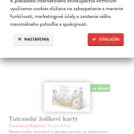
K prevádzke internetového kníhkupectva Artforum
Na sklade
využívame cookies slúžiace na zabezpečenie a meranie
funkčnosti, marketingové účely a zaistenie vášho
25,00 €
maximálneho pohodlia a spokojnosti.
NASTAVENIA
SÚHLASÍM
na sklade
Tatranské žolíkové karty
Cermanová Katarína
| Merchandise
Miesto kráľov na koňoch si zahrajte partičku so skutočnými