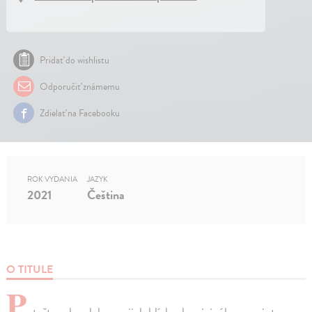
Pridať do wishlistu
Odporučiť známemu
Zdielať na Facebooku
ROK VYDANIA
JAZYK
2021
Čeština
O TITULE
P