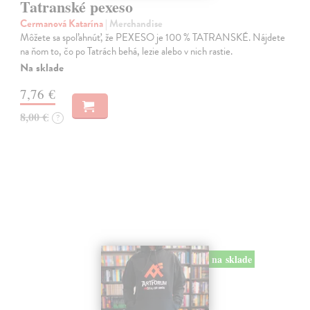
Tatranské pexeso
Cermanová Katarína
| Merchandise
Môžete sa spoľahnúť, že PEXESO je 100 % TATRANSKÉ. Nájdete
na ňom to, čo po Tatrách behá, lezie alebo v nich rastie.
Na sklade
7,76 €
8,00 €
?
na sklade