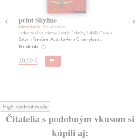
print Skyline
pr
Cima Anna
| Merchandise
Jan
Jeden zo série printov ilustrácií z knihy Lukáša Cabalu
Jed
Satori v Trenčíne. Autorka Anna Cima vybrala...
Jar
Na sklade
Na
?
20,00 €
20
High-contrast mode
Čitatelia s podobným vkusom si
kúpili aj: