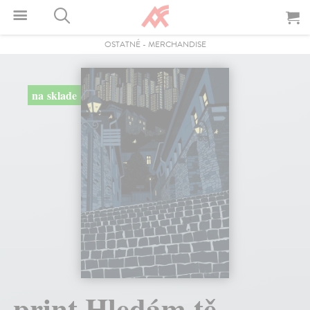
OSTATNÉ
-
MERCHANDISE
na sklade
print Hledám tě