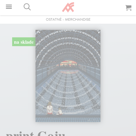
OSTATNÉ
-
MERCHANDISE
na sklade
print Goju