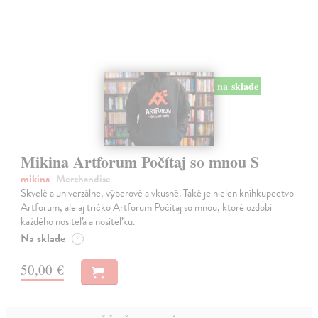
na sklade
Mikina Artforum Počítaj so mnou S
mikina
| Merchandise
Skvelé a univerzálne, výberové a vkusné. Také je nielen kníhkupectvo
Artforum, ale aj tričko Artforum Počítaj so mnou, ktoré ozdobí
každého nositeľa a nositeľku.
Na sklade
?
50,00 €