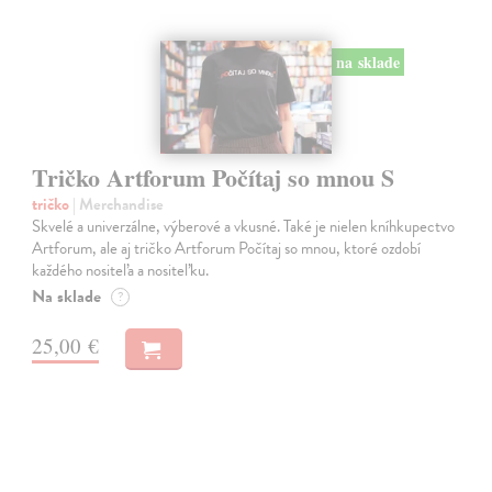
na sklade
Tričko Artforum Počítaj so mnou S
tričko
| Merchandise
Skvelé a univerzálne, výberové a vkusné. Také je nielen kníhkupectvo
Artforum, ale aj tričko Artforum Počítaj so mnou, ktoré ozdobí
každého nositeľa a nositeľku.
Na sklade
?
25,00 €