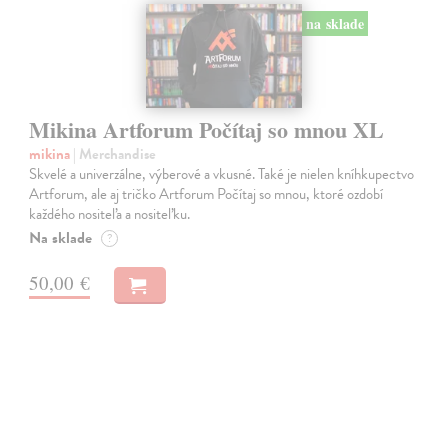
na sklade
Mikina Artforum Počítaj so mnou XL
mikina
| Merchandise
Skvelé a univerzálne, výberové a vkusné. Také je nielen kníhkupectvo
Artforum, ale aj tričko Artforum Počítaj so mnou, ktoré ozdobí
každého nositeľa a nositeľku.
Na sklade
?
50,00 €