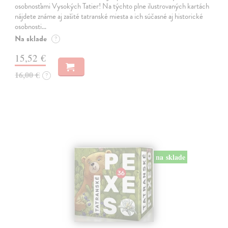
osobnosťami Vysokých Tatier! Na týchto plne ilustrovaných kartách
nájdete známe aj zašité tatranské miesta a ich súčasné aj historické
osobnosti…
Na sklade
?
15,52 €
16,00 €
?
na sklade