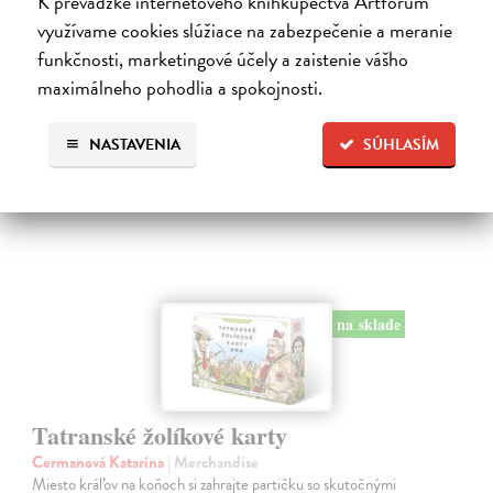
K prevádzke internetového kníhkupectva Artforum
Na sklade
využívame cookies slúžiace na zabezpečenie a meranie
?
funkčnosti, marketingové účely a zaistenie vášho
25,00 €
maximálneho pohodlia a spokojnosti.
NASTAVENIA
SÚHLASÍM
na sklade
Tatranské žolíkové karty
Cermanová Katarína
| Merchandise
Miesto kráľov na koňoch si zahrajte partičku so skutočnými