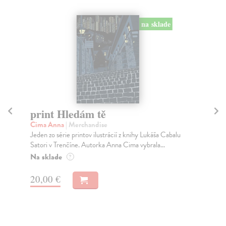
na sklade
print Hledám tě
pr
Cima Anna
| Merchandise
Jan
Jeden zo série printov ilustrácií z knihy Lukáša Cabalu
Jed
Satori v Trenčíne. Autorka Anna Cima vybrala...
Jar
Na sklade
Na
?
20,00 €
20