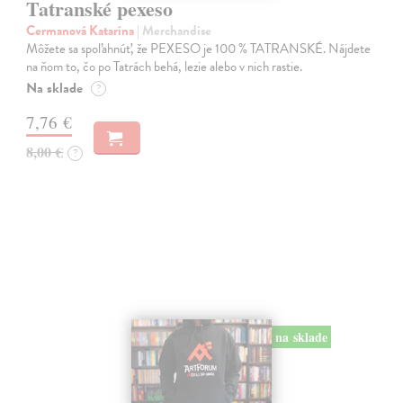
Tatranské pexeso
Cermanová Katarína
| Merchandise
Môžete sa spoľahnúť, že PEXESO je 100 % TATRANSKÉ. Nájdete
na ňom to, čo po Tatrách behá, lezie alebo v nich rastie.
Na sklade
?
7,76 €
8,00 €
?
na sklade