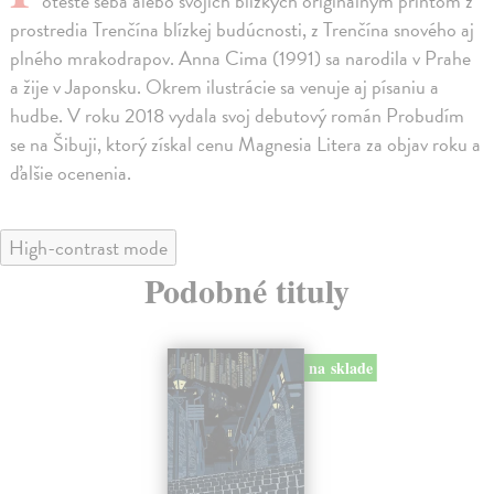
otešte seba alebo svojich blízkych originálnym printom z
prostredia Trenčína blízkej budúcnosti, z Trenčína snového aj
plného mrakodrapov. Anna Cima (1991) sa narodila v Prahe
a žije v Japonsku. Okrem ilustrácie sa venuje aj písaniu a
hudbe. V roku 2018 vydala svoj debutový román Probudím
se na Šibuji, ktorý získal cenu Magnesia Litera za objav roku a
ďalšie ocenenia.
High-contrast mode
Podobné tituly
na sklade