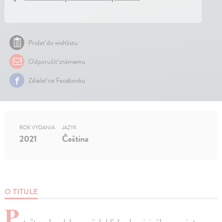
Pridať do wishlistu
Odporučiť známemu
Zdielať na Facebooku
ROK VYDANIA
JAZYK
2021
Čeština
O TITULE
P