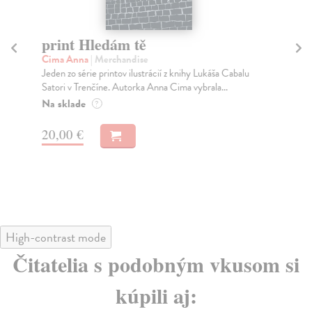
print Hledám tě
pr
Cima Anna
| Merchandise
Jan
Jeden zo série printov ilustrácií z knihy Lukáša Cabalu
Jed
Satori v Trenčíne. Autorka Anna Cima vybrala...
Jar
Na sklade
Na
?
20,00 €
20
High-contrast mode
Čitatelia s podobným vkusom si
kúpili aj: