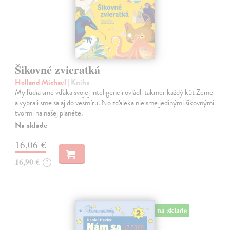
Šikovné zvieratká
Holland Michael
| Kniha
My ľudia sme vďaka svojej inteligencii ovládli takmer každý kút Zeme
a vybrali sme sa aj do vesmíru. No zďaleka nie sme jedinými šikovnými
tvormi na našej planéte.
Na sklade
16,06 €
16,90 €
?
na sklade