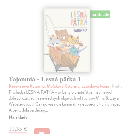
na sklade
Tajomnia - Lesná päťka 1
Kerekesová Katarína, Moláková Katarína, Laučíková Ivana
| Kniha
Prichádza LESNÁ PÄŤKA - príbehy o priateľstve, napínavých
dobrodružstvách a nevšedných objavoch od tvorcov Mimi & Lízy a
Websterovcov! Čakajú vás noví kamaráti - neposedný kuní chlapec
Albert, dobrosrdečný…
Na sklade
11,35 €