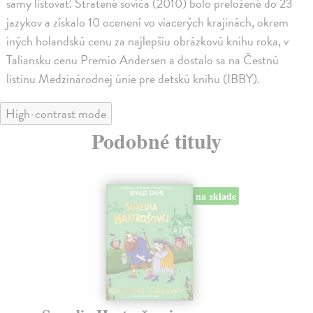
samy listovať. Stratené sovíča (2010) bolo preložené do 23
jazykov a získalo 10 ocenení vo viacerých krajinách, okrem
iných holandskú cenu za najlepšiu obrázkovú knihu roka, v
Taliansku cenu Premio Andersen a dostalo sa na Čestnú
listinu Medzinárodnej únie pre detskú knihu (IBBY).
High-contrast mode
Podobné tituly
na sklade