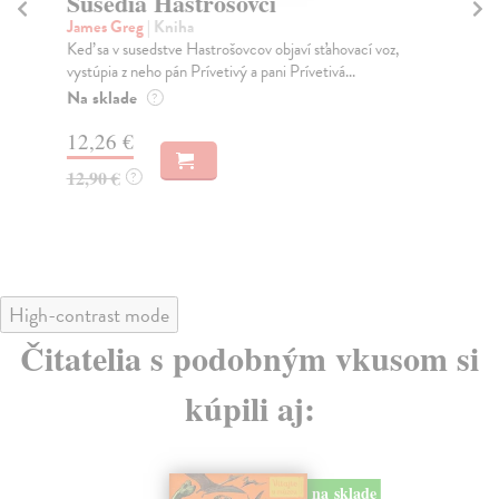
Susedia Hastrošovci
O
James Greg
| Kniha
Lu
Keď sa v susedstve Hastrošovcov objaví sťahovací voz,
Mal
vystúpia z neho pán Prívetivý a pani Prívetivá...
odh
Na sklade
Za
?
12,26 €
9,
12,90 €
9,
?
High-contrast mode
Čitatelia s podobným vkusom si
kúpili aj:
na sklade