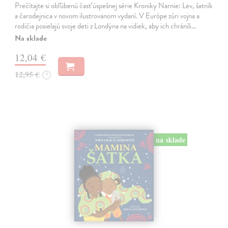
Prečítajte si obľúbenú časť úspešnej série Kroniky Narnie: Lev, šatník
a čarodejnica v novom ilustrovanom vydaní. V Európe zúri vojna a
rodičia posielajú svoje deti z Londýna na vidiek, aby ich chránili…
Na sklade
12,04 €
12,95 €
?
na sklade