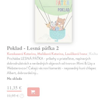
Poklad - Lesná päťka 2
Kerekesová Katarína, Moláková Katarína, Laučíková Ivana
| Kniha
Prichádza LESNÁ PÄŤKA - príbehy o priateľstve, napínavých
dobrodružstvách a nevšedných objavoch od tvorcov Mimi & Lízy a
Websterovcov! Čakajú vás noví kamaráti - neposedný kuní chlapec
Albert, dobrosrdečný…
Na sklade
11,35 €
11,95 €
?