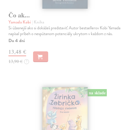
Čo ak...
Yamada Kobi
| Kniha
Si úžasnejší ako si dokážeš predstaviť. Autor bestsellerov Kobi Yamada
napísal príbeh o nespútanom potenciály ukrytom v každom z nás.
Do 4 dní
13,48 €
13,90 €
?
na sklade