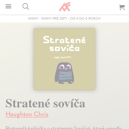
KNIHY
-
KNIHY PRE DETI
-
OD 4 DO 6 ROKOV
Stratené sovíča
Haughton Chris
Roztomilá knižočka o stratenom Sovíčati, ktoré vypadlo