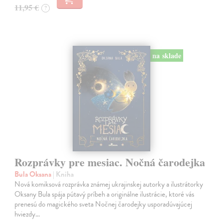
11,95 €
?
na sklade
Rozprávky pre mesiac. Nočná čarodejka
Bula Oksana
| Kniha
Nová komiksová rozprávka známej ukrajinskej autorky a ilustrátorky
Oksany Bula spája pútavý príbeh a originálne ilustrácie, ktoré vás
prenesú do magického sveta Nočnej čarodejky usporadúvajúcej
hviezdy…