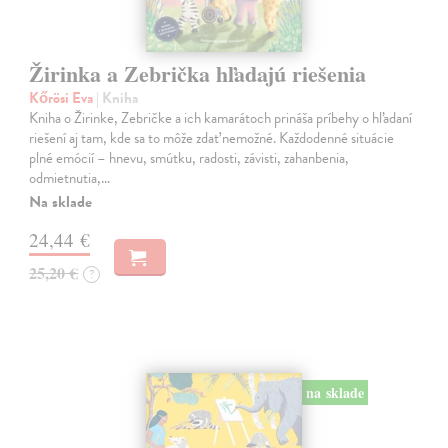
Žirinka a Zebrička hľadajú riešenia
Kőrösi Eva
| Kniha
Kniha o Žirinke, Zebričke a ich kamarátoch prináša príbehy o hľadaní
riešení aj tam, kde sa to môže zdať nemožné. Každodenné situácie
plné emócií – hnevu, smútku, radosti, závisti, zahanbenia,
odmietnutia,…
Na sklade
24,44 €
25,20 €
?
na sklade