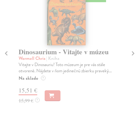
Dinosaurium - Vitajte v múzeu
S
Wormell Chris
| Kniha
Bo
Vitajte v Dinosauriu! Toto múzeum je pre vás stále
Vst
otvorené. Nájdete v ňom jedinečnú zbierku praveký...
Bou
sch
Na sklade
?
Do
15,51 €
10
15,99 €
?
10