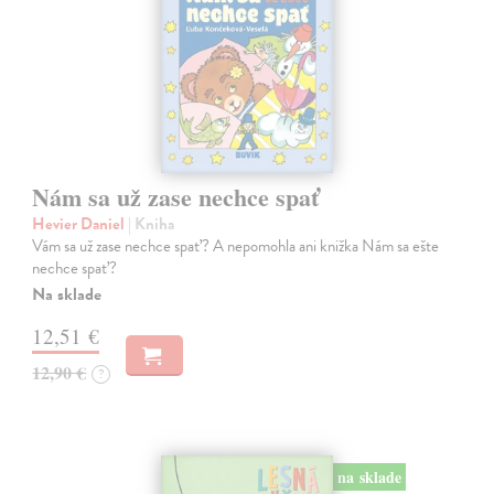
Nám sa už zase nechce spať
Hevier Daniel
| Kniha
Vám sa už zase nechce spať? A nepomohla ani knižka Nám sa ešte
nechce spať?
Na sklade
12,51 €
12,90 €
?
na sklade