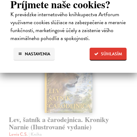
Príjmete naše cookies?
Na sklade
K prevádzke internetového kníhkupectva Artforum
28,03 €
využívame cookies slúžiace na zabezpečenie a meranie
28,90 €
?
funkčnosti, marketingové účely a zaistenie vášho
maximálneho pohodlia a spokojnosti.
NASTAVENIA
SÚHLASÍM
na sklade
Lev, šatník a čarodejnica. Kroniky
Narnie (Ilustrované vydanie)
Lewis C.S.
| Kniha