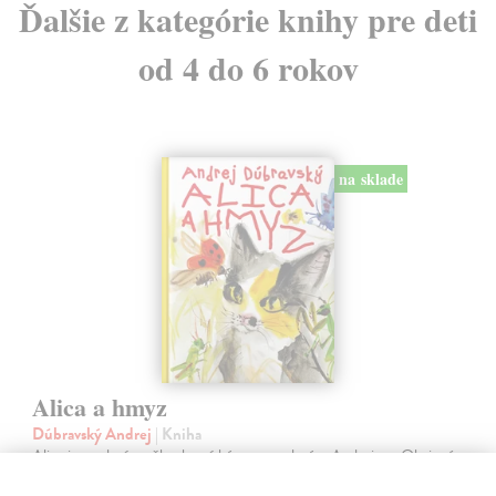
Ďalšie z kategórie knihy pre deti
od 4 do 6 rokov
na sklade
Alica a hmyz
Dúbravský Andrej
| Kniha
Alica je zvedavá mačka, ktorá býva so zvedavým Andrejom. Obaja sú
fascinovaní ríšou hmyzu.