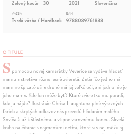
Zelený kocúr
30
2021
Slovenčina
VÄZBA
EAN
Tvrdá väzba / Hardback
9788089761838
O TITULE
S
pomocou novej kamarátky Veverice sa vydáva hľadať
mamu a stretáva rôzne lesné zvieratá. Zatiaľ čo jedno má
mamine špicaté uši a druhé má jej veľké oči, ani jedno nie je
jeho mama. Kde len môže byť? Ktoré zvieratko mu poradí,
kde ju nájde? Ilustrácie Chrisa Haughtona plné výrazných
farieb a skrytých odkazov nás prevedú hľadaním malého
Sovíčaťa až k šťastnému a vtipne varovnému koncu. Skvelá
kniha na čítanie s najmenšími deťmi, ktoré si v nej môžu aj