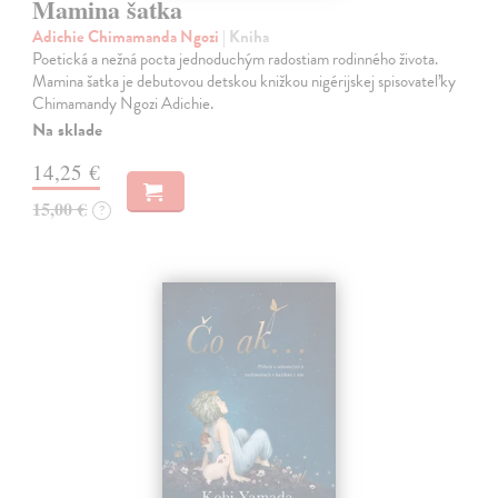
Mamina šatka
Adichie Chimamanda Ngozi
| Kniha
Poetická a nežná pocta jednoduchým radostiam rodinného života.
Mamina šatka je debutovou detskou knižkou nigérijskej spisovateľky
Chimamandy Ngozi Adichie.
Na sklade
14,25 €
15,00 €
?