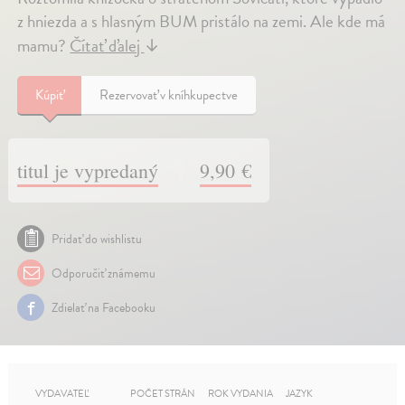
z hniezda a s hlasným BUM pristálo na zemi. Ale kde má
mamu?
Čítať ďalej
↓
Kúpiť
Rezervovať v kníhkupectve
titul je vypredaný
9,90 €
Pridať do wishlistu
Odporučiť známemu
Zdielať na Facebooku
VYDAVATEĽ
POČET STRÁN
ROK VYDANIA
JAZYK