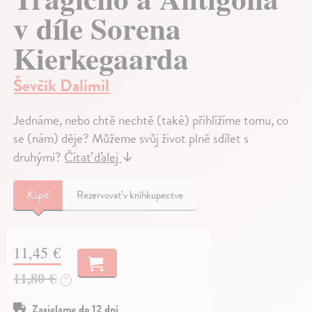
v díle Sorena
Kierkegaarda
Ševčík Dalimil
Jednáme, nebo chtě nechtě (také) přihlížíme tomu, co
se (nám) děje? Můžeme svůj život plně sdílet s
druhými?
Čítať ďalej
↓
Kúpiť
Rezervovať v kníhkupectve
11,45 €
11,80 €
?
Zasielame do 12 dní