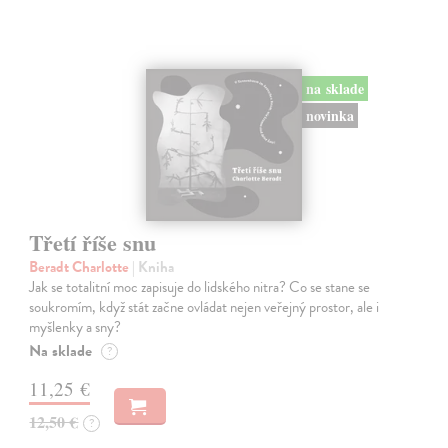
na sklade
novinka
Třetí říše snu
Beradt Charlotte
| Kniha
Jak se totalitní moc zapisuje do lidského nitra? Co se stane se
soukromím, když stát začne ovládat nejen veřejný prostor, ale i
myšlenky a sny?
Na sklade
?
11,25 €
12,50 €
?