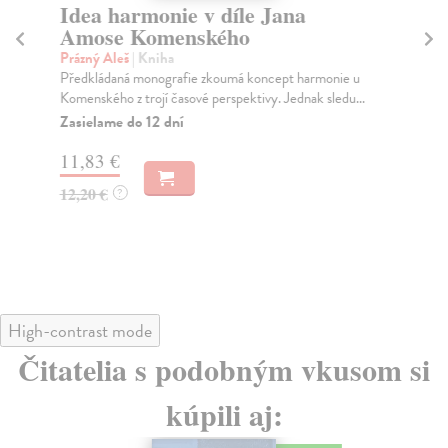
Idea harmonie v díle Jana
Ev
Amose Komenského
T
Prázný Aleš
| Kniha
Jir
Předkládaná monografie zkoumá koncept harmonie u
Spo
Komenského z trojí časové perspektivy. Jednak sledu...
v d
Zasielame do 12 dní
Za
11,83 €
16
12,20 €
17
?
High-contrast mode
Čitatelia s podobným vkusom si
kúpili aj: