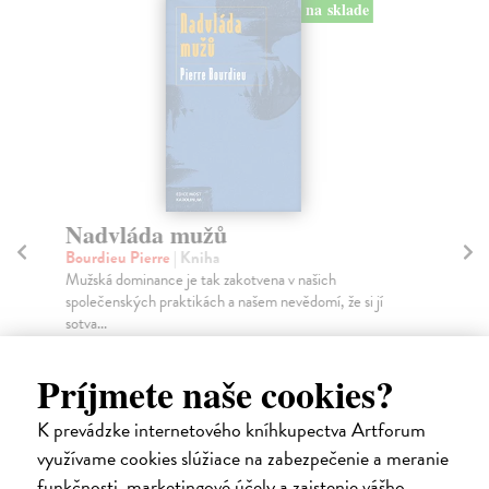
na sklade
Nadvláda mužů
D
Bourdieu Pierre
| Kniha
Kl
Mužská dominance je tak zakotvena v našich
Pok
společenských praktikách a našem nevědomí, že si jí
výs
sotva...
Na
Na sklade
?
25
Príjmete naše cookies?
14,55 €
K prevádzke internetového kníhkupectva Artforum
15,00 €
?
využívame cookies slúžiace na zabezpečenie a meranie
funkčnosti, marketingové účely a zaistenie vášho