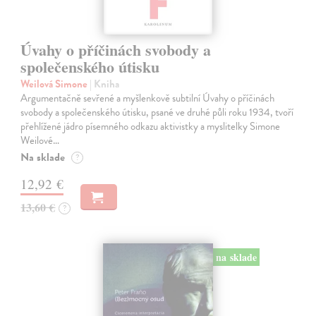
Úvahy o příčinách svobody a
společenského útisku
Weilová Simone
| Kniha
Argumentačně sevřené a myšlenkově subtilní Úvahy o příčinách
svobody a společenského útisku, psané ve druhé půli roku 1934, tvoří
přehlížené jádro písemného odkazu aktivistky a myslitelky Simone
Weilové…
Na sklade
?
12,92 €
13,60 €
?
na sklade