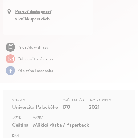
Pozrieť dostupnosť
v kníhkupectvách
Pridať do wishlistu
Odporučiť známemu
Zdielať na Facebooku
VYDAVATEĽ
POČET STRÁN
ROK VYDANIA
Univerzita Palackého
170
2021
JAZYK
VÄZBA
Čeština
Mäkká väzba / Paperback
EAN