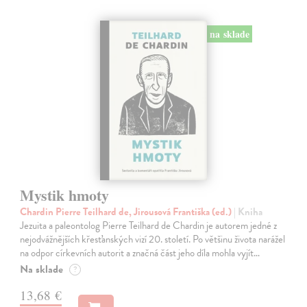
na sklade
Mystik hmoty
Chardin Pierre Teilhard de, Jirousová Františka (ed.)
| Kniha
Jezuita a paleontolog Pierre Teilhard de Chardin je autorem jedné z
nejodvážnějších křesťanských vizí 20. století. Po většinu života narážel
na odpor církevních autorit a značná část jeho díla mohla vyjít…
Na sklade
?
13,68 €