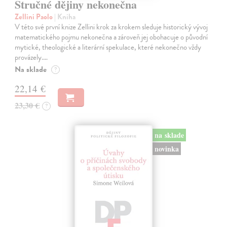
Stručné dějiny nekonečna
Zellini Paolo
| Kniha
V této své první knize Zellini krok za krokem sleduje historický vývoj
matematického pojmu nekonečna a zároveň jej obohacuje o původní
mytické, theologické a literární spekulace, které nekonečno vždy
provázely.…
Na sklade
?
22,14 €
23,30 €
?
na sklade
novinka