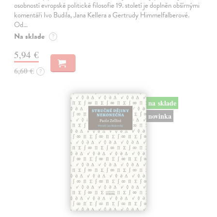
osobností evropské politické filosofie 19. století je doplněn obšírnými
komentáři Ivo Budila, Jana Kellera a Gertrudy Himmelfalberové.
Od…
Na sklade
?
5,94 €
6,60 €
?
na sklade
novinka