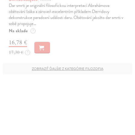
Dar smrti je originální filosofickou interpretací Abrahámova
obětování Izáka a zároveň excelentním příkladem Derridovy
dekonstrukce paradoxní události daru. Obětování jakožto dar smrti v
sobě propojuje…
Na sklade
?
16,78 €
17,30 €
?
ZOBRAZIŤ ĎALŠIE Z KATEGÓRIE FILOZOFIA