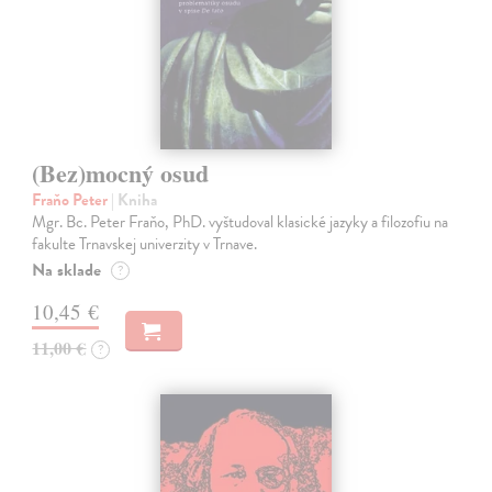
(Bez)mocný osud
Fraňo Peter
| Kniha
Mgr. Bc. Peter Fraňo, PhD. vyštudoval klasické jazyky a filozofiu na
fakulte Trnavskej univerzity v Trnave.
Na sklade
?
10,45 €
11,00 €
?