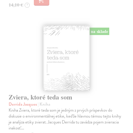
14,10 €
?
na sklade
Zviera, ktoré teda som
Derrida Jacques
| Kniha
Kniha Zviera, ktoré teda som je jedným z prvých príspevkov do
diskusie o environmentálnej etike, keďže hlavnou témou tejto knihy
je analýza etiky zvierat. Jacques Derrida tu zavádza pojem zvieracia
inakosť.…