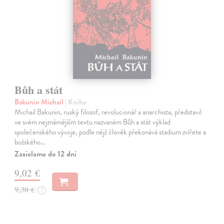
Bůh a stát
Bakunin Michail
| Kniha
Michail Bakunin, ruský filozof, revolucionář a anarchista, představil
ve svém nejznámějším textu nazvaném Bůh a stát výklad
společenského vývoje, podle nějž člověk překonává stadium zvířete a
božského…
Zasielame do 12 dní
9,02 €
9,30 €
?