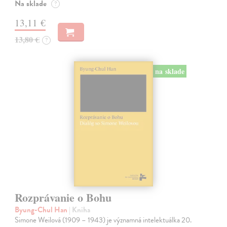
Na sklade
?
13,11 €
13,80 €
?
na sklade
Rozprávanie o Bohu
Byung-Chul Han
| Kniha
Simone Weilová (1909 – 1943) je významná intelektuálka 20.