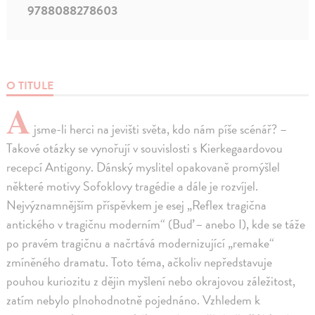
9788088278603
O TITULE
A
jsme-li herci na jevišti světa, kdo nám píše scénář? –
Takové otázky se vynořují v souvislosti s Kierkegaardovou
recepcí Antigony. Dánský myslitel opakovaně promýšlel
některé motivy Sofoklovy tragédie a dále je rozvíjel.
Nejvýznamnějším příspěvkem je esej „Reflex tragična
antického v tragičnu moderním“ (Buď – anebo I), kde se táže
po pravém tragičnu a načrtává modernizující „remake“
zmíněného dramatu. Toto téma, ačkoliv nepředstavuje
pouhou kuriozitu z dějin myšlení nebo okrajovou záležitost,
zatím nebylo plnohodnotně pojednáno. Vzhledem k