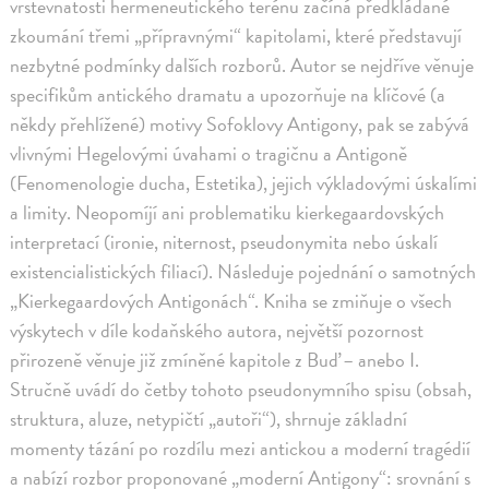
vrstevnatosti hermeneutického terénu začíná předkládané
zkoumání třemi „přípravnými“ kapitolami, které představují
nezbytné podmínky dalších rozborů. Autor se nejdříve věnuje
specifikům antického dramatu a upozorňuje na klíčové (a
někdy přehlížené) motivy Sofoklovy Antigony, pak se zabývá
vlivnými Hegelovými úvahami o tragičnu a Antigoně
(Fenomenologie ducha, Estetika), jejich výkladovými úskalími
a limity. Neopomíjí ani problematiku kierkegaardovských
interpretací (ironie, niternost, pseudonymita nebo úskalí
existencialistických filiací). Následuje pojednání o samotných
„Kierkegaardových Antigonách“. Kniha se zmiňuje o všech
výskytech v díle kodaňského autora, největší pozornost
přirozeně věnuje již zmíněné kapitole z Buď – anebo I.
Stručně uvádí do četby tohoto pseudonymního spisu (obsah,
struktura, aluze, netypičtí „autoři“), shrnuje základní
momenty tázání po rozdílu mezi antickou a moderní tragédií
a nabízí rozbor proponované „moderní Antigony“: srovnání s