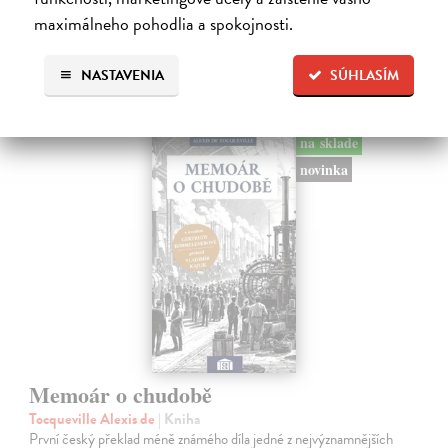
maximálneho pohodlia a spokojnosti.
NASTAVENIA
SÚHLASÍM
Ďalšie z kategórie filozofia
na sklade
novinka
Memoár o chudobě
Tocqueville Alexis de
| Kniha
První český překlad méně známého díla jedné z nejvýznamnějších