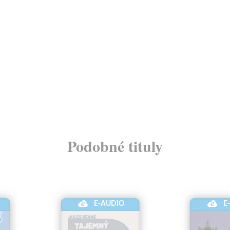
Podobné tituly
E-AUDIO
E