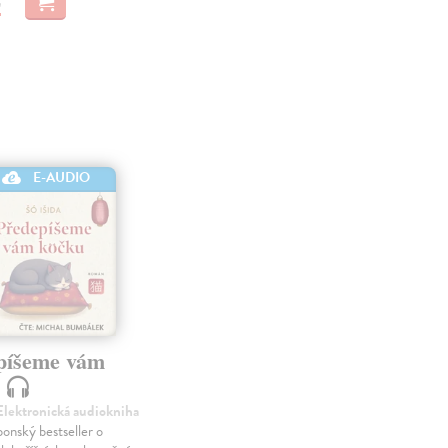
E-AUDIO
píšeme vám
u
 Elektronická audiokniha
ponský bestseller o