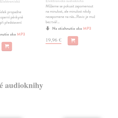
Elektronická audiokniha
 Elektronická
Di 
Můžeme se pokusit zapomenout
aud
na minulost, ale minulost nikdy
Telek propadne
Na p
nezapomene na nás…Ravic je muž
 operní pěvkyně
sple
bez tvář...
 při představení
kaná
dějo
Na stiahnutie ako
MP3
hnutie ako
MP3
19,96 €
17
vé audioknihy