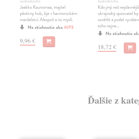
audiokniha
audiokniha
Jaakko Kaunismaa, majitel
Kdo jiný než nejslavnější
pěstírny hub, žije v harmonickém
ukrajinský spisovatel b
manželství. Alespoň si to myslí.
osvětlit a podat vyvážen
toho nejne...
é
Na stiahnutie ako
MP3
Na stiahnutie a
9,96 €
18,72 €
Ďalšie z kat