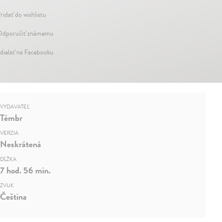
ridať do wishlistu
dporučiť známemu
dielať na Facebooku
VYDAVATEĽ
Témbr
VERZIA
Neskrátená
DĹŽKA
7 hod. 56 min.
ZVUK
Čeština