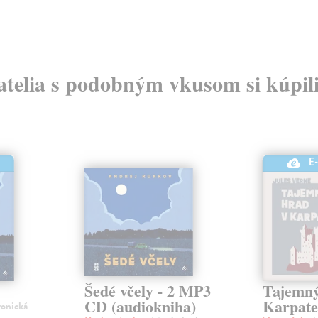
atelia s podobným vkusom si kúpili
E
Šedé včely - 2 MP3
Tajemný
CD (audiokniha)
Karpate
ronická