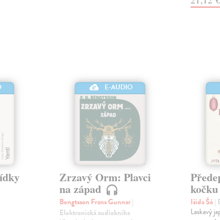
O
E-AUDIO
vídky
Zrzavý Orm: Plavci
Přede
na západ
kočk
Bengtsson Frans Gunnar
|
Išida Šó
|
Laskavý ja
Elektronická audiokniha