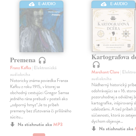
E-AUDIO
E-AUDIO
Kartografova d
Premena
Franz Kafka
| Elektronická
Marchant Clare
| Elektr
audiokniha
audiokniha
Notoricky známa poviedka Franza
Nádherný historický príb
Kafku z roku 1915, v ktorej sa
odohrávajúci sa v 16. storo
obchodný cestujúci Gregor Samsa
pozoruhodnej a odvážnej 
jedného rána prebudí v posteli ako
kartografke, inšpirovaný
„odporný hmyz“.Je to príbeh
udalosťami. A tiež príbeh 
premeny bez zľutovania či prílišného
súčasnosti, ktorá zo zataj
súcitu…
dychom objavuje…
Na stiahnutie ako
MP3
Na stiahnutie ako