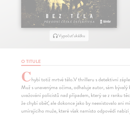
Vypočuť ukážku
O TITULE
C
hybí totiž mrtvé tělo.V thrilleru s detektivní z
Muž s unavenýma očima, odhaluje autor, sám bývalý k
uvažování policistů nad případem, který se z ranku 
že chybí oběť, ale dokonce jako by neexistovalo ani m
umírajícího muže, které však namísto odpovědí nabízí