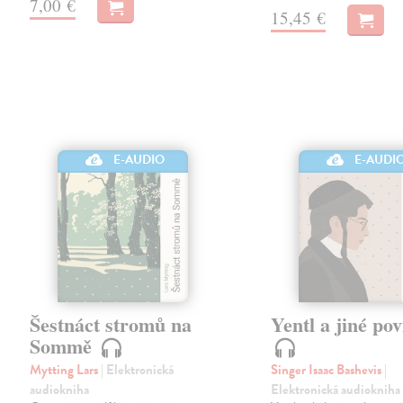
7,00 €
15,45 €
E-AUDIO
E-AUDI
Šestnáct stromů na
Yentl a jiné po
Sommě
Mytting Lars
| Elektronická
Singer Isaac Bashevis
|
audiokniha
Elektronická audiokniha