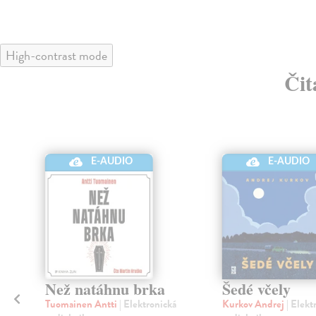
High-contrast mode
Čit
E-AUDIO
E-AUDIO
Než natáhnu brka
Šedé včely
Tuomainen Antti
| Elektronická
Kurkov Andrej
| Elekt