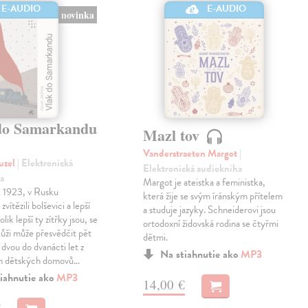
E-AUDIO
E-AUDIO
novinka
do Samarkandu
Mazl tov
Vanderstraeten Margot
|
uzel
| Elektronická
Elektronická audiokniha
a
Margot je ateistka a feministka,
k 1923, v Rusku
která žije se svým íránským přítelem
zvítězili bolševici a lepší
a studuje jazyky. Schneiderovi jsou
olik lepší ty zítřky jsou, se
ortodoxní židovská rodina se čtyřmi
 kůži může přesvědčit pět
dětmi.
 dvou do dvanácti let z
Na stiahnutie ako
MP3
h dětských domovů…
iahnutie ako
MP3
14,00 €
€