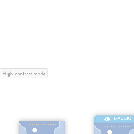
High-contrast mode
E-AUDIO