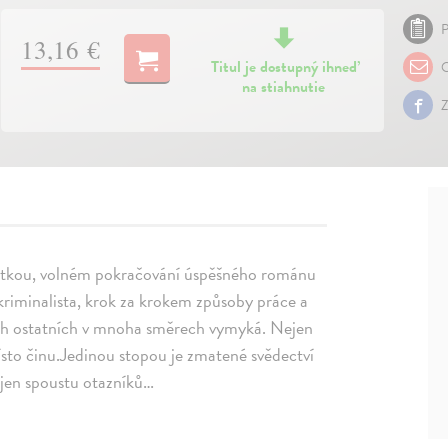
P
13,16 €
Titul je dostupný ihneď
O
na stiahnutie
Z
ápletkou, volném pokračování úspěšného románu
riminalista, krok za krokem způsoby práce a
těch ostatních v mnoha směrech vymyká. Nejen
ísto činu.Jedinou stopou je zmatené svědectví
 jen spoustu otazníků…