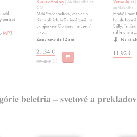
Kurkov Andrey
| Audiokniha na
Verne Jules
|
CD
audiokniha
y mohl
Malá Starohradivka, vesnice o
Hrabě Franz 
ý portrét
třech ulicích, leží v šedé zóně, na
kouzlu krásné
ukrajinském Donbasu, na území
Stilly. Ta však
niko...
náhle umírá ...
ko
MP3
Zasielame do 12 dní
Na stia
21,34 €
11,92 €
22,00 €
?
egórie beletria – svetové a preklado