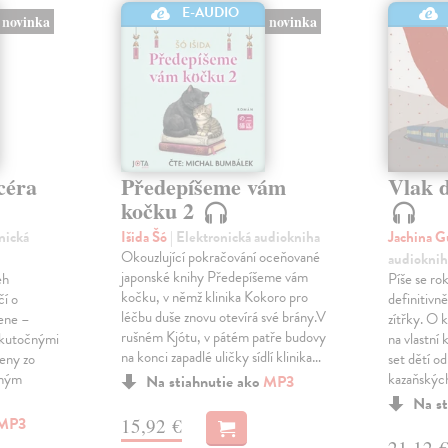
E-AUDIO
novinka
novinka
céra
Předepíšeme vám
Vlak 
kočku 2
onická
Išida Šó
| Elektronická audiokniha
Jachina G
Okouzlující pokračování oceňované
audioknih
japonské knihy Předepíšeme vám
eh
Píše se ro
kočku, v němž klinika Kokoro pro
čí o
definitivně 
léčbu duše znovu otevírá své brány.V
žene –
zítřky. O k
rušném Kjótu, v pátém patře budovy
 skutočnými
na vlastní
na konci zapadlé uličky sídlí klinika…
ženy zo
set dětí od
eným
kazaňskýc
Na stiahnutie ako
MP3
Na st
MP3
15,92 €
21,12 