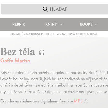
REBRÍK
KNIHY
BOOKS
OSTATNÉ
-
AUDIOKNIHY
-
BELETRIA – SVETOVÁ A PREKLADOVÁ
Bez těla
Goffa Martin
Když se jednoho květnového dopoledne notorický zlodějíček K
i dveře koupelny, netuší, jaká hrůzná podívaná na něj uvnitř 
umírá a detektivům zanechá jen několik zmatených a vystraše
myslel, že vidí? Protože až do poslední chvíle není jisté, zda s
E-audio na stiahnutie v digitálnom formáte
MP3
?