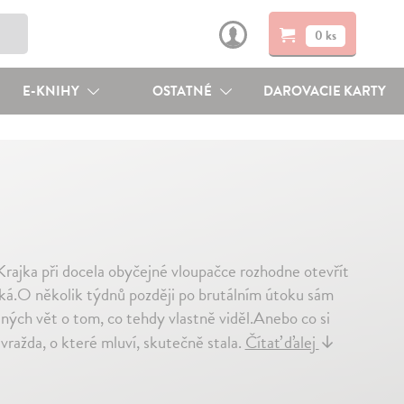
0 ks
E-KNIHY
OSTATNÉ
DAROVACIE KARTY
rajka při docela obyčejné vloupačce rozhodne otevřít
čeká.O několik týdnů později po brutálním útoku sám
ných vět o tom, co tehdy vlastně viděl.Anebo co si
e vražda, o které mluví, skutečně stala.
Čítať ďalej
↓