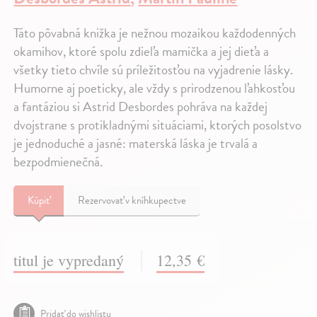
Táto pôvabná knižka je nežnou mozaikou každodenných
okamihov, ktoré spolu zdieľa mamička a jej dieťa a
všetky tieto chvíle sú príležitosťou na vyjadrenie lásky.
Humorne aj poeticky, ale vždy s prirodzenou ľahkosťou
a fantáziou si Astrid Desbordes pohráva na každej
dvojstrane s protikladnými situáciami, ktorých posolstvo
je jednoduché a jasné: materská láska je trvalá a
bezpodmienečná.
Kúpiť
Rezervovať v kníhkupectve
titul je vypredaný
12,35 €
Pridať do wishlistu