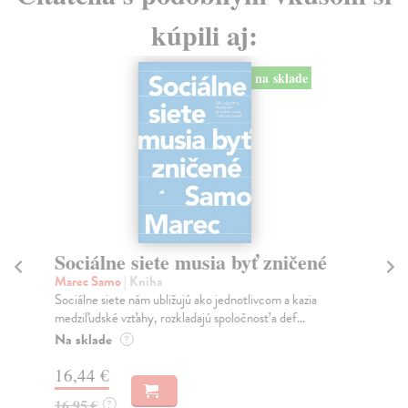
kúpili aj:
na sklade
Sociálne siete musia byť zničené
S
K
Marec Samo
| Kniha
Sociálne siete nám ubližujú ako jednotlivcom a kazia
Mik
medziľudské vzťahy, rozkladajú spoločnosť a def...
Mon
o k
Na sklade
?
Na
16,44 €
23
16,95 €
?