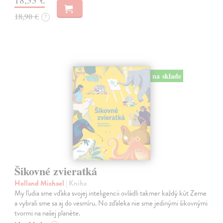
18,90 €
?
na sklade
Šikovné zvieratká
Holland Michael
| Kniha
My ľudia sme vďaka svojej inteligencii ovládli takmer každý kút Zeme
a vybrali sme sa aj do vesmíru. No zďaleka nie sme jedinými šikovnými
tvormi na našej planéte.