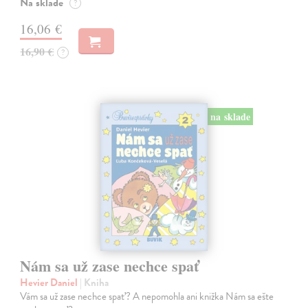
Na sklade
?
16,06 €
16,90 €
?
na sklade
Nám sa už zase nechce spať
Hevier Daniel
| Kniha
Vám sa už zase nechce spať? A nepomohla ani knižka Nám sa ešte