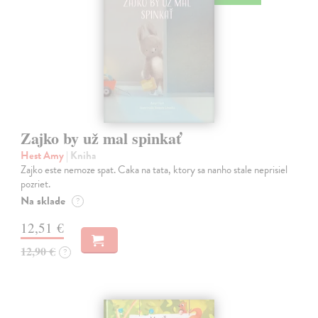
Zajko by už mal spinkať
Hest Amy
| Kniha
Zajko este nemoze spat. Caka na tata, ktory sa nanho stale neprisiel
pozriet.
Na sklade
?
12,51 €
12,90 €
?