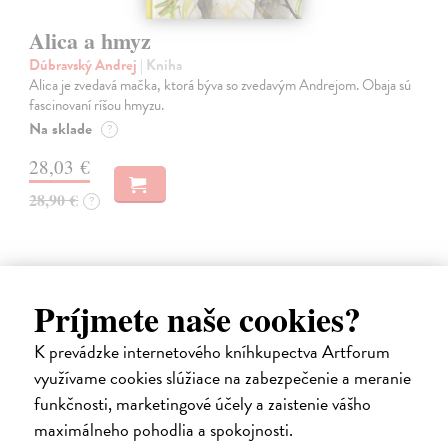
Alica a hmyz
Dúbravský Andrej
| Kniha
Alica je zvedavá mačka, ktorá býva so zvedavým Andrejom. Obaja sú
fascinovaní ríšou hmyzu.
Na sklade
?
28,03 €
28,90 €
?
Príjmete naše cookies?
na sklade
K prevádzke internetového kníhkupectva Artforum
využívame cookies slúžiace na zabezpečenie a meranie
funkčnosti, marketingové účely a zaistenie vášho
maximálneho pohodlia a spokojnosti.