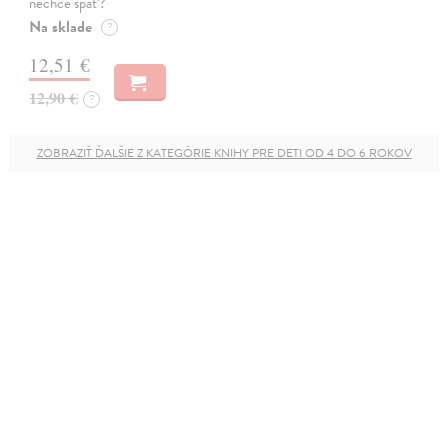
nechce spať?
Na sklade
?
12,51 €
12,90 €
?
ZOBRAZIŤ ĎALŠIE Z KATEGÓRIE KNIHY PRE DETI OD 4 DO 6 ROKOV