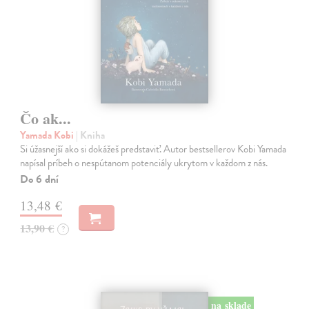
Čo ak...
Yamada Kobi
| Kniha
Si úžasnejší ako si dokážeš predstaviť. Autor bestsellerov Kobi Yamada
napísal príbeh o nespútanom potenciály ukrytom v každom z nás.
Do 6 dní
13,48 €
13,90 €
?
na sklade