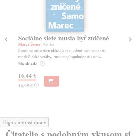
Sociálne siete musia byť zničené
S
K
Marec Samo
| Kniha
Sociálne siete nám ubližujú ako jednotlivcom a kazia
Mik
medziľudské vzťahy, rozkladajú spoločnosť a def...
Mon
o k
Na sklade
?
Na
16,44 €
23
16,95 €
?
24
High-contrast mode
Čitatelia s podobným vkusom si