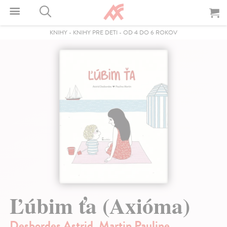
KNIHY
-
KNIHY PRE DETI
-
OD 4 DO 6 ROKOV
Ľúbim ťa (Axióma)
Desbordes Astrid
,
Martin Pauline