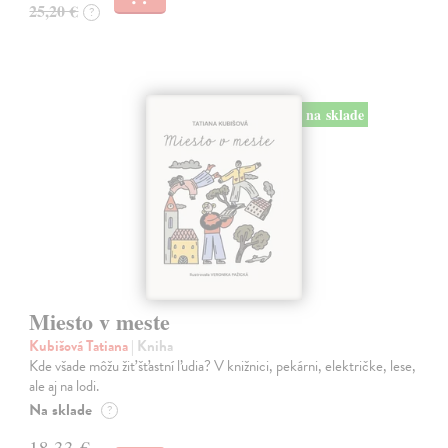
25,20 €
?
na sklade
Miesto v meste
Kubišová Tatiana
| Kniha
Kde všade môžu žiť šťastní ľudia? V knižnici, pekárni, električke, lese,
ale aj na lodi.
Na sklade
?
18,33 €