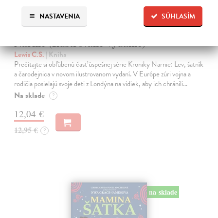
NASTAVENIA
SÚHLASÍM
Lev, šatník a čarodejnica. Kroniky
Narnie (Ilustrované vydanie)
Lewis C.S.
| Kniha
Prečítajte si obľúbenú časť úspešnej série Kroniky Narnie: Lev, šatník
a čarodejnica v novom ilustrovanom vydaní. V Európe zúri vojna a
rodičia posielajú svoje deti z Londýna na vidiek, aby ich chránili…
Na sklade
?
12,04 €
12,95 €
?
na sklade