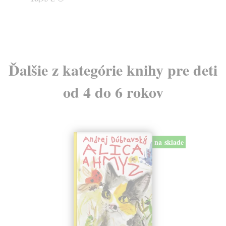
24
Ďalšie z kategórie knihy pre deti
od 4 do 6 rokov
na sklade