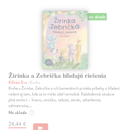
na sklade
Žirinka a Zebrička hľadajú riešenia
Kőrösi Eva
| Kniha
Kniha o Žirinke, Zebričke a ich kamarátoch prináša príbehy o hľadaní
riešení aj tam, kde sa to môže zdať nemožné. Každodenné situácie
plné emócií – hnevu, smútku, radosti, závisti, zahanbenia,
odmietnutia,…
Na sklade
?
24,44 €