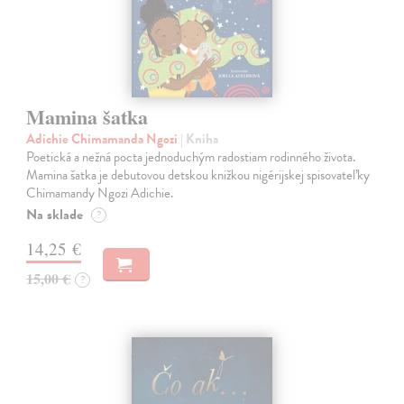
Mamina šatka
Adichie Chimamanda Ngozi
| Kniha
Poetická a nežná pocta jednoduchým radostiam rodinného života.
Mamina šatka je debutovou detskou knižkou nigérijskej spisovateľky
Chimamandy Ngozi Adichie.
Na sklade
?
14,25 €
15,00 €
?