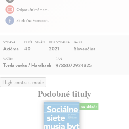
Odporučiť známemu
Zdielať na Facebooku
VYDAVATEĽ
POČET STRÁN
ROK VYDANIA
JAZYK
Axióma
40
2021
Slovenčina
VÄZBA
EAN
Tvrdá väzba / Hardback
9788072924325
High-contrast mode
Podobné tituly
na sklade