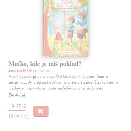
Maťko, kde je náš poklad?
Janková Martina
| Kniha
V pokračovaní príbehu bude Maťko so svojím bratom Teom a
sesternicou Andrejkou tráviť čas na chate pri jazere. Strýko Jani im
prichystal hru, v ktorej musia mať odvahu vydať sa do lesa.
Do 4 dní
19,30 €
19,90 €
?