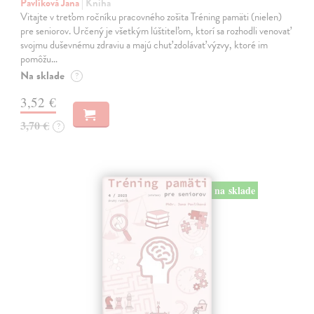
Pavlíková Jana
| Kniha
Vitajte v treťom ročníku pracovného zošita Tréning pamäti (nielen)
pre seniorov. Určený je všetkým lúštiteľom, ktorí sa rozhodli venovať
svojmu duševnému zdraviu a majú chuť zdolávať výzvy, ktoré im
pomôžu…
Na sklade
?
3,52 €
3,70 €
?
na sklade