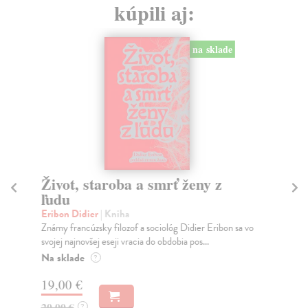
kúpili aj:
na sklade
Život, staroba a smrť ženy z
Sí
ľudu
Na
Aut
Eribon Didier
| Kniha
inš
Známy francúzsky filozof a sociológ Didier Eribon sa vo
svojej najnovšej eseji vracia do obdobia pos...
Do
Na sklade
?
12
19,00 €
12
20,00 €
?