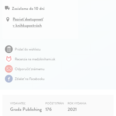
Zasielame do 10 dní
Pozrieť dostupnosť
v kníhkupectvách
Pridať do wishlistu
Recenzia na medziknihami.sk
Odporučiť známemu
Zdielať na Facebooku
VYDAVATEĽ
POČET STRÁN
ROK VYDANIA
Grada Publishing
176
2021