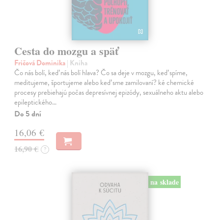
Cesta do mozgu a späť
Fričová Dominika
| Kniha
Čo nás bolí, keď nás bolí hlava? Čo sa deje v mozgu, keď spíme,
meditujeme, športujeme alebo keď sme zamilovaní? ké chemické
procesy prebiehajú počas depresívnej epizódy, sexuálneho aktu alebo
epileptického…
Do 5 dní
16,06 €
16,90 €
?
na sklade