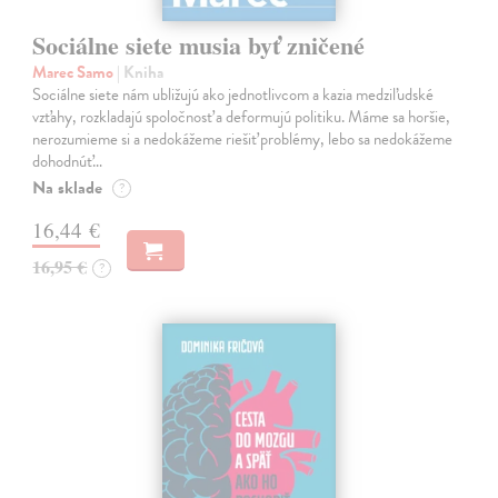
Sociálne siete musia byť zničené
Marec Samo
| Kniha
Sociálne siete nám ubližujú ako jednotlivcom a kazia medziľudské
vzťahy, rozkladajú spoločnosť a deformujú politiku. Máme sa horšie,
nerozumieme si a nedokážeme riešiť problémy, lebo sa nedokážeme
dohodnúť…
Na sklade
?
16,44 €
16,95 €
?