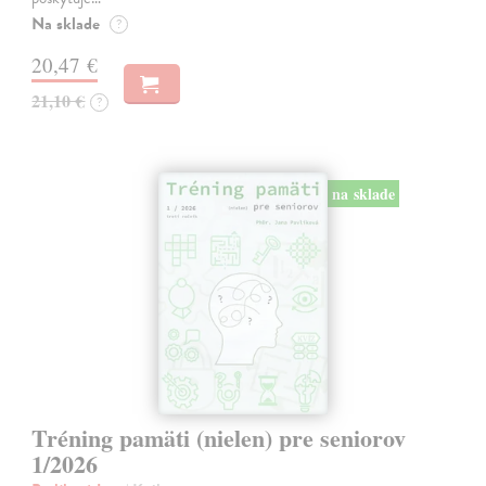
Na sklade
?
20,47 €
21,10 €
?
na sklade
Tréning pamäti (nielen) pre seniorov
1/2026