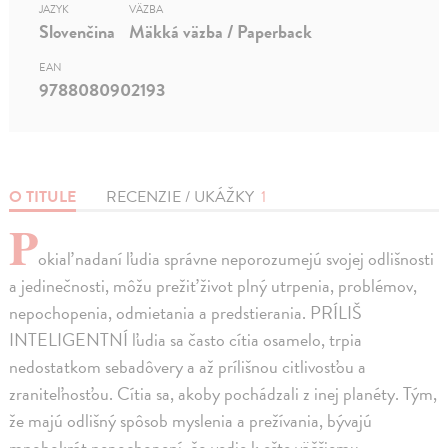
JAZYK
VÄZBA
Slovenčina
Mäkká väzba / Paperback
EAN
9788080902193
O TITULE
RECENZIE / UKÁŽKY
1
P
okiaľ nadaní ľudia správne neporozumejú svojej odlišnosti
a jedinečnosti, môžu prežiť život plný utrpenia, problémov,
nepochopenia, odmietania a predstierania. PRÍLIŠ
INTELIGENTNÍ ľudia sa často cítia osamelo, trpia
nedostatkom sebadôvery a až prílišnou citlivosťou a
zraniteľnosťou. Cítia sa, akoby pochádzali z inej planéty. Tým,
že majú odlišný spôsob myslenia a prežívania, bývajú
mnohokrát nepochopení, čo vedie k ešte väčšiemu