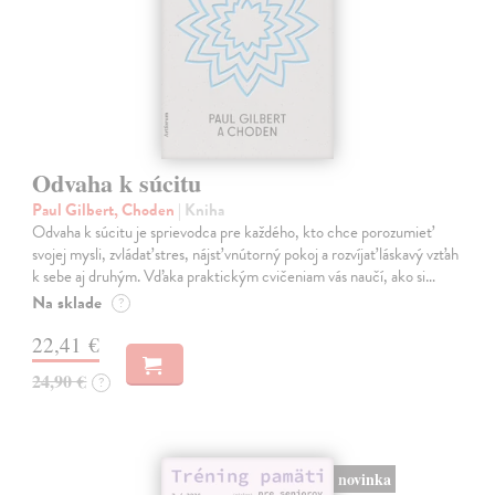
Odvaha k súcitu
Paul Gilbert, Choden
| Kniha
Odvaha k súcitu je sprievodca pre každého, kto chce porozumieť
svojej mysli, zvládať stres, nájsť vnútorný pokoj a rozvíjať láskavý vzťah
k sebe aj druhým. Vďaka praktickým cvičeniam vás naučí, ako si…
Na sklade
?
22,41 €
24,90 €
?
novinka