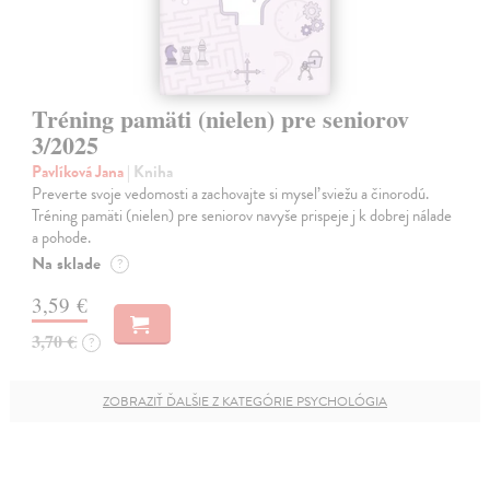
Tréning pamäti (nielen) pre seniorov
3/2025
Pavlíková Jana
| Kniha
Preverte svoje vedomosti a zachovajte si myseľ sviežu a činorodú.
Tréning pamäti (nielen) pre seniorov navyše prispeje j k dobrej nálade
a pohode.
Na sklade
?
3,59 €
3,70 €
?
ZOBRAZIŤ ĎALŠIE Z KATEGÓRIE PSYCHOLÓGIA