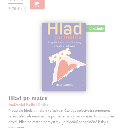
3,70 €
?
na sklade
Hlad po matce
McDaniel Kelly
| Kniha
Neustálé hledání mateřské lásky může být celoživotní emocionální
zátěží, ale uzdravení začíná poznáním a pojmenováním toho, co nám
chybí. Hlad po matce demystifikuje hledání nenaplněné lásky a
poskytuje…