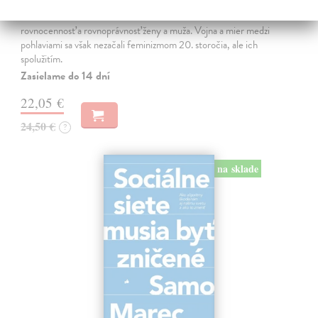
Marneros Andreas
| Kniha
JE TO MOŽNO NAJVÄČŠIA REVOLÚCIA NAŠICH DNÍ:
rovnocennosť a rovnoprávnosť ženy a muža. Vojna a mier medzi
pohlaviami sa však nezačali feminizmom 20. storočia, ale ich
spolužitím.
Zasielame do 14 dní
22,05 €
24,50 €
?
na sklade