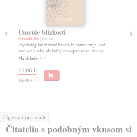
Umenie blízkosti
E
Hrustič Ján
| Kniha
Go
Psychológ Ján Hrustič hovorí, že osamelosť je, keď
Uzn
sme vedľa seba, ale každý vo svojom svete. Keď pa...
pre
Na sklade
Na
?
16,06 €
16
16,90 €
16
?
High-contrast mode
Čitatelia s podobným vkusom si