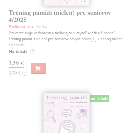
Tréning pamäti (nielen) pre seniorov
4/2025
Pavlíková Jana
| Kniha
Preverte svoje vedomosti a zachovajte si myseľ sviežu a činorodú.
Tréning pamäti (nielen) pre seniorov navyše prispeje j k dobrej nálade
a pohode.
Na sklade
?
3,59 €
3,70 €
?
na sklade