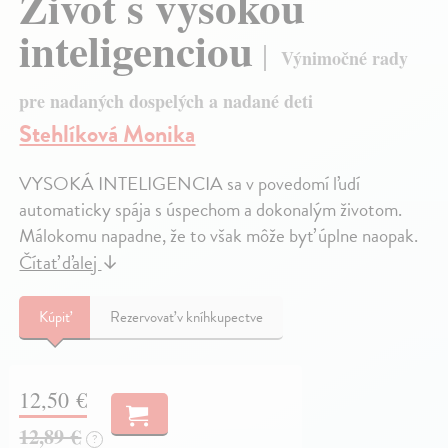
Život s vysokou
inteligenciou
Výnimočné rady
pre nadaných dospelých a nadané deti
Stehlíková Monika
VYSOKÁ INTELIGENCIA sa v povedomí ľudí
automaticky spája s úspechom a dokonalým životom.
Málokomu napadne, že to však môže byť úplne naopak.
Čítať ďalej
↓
Kúpiť
Rezervovať v kníhkupectve
12,50 €
12,89 €
?