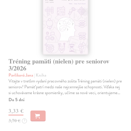
Tréning pamäti (nielen) pre seniorov
3/2026
Pavlíková Jana
| Kniha
Vitajte v treťom vydaní pracovného zošita Tréning pamäti (nielen) pre
seniorov! Pamäť patrí medzi naše najcennejšie schopnosti. Vďaka nej
si uchovávame krásne spomienky, učíme sa nové veci, orientujeme…
Do 5 dní
3,33 €
3,70 €
?