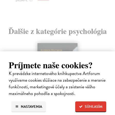
Ďalšie z kategórie psychológia
Príjmete naše cookies?
K prevádzke internetového kníhkupectva Artforum
využívame cookies slúžiace na zabezpečenie a meranie
funkčnosti, marketingové účely a zaistenie vášho
maximálneho pohodlia a spokojnosti.
NASTAVENIA
SÚHLASÍM
Trpkejšia ako smrť je žena