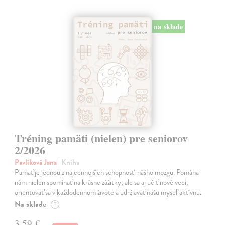
na sklade
Tréning pamäti (nielen) pre seniorov
2/2026
Pavlíková Jana
| Kniha
Pamäť je jednou z najcennejších schopností nášho mozgu. Pomáha
nám nielen spomínať na krásne zážitky, ale sa aj učiť nové veci,
orientovať sa v každodennom živote a udržiavať našu myseľ aktívnu.
Na sklade
?
3,59 €