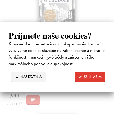
Príjmete naše cookies?
K prevádzke internetového kníhkupectva Artforum
využívame cookies slúžiace na zabezpečenie a meranie
Memoár o chudobě
funkčnosti, marketingové účely a zaistenie vášho
Tocqueville Alexis de
| Kniha
maximálneho pohodlia a spokojnosti.
První český překlad méně známého díla jedné z nejvýznamnějších
osobností evropské politické filosofie 19. století je doplněn obšírnými
komentáři Ivo Budila, Jana Kellera a Gertrudy Himmelfalberové.
NASTAVENIA
SÚHLASÍM
Od…
Na sklade
?
5,94 €
6,60 €
?