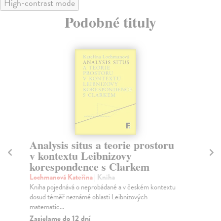
High-contrast mode
Podobné tituly
Analysis situs a teorie prostoru
Te
v kontextu Leibnizovy
Mü
korespondence s Clarkem
Co 
jak
Lochmanová Kateřina
| Kniha
Za
Kniha pojednává o neprobádané a v českém kontextu
dosud téměř neznámé oblasti Leibnizových
17
matematic...
Zasielame do 12 dní