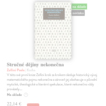
na sklade
novinka
Stručné dějiny nekonečna
Zellini Paolo
| Kniha
V této své první knize Zellini krok za krokem sleduje historický vývoj
matematického pojmu nekonečna a zároveň jej obohacuje o původní
mytické, theologické a literární spekulace, které nekonečno vždy
provázely.…
Na sklade
?
22,14 €