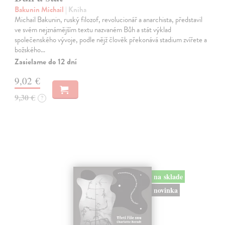
Bakunin Michail
| Kniha
Michail Bakunin, ruský filozof, revolucionář a anarchista, představil
ve svém nejznámějším textu nazvaném Bůh a stát výklad
společenského vývoje, podle nějž člověk překonává stadium zvířete a
božského…
Zasielame do 12 dní
9,02 €
9,30 €
?
na sklade
novinka