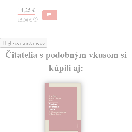
17
14,25 €
15,00 €
?
High-contrast mode
Čitatelia s podobným vkusom si
kúpili aj: