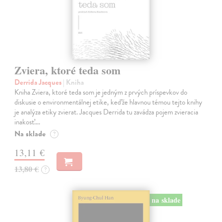
Zviera, ktoré teda som
Derrida Jacques
| Kniha
Kniha Zviera, ktoré teda som je jedným z prvých príspevkov do
diskusie o environmentálnej etike, keďže hlavnou témou tejto knihy
je analýza etiky zvierat. Jacques Derrida tu zavádza pojem zvieracia
inakosť.…
Na sklade
?
13,11 €
13,80 €
?
na sklade