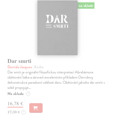
na sklade
Dar smrti
Derrida Jacques
| Kniha
Dar smrti je originální filosofickou interpretací Abrahámova
obětování Izáka a zároveň excelentním příkladem Derridovy
dekonstrukce paradoxní události daru. Obětování jakožto dar smrti v
sobě propojuje…
Na sklade
?
16,78 €
17,30 €
?