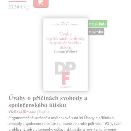
23,30 €
?
na sklade
novinka
Úvahy o příčinách svobody a
společenského útisku
Weilová Simone
| Kniha
Argumentačně sevřené a myšlenkově subtilní Úvahy o příčinách
svobody a společenského útisku, psané ve druhé půli roku 1934, tvoří
přehlížené jádro písemného odkazu aktivistky a myslitelky Simone