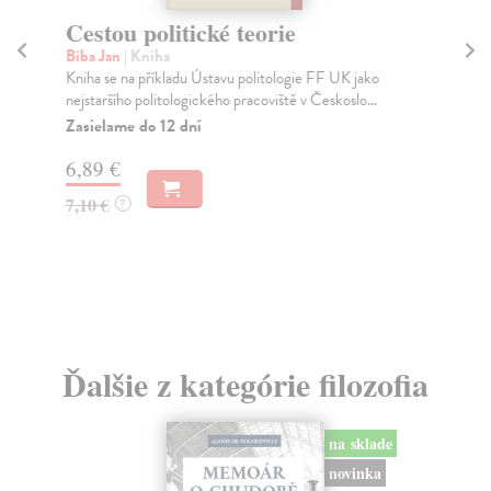
Cestou politické teorie
Es
Bíba Jan
| Kniha
Ad
Kniha se na příkladu Ústavu politologie FF UK jako
Ado
nejstaršího politologického pracoviště v Českoslo...
zde
Zasielame do 12 dní
Za
6,89 €
26
7,10 €
27
?
Ďalšie z kategórie filozofia
na sklade
novinka