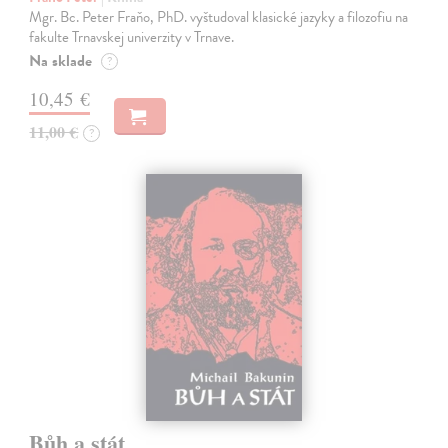
Mgr. Bc. Peter Fraňo, PhD. vyštudoval klasické jazyky a filozofiu na
fakulte Trnavskej univerzity v Trnave.
Na sklade
?
10,45 €
11,00 €
?
Bůh a stát