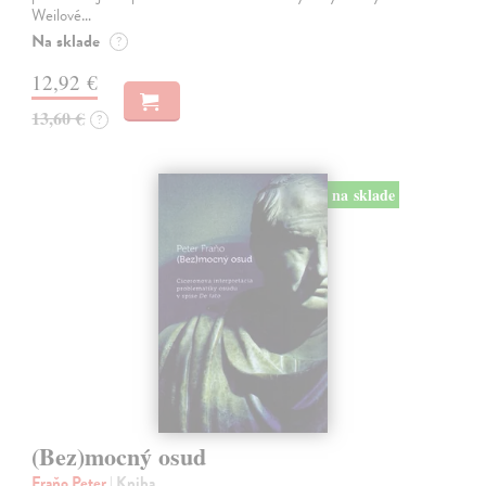
Weilové…
Na sklade
?
12,92 €
13,60 €
?
na sklade
(Bez)mocný osud
Fraňo Peter
| Kniha