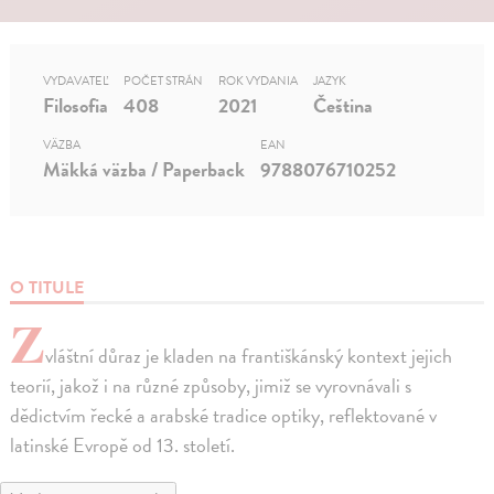
VYDAVATEĽ
POČET STRÁN
ROK VYDANIA
JAZYK
Filosofia
408
2021
Čeština
VÄZBA
EAN
Mäkká väzba / Paperback
9788076710252
O TITULE
Z
vláštní důraz je kladen na františkánský kontext jejich
teorií, jakož i na různé způsoby, jimiž se vyrovnávali s
dědictvím řecké a arabské tradice optiky, reflektované v
latinské Evropě od 13. století.