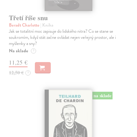
Třetí říše snu
Beradt Charlotte
| Kniha
Jak se totalitní moc zapisuje do lidského nitra? Co se stane se
soukromím, když stát začne ovládat nejen veřejný prostor, ale i
myšlenky a sny?
Na sklade
?
11,25 €
12,50 €
?
na sklade