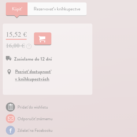
Kúpiť
Rezervovať v kníhkupectve
15,52 €
16,00 €
?
Zasielame do 12 dní
Pozrieť dostupnosť
v kníhkupectvách
Pridať do wishlistu
Odporučiť známemu
Zdielať na Facebooku