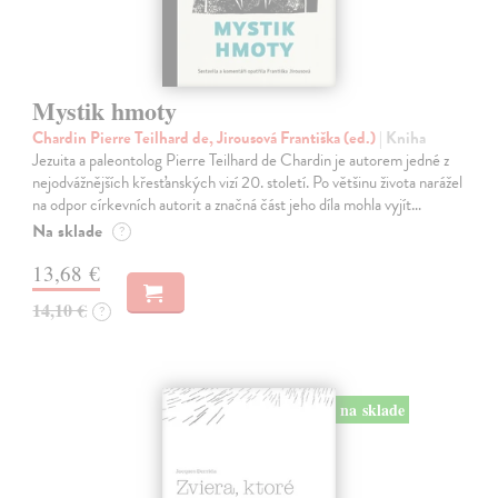
Mystik hmoty
Chardin Pierre Teilhard de, Jirousová Františka (ed.)
| Kniha
Jezuita a paleontolog Pierre Teilhard de Chardin je autorem jedné z
nejodvážnějších křesťanských vizí 20. století. Po většinu života narážel
na odpor církevních autorit a značná část jeho díla mohla vyjít…
Na sklade
?
13,68 €
14,10 €
?
na sklade