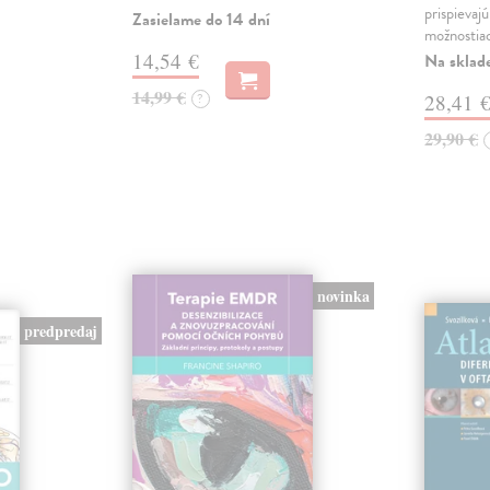
prispievaj
Zasielame do 14 dní
možnostia
14,54 €
Na sklad
14,99 €
?
28,41 
29,90 €
novinka
predpredaj