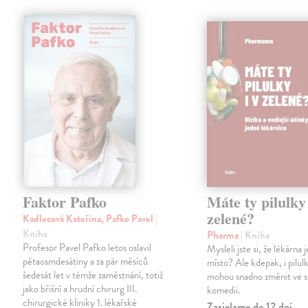
Faktor Pafko
Máte ty pilulky 
zelené?
Kadlecová Kateřina, Pafko Pavel
|
Kniha
Pharma
| Kniha
Profesor Pavel Pafko letos oslavil
Mysleli jste si, že lékárna
pětaosmdesátiny a za pár měsíců
místo? Ale kdepak, i pilul
šedesát let v témže zaměstnání, totiž
mohou snadno změnit ve 
jako břišní a hrudní chirurg III.
komedii.
chirurgické kliniky 1. lékařské
Zasielame do 12 dní