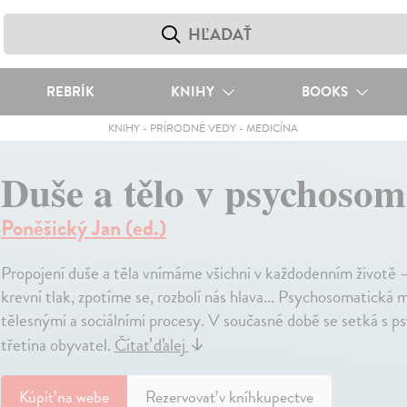
REBRÍK
KNIHY
BOOKS
KNIHY
-
PRÍRODNÉ VEDY
-
MEDICÍNA
Duše a tělo v psychosom
Poněšický Jan (ed.)
Propojení duše a těla vnímáme všichni v každodenním životě – 
krevní tlak, zpotíme se, rozbolí nás hlava... Psychosomatická
tělesnými a sociálními procesy. V současné době se setká s
třetina obyvatel.
Čítať ďalej
↓
Kúpiť
na webe
Rezervovať v kníhkupectve