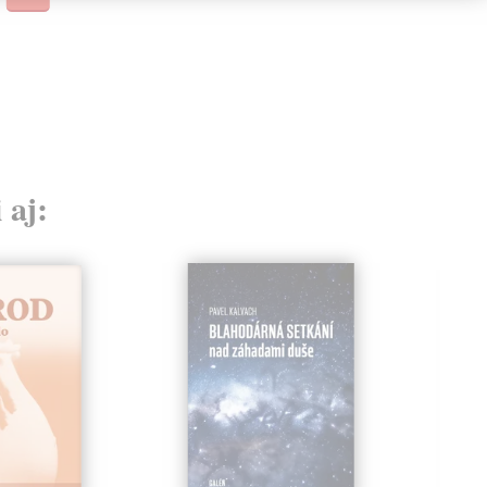
18,
 aj: