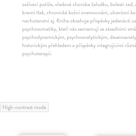
zažívací potíže, vředová choroba žaludku, bolesti zad
krevní tlak, chronická kožní onemocnění, ulcerózní kol
nechutenství aj. Kniha obsahuje příspěvky jedenácti 
psychosomatiky, kteří nás seznamují se zásadními sm
psychodynamickým, psychoanalytickým, daseinsanalyt
historickým přehledem a příspěvky integrujícími různ
psychoterapii.
High-contrast mode