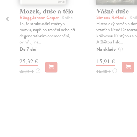
Mozek, duše a tělo
Vášně duše
,
Rüegg Johann Caspar
| Kniha
Simone Raffaele
| Kni
To, že strukturální změny v
Historický román o slož
mozku, např. po zranění nebo při
vztazích René Descarta
degenerativním onemocnění,
královnou Kristýnou a 
ovlivňují na...
Alžbětou Falc...
Do 7 dní
Na sklade
?
25,32 €
15,91 €
26,10 €
16,40 €
?
?