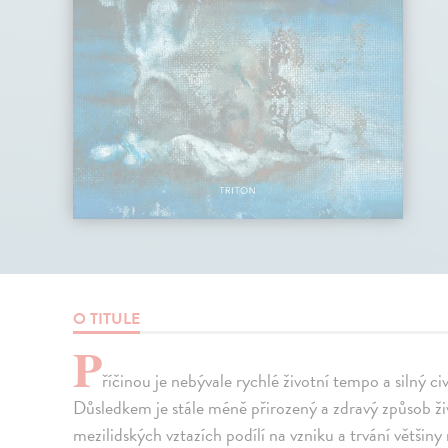
O TITULE
P
říčinou je nebývale rychlé životní tempo a silný civ
Důsledkem je stále méně přirozený a zdravý způsob živ
mezilidských vztazích podílí na vzniku a trvání většiny