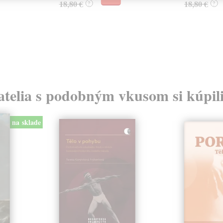
18,80 €
18,80 €
?
?
atelia s podobným vkusom si kúpili
na sklade