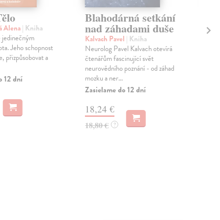
Tělo
Blahodárná setkání
Ne
nad záhadami duše
dě
á Alena
| Kniha
e jedinečným
Kalvach Pavel
| Kniha
Dah
ta. Jeho schopnost
Neurolog Pavel Kalvach otevírá
Prác
, přizpůsobovat a
čtenářům fascinující svět
než
neurovědního poznání - od záhad
nav
mozku a ner...
péči
o 12 dní
Zasielame do 12 dní
Do 
18,24 €
26
18,80 €
26,
?