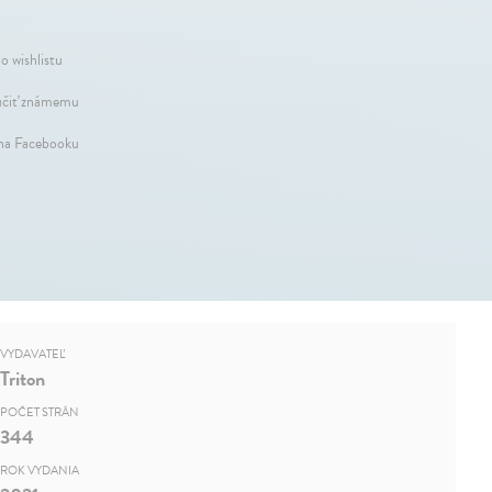
o wishlistu
čiť známemu
 na Facebooku
VYDAVATEĽ
Triton
POČET STRÁN
344
ROK VYDANIA