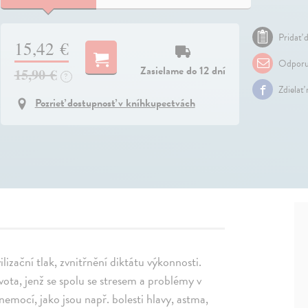
Pridať d
15,42 €
Odporu
Zasielame do 12 dní
15,90 €
?
Zdielať
Pozrieť dostupnosť v kníhkupectvách
ilizační tlak, zvnitřnění diktátu výkonnosti.
ota, jenž se spolu se stresem a problémy v
 nemocí, jako jsou např. bolesti hlavy, astma,