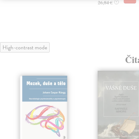
26,84 €
?
High-contrast mode
Čit