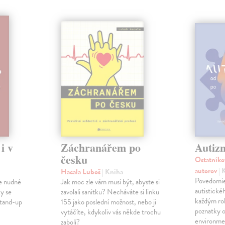
i v
Záchranářem po
Autiz
česku
Ostatníko
autorov
| 
Hacala Luboš
| Kniha
Povedomie
 je nudné
Jak moc zle vám musí být, abyste si
autistické
ky se
zavolali sanitku? Necháváte si linku
každým ro
stand-up
155 jako poslední možnost, nebo ji
poznatky o
vytáčíte, kdykoliv vás někde trochu
environme
zabolí?