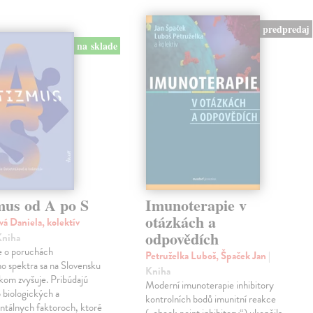
predpredaj
na sklade
mus od A po S
Imunoterapie v
otázkách a
vá Daniela, kolektív
odpovědích
Kniha
 o poruchách
Petruželka Luboš, Špaček Jan
|
ho spektra sa na Slovensku
Kniha
kom zvyšuje. Pribúdajú
Moderní imunoterapie inhibitory
 biologických a
kontrolních bodů imunitní reakce
ntálnych faktoroch, ktoré