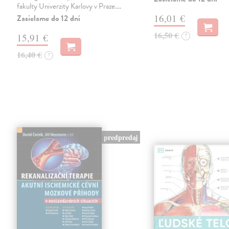
fakulty Univerzity Karlovy v Praze.…
16,01 €
Zasielame do 12 dní
16,50 €
15,91 €
?
16,40 €
?
predpredaj