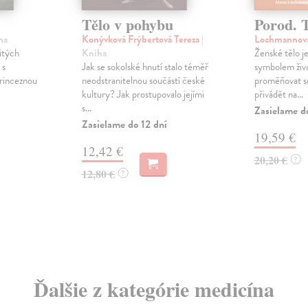
Tělo v pohybu
Porod. 
ha
Konývková Frýbertová Tereza
|
Lochmannov
itých
Kniha
Ženské tělo j
 s
Jak se sokolské hnutí stalo téměř
symbolem živo
princeznou
neodstranitelnou součástí české
proměňovat se
kultury? Jak prostupovalo jejími
přivádět na...
s...
Zasielame d
Zasielame do 12 dní
19,59 €
12,42 €
20,20 €
?
12,80 €
?
Ďalšie z kategórie medicína