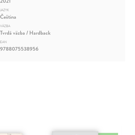
2021
JAZYK
Čeština
VÄZBA
Tvrdá väzba / Hardback
EAN
9788075538956