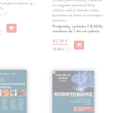
(„check point inhibitory“) ukončila
ú k prejavom autizmu, aj o
éru stagnace systémové léčby
ch…
solidních nádorů. Aktuální otázky
e
?
biomarkerově řízené imunoterapie s
posunem…
€
Predpredaj, vychádza 7.8.2026,
zasielame do 7 dní od vydania
?
41,18 €
46,80 €
?