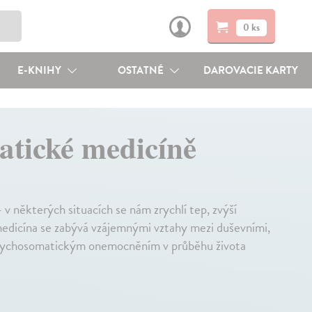
0 ks
E-KNIHY
OSTATNÉ
DAROVACIE KARTY
atické medicíně
v některých situacích se nám zrychlí tep, zvýší
 medicína se zabývá vzájemnými vztahy mezi duševními,
 psychosomatickým onemocněním v průběhu života