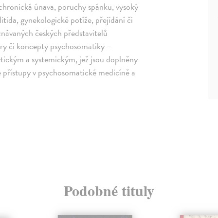
, chronická únava, poruchy spánku, vysoký
itida, gynekologické potíže, přejídání či
uznávaných českých představitelů
ěry či koncepty psychosomatiky –
ickým a systemickým, jež jsou doplněny
é přístupy v psychosomatické medicíně a
Podobné tituly