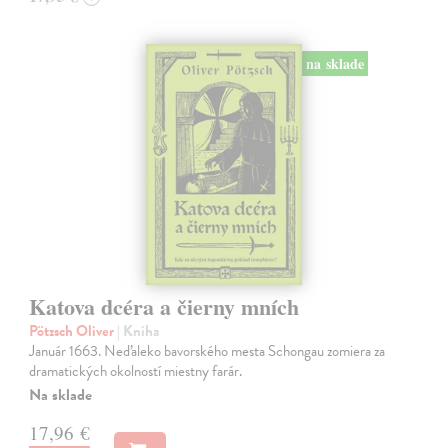
na sklade
Katova dcéra a čierny mních
Pötzsch Oliver
| Kniha
Január 1663. Neďaleko bavorského mesta Schongau zomiera za
dramatických okolností miestny farár.
Na sklade
17,96 €