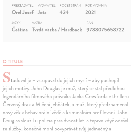
PREKLADATEĽ
VYDAVATEĽ
POČET STRÁN
ROK VYDANIA
Orel Josef
Jota
424
2021
JAZYK
VÄZBA
EAN
Čeština
Tvrdá väzba / Hardback
9788075658722
O TITULE
S
tudoval je – vstupoval do jejich myslí – aby pochopil
jejich motivy. John Douglas je muž, který se stal předlohou
legendárního filmového právníka Jacka Crawforda v thrilleru
Červený drak a Mlčení jehňátek, a muž, který předznamenal
nový věk v behaviorální vědě a kriminálním profilování. John
Douglas sloužil u policie přes dvacet let, a teprve když odešel
ze služby, konečně mohl povyprávět svůj jedinečný a