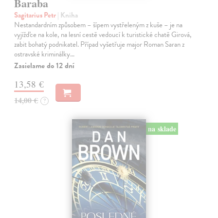
Baraba
Sagitarius Petr
| Kniha
Nestandardním způsobem – šípem vystřeleným z kuše – je na
vyjížďce na kole, na lesní cestě vedoucí k turistické chatě Girová,
zabit bohatý podnikatel. Případ vyšetřuje major Roman Saran z
ostravské kriminálky…
Zasielame do 12 dní
13,58 €
14,00 €
?
na sklade