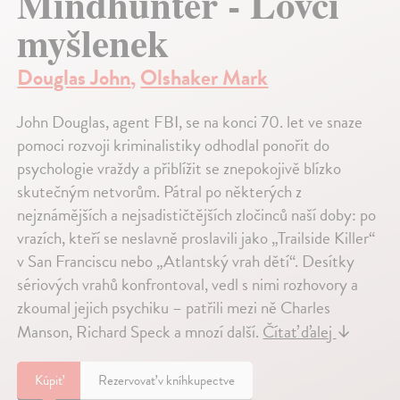
Mindhunter - Lovci
myšlenek
Douglas John
,
Olshaker Mark
John Douglas, agent FBI, se na konci 70. let ve snaze
pomoci rozvoji kriminalistiky odhodlal ponořit do
psychologie vraždy a přiblížit se znepokojivě blízko
skutečným netvorům. Pátral po některých z
nejznámějších a nejsadističtějších zločinců naší doby: po
vrazích, kteří se neslavně proslavili jako „Trailside Killer“
v San Franciscu nebo „Atlantský vrah dětí“. Desítky
sériových vrahů konfrontoval, vedl s nimi rozhovory a
zkoumal jejich psychiku – patřili mezi ně Charles
Manson, Richard Speck a mnozí další.
Čítať ďalej
↓
Kúpiť
Rezervovať v kníhkupectve