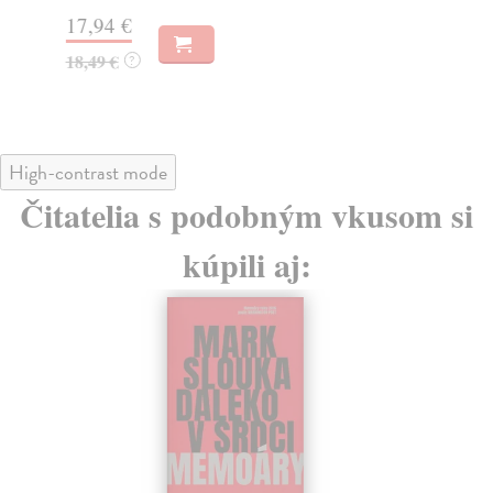
17,94 €
16
18,49 €
17
?
High-contrast mode
Čitatelia s podobným vkusom si
kúpili aj: