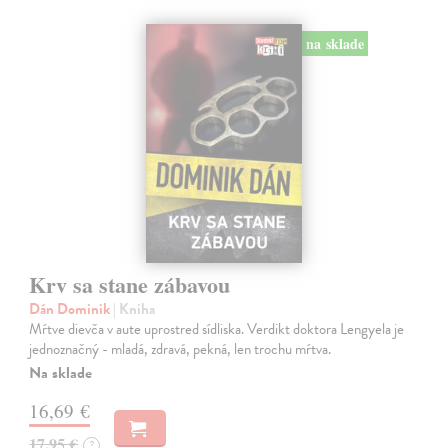
na sklade
Krv sa stane zábavou
Dán Dominik
| Kniha
Mŕtve dievča v aute uprostred sídliska. Verdikt doktora Lengyela je
jednoznačný - mladá, zdravá, pekná, len trochu mŕtva.
Na sklade
16,69 €
17,95 €
?