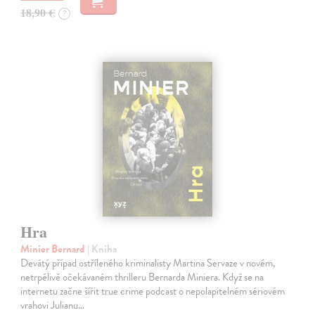
18,90 €
?
Hra
Minier Bernard
| Kniha
Devátý případ ostříleného kriminalisty Martina Servaze v novém,
netrpělivě očekávaném thrilleru Bernarda Miniera. Když se na
internetu začne šířit true crime podcast o nepolapitelném sériovém
vrahovi Julianu…