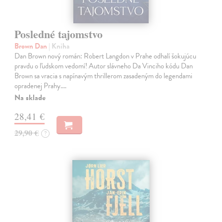
Posledné tajomstvo
Brown Dan
| Kniha
Dan Brown nový román: Robert Langdon v Prahe odhalí šokujúcu
pravdu o ľudskom vedomí! Autor slávneho Da Vinciho kódu Dan
Brown sa vracia s napínavým thrillerom zasadeným do legendami
opradenej Prahy.…
Na sklade
28,41 €
29,90 €
?