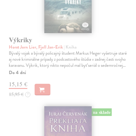
Výkriky
Horst Jorn Lier, Fjell Jan-Erik
| Kniha
Bývalý vojak a bývalý policajný študent Markus Heger vyšetruje staré
aj nové kriminálne prípady z podcastového štúdia v zadnej časti svojho
karavanu. Výkrik, ktorý nikto nepočul mal byť seriál o sedemročnej…
Do 4 dní
15,15 €
15,95 €
?
na sklade