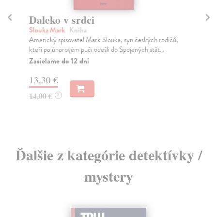
Daleko v srdci
K
Bá
Slouka Mark
| Kniha
Americký spisovatel Mark Slouka, syn českých rodičů,
Bo
kteří po únorovém puči odešli do Spojených stát...
Prv
(19
Zasielame do 12 dní
Za
13,30 €
8,
14,00 €
?
9,
Ďalšie z kategórie detektívky /
mystery