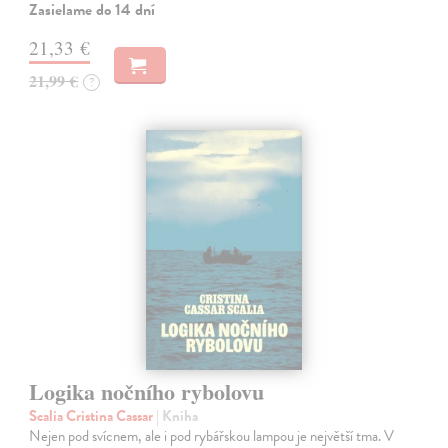
Zasielame do 14 dní
21,33 €
21,99 €
?
Logika nočního rybolovu
Scalia Cristina Cassar
| Kniha
Nejen pod svícnem, ale i pod rybářskou lampou je největší tma. V