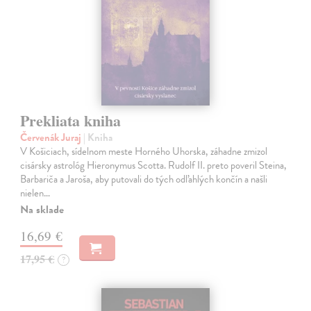
Prekliata kniha
Červenák Juraj
| Kniha
V Košiciach, sídelnom meste Horného Uhorska, záhadne zmizol
cisársky astrológ Hieronymus Scotta. Rudolf II. preto poveril Steina,
Barbariča a Jaroša, aby putovali do tých odľahlých končín a našli
nielen…
Na sklade
16,69 €
17,95 €
?