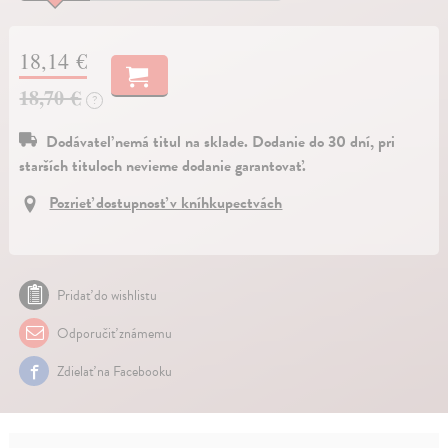
18,14 €
18,70 €
?
Dodávateľ nemá titul na sklade. Dodanie do 30 dní, pri
starších tituloch nevieme dodanie garantovať.
Pozrieť dostupnosť v kníhkupectvách
Pridať do wishlistu
Odporučiť známemu
Zdielať na Facebooku