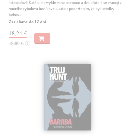
listopadové Katánii nezvykle vane scirocco a dva přátelé se vracejí z
nočního rybolovu bez úlovku, zato s podezřením, že byli svědky
čehosi…
Zasielame do 12 dní
18,24 €
18,80 €
?