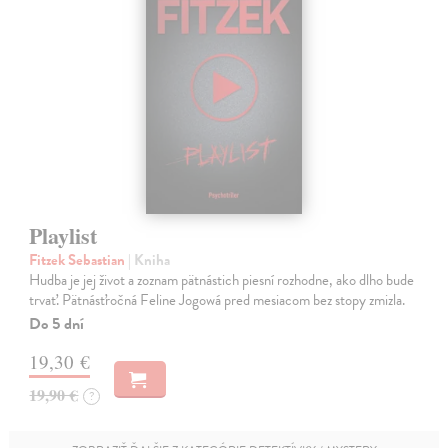
Playlist
Fitzek Sebastian
| Kniha
Hudba je jej život a zoznam pätnástich piesní rozhodne, ako dlho bude
trvať. Pätnásťročná Feline Jogowá pred mesiacom bez stopy zmizla.
Do 5 dní
19,30 €
19,90 €
?