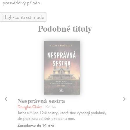
přesvědčivý příběh.
High-contrast mode
Podobné tituly
Nesprávná sestra
Lo
Douglas Claire
| Kniha
Kep
Tasha a Alice. Dvě sestry, které sice vypadají podobně,
Šes
ale jinak jsou odlišné jako den a noc.
Lar
Zasielame do 14 dní
Za