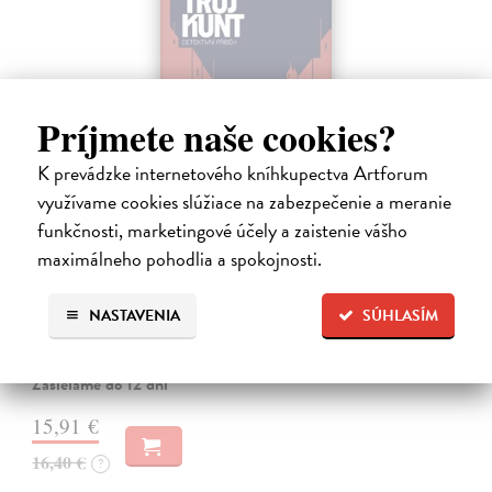
Príjmete naše cookies?
K prevádzke internetového kníhkupectva Artforum
využívame cookies slúžiace na zabezpečenie a meranie
funkčnosti, marketingové účely a zaistenie vášho
Tramwaj na Sachsenberg
maximálneho pohodlia a spokojnosti.
Sagitarius Petr
| Kniha
Tramwaj Cafe je kavárna v polském Těšíně a zároveň místo, kde se
sbíhají všechny nitky související s dalším brutálním zločinem, který
NASTAVENIA
SÚHLASÍM
musí vyřešit Roman Saran, major ostravské kriminálky, a jeho tým.
Jak…
Zasielame do 12 dní
15,91 €
16,40 €
?