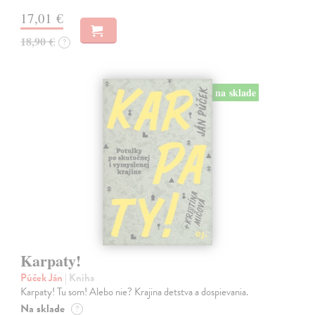
17,01 €
18,90 €
?
na sklade
Karpaty!
Púček Ján
| Kniha
Karpaty! Tu som! Alebo nie? Krajina detstva a dospievania.
Na sklade
?