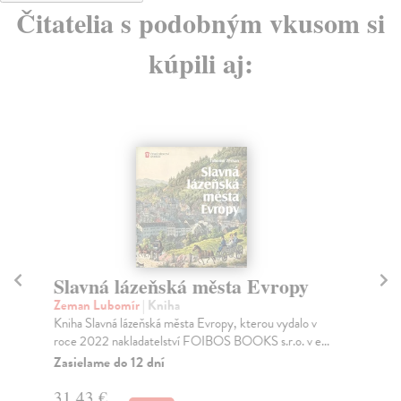
Čitatelia s podobným vkusom si
kúpili aj:
Slavná lázeňská města Evropy
M
Zeman Lubomír
| Kniha
Má
Kniha Slavná lázeňská města Evropy, kterou vydalo v
Máj
roce 2022 nakladatelství FOIBOS BOOKS s.r.o. v e...
vyd
če..
Zasielame do 12 dní
Za
31,43 €