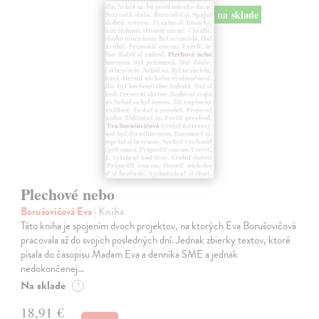
na sklade
Plechové nebo
Borušovičová Eva
| Kniha
Táto kniha je spojením dvoch projektov, na ktorých Eva Borušovičová
pracovala až do svojich posledných dní. Jednak zbierky textov, ktoré
písala do časopisu Madam Eva a denníka SME a jednak
nedokončenej…
Na sklade
?
18,91 €