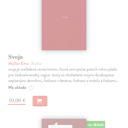
Svoja
Müller Ema
| Kniha
svoja je zveľadená verzia textov, ktoré som počas piatich rokov písala
pre československý vogue. texty sú obohatené mojimi škrabopisne
napísanými denníkmi, fotkami z detstva, fotkami z mobilu a fotkami…
Na sklade
?
30,00 €
na sklade