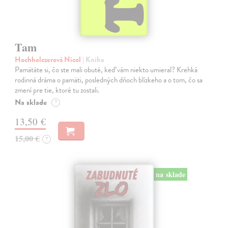
Tam
Hochholczerová Nicol
| Kniha
Pamätáte si, čo ste mali obuté, keď vám niekto umieral? Krehká
rodinná dráma o pamäti, posledných dňoch blízkeho a o tom, čo sa
zmení pre tie, ktoré tu zostali.
Na sklade
?
13,50 €
15,00 €
?
na sklade