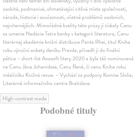
vlastně není téměř ani slovenský, vyústily v dílo výsostně
osobité, podmanivé, ohmatávající citlivá místa společnosti,
národa, historie i současnosti, včetně problémů osobních,
nejniternějších. Mimořádné kvality této prózy jí získaly Cenu
za umenie Nadácie Tatra banky v kategorii literatura, Cenu
literárnej akadémie knižní distribuce Panta Rhei, titul Kniha
roku výroční ankety deníku Pravda, přivedli ji do finální
pětice – short-list Anasoft litery 2020 a byla též nominovaná
na Cenu Jána Johanidesa, Cenu René, či cenu Kniha roku
měsíčníku Knižná revue. – Vychází za podpory Komise Slolia,
Literárně informačního centra Bratislava.
High-contrast mode
Podobné tituly