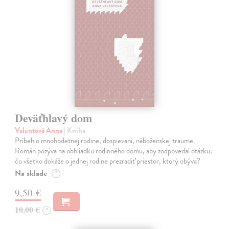
Deväťhlavý dom
Valentová Anna
| Kniha
Príbeh o mnohodetnej rodine, dospievaní, náboženskej traume.
Román pozýva na obhliadku rodinného domu, aby zodpovedal otázku:
čo všetko dokáže o jednej rodine prezradiť priestor, ktorý obýva?
Na sklade
?
9,50 €
10,00 €
?