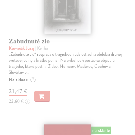
Zabudnuté zlo
Kumičák Juraj
| Kniha
„Zabudnuté zlo“ rozpráva o tragických udalostiach z obdobia druhej
svetovej vojny a krátko po nej. Na príbehoch postáv sa objavujú
tragédie, ktoré postihli Židov, Nemcov, Maďarov, Čechov aj
Slovákov v…
Na sklade
?
21,47 €
22,60 €
?
na sklade