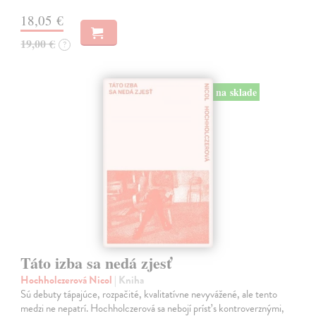
18,05 €
19,00 €
?
na sklade
Táto izba sa nedá zjesť
Hochholczerová Nicol
| Kniha
Sú debuty tápajúce, rozpačité, kvalitatívne nevyvážené, ale tento
medzi ne nepatrí. Hochholczerová sa nebojí prísť s kontroverznými,