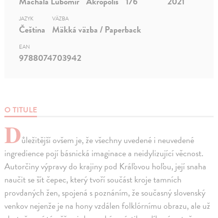
Machala Lubomír
Akropolis
176
2021
JAZYK
VÄZBA
Čeština
Mäkká väzba / Paperback
EAN
9788074703942
O TITULE
D
ůležitější ovšem je, že všechny uvedené i neuvedené
ingredience pojí básnická imaginace a neidylizující věcnost.
Autorčiny výpravy do krajiny pod Kráľovou hoľou, její snaha
naučit se šít čepec, který tvoří součást kroje tamních
provdaných žen, spojená s poznáním, že současný slovenský
venkov nejenže je na hony vzdálen folklórnímu obrazu, ale už