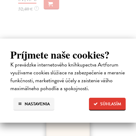
4,
32,40 €
?
4,
Ďalšie z kategórie slovenská
Príjmete naše cookies?
beletria
K prevádzke internetového kníhkupectva Artforum
využívame cookies slúžiace na zabezpečenie a meranie
na sklade
funkčnosti, marketingové účely a zaistenie vášho
maximálneho pohodlia a spokojnosti.
NASTAVENIA
SÚHLASÍM