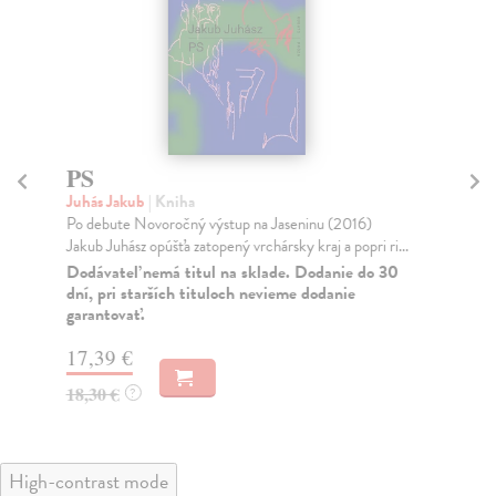
PS
K
Juhás Jakub
| Kniha
Mi
Po debute Novoročný výstup na Jaseninu (2016)
Tot
Jakub Juhász opúšťa zatopený vrchársky kraj a popri ri...
dys
Dodávateľ nemá titul na sklade. Dodanie do 30
Za
dní, pri starších tituloch nevieme dodanie
garantovať.
20
20
17,39 €
18,30 €
?
High-contrast mode