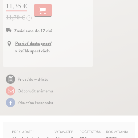
11,35 €
11,70 €
?
Zasielame do 12 dní
Pozrieť dostupnosť
v kníhkupectvách
Pridať do wishlistu
Odporučiť známemu
Zdielať na Facebooku
PREKLADATEĽ
VYDAVATEĽ
POČET STRÁN
ROK VYDANIA