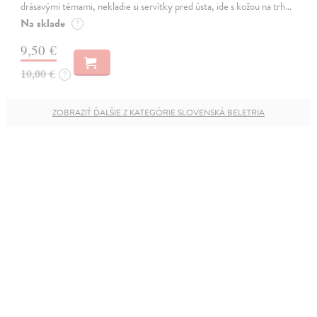
drásavými témami, nekladie si servítky pred ústa, ide s kožou na trh…
Na sklade
?
9,50 €
10,00 €
?
ZOBRAZIŤ ĎALŠIE Z KATEGÓRIE SLOVENSKÁ BELETRIA