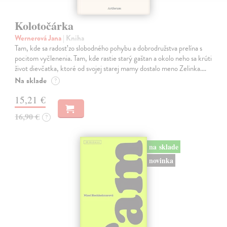
Kolotočárka
Wernerová Jana
| Kniha
Tam, kde sa radosť zo slobodného pohybu a dobrodružstva prelína s
pocitom vyčlenenia. Tam, kde rastie starý gaštan a okolo neho sa krúti
život dievčatka, ktoré od svojej starej mamy dostalo meno Zelinka.…
Na sklade
?
15,21 €
16,90 €
?
na sklade
novinka