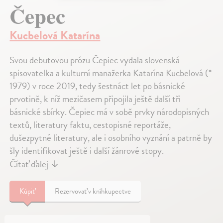
Čepec
Kucbelová Katarína
Svou debutovou prózu Čepiec vydala slovenská
spisovatelka a kulturní manažerka Katarína Kucbelová (*
1979) v roce 2019, tedy šestnáct let po básnické
prvotině, k níž mezičasem připojila ještě další tři
básnické sbírky. Čepiec má v sobě prvky národopisných
textů, literatury faktu, cestopisné reportáže,
dušezpytné literatury, ale i osobního vyznání a patrně by
šly identifikovat ještě i další žánrové stopy.
Čítať ďalej
↓
Kúpiť
Rezervovať v kníhkupectve