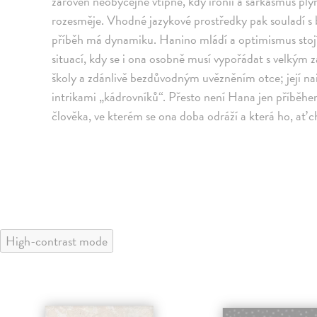
zároveň neobyčejně vtipné, kdy ironii a sarkasmus ply
rozesměje. Vhodné jazykové prostředky pak souladí s 
příběh má dynamiku. Hanino mládí a optimismus stojí
situací, kdy se i ona osobně musí vypořádat s velký
školy a zdánlivě bezdůvodným uvězněním otce; její naiv
intrikami „kádrovníků“. Přesto není Hana jen příběhe
člověka, ve kterém se ona doba odráží a která ho, ať 
High-contrast mode