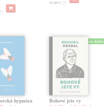
23,40 €
?
€
?
na sklade
orská hypnóza
Bohové jste vy