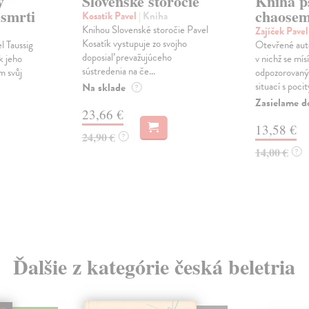
ý
Slovenské storočie
Kniha p
 smrti
chaose
Kosatík Pavel
| Kniha
Knihou Slovenské storočie Pavel
Zajíček Pave
Kosatík vystupuje zo svojho
l Taussig
Otevřené auto
doposiaľ prevažujúceho
k jeho
v nichž se mís
sústredenia na če...
m svůj
odpozorovaný
situací s pocity
Na sklade
?
Zasielame d
23,66 €
13,58 €
24,90 €
?
14,00 €
?
Ďalšie z kategórie česká beletria