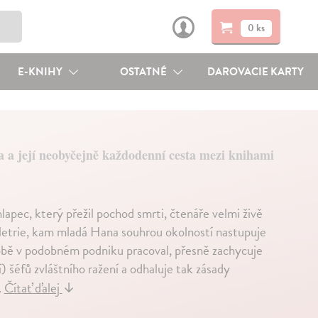
0 ks
E-KNIHY
OSTATNÉ
DAROVACIE KARTY
 a její neobyčejně každodenní cesta mezi knihami
lapec, který přežil pochod smrti, čtenáře velmi živě
eletrie, kam mladá Hana souhrou okolností nastupuje
době v podobném podniku pracoval, přesně zachycuje
) šéfů zvláštního ražení a odhaluje tak zásady
.
Čítať ďalej
↓