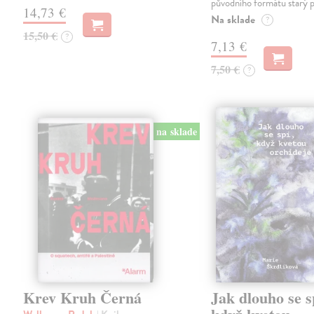
původního formátu starý 
14,73 €
Na sklade
?
15,50 €
?
7,13 €
7,50 €
?
na sklade
Krev Kruh Černá
Jak dlouho se s