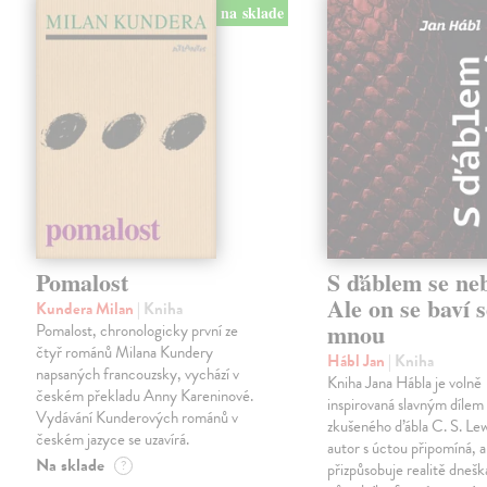
na sklade
Pomalost
S ďáblem se ne
Ale on se baví s
Kundera Milan
| Kniha
mnou
Pomalost, chronologicky první ze
čtyř románů Milana Kundery
Hábl Jan
| Kniha
napsaných francouzsky, vychází v
Kniha Jana Hábla je volně
českém překladu Anny Kareninové.
inspirovaná slavným díle
Vydávání Kunderových románů v
zkušeného ďábla C. S. Lew
českém jazyce se uzavírá.
autor s úctou připomíná, a
Na sklade
?
přizpůsobuje realitě dneš