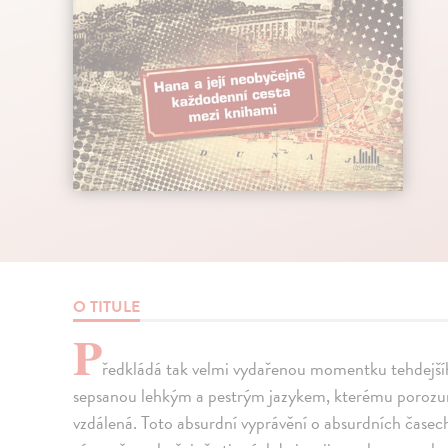
O TITULE
P
ředkládá tak velmi vydařenou momentku tehdejšíh
sepsanou lehkým a pestrým jazykem, kterému porozumí 
vzdálená. Toto absurdní vyprávění o absurdních časech 