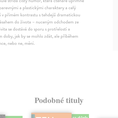
nule střídá čistý humor, která čtenáře upřímně
barevnými a plastickými charaktery a celý
 v přímém kontrastu s tehdejší dramatickou
m zásahem do života – nuceným odchodem ze
ita se dostává do sporu s protřelostí a
m doby, jak by se mohlo zdát, ale příběhem
chce, nebo ne, mění.
Podobné tituly
na sklade