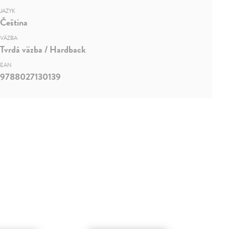
JAZYK
Čeština
VÄZBA
Tvrdá väzba / Hardback
EAN
9788027130139