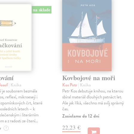
na sklade
ování
Kovbojové na moři
Josef
| Kniha
Kos Petr
| Kniha
í je souborem bezmála
Petr Kos debutuje knihou, na kterou
os, reflexí, mikroesejí i
sbíral materiál dlouhých patnáct let.
vzpomínkových črt, které
Ale jak říká, všechno má svůj správný
 posledních letech – k
čas.
lečenským i literárním
Zasielame do 12 dní
em a z radosti ze čtení…
22,23 €
e
?