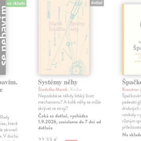
dotlač
na sklade
bavím.
Systémy něhy
Špačk
e
Šindelka Marek
| Kniha
Kroutvor 
Nepodobá se někdy lidský život
Špačkován
mechanismu? A kolik něhy se může
padesáti gl
skrývat ve stroji?
drobných 
vznikaly v
Čaká sa dotlač, vychádza
m Rady
různým spo
1.9.2026, zasielame do 7 dní od
ise, které
příležitost
dotlače
le zároveň
Na sklad
ka. V duchu
22,33 €