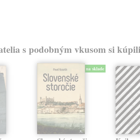
atelia s podobným vkusom si kúpili
na sklade