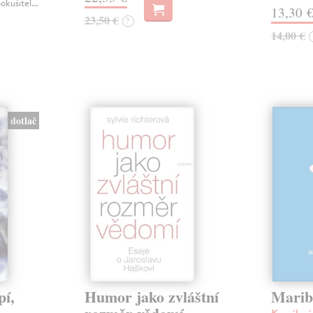
pokušitel…
13,30 
23,50 €
?
14,00 €
dotlač
pí,
Humor jako zvláštní
Marib