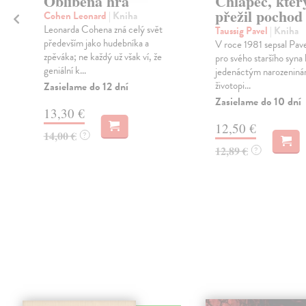
Oblíbená hra
Chlapec, kter
přežil pochod
Cohen Leonard
| Kniha
Leonarda Cohena zná celý svět
Taussig Pavel
| Kniha
především jako hudebníka a
V roce 1981 sepsal Pave
zpěváka; ne každý už však ví, že
pro svého staršího syna 
geniální k...
jedenáctým narozeniná
životopi...
Zasielame do 12 dní
Zasielame do 10 dní
13,30 €
12,50 €
14,00 €
?
12,89 €
?