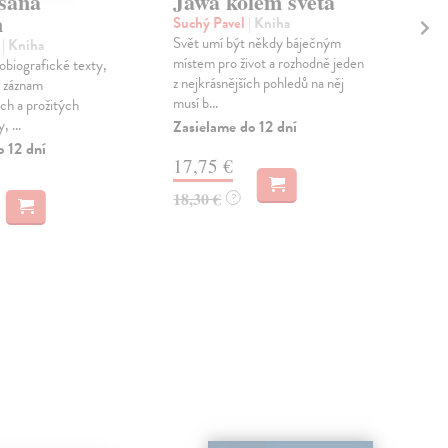
saná
Jawa kolem světa
Pu
m
dí
Suchý Pavel
| Kniha
Svět umí být někdy báječným
l
| Kniha
Rej
místem pro život a rozhodně jeden
biografické texty,
Rozs
z nejkrásnějších pohledů na něj
í záznam
proz
musí b...
ch a prožitých
Rejc
, ...
Zasielame do 12 dní
Zas
o 12 dní
17,75 €
15
18,30 €
?
15,