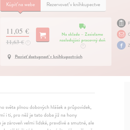
Kúpiť
na webe
Rezervovať v kníhkupectve
P
11,05 €
Na sklade – Zasielame
O
nasledujúci pracovný deň
11,63 €
?
Z
?
Pozrieť dostupnosť v kníhkupectvách
o světa plnou dobových hlášek a průpovídek,
i ti, pro něž je tato doba již na hony
je zároveň velmi lidské, pravdivé a smutné, ale