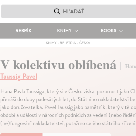
REBRÍK
KNIHY
BOOKS
KNIHY
-
BELETRIA
-
ČESKÁ
V kolektivu oblíbená
Hana
Taussig Pavel
Hana Pavla Taussiga, který si v Česku získal pozornost jako Ch
přenáší do doby padesátých let, do Státního nakladatelství b
jako doručovatelka. Pavel Taussig jako pamětník, který v té 
období a události v národních podnicích za vedení (nebo řádění
(ne)fungování nakladatelství, potažmo celého státního zřízení