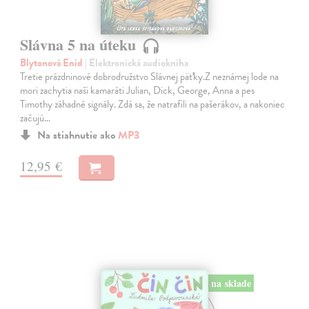
Slávna 5 na úteku
Blytonová Enid
| Elektronická audiokniha
Tretie prázdninové dobrodružstvo Slávnej päťky.Z neznámej lode na
mori zachytia naši kamaráti Julian, Dick, George, Anna a pes
Timothy záhadné signály. Zdá sa, že natrafili na pašerákov, a nakoniec
začujú…
Na stiahnutie ako
MP3
12,95 €
na sklade