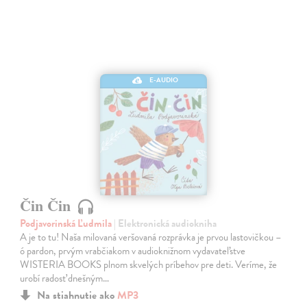
E-AUDIO
Čin Čin
Podjavorinská Ľudmila
| Elektronická audiokniha
A je to tu! Naša milovaná veršovaná rozprávka je prvou lastovičkou –
ó pardon, prvým vrabčiakom v audioknižnom vydavateľstve
WISTERIA BOOKS plnom skvelých príbehov pre deti. Veríme, že
urobí radosť dnešným…
Na stiahnutie ako
MP3