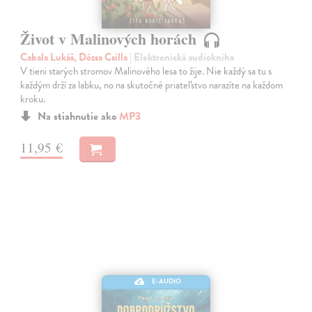
Život v Malinových horách
Cabala Lukáš, Dózsa Csilla
| Elektronická audiokniha
V tieni starých stromov Malinového lesa to žije. Nie každý sa tu s
každým drží za labku, no na skutočné priateľstvo narazíte na každom
kroku.
Na stiahnutie ako
MP3
11,95 €
E-AUDIO