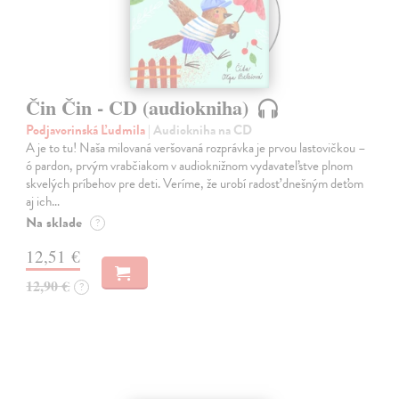
Čin Čin - CD (audiokniha)
Podjavorinská Ľudmila
| Audiokniha na CD
A je to tu! Naša milovaná veršovaná rozprávka je prvou lastovičkou –
ó pardon, prvým vrabčiakom v audioknižnom vydavateľstve plnom
skvelých príbehov pre deti. Veríme, že urobí radosť dnešným deťom
aj ich…
Na sklade
?
12,51 €
12,90 €
?