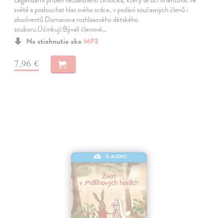
světě a poslouchat hlas svého srdce, v podání současných členů i
absolventů Dismanova rozhlasového dětského
souboru.Účinkují:Bývalí členové…
Na stiahnutie ako
MP3
7,96 €
E-AUDIO