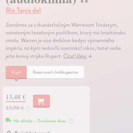
Rio Tania del
Zoznámte sa s dvanásťročným Warrenom Trinástym,
osiroteným hotelovým poslíčkom, ktorý má hrozitánsku
smolu. Warren je síce dedičom kedysi významného
impéria, no kým nedovŕši osemnásť rokov, hotel vedie
jeho lenivý strýko Rupert.
Čítať ďalej
↓
Kúpiť
Rezervovať v kníhkupectve
13,48 €
13,90 €
?
Na sklade – Zasielame dnes
?
Pozrieť dostupnosť