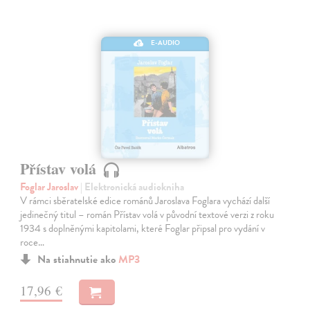
E-AUDIO
Přístav volá
Foglar Jaroslav
| Elektronická audiokniha
V rámci sběratelské edice románů Jaroslava Foglara vychází další
jedinečný titul – román Přístav volá v původní textové verzi z roku
1934 s doplněnými kapitolami, které Foglar připsal pro vydání v
roce…
Na stiahnutie ako
MP3
17,96 €