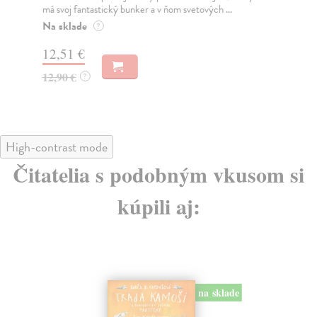
má svoj fantastický bunker a v ňom svetových ...
Na
Na sklade
?
13
12,51 €
13
12,90 €
?
High-contrast mode
Čitatelia s podobným vkusom si
kúpili aj:
na sklade