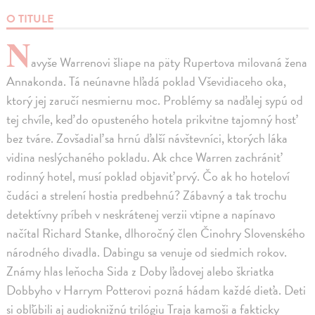
O TITULE
N
avyše Warrenovi šliape na päty Rupertova milovaná žena
Annakonda. Tá neúnavne hľadá poklad Vševidiaceho oka,
ktorý jej zaručí nesmiernu moc. Problémy sa naďalej sypú od
tej chvíle, keď do opusteného hotela prikvitne tajomný hosť
bez tváre. Zovšadiaľ sa hrnú ďalší návštevníci, ktorých láka
vidina neslýchaného pokladu. Ak chce Warren zachrániť
rodinný hotel, musí poklad objaviť prvý. Čo ak ho hoteloví
čudáci a strelení hostia predbehnú? Zábavný a tak trochu
detektívny príbeh v neskrátenej verzii vtipne a napínavo
načítal Richard Stanke, dlhoročný člen Činohry Slovenského
národného divadla. Dabingu sa venuje od siedmich rokov.
Známy hlas leňocha Sida z Doby ľadovej alebo škriatka
Dobbyho v Harrym Potterovi pozná hádam každé dieťa. Deti
si obľúbili aj audioknižnú trilógiu Traja kamoši a fakticky