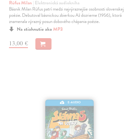
Rúfus Milan
| Elektronická audiokniha
Básnik Milan Rúfus patrí medzi najvýraznejšie osobnosti slovenskej
poézie. Debutoval básnickou zbierkou Až dozrieme (1956), ktorá
znamenala výrazný posun dobového chápania poézie.
Na stiahnutie ako
MP3
13,00 €
E-AUDIO