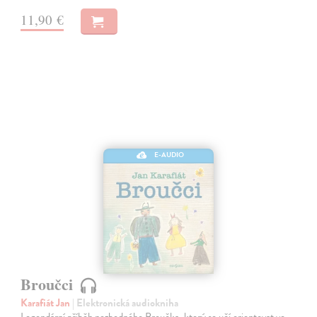
11,90 €
E-AUDIO
Broučci
Karafiát Jan
| Elektronická audiokniha
Legendární příběh nezbedného Broučka, který se učí orientovat ve