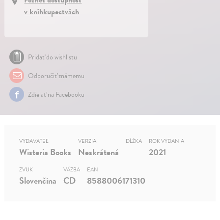
v kníhkupectvách
Pridať do wishlistu
Odporučiť známemu
Zdielať na Facebooku
VYDAVATEĽ
VERZIA
DĹŽKA
ROK VYDANIA
Wisteria Books
Neskrátená
2021
ZVUK
VÄZBA
EAN
Slovenčina
CD
8588006171310