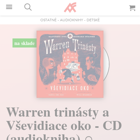
OSTATNÉ
-
AUDIOKNIHY
-
DETSKÉ
na sklade
Warren trinásty a
Vševidiace oko - CD
(audiokniha)