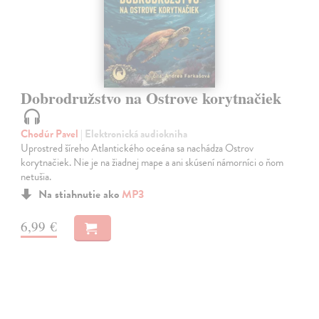
Dobrodružstvo na Ostrove korytnačiek
Chodúr Pavel
| Elektronická audiokniha
Uprostred šíreho Atlantického oceána sa nachádza Ostrov
korytnačiek. Nie je na žiadnej mape a ani skúsení námorníci o ňom
netušia.
Na stiahnutie ako
MP3
6,99 €