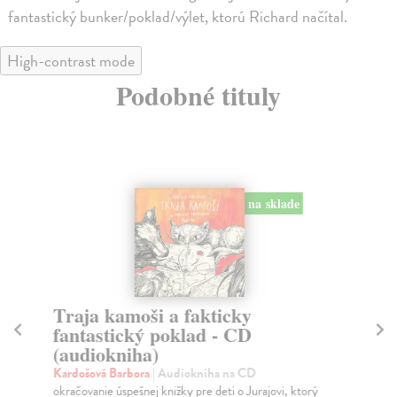
fantastický bunker/poklad/výlet, ktorú Richard načítal.
High-contrast mode
Podobné tituly
na sklade
Traja kamoši a fakticky
T
fantastický poklad - CD
p
(audiokniha)
Ka
V p
Kardošová Barbora
| Audiokniha na CD
fan
okračovanie úspešnej knižky pre deti o Jurajovi, ktorý