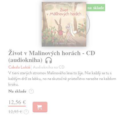
na sklade
Život v Malinových horách - CD
(audiokniha)
Cabala Lukáš
| Audiokniha na CD
V tieni starých stromov Malinového lesa to žije. Nie každý sa tu s
každým drží za labku, no na skutočné priateľstvo narazíte na každom
kroku.
Na sklade
?
12,56 €
12,95 €
?