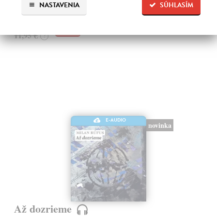
Na sklade
?
NASTAVENIA
SÚHLASÍM
11,35 €
11,95 €
?
E-AUDIO
novinka
Až dozrieme