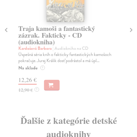
Traja kamoši a fantastický
Tr
zázrak. Fakticky - CD
fa
(audiokniha)
(
Kardošová Barbora
| Audiokniha na CD
Ka
Úspešná séria kníh o fakticky fantastických kamošoch
okr
pokračuje. Juraj Králik dosť podrástol a má úpl...
má 
Na sklade
Na
?
12,26 €
12
12,90 €
12
?
Ďalšie z kategórie detské
audioknihy