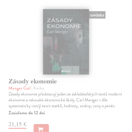
novinka
Zásady ekonomie
Menger Carl
| Kniha
Zásady ekonomie představují jeden ze zakladatelských textů moderní
ekonomie a rakouské ekonomické školy. Carl Menger v díle
systematicky rozvíjí teorii statků, hodnoty, směny, ceny a peněz.
Zasielame do 12 dní
21,15 €