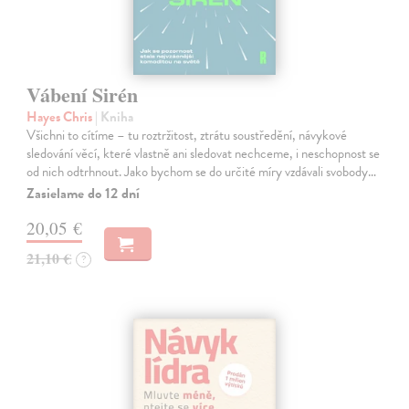
Vábení Sirén
Hayes Chris
| Kniha
Všichni to cítíme – tu roztržitost, ztrátu soustředění, návykové
sledování věcí, které vlastně ani sledovat nechceme, i neschopnost se
od nich odtrhnout. Jako bychom se do určité míry vzdávali svobody…
Zasielame do 12 dní
20,05 €
21,10 €
?