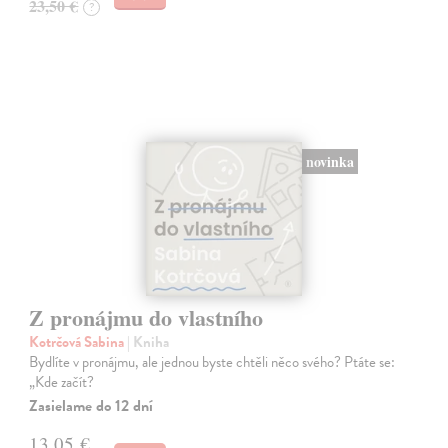
23,50 €
?
novinka
Z pronájmu do vlastního
Kotrčová Sabina
| Kniha
Bydlíte v pronájmu, ale jednou byste chtěli něco svého? Ptáte se:
„Kde začít?
Zasielame do 12 dní
13,05 €