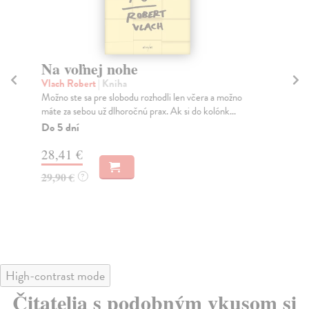
Na voľnej nohe
P
ž
Vlach Robert
| Kniha
v
Možno ste sa pre slobodu rozhodli len včera a možno
máte za sebou už dlhoročnú prax. Ak si do kolónk...
Ko
Do 5 dní
Živ
min
28,41 €
soci
Za
29,90 €
?
19
20
High-contrast mode
Čitatelia s podobným vkusom si