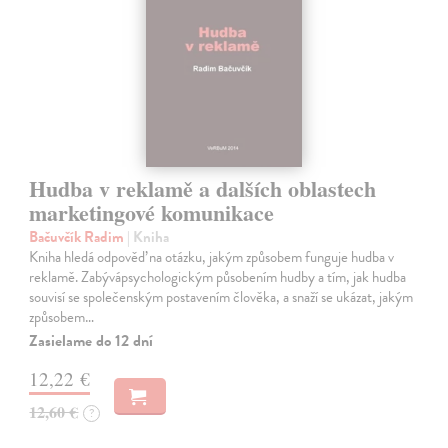
Hudba v reklamě a dalších oblastech
marketingové komunikace
Bačuvčík Radim
| Kniha
Kniha hledá odpověď na otázku, jakým způsobem funguje hudba v
reklamě. Zabývápsychologickým působením hudby a tím, jak hudba
souvisí se společenským postavením člověka, a snaží se ukázat, jakým
způsobem…
Zasielame do 12 dní
12,22 €
12,60 €
?