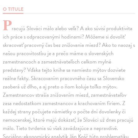
O TITULE
P
racujú Slováci málo alebo veľa? A ako súvisí produktivita
ich práce s odpracovanými hodinami? Môžeme si dovoliť
skracovať pracovný čas bez znižovania miezd? Ako to naozaj s
našou pracovitosťou je a prečo máme o slovenských
zamestnancoch a zamestnávateľoch celkom mylné
predstavy? Vďaka tejto knihe sa namiesto mýtov dozviete
reálne fakty. Skracovaním pracovného času sa Slovensko
zaoberá už dlho, a aj preto o ňom koluje toľko mýtov.
Zamestnancov strašia znižovaním miezd, zamestnávateľov
zasa nedostatkom zamestnancov a krachovaním firiem. Z
každej strany počujete námietky o počte dní dovolenky či
nemocenskej, ktoré majú dokázať, že Slováci už dnes pracujú
málo. Tieto tvrdenia sú však zavádzajúce a nepravdivé.
Sociálno-ekonomický analytik Ján Košč túto problematiku