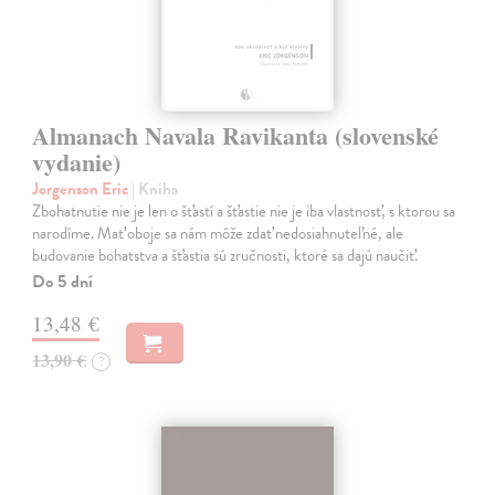
Almanach Navala Ravikanta (slovenské
vydanie)
Jorgenson Eric
| Kniha
Zbohatnutie nie je len o šťastí a šťastie nie je iba vlastnosť, s ktorou sa
narodíme. Mať oboje sa nám môže zdať nedosiahnuteľné, ale
budovanie bohatstva a šťastia sú zručnosti, ktoré sa dajú naučiť.
Do 5 dní
13,48 €
13,90 €
?