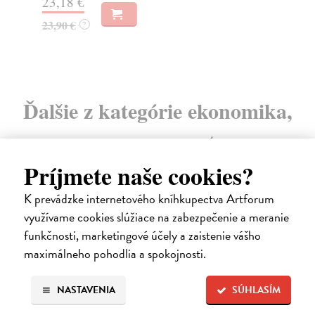
23,18 €
14
23,90 €
?
Ďalšie z kategórie ekonomika,
management
Príjmete naše cookies?
K prevádzke internetového kníhkupectva Artforum
na sklade
využívame cookies slúžiace na zabezpečenie a meranie
novinka
funkčnosti, marketingové účely a zaistenie vášho
maximálneho pohodlia a spokojnosti.
NASTAVENIA
SÚHLASÍM