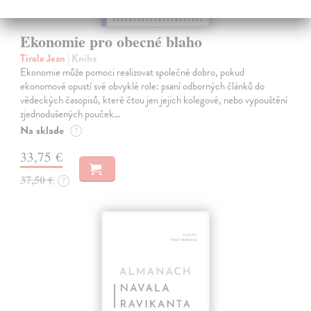
Ekonomie pro obecné blaho
Tirole Jean
| Kniha
Ekonomie může pomoci realizovat společné dobro, pokud
ekonomové opustí své obvyklé role: psaní odborných článků do
vědeckých časopisů, které čtou jen jejich kolegové, nebo vypouštění
zjednodušených pouček…
Na sklade
?
33,75 €
37,50 €
?