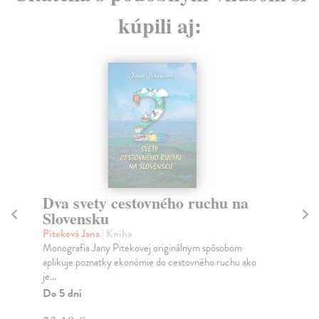
kúpili aj:
Dva svety cestovného ruchu na
T
Slovensku
p
Piteková Jana
| Kniha
Li
Monografia Jany Pitekovej originálnym spôsobom
Tra
aplikuje poznatky ekonómie do cestovného ruchu ako
dru
je...
Za
Do 5 dní
13