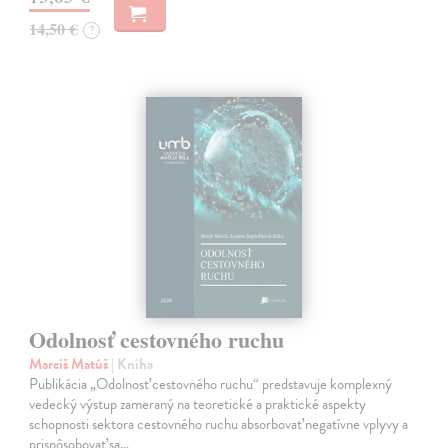
14,50 €
?
Odolnosť cestovného ruchu
Marciš Matúš
| Kniha
Publikácia „Odolnosť cestovného ruchu“ predstavuje komplexný
vedecký výstup zameraný na teoretické a praktické aspekty
schopnosti sektora cestovného ruchu absorbovať negatívne vplyvy a
prispôsobovať sa…