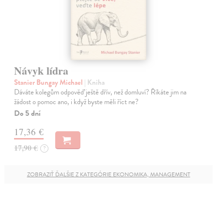
Návyk lídra
Stanier Bungay Michael
| Kniha
Dáváte kolegům odpověď ještě dřív, než domluví? Říkáte jim na
žádost o pomoc ano, i když byste měli říct ne?
Do 5 dní
17,36 €
17,90 €
?
ZOBRAZIŤ ĎALŠIE Z KATEGÓRIE EKONOMIKA, MANAGEMENT