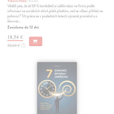
Vrbová Petra
| Kniha
Věděli jste, že až 59 % kandidátů si udělá názor na firmu podle
informací na sociálních sítích ještě předtím, než se vůbec přihlásí na
pohovor? Trh práce se v posledních letech výrazně proměnil a o
šikovné…
Zasielame do 12 dní
18,54 €
20,60 €
?