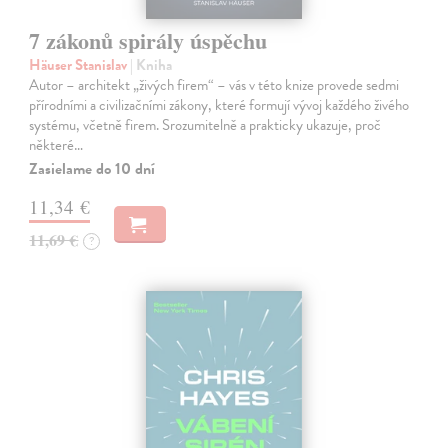
7 zákonů spirály úspěchu
Häuser Stanislav
| Kniha
Autor – architekt „živých firem“ – vás v této knize provede sedmi
přírodními a civilizačními zákony, které formují vývoj každého živého
systému, včetně firem. Srozumitelně a prakticky ukazuje, proč
některé…
Zasielame do 10 dní
11,34 €
11,69 €
?