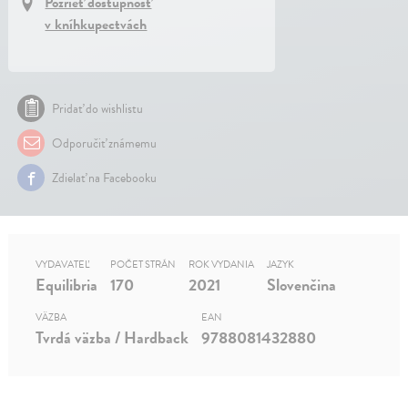
Pozrieť dostupnosť
v kníhkupectvách
Pridať do wishlistu
Odporučiť známemu
Zdielať na Facebooku
VYDAVATEĽ
POČET STRÁN
ROK VYDANIA
JAZYK
Equilibria
170
2021
Slovenčina
VÄZBA
EAN
Tvrdá väzba / Hardback
9788081432880