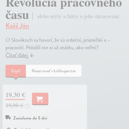
Revolúcia pracovného
času
alebo mýty a fakty o jeho skracovaní
Košč Ján
O Slovákoch sa hovorí, že sú srdeční, priateľskí a –
pracovití. Položili ste si už otázku, ako veľmi?
Čítať ďalej
↓
Kúpiť
Rezervovať v kníhkupectve
19,30 €
19,90 €
?
Zasielame do 5 dní